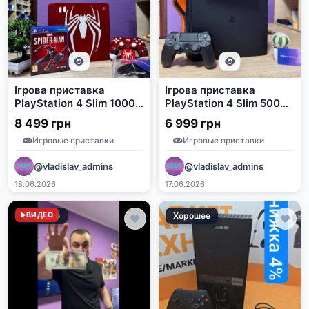
Ігрова приставка
Ігрова приставка
PlayStation 4 Slim 1000
PlayStation 4 Slim 500
ГБ Spider-Man Limited
GB
8 499 грн
6 999 грн
Edition
Игровые приставки
Игровые приставки
@vladislav_admins
@vladislav_admins
18.06.2026
17.06.2026
Хорошее
ВИДЕО
Хорошее