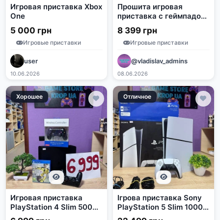
Игровая приставка Xbox
Прошита игровая
One
приставка с геймпадом
и кабелями
5 000 грн
8 399 грн
Игровые приставки
Игровые приставки
user
@vladislav_admins
10.06.2026
08.06.2026
Хорошее
Отличное
Игровая приставка
Ігрова приставка Sony
PlayStation 4 Slim 500
PlayStation 5 Slim 1000
GB с двумя геймпадами
ГБ