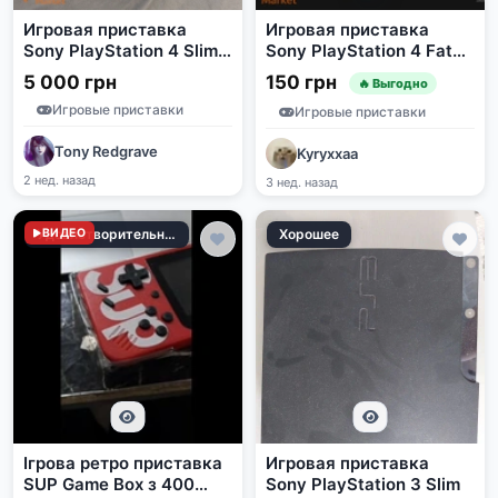
Игровая приставка
Игровая приставка
Sony PlayStation 4 Slim
Sony PlayStation 4 Fat
500GB
1TB с двумя
5 000 грн
150 грн
🔥 Выгодно
джойстиками
Игровые приставки
Игровые приставки
Tony Redgrave
Kyryxxaa
2 нед. назад
3 нед. назад
ВИДЕО
Удовлетворительное
Хорошее
Ігрова ретро приставка
Игровая приставка
SUP Game Box з 400
Sony PlayStation 3 Slim