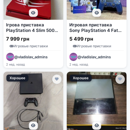
Ігрова приставка
Игровая приставка
PlayStation 4 Slim 500
Sony PlayStation 4 Fat
GB Spider-Man Edition
500 GB
7 999 грн
5 499 грн
Игровые приставки
Игровые приставки
@vladislav_admins
@vladislav_admins
2 нед. назад
2 нед. назад
Хорошее
Хорошее