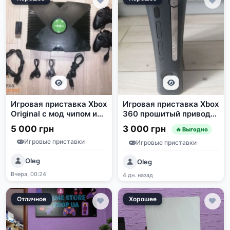
Игровая приставка Xbox
Игровая приставка Xbox
Original с мод чипом и
360 прошитый привод
увеличенным HDD
LT 3.0
5 000 грн
3 000 грн
🔥 Выгодно
Игровые приставки
Игровые приставки
Oleg
Oleg
Вчера, 00:24
4 дн. назад
Отличное
Хорошее