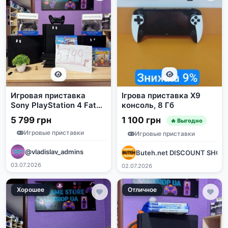
Игровая приставка
Ігрова приставка X9
Sony PlayStation 4 Fat
консоль, 8 Гб
500 ГБ
5 799 грн
1 100 грн
🔥 Выгодно
Игровые приставки
Игровые приставки
@vladislav_admins
Buteh.net DISCOUNT SHOP
03.07.2026
02.07.2026
Хорошее
Отличное