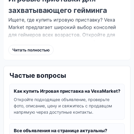
захватывающего гейминга
Ищете, где купить игровую приставку? Vexa
Market предлагает широкий выбор консолей
для геймеров всех возрастов. Откройте для
себя мир виртуальных приключений с
современными игровыми системами.
Читать полностью
Популярные игровые приставки
Sony PlayStation:
Легендарные консоли
Частые вопросы
PlayStation 4 и PlayStation 5 предлагают
непревзойденное качество графики и
Как купить Игровая приставка на VexaMarket?
огромный выбор игр. Ищите модели PS4
Pro и PS4 Slim с различными объемами
Откройте подходящее объявление, проверьте
фото, описание, цену и свяжитесь с продавцом
памяти, а также портативные версии
напрямую через доступные контакты.
PlayStation Portable.
Nintendo Switch:
Инновационная консоль
Все объявления на странице актуальны?
Nintendo Switch позволяет играть как дома