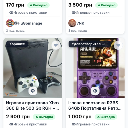
іграми
170 грн
3 500 грн
🔥 Выгодно
🔥 Выгодно
Игровые приставки
Игровые приставки
@HuGomanage
VNK
3 нед. назад
3 нед. назад
Хорошее
Удовлетворительное
Игровая приставка Xbox
Ігрова приставка R36S
360 Elite 500 Gb RGH +
64Gb Портативна Ретро
Aurora
консоль
2 900 грн
1 000 грн
🔥 Выгодно
🔥 Выгодно
Игровые приставки
Игровые приставки