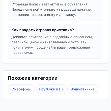
на большом экране, так и в дороге
Страница показывает активные объявления.
Перед покупкой уточните у продавца наличие,
благодаря портативному режиму. Nintendo
состояние товара, оплату и доставку.
Switch Lite – идеальный выбор для тех, кто
ценит мобильность.
Как продать Игровая приставка?
В нашем каталоге вы найдете игровые
Добавьте объявление с подробным описанием,
приставки в отличном состоянии, с полным
реальной ценой и качественными фото. Так
комплектом или дополнительными
покупателям проще найти ваше предложение
аксессуарами, такими как геймпады и игры. Мы
через поиск.
тщательно проверяем каждую консоль, чтобы
вы получили максимум удовольствия от
покупки.
Похожие категории
Выбирайте игровую приставку, которая
соответствует вашим потребностям и бюджету.
Смартфоны
Ноутбуки и ПК
Аудиотехника
Vexa Market – ваш надежный партнер в мире
видеоигр. Оформляйте заказ и наслаждайтесь
любимыми играми уже скоро!