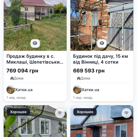
Продаж будинку в с.
Будинок під дачу, 15 км
Миклаші, Шепетівський
від Вінниці, 4 сотки
район, Хмельницька
769 094 грн
669 593 грн
область
Дома
Дома
Хатки.ua
Хатки.ua
1 нед. назад
1 нед. назад
Хорошее
Хорошее