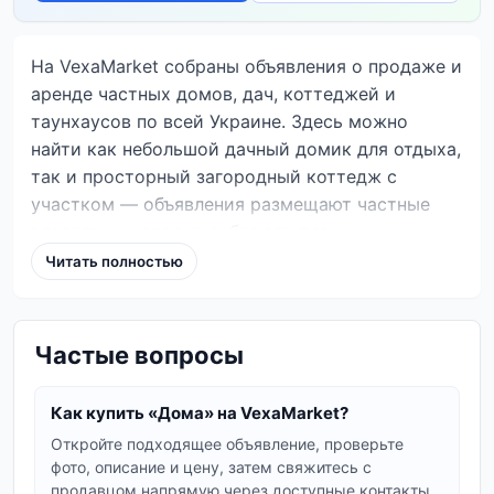
На VexaMarket собраны объявления о продаже и
аренде частных домов, дач, коттеджей и
таунхаусов по всей Украине. Здесь можно
найти как небольшой дачный домик для отдыха,
так и просторный загородный коттедж с
участком — объявления размещают частные
владельцы напрямую, без агентов и
посредников.
Читать полностью
В каталоге представлены дома в разных
регионах страны: сельские усадьбы,
Частые вопросы
пригородные коттеджи, таунхаусы, дачи и дома
под реконструкцию. Можно фильтровать по
цене, площади, количеству комнат, этажности и
Как купить «Дома» на VexaMarket?
состоянию — это помогает быстро найти
Откройте подходящее объявление, проверьте
подходящий вариант. Связаться с продавцом
фото, описание и цену, затем свяжитесь с
продавцом напрямую через доступные контакты.
можно напрямую через контакты в объявлении.