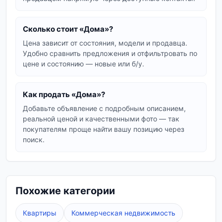
Если вы продаёте частный дом или дачу —
Сколько стоит «Дома»?
разместите объявление бесплатно. Укажите
площадь, тип постройки, количество комнат,
Цена зависит от состояния, модели и продавца.
Удобно сравнить предложения и отфильтровать по
наличие коммуникаций и размер участка.
цене и состоянию — новые или б/у.
Реальные фото и подробное описание
привлекают больше покупателей и ускоряют
продажу.
Как продать «Дома»?
Добавьте объявление с подробным описанием,
реальной ценой и качественными фото — так
покупателям проще найти вашу позицию через
поиск.
Похожие категории
Квартиры
Коммерческая недвижимость