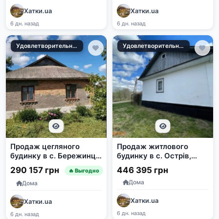
Хатки.ua
Хатки.ua
6 дн. назад
6 дн. назад
Удовлетворительное
Удовлетворительное
Продаж цегляного
Продаж житлового
будинку в с. Бережинці,
будинку в с. Острів,
Хмельницька область
Демидівська ОТГ,
290 157 грн
446 395 грн
🔥 Выгодно
Дубенський район,
Дома
Рівненська область
Дома
Хатки.ua
Хатки.ua
6 дн. назад
6 дн. назад