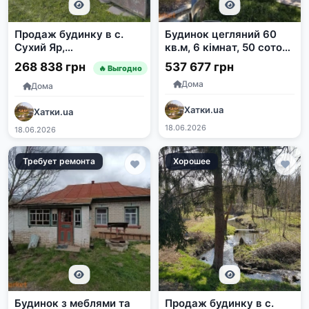
Продаж будинку в с.
Будинок цегляний 60
Сухий Яр,
кв.м, 6 кімнат, 50 соток
Білоцерківський район,
землі в с. Жуки,
268 838 грн
537 677 грн
🔥 Выгодно
Київська область
Полтавська область
Дома
Дома
Хатки.ua
Хатки.ua
18.06.2026
18.06.2026
Требует ремонта
Хорошее
Будинок з меблями та
Продаж будинку в с.