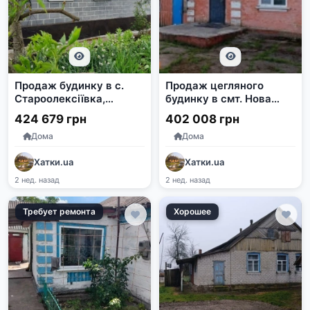
Продаж будинку в с.
Продаж цегляного
Староолексіївка,
будинку в смт. Нова
Вознесенський район,
Прага,
424 679 грн
402 008 грн
Миколаївська область
Олександрійський
Дома
Дома
район
Хатки.ua
Хатки.ua
2 нед. назад
2 нед. назад
Требует ремонта
Хорошее