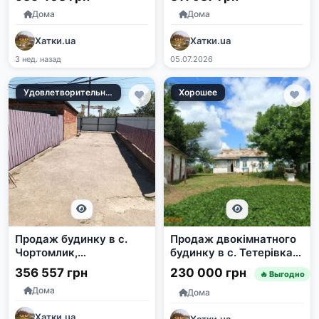
область
Дома
Дома
Хатки.ua
Хатки.ua
3 нед. назад
05.07.2026
Удовлетворительное
Хорошее
Продаж будинку в с.
Продаж двокімнатного
Чортомлик,
будинку в с. Тетерівка,
Дніпропетровська обл.
Жашківський район
356 557 грн
230 000 грн
🔥 Выгодно
Дома
Дома
Хатки.ua
Хатки.ua