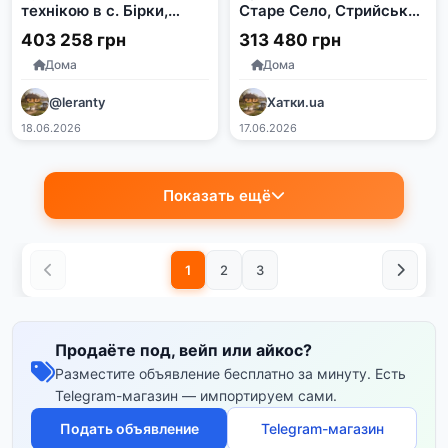
технікою в с. Бірки,
Старе Село, Стрийський
Кіровоградська
район, Львівська
403 258 грн
313 480 грн
область
область
Дома
Дома
@leranty
Хатки.ua
18.06.2026
17.06.2026
Показать ещё
1
2
3
Продаёте под, вейп или айкос?
Разместите объявление бесплатно за минуту. Есть
Telegram-магазин — импортируем сами.
Подать объявление
Telegram-магазин