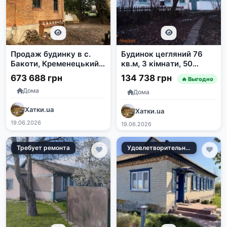
Продаж будинку в с.
Будинок цегляний 76
Бакоти, Кременецький
кв.м, 3 кімнати, 50
район, Тернопільська
соток землі в с. Товсті
673 688 грн
134 738 грн
🔥 Выгодно
область
Роги
Дома
Дома
Хатки.ua
Хатки.ua
19.06.2026
19.06.2026
Требует ремонта
Удовлетворительное