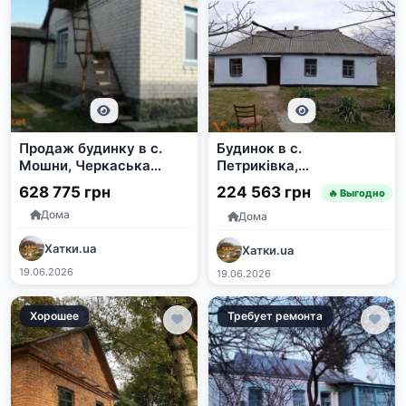
Продаж будинку в с.
Будинок в с.
Мошни, Черкаська
Петриківка,
область, вул.
Дніпропетровська
628 775 грн
224 563 грн
🔥 Выгодно
Невського, 11
область
Дома
Дома
Хатки.ua
Хатки.ua
19.06.2026
19.06.2026
Хорошее
Требует ремонта