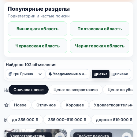
Популярные разделы
Подкатегории и частые поиски
Винницкая область
Полтавская область
Черкасская область
Черниговская область
Найдено 102 объявления
Уведомления о новых
Сетка
Список
Сначала новые
Цена: по возрастанию
Цена: по убыв
Новое
Отличное
Хорошее
Удовлетворительно
до 356 000 ₴
356 000–619 000 ₴
дороже 619 000 ₴
Удовлетворительное
Требует ремонта