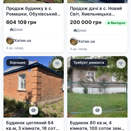
Продаж будинку в с.
Продаж дачі в с. Новий
Ромашки, Обухівський
Світ, Хмельницька
район, Київська область
область
604 109 грн
200 000 грн
🔥 Выгодно
Дома
Дома
Хатки.ua
Хатки.ua
4 дн. назад
4 дн. назад
Хорошее
Требует ремонта
Будинок цегляний 64
Будинок 80 кв.м, 4
кв.м, 3 кімнати, 18 соток
кімнати, 100 соток землі