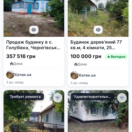
Продаж будинку в с.
Будинок дерев'яний 77
Голубівка, Чернігівська
кв.м, 4 кімнати, 25
область
соток землі в с.
357 516 грн
100 000 грн
🔥 Выгодно
Кашперівка
Дома
Дома
Хатки.ua
Хатки.ua
3 дн. назад
3 дн. назад
Требует ремонта
Удовлетворительное