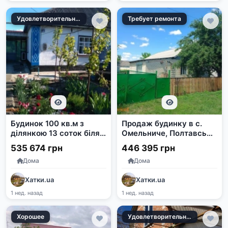
Удовлетворительное
Требует ремонта
Будинок 100 кв.м з
Продаж будинку в с.
ділянкою 13 соток біля
Омельниче, Полтавська
річки Синиця, м.
область, 67 кв.м, 1 га
535 674 грн
446 395 грн
Благовіщенське
землі
Дома
Дома
Хатки.ua
Хатки.ua
1 нед. назад
1 нед. назад
Хорошее
Удовлетворительное