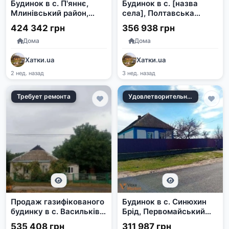
Будинок в с. П'яннє,
Будинок в с. [назва
Млинівський район,
села], Полтавська
Рівненська область
область, 72 кв.м, 33
424 342 грн
356 938 грн
сотки
Дома
Дома
Хатки.ua
Хатки.ua
2 нед. назад
3 нед. назад
Требует ремонта
Удовлетворительное
Продаж газифікованого
Будинок в с. Синюхин
будинку в с. Васильків,
Брід, Первомайський
Черкаська область
район, Миколаївська
535 408 грн
311 987 грн