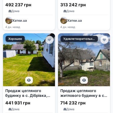
землі в с. Крутогорб
в с. Біличі, Львівська
492 237 грн
313 242 грн
область
Дома
Дома
Хатки.ua
Хатки.ua
4 дн. назад
4 дн. назад
Хорошее
Удовлетворительное
Продаж цегляного
Продаж цегляного
будинку в с. Дібрівка,
житлового будинку в с.
Білоцерківський район
Білокоровичі,
441 931 грн
714 232 грн
Коростенський район
Дома
Дома