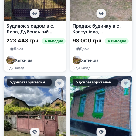
Будинок з садом в с.
Продаж будинку в с.
Липа, Дубенський
Ковтунівка,
район
Золотоніський район,
223 448 грн
98 000 грн
🔥 Выгодно
🔥 Выгодно
Черкаська область
Дома
Дома
Хатки.ua
Хатки.ua
3 дн. назад
3 дн. назад
Удовлетворительное
Удовлетворительное