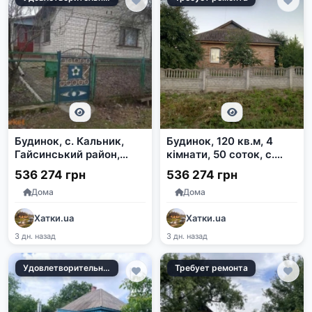
Будинок, с. Кальник,
Будинок, 120 кв.м, 4
Гайсинський район,
кімнати, 50 соток, с.
Вінницька область
Оляниця
536 274 грн
536 274 грн
Дома
Дома
Хатки.ua
Хатки.ua
3 дн. назад
3 дн. назад
Удовлетворительное
Требует ремонта