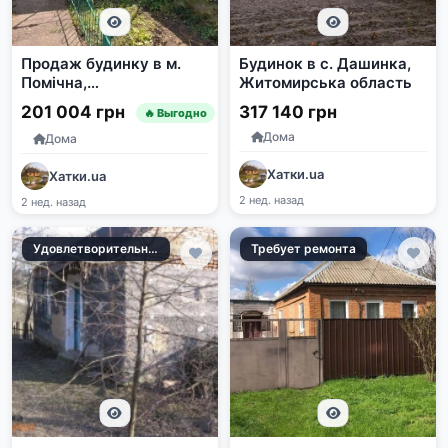
Продаж будинку в м.
Будинок в с. Дашинка,
Помічна,
Житомирська область
Кіровоградська
201 004 грн
317 140 грн
🔥 Выгодно
область
Дома
Дома
Хатки.ua
Хатки.ua
2 нед. назад
2 нед. назад
Удовлетворительное
Требует ремонта