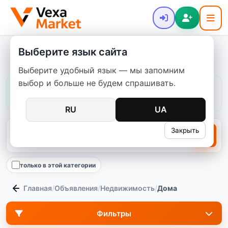
Выберите язык сайта
Дома в Украине
Выберите удобный язык — мы запомним
выбор и больше не будем спрашивать.
Цены в этой категории:
обычно
134 531–619 346 ₴
медиана
356 103 ₴
102
предложений
RU
UA
Закрыть
только в этой категории
Главная
/
Объявления
/
Недвижимость
/
Дома
Фильтры