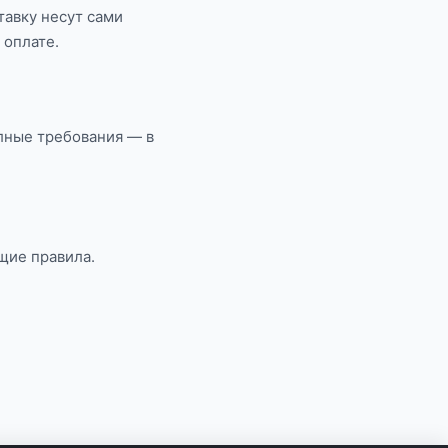
тавку несут сами
 оплате.
лные требования — в
щие правила.