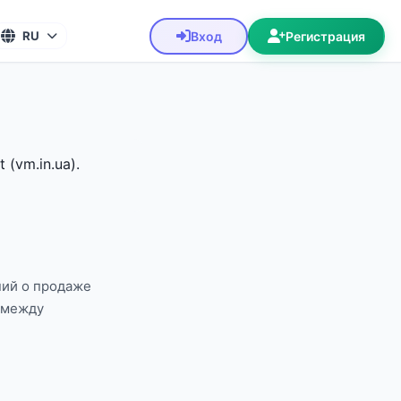
Вход
Регистрация
RU
(vm.in.ua).
ний о продаже
к между