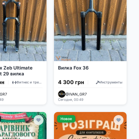
x Zeb Ultimate
Вилка Fox 36
t 29 вилка
рн
4 300 грн
Фитнес и тренажеры
Инструменты
GR7
@IVAN_GR7
:49
Сегодня, 00:49
Новое