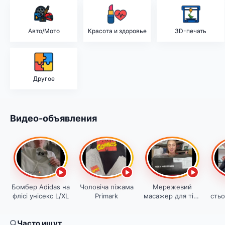
Авто/Мото
Красота и здоровье
3D-печать
Другое
Видео-объявления
Бомбер Adidas на
Чоловіча піжама
Мережевий
флісі унісекс L/XL
Primark
масажер для тіла
сть
з підігрівом та
Nike
регуляцією
Часто ищут
швидкості