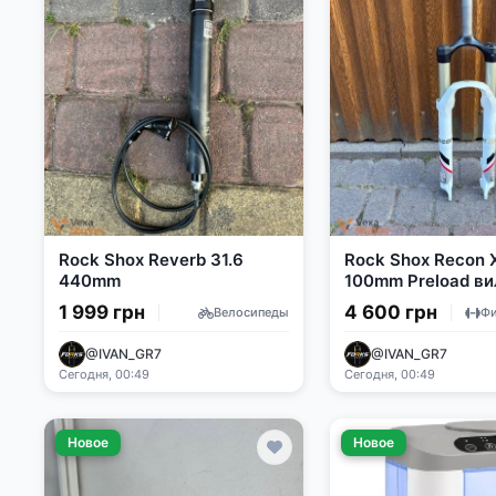
Rock Shox Reverb 31.6
Rock Shox Recon 
440mm
100mm Preload ви
1 999 грн
4 600 грн
Велосипеды
@IVAN_GR7
@IVAN_GR7
Сегодня, 00:49
Сегодня, 00:49
Новое
Новое