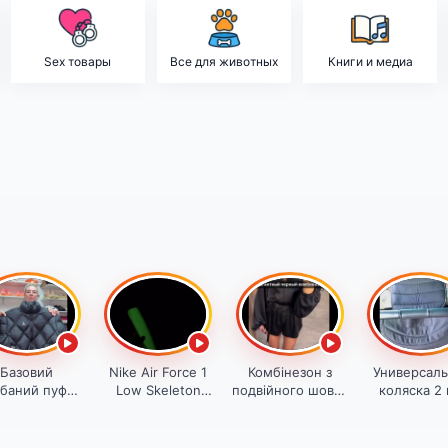
Sex товары
Все для животных
Книги и медиа
Базовий
Nike Air Force 1
Комбінезон з
Универсаль
обаний пуфер
Low Skeleton
подвійного шовку
коляска 2 
 Air Jordan XL
Orange 44 размер
чорного кольору
Carello Ep