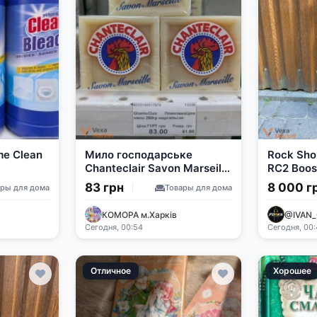
me Clean
Мило господарське
Rock Sho
Chanteclair Savon Marseille
RC2 Boos
250 г
83 грн
8 000 г
ары для дома
Товары для дома
КОМОРА м.Харків
@IVAN_
Сегодня, 00:54
Сегодня, 00
Отличное
Хорошее