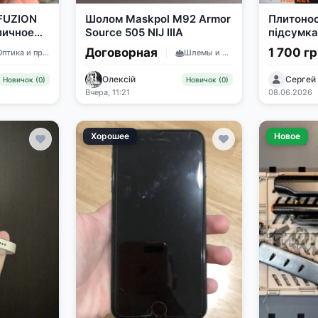
FUZION
Шолом Maskpol M92 Armor
Плитонос
личное
Source 505 NIJ IIIA
підсумк
Договорная
1 700 г
Оптика и приборы
Шлемы и каски
Олексій
Сергей
Новичок (0)
Новичок (0)
Вчера, 11:21
08.06.2026
Хорошее
Новое