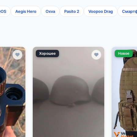
QOS
Aegis Hero
Oxva
Pasito 2
Voopoo Drag
Смарт
Хорошее
Новое