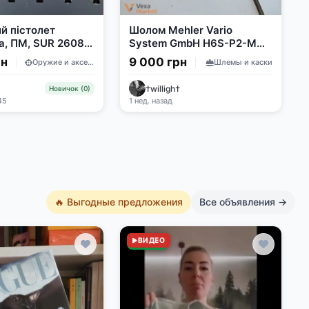
й пістолет
Шолом Mehler Vario
, ПМ, SUR 2608,
System GmbH H6S-P2-MC2
стий патрон 9мм
розмір L
рн
9 000 грн
Оружие и аксессуары
Шлемы и каски
†willigh†
Новичок (0)
45
1 нед. назад
🔥 Выгодные предложения
Все объявления →
Новое
ВИДЕО