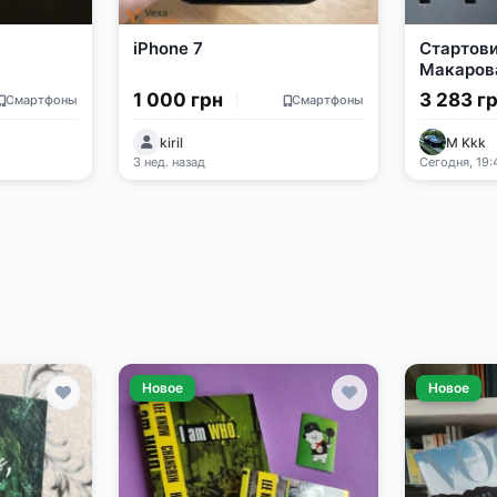
iPhone 7
Стартови
Макарова
під холо
1 000 грн
3 283 г
Смартфоны
Смартфоны
kiril
M Kkk
3 нед. назад
Сегодня, 19:
Новое
Новое