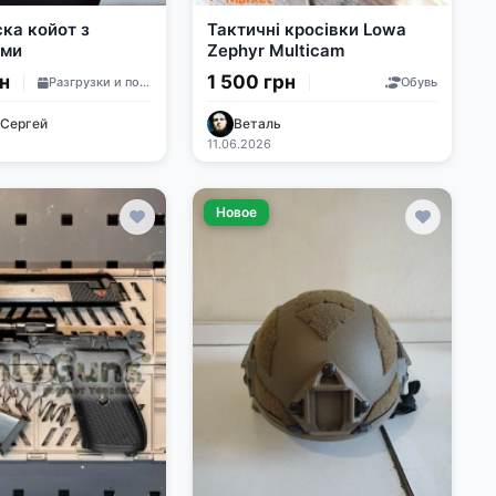
ка койот з
Тактичні кросівки Lowa
ами
Zephyr Multicam
рн
1 500 грн
Разгрузки и подсумки
Обувь
 Сергей
Веталь
11.06.2026
Новое