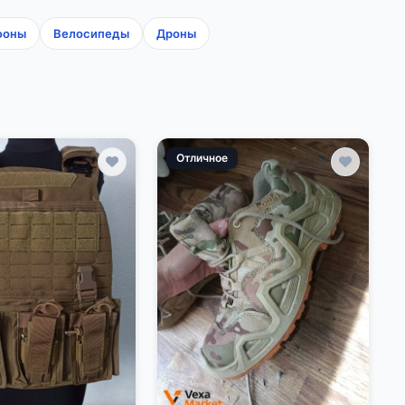
фоны
Велосипеды
Дроны
Отличное