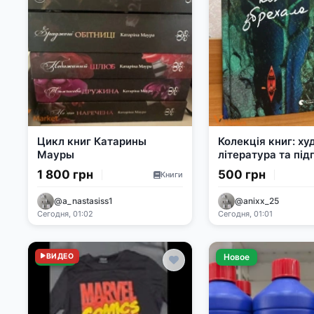
Цикл книг Катарины
Колекція книг: х
Мауры
література та під
до НМТ 2026
1 800 грн
500 грн
Книги
@a_nastasiss1
@anixx_25
Сегодня, 01:02
Сегодня, 01:01
Новое
ВИДЕО
Новое