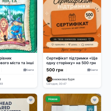
рівник
Сертифікат підтримки «Ще
вого міста та інші
одну сторінку» на 500 грн
500 грн
Книги
Книги
3
книжкова буря
:49
Сегодня, 00:47
Новое