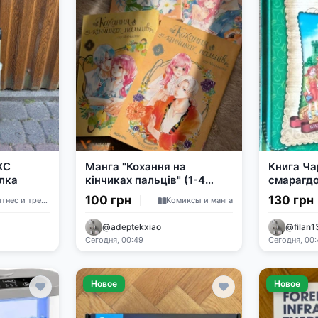
XC
Манга "Кохання на
Книга Ча
лка
кінчиках пальців" (1-4
смарагдо
томи)
100 грн
130 грн
Фитнес и тренажеры
Комиксы и манга
@adeptekxiao
@filan1
Сегодня, 00:49
Сегодня, 00
Новое
Новое