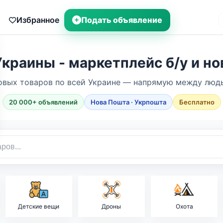
Избранное
Подать объявление
краины - маркетплейс б/у и н
новых товаров по всей Украине — напрямую между людь
20 000+ объявлений
Нова Пошта · Укрпошта
Бесплатно
Детские вещи
Дроны
Охота