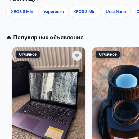
XROS 5 Mini
Vaporesso
XROS 3 Mini
Ursa Nano
I
🔥 Популярные объявления
Отличное
Отличное