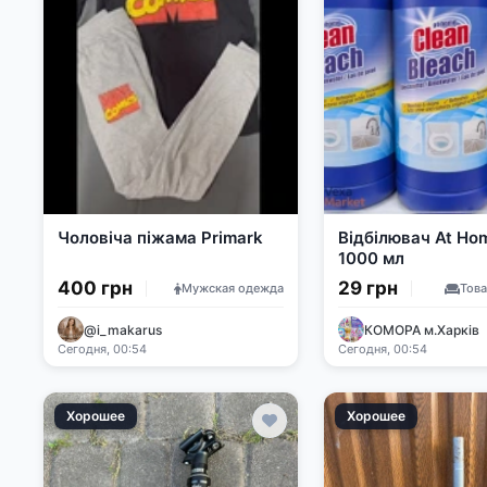
Чоловіча піжама Primark
Відбілювач At Ho
1000 мл
400 грн
29 грн
Мужская одежда
Тов
@i_makarus
КОМОРА м.Харків
Сегодня, 00:54
Сегодня, 00:54
Хорошее
Хорошее