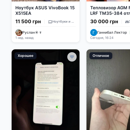
Ноутбук ASUS VivoBook 15
Тепловизор AGM 
X515EA
LRF TM35-384 от
состояние
11 500 грн
30 000 грн
Ноутбуки и ПК
Руслан☀️🍷
Ганнибал Лектор
1 нед. назад
Сегодня, 16:24
Хорошее
Отличное