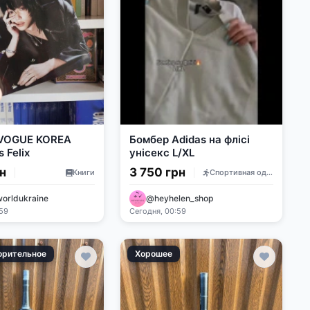
VOGUE KOREA
Бомбер Adidas на флісі
s Felix
унісекс L/XL
рн
3 750 грн
Книги
Спортивная одежда
orldukraine
@heyhelen_shop
:59
Сегодня, 00:59
орительное
Хорошее