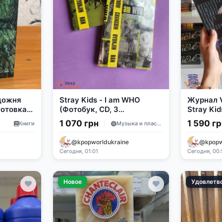
удожня
Stray Kids - I am WHO
Журнал 
готовка
(Фотобук, CD, 3
Stray Kid
фотокарточки)
1 070 грн
1 590 г
Книги
Музыка и пластинки
@kpopworldukraine
@kpopw
Сегодня, 01:01
Сегодня, 00
Новое
Удовлетв