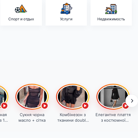
Спорт и отдых
Услуги
Недвижимость
ная
Сукня чорна
Комбінезон з
Елегантне плаття
в 1
масло + сітка
тканини double
з костюмної
ica
silk
тканини