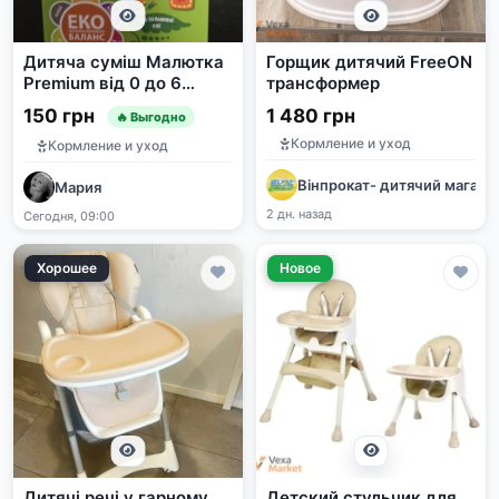
Дитяча суміш Малютка
Горщик дитячий FreeON
Premium від 0 до 6
трансформер
місяців
150 грн
1 480 грн
🔥 Выгодно
Кормление и уход
Кормление и уход
Вінпрокат- дитячий магази
Мария
2 дн. назад
Сегодня, 09:00
Хорошее
Новое
Дитячі речі у гарному
Детский стульчик для