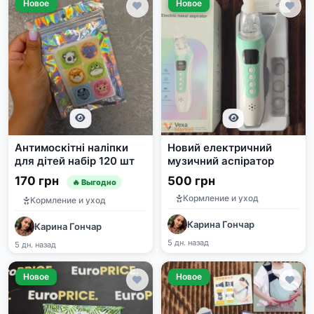
Новое
Новое
Антимоскітні наліпки
Новий електричний
для дітей набір 120 шт
музичний аспіратор
170 грн
500 грн
🔥 Выгодно
Кормление и уход
Кормление и уход
Карина Гончар
Карина Гончар
5 дн. назад
5 дн. назад
Новое
Новое