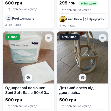
ігровою панеллю
600 грн
295 грн
🔥 Выгодно
Кормление и уход
Кормление и уход
Речі для малечі
Euro Price | 🛒 Продукти та 
3 нед. назад
3 нед. назад
Новое
Отличное
Одноразові пелюшки
Дитячий ортез від
Seni Soft Basic 90x60
дисплазії
см
Гневковського
500 грн
500 грн
Кормление и уход
Кормление и уход