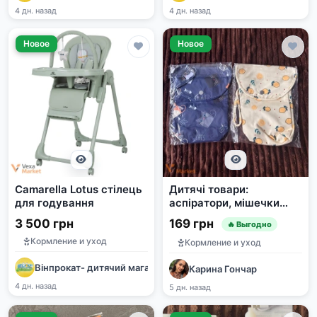
4 дн. назад
4 дн. назад
Новое
Новое
Camarella Lotus стілець
Дитячі товари:
для годування
аспіратори, мішечки
для підгузків та
3 500 грн
169 грн
🔥 Выгодно
аксесуари догляду
Кормление и уход
Кормление и уход
Вінпрокат- дитячий магазин
Карина Гончар
4 дн. назад
5 дн. назад