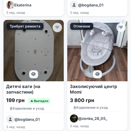
Ekaterina
@bogdana_01
3 нед. назад
3 нед. назад
Требует ремонта
Отличное
Дитячі ваги (на
Заколисуючий центр
запчастини)
Momi
199 грн
3 800 грн
🔥 Выгодно
Кормление и уход
Кормление и уход
@zenka_28_05_
@bogdana_01
3 нед. назад
3 нед. назад