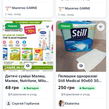
Малятко GARNE
Малятко GARNE
2 нед. назад
2 нед. назад
Новое
Новое
Дитячі суміші Малиш,
Пелюшки одноразові
Малюк, Nutrilone, Milupa
Still Medical 90х60 30
від 48 грн
шт
48 грн
250 грн
🔥 Выгодно
🔥 Выгодно
Кормление и уход
Кормление и уход
Сергей Горбачов
Ekaterina