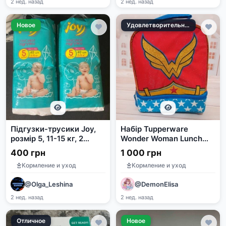
2 нед. назад
2 нед. назад
Новое
Удовлетворительное
Підгузки-трусики Joy,
Набір Tupperware
розмір 5, 11-15 кг, 2
Wonder Woman Lunch
упаковки
Set
400 грн
1 000 грн
Кормление и уход
Кормление и уход
@Olga_Leshina
@DemonElisa
2 нед. назад
2 нед. назад
Отличное
Новое