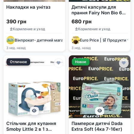
Накладки на унітаз
Дитячі капсули для
прання Fairy Non Bio 61
шт.
390 грн
680 грн
Кормление и уход
Кормление и уход
Вінпрокат- дитячий магазин
Euro Price | 🛒 Продукти та 
3 нед. назад
3 нед. назад
Отличное
Новое
Стільчик для купання
Памперси дитячі Dada
Smoby Little 2 в 1 з
Extra Soft (4ка 7-16кг)