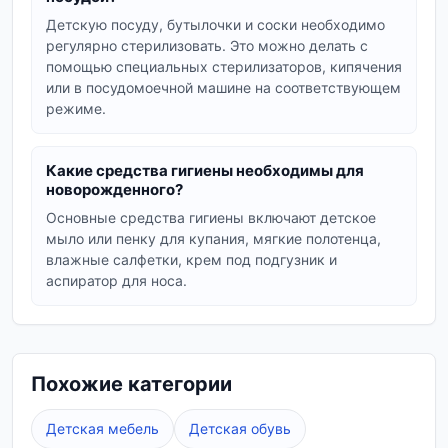
Стульчики для кормления:
удобные и
Детскую посуду, бутылочки и соски необходимо
безопасные модели, которые облегчат
регулярно стерилизовать. Это можно делать с
прикорм и позволят малышу участвовать в
помощью специальных стерилизаторов, кипячения
или в посудомоечной машине на соответствующем
семейных трапезах.
режиме.
Поильники и чашки:
для постепенного
перехода от бутылочки к
самостоятельному питью.
Какие средства гигиены необходимы для
новорожденного?
Стерилизаторы и подогреватели:
для
Основные средства гигиены включают детское
обеспечения гигиены и поддержания
мыло или пенку для купания, мягкие полотенца,
оптимальной температуры пищи.
влажные салфетки, крем под подгузник и
аспиратор для носа.
Средства и аксессуары для
ухода
Ежедневный уход за ребенком включает
Похожие категории
множество процедур, для которых необходимы
специальные средства и аксессуары. В нашем
Детская мебель
Детская обувь
каталоге вы найдете: