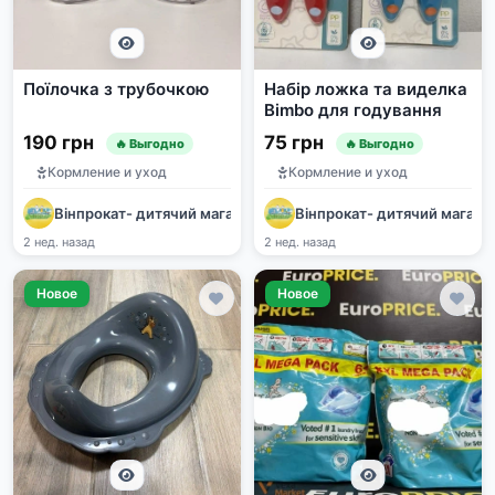
Поїлочка з трубочкою
Набір ложка та виделка
Bimbo для годування
190 грн
75 грн
🔥 Выгодно
🔥 Выгодно
Кормление и уход
Кормление и уход
Вінпрокат- дитячий магазин
Вінпрокат- дитячий магази
2 нед. назад
2 нед. назад
Новое
Новое