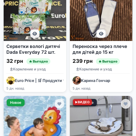
Серветки вологі дитячі
Переноска через плече
Dada Everyday 72 шт.
для дітей до 15 кг
32 грн
239 грн
🔥 Выгодно
🔥 Выгодно
Кормление и уход
Кормление и уход
Euro Price | 🛒 Продукти та 🧴 хімія оптом
Карина Гончар
5 дн. назад
5 дн. назад
Новое
Отличное
ВИДЕО