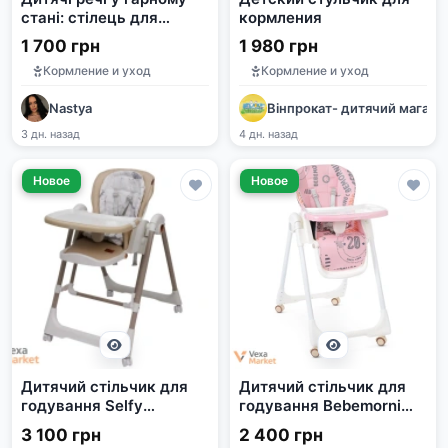
стані: стілець для
кормления
годування, гойдалка,
1 700 грн
1 980 грн
кокон, шезлонг
Кормление и уход
Кормление и уход
Nastya
Вінпрокат- дитячий магази
3 дн. назад
4 дн. назад
Новое
Новое
Дитячий стільчик для
Дитячий стільчик для
годування Selfy
годування Bebemorni
бежевий
рожевий
3 100 грн
2 400 грн