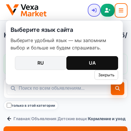
Выберите язык сайта
Кормление и уход - купить новое и б/
Выберите удобный язык — мы запомним
у
выбор и больше не будем спрашивать.
Цены в этой категории:
обычно
150–3 500 ₴
RU
UA
медиана
454 ₴
119
предложений
Закрыть
только в этой категории
Главная
/
Объявления
/
Детские вещи
/
Кормление и уход