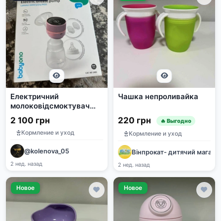
Електричний
Чашка непроливайка
молоковідсмоктувач
BabyOno PICO
2 100 грн
220 грн
🔥 Выгодно
акумуляторний
Кормление и уход
Кормление и уход
@kolenova_05
Вінпрокат- дитячий магази
2 нед. назад
2 нед. назад
Новое
Новое