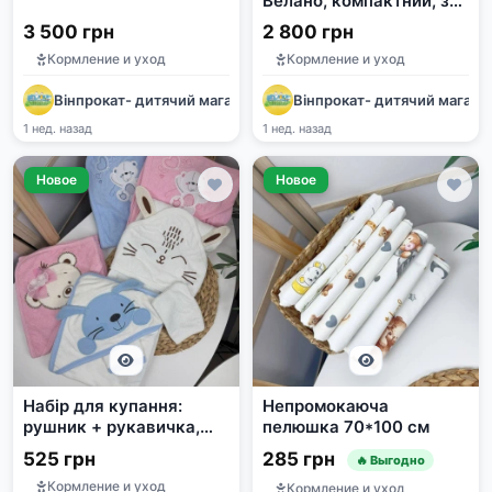
Велано, компактний, з
лежачим положенням
3 500 грн
2 800 грн
Кормление и уход
Кормление и уход
Вінпрокат- дитячий магазин
Вінпрокат- дитячий магази
1 нед. назад
1 нед. назад
Новое
Новое
Набір для купання:
Непромокаюча
рушник + рукавичка,
пелюшка 70*100 см
розмір 90*85
525 грн
285 грн
🔥 Выгодно
Кормление и уход
Кормление и уход