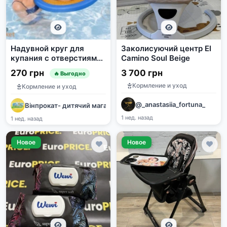
Надувной круг для
Заколисуючий центр El
купания с отверстиями
Camino Soul Beige
для ног
270 грн
3 700 грн
🔥 Выгодно
Кормление и уход
Кормление и уход
@_anastasiia_fortuna_
Вінпрокат- дитячий магазин
1 нед. назад
1 нед. назад
Новое
Новое