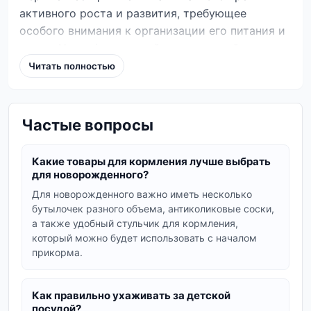
активного роста и развития, требующее
особого внимания к организации его питания и
ухода. На vm.in.ua вы найдете широкий
ассортимент товаров, которые помогут сделать
Читать полностью
этот процесс максимально комфортным и
безопасным как для ребенка, так и для
родителей. Мы предлагаем как новые, так и
Частые вопросы
новые и б/у товары, позволяя вам подобрать
оптимальные решения по доступным ценам.
Какие товары для кормления лучше выбрать
для новорожденного?
Выбор товаров для кормления
Для новорожденного важно иметь несколько
Правильное питание – залог здоровья малыша.
бутылочек разного объема, антиколиковые соски,
В этой категории представлены разнообразные
а также удобный стульчик для кормления,
приспособления для кормления:
который можно будет использовать с началом
прикорма.
Бутылочки и соски:
от ведущих
производителей, разработанные с учетом
Как правильно ухаживать за детской
анатомических особенностей младенцев.
посудой?