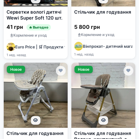
Серветки вологі дитячі
Стільчик для годування
Wewi Super Soft 120 шт.
41 грн
5 800 грн
🔥 Выгодно
Кормление и уход
Кормление и уход
Вінпрокат- дитячий магази
Euro Price | 🛒 Продукти та 🧴 хімія оптом
1 нед. назад
1 нед. назад
Новое
Новое
Стільчик для годування
Стільчик для годування