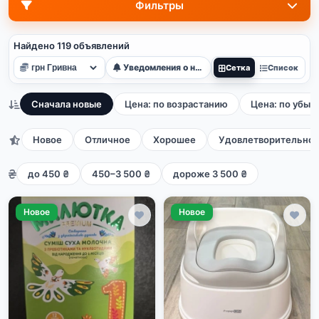
Фильтры
Найдено 119 объявлений
Уведомления о новых
Сетка
Список
Сначала новые
Цена: по возрастанию
Цена: по убыв
Новое
Отличное
Хорошее
Удовлетворительно
до 450 ₴
450–3 500 ₴
дороже 3 500 ₴
Новое
Новое