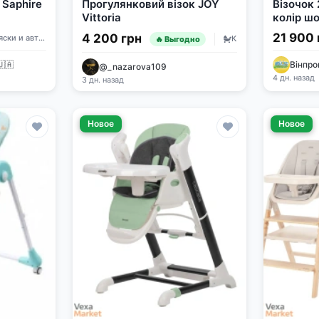
 Saphire
Прогулянковий візок JOY
Візочок 2
Vittoria
колір ш
21 900 
4 200 грн
Коляски и автокресла
Коляски и автокресла
🔥 Выгодно
🇺🇦
Вінпро
@_nazarova109
4 дн. назад
3 дн. назад
Новое
Новое