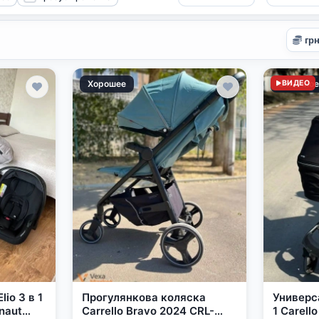
Хорошее
Отлично
ВИДЕО
io 3 в 1
Прогулянкова коляска
Универс
naut
Carrello Bravo 2024 CRL-
1 Carello