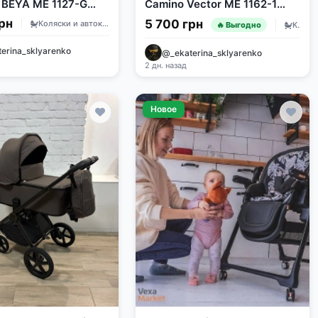
BEYA ME 1127-G
Camino Vector ME 1162-1
Gray 2025
рн
5 700 грн
Коляски и автокресла
Коляски и автокресла
🔥 Выгодно
erina_sklyarenko
@_ekaterina_sklyarenko
2 дн. назад
Новое