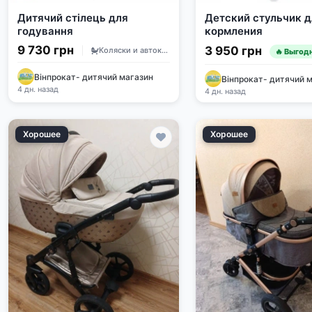
Дитячий стілець для
Детский стульчик д
годування
кормления
9 730 грн
3 950 грн
Коляски и автокресла
🔥 Выгод
Вінпрокат- дитячий магазин
Вінпрокат- дитячий 
4 дн. назад
4 дн. назад
Хорошее
Хорошее