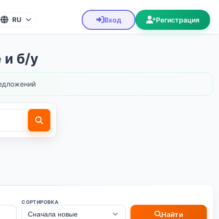
Вход
Регистрация
RU
 и б/у
едложений
СОРТИРОВКА
Найти