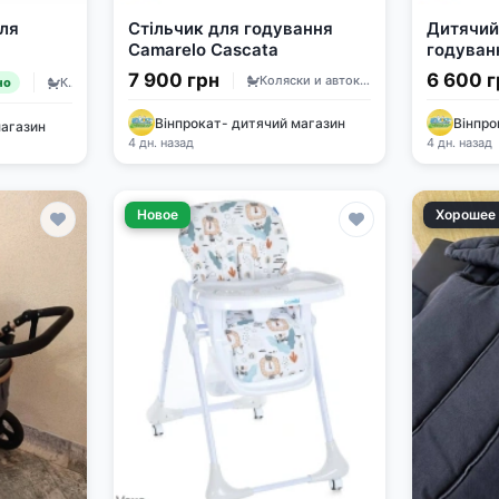
ля
Стільчик для годування
Дитячий
Camarelo Cascata
годуван
7 900 грн
6 600 г
Коляски и автокресла
Коляски и автокресла
но
Вінпрокат- дитячий магазин
Вінпро
магазин
4 дн. назад
4 дн. назад
Новое
Хорошее