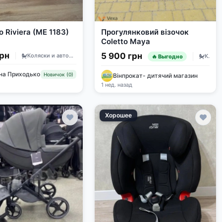
o Riviera (ME 1183)
Прогулянковий візочок
Coletto Maya
грн
5 900 грн
Коляски и автокресла
Коляски и автокресла
🔥 Выгодно
ана Приходько
Новичок (0)
Вінпрокат- дитячий магазин
1 нед. назад
Хорошее