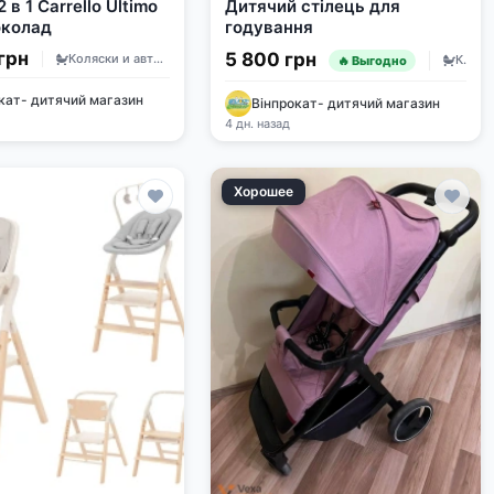
 в 1 Carrello Ultimo
Дитячий стілець для
околад
годування
грн
5 800 грн
Коляски и автокресла
Коляски и автокресла
🔥 Выгодно
кат- дитячий магазин
Вінпрокат- дитячий магазин
4 дн. назад
Хорошее