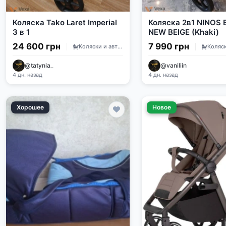
Коляска Tako Laret Imperial
Коляска 2в1 NINOS
3 в 1
NEW BEIGE (Khaki)
24 600 грн
7 990 грн
Коляски и автокресла
@tatynia_
@vaniliin
4 дн. назад
4 дн. назад
Хорошее
Новое