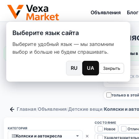
Объявления
Блог
Выберите язык сайта
Коляс
Выберите удобный язык — мы запомним
выбор и больше не будем спрашивать.
Цены в
RU
UA
Закрыть
только в это
Главная
Объявления
Детские вещи
Коляски и авт
/
/
/
СОСТОЯНИЕ
КАТЕГОРИЯ
Новое
Отлич
×
Коляски и автокресла
Удовлетворитель