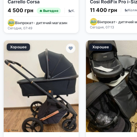
Carrello Corsa
Cosi RodiFix Pro i-Si
100-150см
11 400 грн
4 500 грн
Коляски и автокресла
🔥 Выгодно
Вінпрокат- дитячий 
Вінпрокат- дитячий магазин
Сегодня, 07:13
Сегодня, 07:49
Хорошее
Хорошее