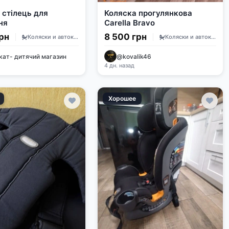
 стілець для
Коляска прогулянкова
ня
Carella Bravo
рн
8 500 грн
Коляски и автокресла
Коляски и автокресла
кат- дитячий магазин
@kovalik46
4 дн. назад
Хорошее