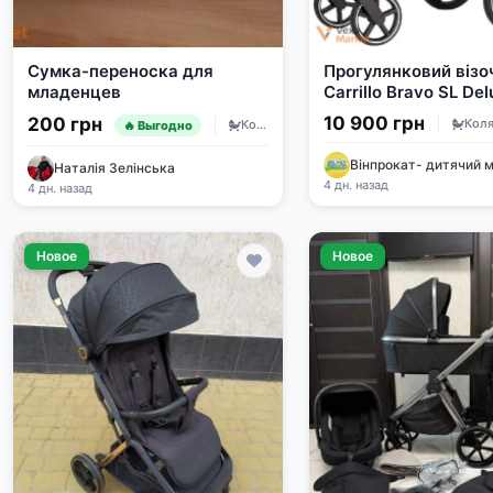
Сумка-переноска для
Прогулянковий візо
младенцев
Carrillo Bravo SL Del
10 900 грн
200 грн
Коляски и автокресла
🔥 Выгодно
Вінпрокат- дитячий 
Наталія Зелінська
4 дн. назад
4 дн. назад
Новое
Новое