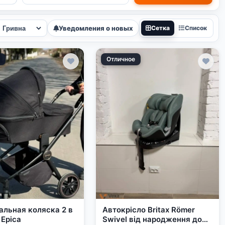
Уведомления о новых
Сетка
Список
е
Отличное
альная коляска 2 в
Автокрісло Britax Römer
 Epica
Swivel від народження до