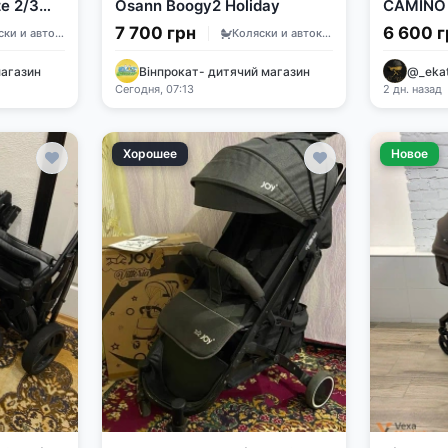
ze 2/3
Osann Boogy2 Holiday
CAMINO 
Black
7 700 грн
6 600 г
Коляски и автокресла
Коляски и автокресла
магазин
Вінпрокат- дитячий магазин
@_ekat
Сегодня, 07:13
2 дн. назад
Хорошее
Новое