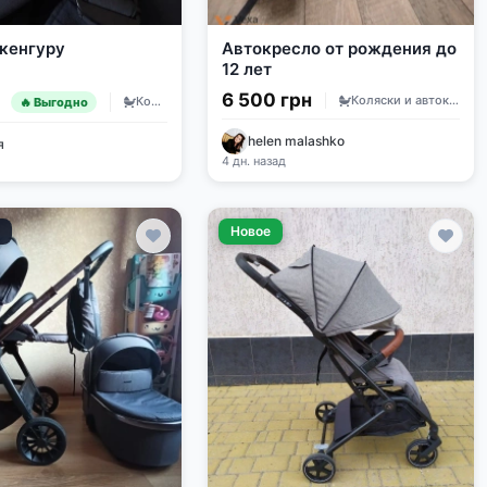
кенгуру
Автокресло от рождения до
12 лет
6 500 грн
н
Коляски и автокресла
Коляски и автокресла
🔥 Выгодно
helen malashko
я
4 дн. назад
е
Новое