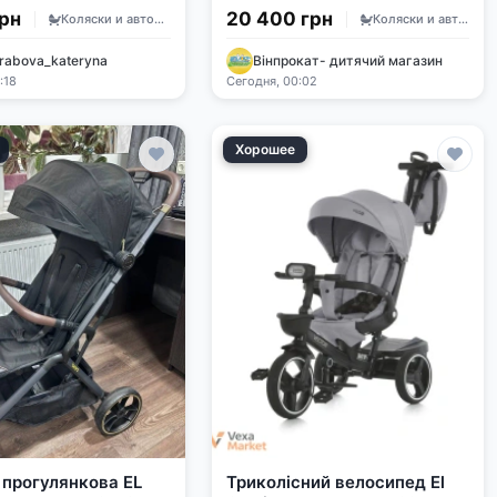
125 см
грн
20 400 грн
Коляски и автокресла
Коляски и автокресла
rabova_kateryna
Вінпрокат- дитячий магазин
:18
Сегодня, 00:02
Хорошее
 прогулянкова EL
Триколісний велосипед El