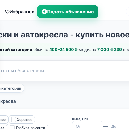
Избранное
Подать объявление
ки и автокресла - купить новое
 этой категории:
обычно
400–24 500 ₴
·
медиана
7 000 ₴
·
239
пр
й категории
окресла
ЦЕНА, ГРН
ное
Хорошее
—
ное
Требует ремонта