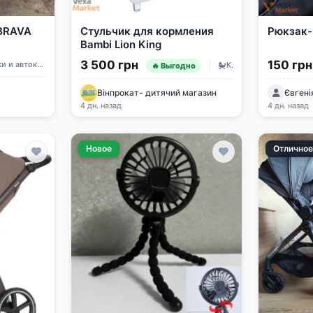
 BRAVA
Стульчик для кормления
Рюкзак-
Bambi Lion King
3 500 грн
150 гр
Коляски и автокресла
Коляски и автокресла
🔥 Выгодно
Вінпрокат- дитячий магазин
Євгені
4 дн. назад
4 дн. назад
Новое
Отлично