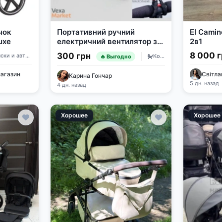
чок
Портативний ручний
El Camin
uxe
електричний вентилятор з
2в1
гнучким кріпленням
8 000 
300 грн
Коляски и автокресла
Коляски и автокресла
🔥 Выгодно
магазин
Світл
Карина Гончар
5 дн. назад
4 дн. назад
Хорошее
Хорошее