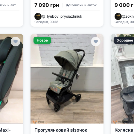
8512 Spring Green
7 090 грн
9 000 
Коляски и автокресла
Коляски и автокресла
@_lyubov_prysiazhniuk_
@zokh
Сегодня, 00:18
Сегодня, 00
Новое
Хорошее
Maxi-
Прогулянковий візочок
Коляска