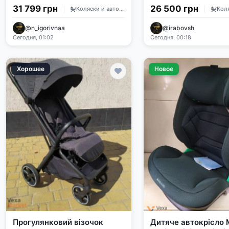
Cosmo
31 799 грн
26 500 грн
Коляски и автокресла
@n_igorivnaa
@irabovsh
Сегодня, 01:02
Сегодня, 00:18
Хорошее
Новое
Прогулянковий візочок
Дитяче автокрісло 