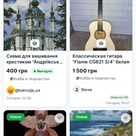
Схема для вишивання
Классическая гитара
хрестиком "Андріївська
"Flame CG821 3/4" белая
церква"
400 грн
1 500 грн
🔥 Выгодно
Хобби и творчество
Хобби и творчество
Steve
@katrusja_ua
Новичок (0)
Сегодня, 02:08
Сегодня, 18:07
Новое
Новое