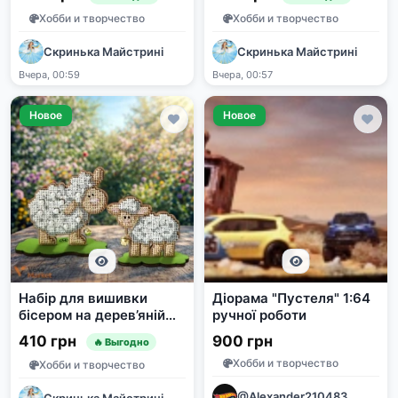
Хобби и творчество
Хобби и творчество
Скринька Майстрині
Скринька Майстрині
Вчера, 00:59
Вчера, 00:57
Новое
Новое
Набір для вишивки
Діорама "Пустеля" 1:64
бісером на дерев’яній
ручної роботи
основі «Ніжні овечки»
410 грн
900 грн
🔥 Выгодно
Хобби и творчество
Хобби и творчество
@Alexander210483