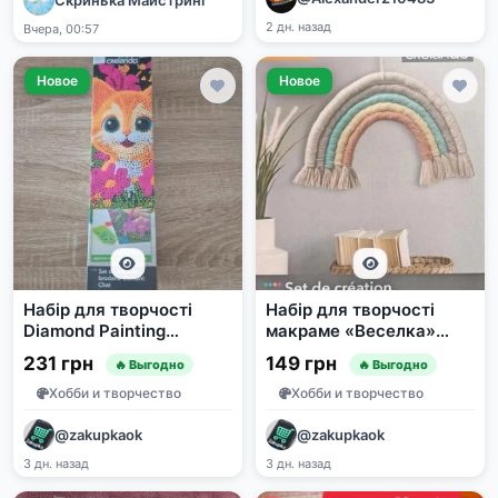
Скринька Майстрині
2 дн. назад
Вчера, 00:57
Новое
Новое
Набір для творчості
Набір для творчості
Diamond Painting
макраме «Веселка»
Crelando, кіт
Crelando, 8 предметів
231 грн
149 грн
🔥 Выгодно
🔥 Выгодно
Хобби и творчество
Хобби и творчество
@zakupkaok
@zakupkaok
3 дн. назад
3 дн. назад