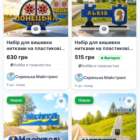
Набір для вишивки
Набір для вишивки
нитками на пластиковій
нитками на пластиковій
основі «Стела
основі «Стела Львів»
630 грн
515 грн
🔥 Выгодно
Донецька область» від
від Чарівної Країни
Хобби и творчество
Чарівної Країни
Хобби и творчество
Скринька Майстрині
Скринька Майстрині
6 дн. назад
6 дн. назад
Новое
Новое