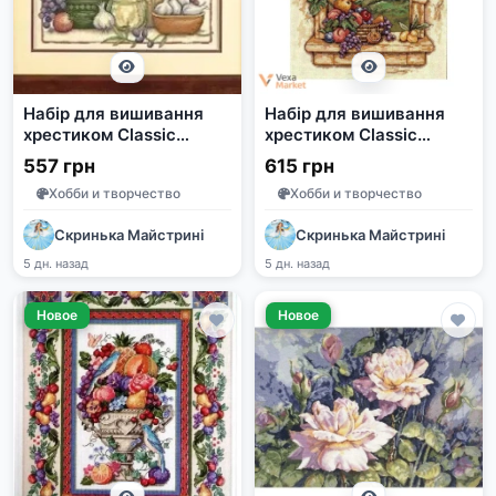
Набір для вишивання
Набір для вишивання
хрестиком Classic
хрестиком Classic
Design Дари Тоскани
Design Вид Тоскани
557 грн
615 грн
4479
4497
Хобби и творчество
Хобби и творчество
Скринька Майстрині
Скринька Майстрині
5 дн. назад
5 дн. назад
Новое
Новое