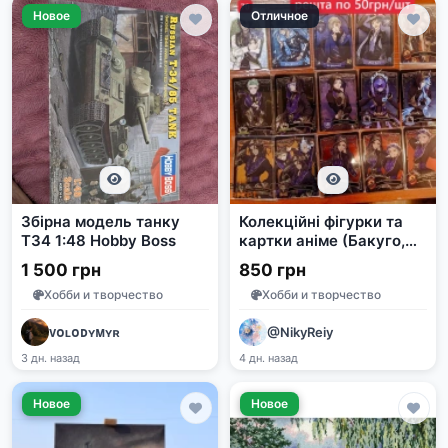
Новое
Отличное
Збірна модель танку
Колекційні фігурки та
Т34 1:48 Hobby Boss
картки аніме (Бакуго,
Міку, Тога, Деку)
1 500 грн
850 грн
Хобби и творчество
Хобби и творчество
ᴠᴏʟᴏᴅʏᴍʏʀ
@NikyReiy
3 дн. назад
4 дн. назад
Новое
Новое