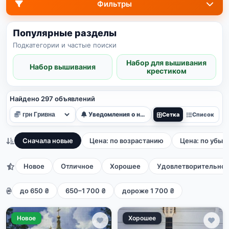
Фильтры
Популярные разделы
Подкатегории и частые поиски
Набор для вышивания
Набор вышивания
крестиком
Найдено 297 объявлений
Уведомления о новых
Сетка
Список
Сначала новые
Цена: по возрастанию
Цена: по убыв
Новое
Отличное
Хорошее
Удовлетворительно
до 650 ₴
650–1 700 ₴
дороже 1 700 ₴
Новое
Хорошее