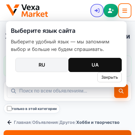
Выберите язык сайта
Хобби и творчество - купить новое и
Выберите удобный язык — мы запомним
б/у
выбор и больше не будем спрашивать.
Цены в этой категории:
обычно
149–1 700 ₴
RU
UA
медиана
640 ₴
297
предложений
Закрыть
только в этой категории
Главная
/
Объявления
/
Другое
/
Хобби и творчество