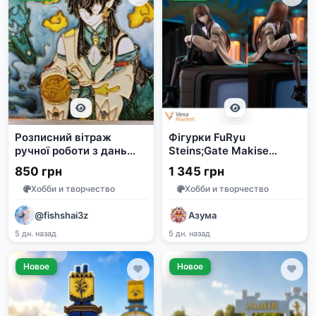
Розписний вітраж
Фігурки FuRyu
ручної роботи з дань
Steins;Gate Makise
хеном
Kurisu та Toradora!
850 грн
1 345 грн
Aisaka Taiga Noodle
Хобби и творчество
Хобби и творчество
Stopper
@fishshai3z
Азума
5 дн. назад
5 дн. назад
Новое
Новое