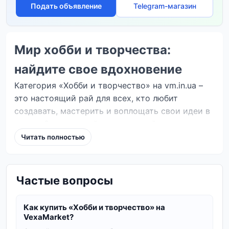
Подать объявление
Telegram-магазин
Мир хобби и творчества:
найдите свое вдохновение
Категория «Хобби и творчество» на vm.in.ua –
это настоящий рай для всех, кто любит
создавать, мастерить и воплощать свои идеи в
жизнь. Здесь вы найдете широкий ассортимент
товаров для различных видов рукоделия,
Читать полностью
творчества и коллекционирования. Независимо
от того, являетесь ли вы опытным мастером
или только начинаете свой путь в мире
Частые вопросы
творчества, у нас есть все необходимое для
вашего хобби.
Как купить «Хобби и творчество» на
VexaMarket?
Разнообразие товаров для