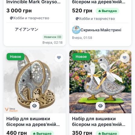
Invincible Mark Grayson
бісером на дерев’яній
vs Conquest 32см
основі «Синя пташка»
3 000 грн
520 грн
🔥 Выгодно
Premium Resin
Хобби и творчество
Хобби и творчество
アイアンマン
Скринька Майстрині
Новичок (0)
Вчера, 01:58
Вчера, 02:18
Новое
Новое
Набір для вишивки
Набір для вишивки
бісером на дерев’яній
бісером на дерев’яній
основі «Милий слоник»
основі «Веселі гуси»
460 грн
350 грн
🔥 Выгодно
🔥 Выгодно