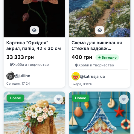
Картина "Орхідея"
Схема для вишивання
акрил, папір, 42 × 30 см
Стежка вздовж
узбережжя та
33 333 грн
400 грн
🔥 Выгодно
Маленька берегиня
Хобби и творчество
Хобби и творчество
@juiliinx
@katrusja_ua
Сегодня, 17:24
Вчера, 03:26
Новое
Новое