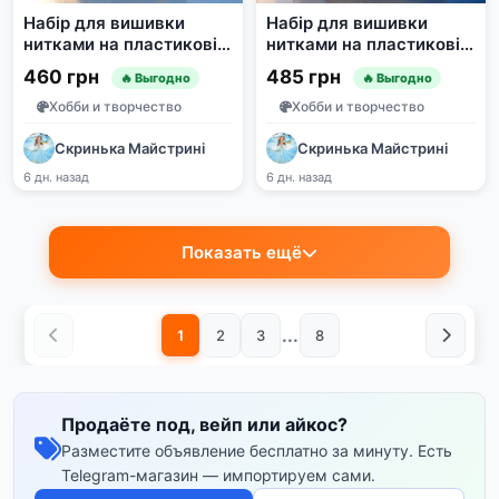
Набір для вишивки
Набір для вишивки
нитками на пластиковій
нитками на пластиковій
основі «Стела
основі «Стела Кривий
460 грн
485 грн
🔥 Выгодно
🔥 Выгодно
Миколаїв» від Чарівної
Ріг» від Чарівної Країни
Країни
Хобби и творчество
Хобби и творчество
Скринька Майстрині
Скринька Майстрині
6 дн. назад
6 дн. назад
Показать ещё
...
1
2
3
8
Продаёте под, вейп или айкос?
Разместите объявление бесплатно за минуту. Есть
Telegram-магазин — импортируем сами.