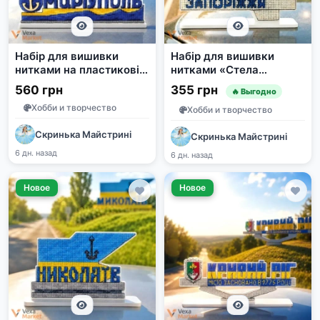
Набір для вишивки
Набір для вишивки
нитками на пластиковій
нитками «Стела
основі «Стела
Запоріжжя» від
560 грн
355 грн
🔥 Выгодно
Маріуполь» від Чарівної
Чарівної Країни
Хобби и творчество
Країни
Хобби и творчество
Скринька Майстрині
Скринька Майстрині
6 дн. назад
6 дн. назад
Новое
Новое