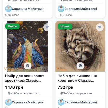
Скринька Майстрині
Скринька Майстрині
5 дн. назад
5 дн. назад
Новое
Новое
Набір для вишивання
Набір для вишивання
хрестиком Classic
хрестиком Classic
Design 4515
Design 4516 "Єноти-
1 176 грн
732 грн
Планетаріус 38 х 47 см
малюки"
Хобби и творчество
Хобби и творчество
Скринька Майстрині
Скринька Майстрині