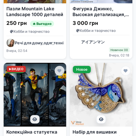
Пазли Mountain Lake
Фигурка Джинкс,
Landscape 1000 деталей
Высокая детализация,
34 см
250 грн
3 000 грн
🔥 Выгодно
Хобби и творчество
Хобби и творчество
アイアンマン
Речі для дому,одяг,техніка
Новичок (0)
Вчера, 02:54
Вчера, 02:18
Новое
ВИДЕО
Новое
Колекційна статуетка
Набір для вишивки