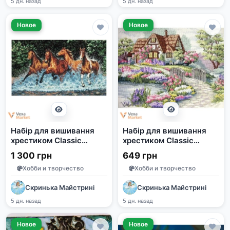
5 дн. назад
5 дн. назад
Новое
Новое
Набір для вишивання
Набір для вишивання
хрестиком Classic
хрестиком Classic
Design 4518 "Чудова
Design 4520 Чарівний
1 300 грн
649 грн
четвірка"
котедж
Хобби и творчество
Хобби и творчество
Скринька Майстрині
Скринька Майстрині
5 дн. назад
5 дн. назад
Новое
Новое