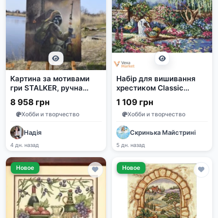
Картина за мотивами
Набір для вишивання
гри STALKER, ручна
хрестиком Classic
робота, олійні фарби,
Design Улюблений сад
8 958 грн
1 109 грн
45x60 см
4481
Хобби и творчество
Хобби и творчество
Надія
Скринька Майстрині
4 дн. назад
5 дн. назад
Новое
Новое