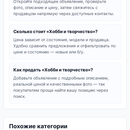
Откройте подходящее объявление, проверьте
вашего творчества
фото, описание и цену, затем свяжитесь с
продавцом напрямую через доступные контакты.
Мы предлагаем множество товаров, которые
помогут вам раскрыть свой творческий
потенциал. От наборов для вышивания и
Сколько стоит «Хобби и творчество»?
алмазной мозаики до материалов для лепки,
Цена зависит от состояния, модели и продавца.
рисования и создания украшений – выбор
Удобно сравнить предложения и отфильтровать по
цене и состоянию — новые или б/у.
огромен. Вы можете найти как готовые наборы,
так и отдельные компоненты для реализации
ваших уникальных проектов. Ищете ли вы
Как продать «Хобби и творчество»?
краски, кисти, нитки, бисер, полимерную глину
Добавьте объявление с подробным описанием,
или инструменты для моделирования – все это
реальной ценой и качественными фото — так
доступно в одном месте.
покупателям проще найти вашу позицию через
поиск.
Хобби и творчество: от идеи до
воплощения
Создание чего-то своими руками – это не
Похожие категории
только увлекательное занятие, но и отличный