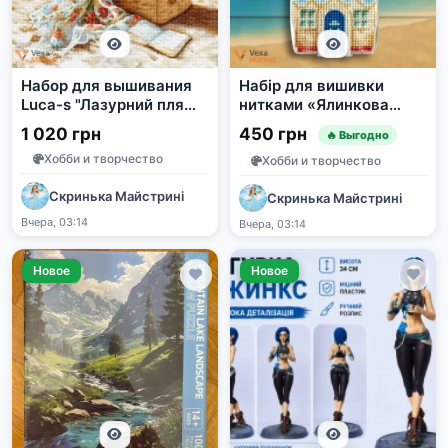
Набор для вышивания
Набір для вишивки
Luca-s "Лазурний пляж"
нитками «Ялинкова
(крестик/гобелен)
прикраса – Будиночок
1 020 грн
450 грн
🔥 Выгодно
біля моря»
Хобби и творчество
Хобби и творчество
Скринька Майстрині
Скринька Майстрині
Вчера, 03:14
Вчера, 03:14
Новое
Новое