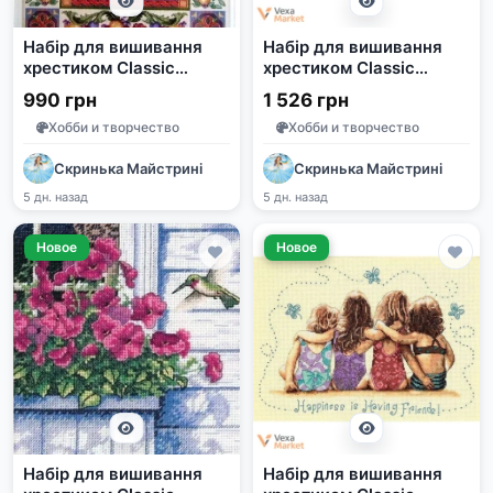
Набір для вишивання
Набір для вишивання
хрестиком Classic
хрестиком Classic
Design Елегантний
Design 4503 Акварельні
990 грн
1 526 грн
натюрморт 4498
Троянди 53 х 37 см
Хобби и творчество
Хобби и творчество
Скринька Майстрині
Скринька Майстрині
5 дн. назад
5 дн. назад
Новое
Новое
Набір для вишивання
Набір для вишивання