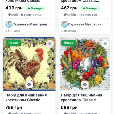
хрестиком Classic
хрестиком Classic
Design 4504 "Колібрі
Design 4507 "Подружки"
406 грн
467 грн
🔥 Выгодно
🔥 Выгодно
біля вікна"
Хобби и творчество
Хобби и творчество
Скринька Майстрині
Скринька Майстрині
5 дн. назад
5 дн. назад
Новое
Новое
Набір для вишивання
Набір для вишивання
хрестиком Classic
хрестиком Classic
Design Півник 4509
Design Щедрий урожай
789 грн
688 грн
4512
Хобби и творчество
Хобби и творчество