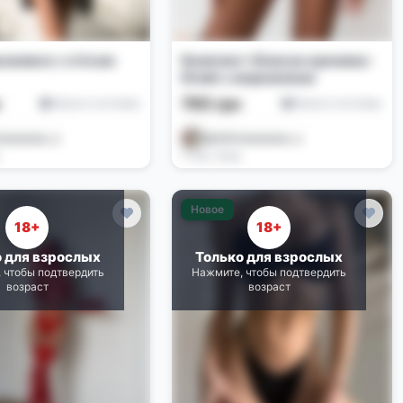
реживне з сіткою
Комплект білизни кремово-
білий з мереживом
н
795 грн
Белье и костюмы
Белье и костюмы
aaaaaaaa_a
@alishaaaaaaaa_a
2 нед. назад
Новое
18+
18+
о для взрослых
Только для взрослых
 чтобы подтвердить
Нажмите, чтобы подтвердить
возраст
возраст