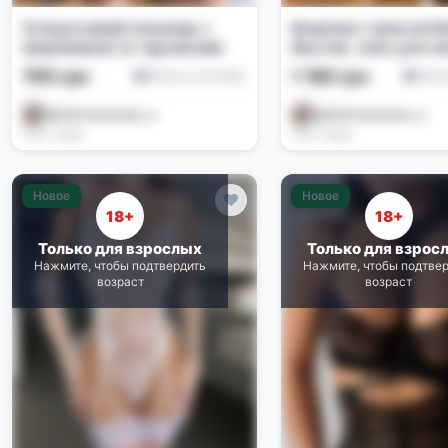
Спокусливий пеньюар з
Комплект жіночої бі
мереживом та трусиками
бюстик, пояс для па
панчохи, трусики, х
795 грн
1 185 грн
Белье и костюмы
Бель
@alishaaaaaaaa_a
@alishaaaaaaaa_a
3 дн. назад
3 дн. назад
Новое
Новое
18+
18+
Только для взрослых
Только для взрос
Нажмите, чтобы подтвердить
Нажмите, чтобы подтве
возраст
возраст