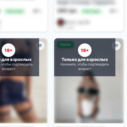
бодік сіточкою з відкритим
доступом
н
290 грн
Белье и костюмы
Белье и костюмы
🔥 Выгодно
🔥 Выгодно

@tovar_opt_Biz
3
2 дн. назад
Новое
18+
18+
о для взрослых
Только для взрослых
 чтобы подтвердить
Нажмите, чтобы подтвердить
возраст
возраст