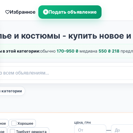
Избранное
Подать объявление
ье и костюмы - купить новое и
 в этой категории:
обычно
170–950 ₴
·
медиана
550 ₴
·
218
предл
й категории
ЦЕНА, ГРН
ное
Хорошее
—
ное
Требует ремонта