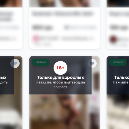
лизни:
Комплект білизни Mia Satin
Боді в к
сокий
ери
600 грн
190 гр
е и костюмы
Белье и костюмы
ASTI SHOP - жіноча білизна , іграшки , купальники 🌺
ASTI SHOP - жіноча білизна , іграшки , купальники 🌺
@tovar
1 нед. назад
1 нед. назад
Новое
Новое
18+
лых
Только для взрослых
Тольк
рдить
Нажмите, чтобы подтвердить
Нажмите,
возраст