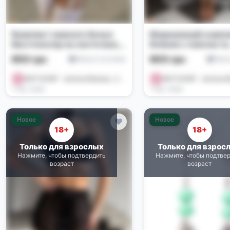
Комплект нижнего белья:
Мереживний компл
бюстгальтер на косточках,
білизни з поясом та
пояс для чулок, трусики и
гартерами S
650 грн
600 грн
Белье и костюмы
Бель
чулки с цветочным узором
ASTI SHOP - жіноча білизна , іграшки , купальники 🌺
1 нед. назад
1 нед. назад
Новое
Новое
18+
18+
Только для взрослых
Только для взрос
Нажмите, чтобы подтвердить
Нажмите, чтобы подтве
возраст
возраст