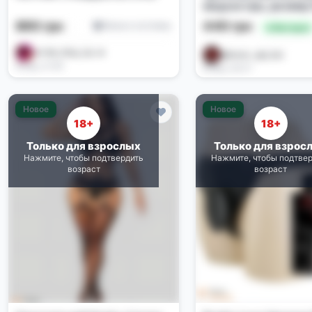
медсестры, размер
890 грн
440 грн
Белье и костюмы
🔥 Выгодно
🫦 Hot_Kiss_Ua 🫦
@tovar_opt_biz
Вчера, 01:46
Вчера, 00:07
Новое
Новое
18+
18+
Только для взрослых
Только для взрос
Нажмите, чтобы подтвердить
Нажмите, чтобы подтве
возраст
возраст