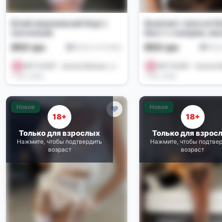
Білий мереживний боді з
Комплект жіночої бі
панчохами
бюст з чокером, ви
пояс, трусики, гарт
650 грн
650 грн
Белье и костюмы
Бель
ASTI SHOP - жіноча білизна , іграшки , купальники 🌺
1 нед. назад
1 нед. назад
Новое
Новое
18+
18+
Только для взрослых
Только для взрос
Нажмите, чтобы подтвердить
Нажмите, чтобы подтве
возраст
возраст