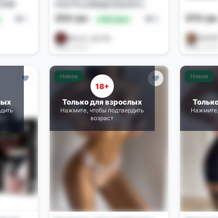
 S/M
плаття універсального
розміру XS/M
250 грн
370 гр
Белье и костюмы
Белье и костюмы
🔥 Выгодно
@tovar_opt_Biz
️GERA
Вчера, 00:07
Вчера, 22:0
Новое
Новое
18+
лых
Только для взрослых
Тольк
рдить
Нажмите, чтобы подтвердить
Нажмите,
возраст