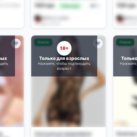
розмір
149 грн
139 гр
е и костюмы
Белье и костюмы
🔥 Выгодно
@darya_zayko
@dary
Сегодня, 00:03
Вчера, 03:3
Новое
Новое
18+
лых
Только для взрослых
Тольк
рдить
Нажмите, чтобы подтвердить
Нажмите,
возраст
м
Сексуальне мереживне
Комплек