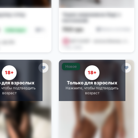
рупну сітку
Чорне мереживне боді з
панчохами
700 грн
н
Белье и костюмы
Белье и костюмы
🔥 Выгодно
ASTI SHOP - жіноча білизна , іграшки , купальники 🌺
_opt_Biz
1 нед. назад
Новое
18+
18+
о для взрослых
Только для взрослых
 чтобы подтвердить
Нажмите, чтобы подтвердить
возраст
возраст