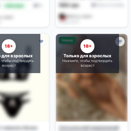
560 грн
н
Белье и костюмы
Белье и костюмы
🔥 Выгодно
@darya_zayko
a_zayko
Вчера, 03:31
2
Новое
18+
18+
о для взрослых
Только для взрослых
 чтобы подтвердить
Нажмите, чтобы подтвердить
возраст
возраст
т нижнего белья
Сексуальний мереживний