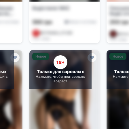
лизни:
Бодістокінг М42
Сексуал
нчіх,
бодік сі
алатик
590 грн
250 гр
е и костюмы
Белье и костюмы
@STRIMKA_STORE
@tovar
3 дн. назад
5 дн. назад
Новое
Новое
18+
лых
Только для взрослых
Тольк
рдить
Нажмите, чтобы подтвердить
Нажмите,
возраст