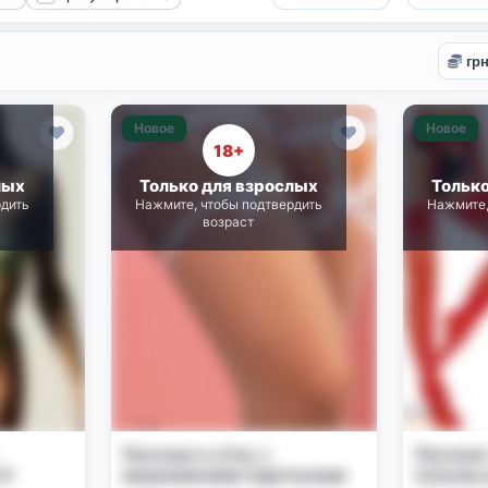
Новое
Новое
18+
лых
Только для взрослых
Тольк
рдить
Нажмите, чтобы подтвердить
Нажмите,
возраст
Панчохи в сітку з
Панчохи
 S
мереживними підв'язками
поясом 