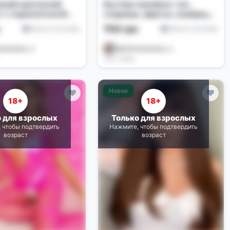
ний еротичний
Костюм покоївки: топ,
т з переплітом M
спідниця, фартух, комірець,
 синій
пов'язка, панчохи
750 грн
Белье и костюмы
Белье и костюмы
aaaaaaaa_a
@alishaaaaaaaa_a
3 дн. назад
Новое
18+
18+
о для взрослых
Только для взрослых
 чтобы подтвердить
Нажмите, чтобы подтвердить
возраст
возраст