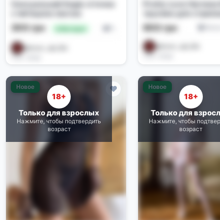
Сексуальний бодік сіточка
Pretty Love Harness 
з імітацією панчох
трусики для страпо
600 грн
300 грн
Бель
Белье и костюмы
🔥 Выгодно
@tovar_opt_Biz
@tovar_opt_Biz
3 дн. назад
3 дн. назад
Новое
Новое
18+
18+
Только для взрослых
Только для взрос
Нажмите, чтобы подтвердить
Нажмите, чтобы подтве
возраст
возраст