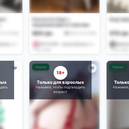
ект
Елегантне боді з
Боді ме
мереживними вставками
600 грн
570 гр
е и костюмы
Белье и костюмы
ASTI SHOP - жіноча білизна , іграшки , купальники 🌺
ASTI SHOP - жіноча білизна , іграшки , купальники 🌺
@alish
1 нед. назад
2 нед. назад
Новое
Новое
18+
лых
Только для взрослых
Тольк
рдить
Нажмите, чтобы подтвердить
Нажмите,
возраст