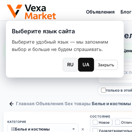
Объявления
Блог
Выберите язык сайта
Бел
Выберите удобный язык — мы запомним
выбор и больше не будем спрашивать.
Цены
RU
UA
Закрыть
только в это
Главная
Объявления
Sex товары
Белье и костюмы
/
/
/
СОСТОЯНИЕ
КАТЕГОРИЯ
Новое
Отлич
×
Белье и костюмы
Удовлетворитель