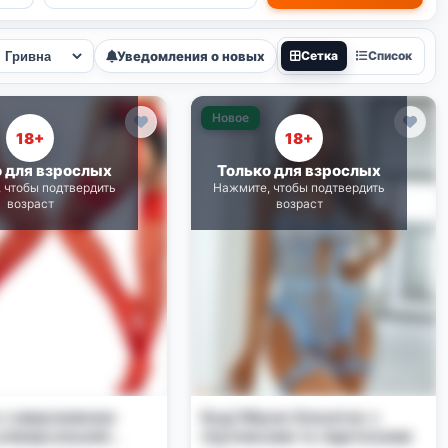
Уведомления о новых
Сетка
Список
Новое
18+
18+
о для взрослых
Только для взрослых
 чтобы подтвердить
Нажмите, чтобы подтвердить
возраст
возраст
 з мереживним
Боді Міраж блакитне з
універсальний
підтяжками та підв'язками