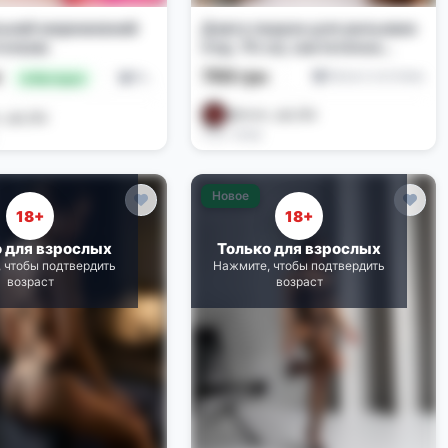
ьний мереживний
Довга перука для рольових
точкою
ігор, 70 см, синтетичне
волосся
799 грн
н
Белье и костюмы
Белье и костюмы
🔥 Выгодно
@tovar_opt_Biz
_opt_Biz
5 дн. назад
Новое
18+
18+
о для взрослых
Только для взрослых
 чтобы подтвердить
Нажмите, чтобы подтвердить
возраст
возраст