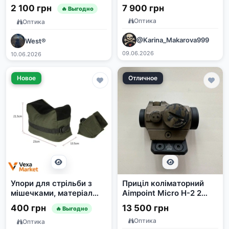
2 100 грн
7 900 грн
🔥 Выгодно
Оптика
Оптика
@Karina_Makarova999
West®
09.06.2026
10.06.2026
Новое
Отличное
Упори для стрільби з
Приціл коліматорний
мішечками, матеріал
Aimpoint Micro H-2 2
оксфорд 600
МОА з кріпленням
400 грн
13 500 грн
🔥 Выгодно
Leapers UTG Angled 45°
Оптика
M-LOK Black
Оптика