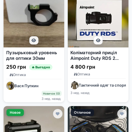
Пузырьковый уровень
Коліматорний приціл
для оптики 30мм
Aimpoint Duty RDS 2
MOA
250 грн
4 800 грн
🔥 Выгодно
Оптика
Оптика
Тактичний одяг та споряд
Вася Пупкин
3 нед. назад
Новичок (0)
3 нед. назад
Новое
Отличное