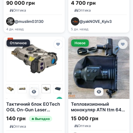
Bresser 3X (18-77490)
90 000 грн
4 700 грн
Оптика
Оптика
@muslim03130
@yakNOVE_Kyiv3
4 дн. назад
5 дн. назад
Отличное
Новое
Тактичний блок EOTech
Тепловизионный
OGL On-Gun Laser
монокуляр ATN ttm 640
(Green+IR)/IR illuminator
19 мм 640x480 1-4x
140 грн
15 000 грн
🔥 Выгодно
TAN
Оптика
Оптика