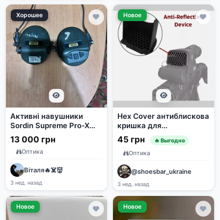
Хорошее
Новое
Активні навушники
Hex Cover антиблискова
Sordin Supreme Pro-X
кришка для
Neckband Зелені
XPS/EXPS/EXPS2/EXPS3
13 000 грн
45 грн
🔥 Выгодно
Оптика
Оптика
Віталя🔥☠️👹
@shoesbar_ukraine
3 нед. назад
3 нед. назад
Новое
Новое