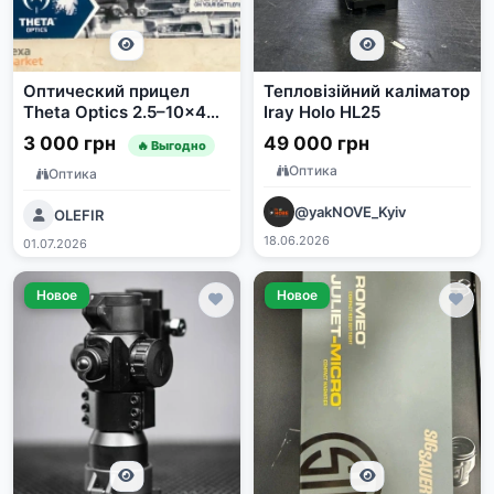
Оптический прицел
Тепловізійний каліматор
Theta Optics 2.5–10x40
Iray Holo HL25
AOE
3 000 грн
49 000 грн
🔥 Выгодно
Оптика
Оптика
@yakNOVE_Kyiv
OLEFIR
18.06.2026
01.07.2026
Новое
Новое