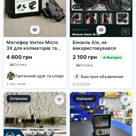
Магніфер Vortex Micro
Бінокль б/в, не
3X для коліматорів та
використовувався
голографічних прицілів
4 600 грн
2 100 грн
🔥 Выгодно
Оптика
Оптика
Тактичний одяг та спорядження
Быстрое объявление
3 нед. назад
01.07.2026
Отличное
Хорошее