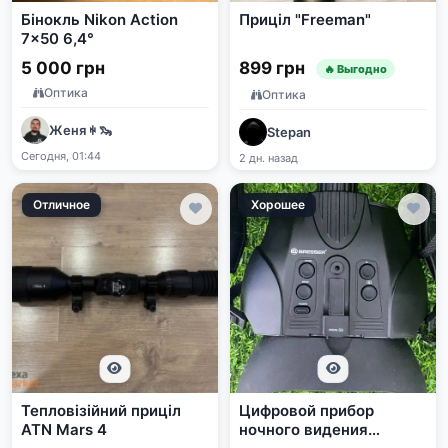
Бінокль Nikon Action
Приціл "Freeman"
7x50 6,4°
5 000 грн
899 грн
🔥 Выгодно
Оптика
Оптика
Женя ꑭ 🦦
Stepan
Сегодня, 01:44
2 дн. назад
Отличное
Хорошее
Тепловізійний приціл
Цифровой прибор
ATN Mars 4
ночного видения