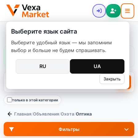
Выберите язык сайта
Охотничья барахолка - Оптика
Выберите удобный язык — мы запомним
выбор и больше не будем спрашивать.
Цены в этой категории:
обычно
250–21 000 ₴
медиана
4 600 ₴
23
предложений
RU
UA
Закрыть
только в этой категории
Главная
/
Объявления
/
Охота
/
Оптика
Фильтры