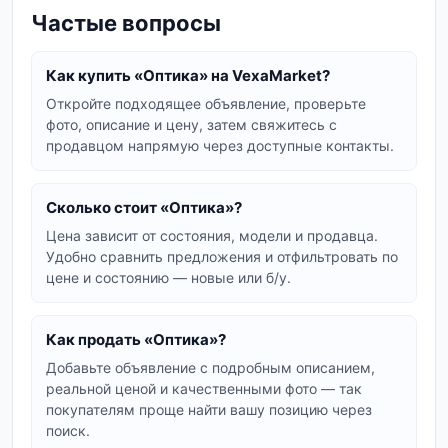
всей Украины, чтобы вы могли купить оптику,
Частые вопросы
соответствующую вашим потребностям и
бюджету.
Как купить «Оптика» на VexaMarket?
Виды оптических приборов
Откройте подходящее объявление, проверьте
фото, описание и цену, затем свяжитесь с
Наш каталог включает множество типов
продавцом напрямую через доступные контакты.
оптических устройств:
Бинокли
: от компактных моделей для
Сколько стоит «Оптика»?
туризма до мощных профессиональных
Цена зависит от состояния, модели и продавца.
биноклей для наблюдения за дикой
Удобно сравнить предложения и отфильтровать по
природой.
цене и состоянию — новые или б/у.
Прицелы
: оптические и коллиматорные
прицелы для охотничьего оружия,
Как продать «Оптика»?
обеспечивающие точность стрельбы.
Добавьте объявление с подробным описанием,
Тепловизоры и тепловизионные прицелы
:
реальной ценой и качественными фото — так
покупателям проще найти вашу позицию через
незаменимы для охоты в темное время
поиск.
суток и поиска объектов в сложных