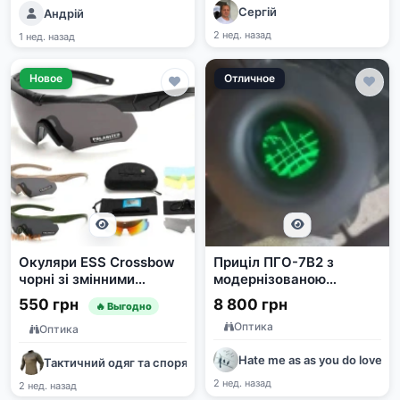
Сергій
Андрій
2 нед. назад
1 нед. назад
Новое
Отличное
Окуляри ESS Crossbow
Приціл ПГО-7В2 з
чорні зі змінними
модернізованою
лінзами та чохлом
діодною підсвіткою
550 грн
8 800 грн
🔥 Выгодно
Оптика
Оптика
Hate me as as you do loves 
Тактичний одяг та спорядження
2 нед. назад
2 нед. назад