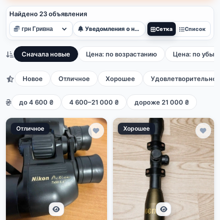
Найдено 23 объявления
Уведомления о новых
Сетка
Список
Сначала новые
Цена: по возрастанию
Цена: по убыв
Новое
Отличное
Хорошее
Удовлетворительно
до 4 600 ₴
4 600–21 000 ₴
дороже 21 000 ₴
Отличное
Хорошее