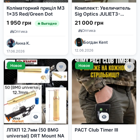
Коліматорний приціл M3
Комплект: Увеличитель
1x35 Red/Green Dot
Sig Optics JULIET3-
MICRO 3X22MM и
1 950 грн
21 000 грн
🔥 Выгодно
Коллиматорный прицел
Оптика
SIG Optics ROMEO-MSR
Оптика
Богдан Kent
Анна К.
12.06.2026
17.06.2026
Новое
Новое
ЛПХП 12.7мм (50 BMG
PACT Club Timer III
universal) DRT Mount NA