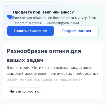
Продаёте под, вейп или айкос?
Разместите объявление бесплатно за минуту. Есть
Telegram-магазин — импортируем сами.
Подать объявление
Telegram-магазин
Разнообразие оптики для
ваших задач
В категории "Оптика" на vm.in.ua представлен
широкий ассортимент оптических приборов для
различных целей. Здесь вы найдете как
профессиональное оборудование для охоты и
наблюдения, так и аксессуары для
Читать полностью
повседневного использования. Мы собрали
предложения от частных лиц и магазинов со