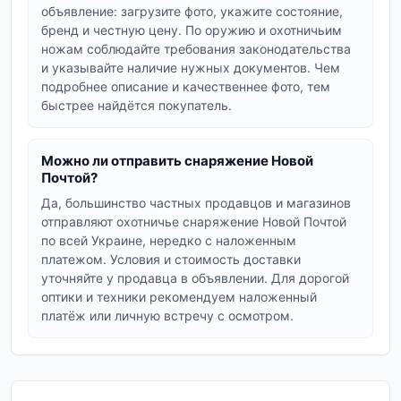
снаряжение для пушного промысла с учётом
объявление: загрузите фото, укажите состояние,
сезонных ограничений.
бренд и честную цену. По оружию и охотничьим
ножам соблюдайте требования законодательства
Туристическое снаряжение
и указывайте наличие нужных документов. Чем
подробнее описание и качественнее фото, тем
Многодневный выезд требует надёжного
быстрее найдётся покупатель.
бивака: палатки, спальники, рюкзаки, горелки и
фонари. В разделе
туристическое снаряжение
собрано б/у-снаряжение для лагеря и
Можно ли отправить снаряжение Новой
переходов, которое пригодится на охоте,
Почтой?
рыбалке и в походе. Берите проверенные
Да, большинство частных продавцов и магазинов
бренды - они дольше держат влагу и нагрузку.
отправляют охотничье снаряжение Новой Почтой
по всей Украине, нередко с наложенным
Охотничье снаряжение б/у по
платежом. Условия и стоимость доставки
уточняйте у продавца в объявлении. Для дорогой
регионам Украины
оптики и техники рекомендуем наложенный
платёж или личную встречу с осмотром.
Объявления размещают продавцы со всей
Украины - Киев, Львов, Днепр, Харьков, Одесса,
Винница и другие города. Удобнее искать
снаряжение в своём регионе: можно осмотреть