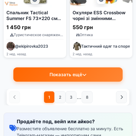
Спальник Tactical
Окуляри ESS Crossbow
Summer FS 73x220 см
чорні зі змінними
Хакі
лінзами та чохлом
1 450 грн
550 грн
Туристическое снаряжение
Оптика
@ekipirovka2023
Тактичний одяг та споряд
2 нед. назад
2 нед. назад
Показать ещё
...
1
2
3
8
Продаёте под, вейп или айкос?
Разместите объявление бесплатно за минуту. Есть
Telegram-магазин — импортируем сами.