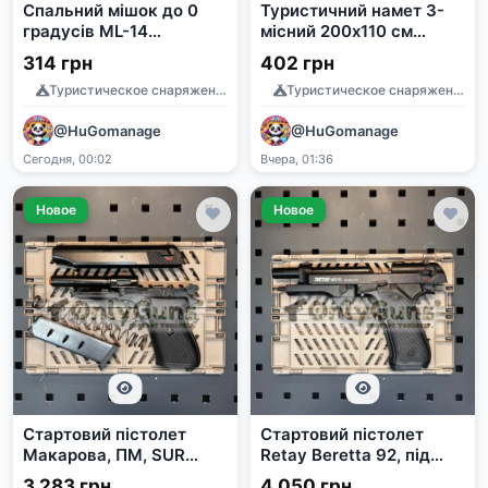
Спальний мішок до 0
Туристичний намет 3-
градусів ML-14
місний 200х110 см
(210x75см)
зелений
314 грн
402 грн
Туристическое снаряжение
Туристическое снаряжение
@HuGomanage
@HuGomanage
Сегодня, 00:02
Вчера, 01:36
Новое
Новое
Стартовий пістолет
Стартовий пістолет
Макарова, ПМ, SUR
Retay Beretta 92, під
2608, під холостий
холостий патрон
3 283 грн
4 050 грн