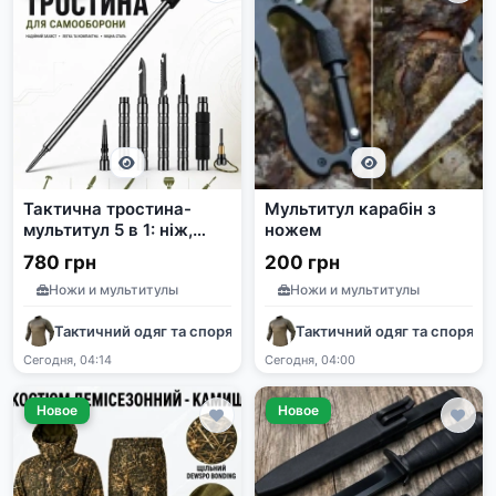
Тактична тростина-
Мультитул карабін з
мультитул 5 в 1: ніж,
ножем
пила, склобій, відкрутка
780 грн
200 грн
Ножи и мультитулы
Ножи и мультитулы
Тактичний одяг та спорядження
Тактичний одяг та споряд
Сегодня, 04:14
Сегодня, 04:00
Новое
Новое