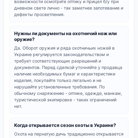
возможности осмотрите оптику и прицел б/у при
барахолки охотника.
дневном свете лично - так заметнее запотевание и
дефекты просветления.
Оптика и прицелы
Оптика - категория, где б/у выгоднее всего:
прицел, бинокль или ночник теряют в цене при
Нужны ли документы на охотничий нож или
оружие?
перепродаже, но не в качестве. На
барахолке
оптики
можно купить охотничью оптику бу -
Да. Оборот оружия и ряда охотничьих ножей в
Украине регулируется законодательством и
прицел бу, бинокль бу, дальномер или ночник бу
требует соответствующих разрешений и
- заметно дешевле новой. Перед покупкой
документов. Перед сделкой уточняйте у продавца
уточняйте кратность, состояние линз и наличие
наличие необходимых бумаг и характеристики
повреждений.
изделия, покупайте только легально и не
нарушайте установленные требования. По
Ножи и мультитулы
обычному снаряжению - оптике, одежде, манкам,
Разделочный нож, шкуросъёмник и мультитул -
туристической экипировке - таких ограничений
нет.
базовый инструмент любого охотника. В
разделе
ножи и мультитулы
найдётся
охотничий нож бу и мультитул бу разных форм
Когда открывается сезон охоты в Украине?
и сталей. Обратите внимание: оборот
Охота на пернатую дичь традиционно открывается
охотничьих ножей в Украине регулируется