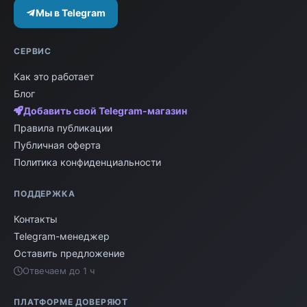
проверка магазинов, отзывы и история.
Мы в Telegram
Площадка объединяет 3500+ магазинов и
18000+ объявлений. При сомнениях выбирайте
СЕРВИС
личную встречу или наложенный платёж и не
переводите предоплату незнакомым продавцам.
Как это работает
Блог
Добавить свой Telegram-магазин
Правила публикации
Публичная оферта
Политика конфиденциальности
ПОДДЕРЖКА
Контакты
Telegram-менеджер
Оставить предложение
Отвечаем до 1 ч
ПЛАТФОРМЕ ДОВЕРЯЮТ