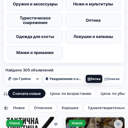
Оружие и аксессуары
Ножи и мультитулы
Туристическое
Оптика
снаряжение
Одежда для охоты
Ловушки и капканы
Манки и приманки
Найдено 305 объявлений
Уведомления о новых
Сетка
Список
Сначала новые
Цена: по возрастанию
Цена: по убыв
Новое
Отличное
Хорошее
Удовлетворительно
Новое
Новое