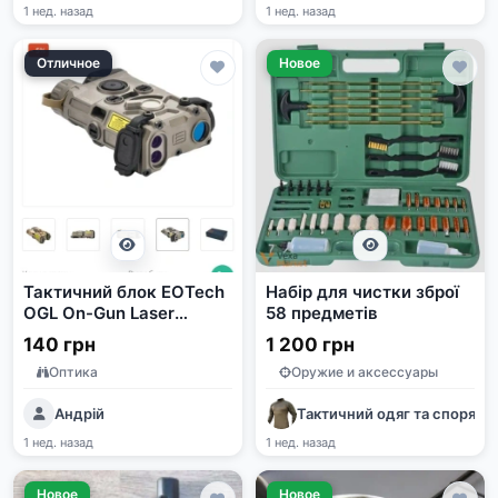
1 нед. назад
1 нед. назад
Отличное
Новое
Тактичний блок EOTech
Набір для чистки зброї
OGL On-Gun Laser
58 предметів
(Green+IR)/IR illuminator
140 грн
1 200 грн
TAN
Оптика
Оружие и аксессуары
Андрій
Тактичний одяг та споряд
1 нед. назад
1 нед. назад
Новое
Новое