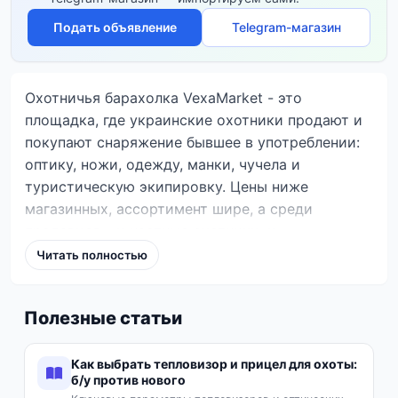
Подать объявление
Telegram-магазин
Охотничья барахолка VexaMarket - это
площадка, где украинские охотники продают и
покупают снаряжение бывшее в употреблении:
оптику, ножи, одежду, манки, чучела и
туристическую экипировку. Цены ниже
магазинных, ассортимент шире, а среди
продавцов - и частные охотники, и
проверенные магазины.
Читать полностью
Почему охотничье снаряжение
Полезные статьи
б/у выгодно
Качественная охотничья экипировка служит
Как выбрать тепловизор и прицел для охоты:
десятилетиями, поэтому б/у-снаряжение от
б/у против нового