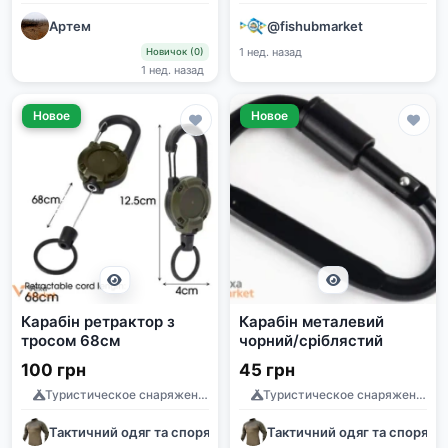
Артем
@fishubmarket
1 нед. назад
Новичок (0)
1 нед. назад
Новое
Новое
Карабін ретрактор з
Карабін металевий
тросом 68см
чорний/сріблястий
100 грн
45 грн
Туристическое снаряжение
Туристическое снаряжение
Тактичний одяг та спорядження
Тактичний одяг та споряд