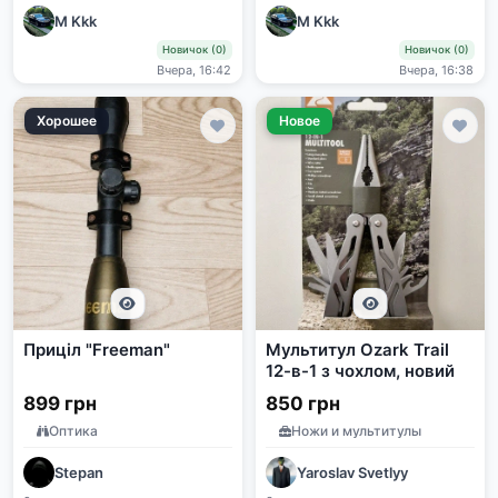
M Kkk
M Kkk
Новичок (0)
Новичок (0)
Вчера, 16:42
Вчера, 16:38
Хорошее
Новое
Приціл "Freeman"
Мультитул Ozark Trail
12-в-1 з чохлом, новий
899 грн
850 грн
Оптика
Ножи и мультитулы
Stepan
Yaroslav Svetlyy