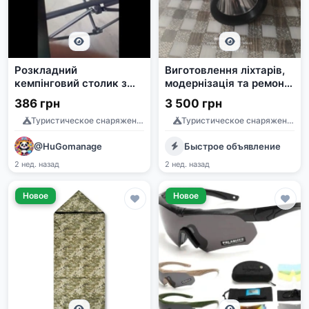
Розкладний
Виготовлення ліхтарів,
кемпінговий столик з
модернізація та ремонт
чохлом 95х52х50см
18 місяців гарантіі
386 грн
3 500 грн
Туристическое снаряжение
Туристическое снаряжение
@HuGomanage
Быстрое объявление
2 нед. назад
2 нед. назад
Новое
Новое