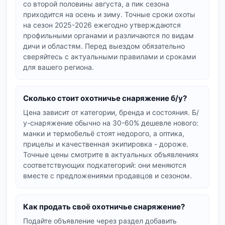
со второй половины августа, а пик сезона
законодательством, поэтому уточняйте у
приходится на осень и зиму. Точные сроки охоты
продавца документы и характеристики клинка.
на сезон 2025-2026 ежегодно утверждаются
профильными органами и различаются по видам
Одежда и экипировка для охоты
дичи и областям. Перед выездом обязательно
сверяйтесь с актуальными правилами и сроками
Маскировочный костюм, мембранная куртка,
для вашего региона.
термобельё и обувь - то, на чём не стоит
экономить, но что выгодно брать б/у. В разделе
одежда для охоты
представлены одежда для
Сколько стоит охотничье снаряжение б/у?
охоты бу, термобельё и охотничий костюм бу
Цена зависит от категории, бренда и состояния. Б/
под разный сезон. Проверяйте размер,
у-снаряжение обычно на 30-60% дешевле нового:
целостность мембраны и молний.
манки и термобельё стоят недорого, а оптика,
прицелы и качественная экипировка - дороже.
Манки, чучела, ловушки
Точные цены смотрите в актуальных объявлениях
соответствующих подкатегорий: они меняются
Манки, чучела и приманки - расходное
вместе с предложениями продавцов и сезоном.
снаряжение, которое часто продают почти
новым. В разделе
манки и приманки
ищите
манки бу и чучела бу на утку, гуся и другую
Как продать своё охотничье снаряжение?
дичь, а в категории
ловушки и капканы
-
Подайте объявление через раздел добавить