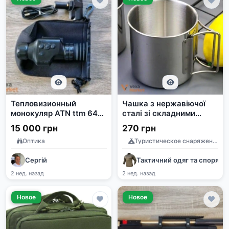
Тепловизионный
Чашка з нержавіючої
монокуляр ATN ttm 640
сталі зі складними
19 мм 640x480 1-4x
ручками, об'єм 250-700
15 000 грн
270 грн
мл
Оптика
Туристическое снаряжение
Сергій
Тактичний одяг та споряд
2 нед. назад
2 нед. назад
Новое
Новое