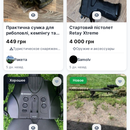
Практична сумка для
Стартовий пістолет
риболовлі, кемпінгу та
Retay Xtreme
подорожей
449 грн
4 000 грн
Туристическое снаряжение
Оружие и аксессуары
Ракета
Samolv
5 дн. назад
5 дн. назад
Хорошее
Новое