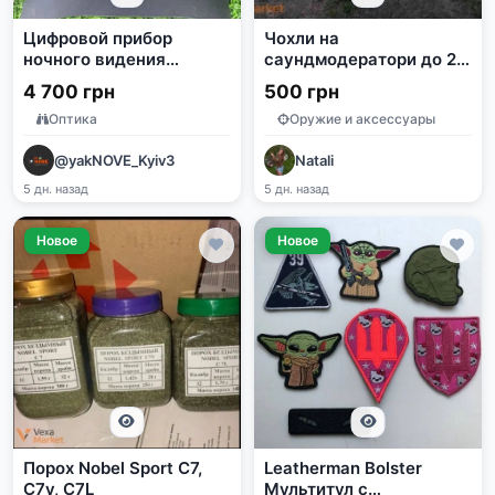
Цифровой прибор
Чохли на
ночного видения
саундмодератори до 21
Bresser 3X (18-77490)
см
4 700 грн
500 грн
Оптика
Оружие и аксессуары
@yakNOVE_Kyiv3
Natali
5 дн. назад
5 дн. назад
Новое
Новое
Порох Nobel Sport C7,
Leatherman Bolster
C7v, C7L
Мультитул с