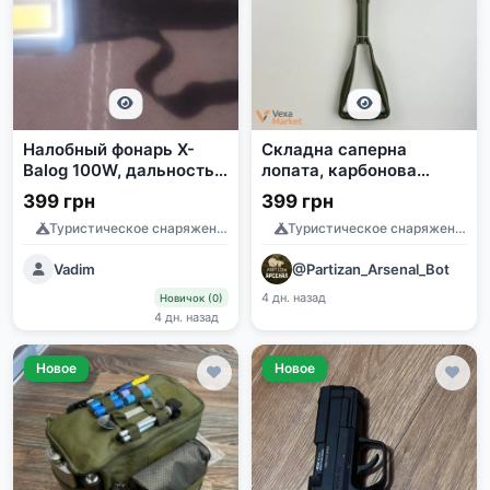
Налобный фонарь X-
Складна саперна
Balog 100W, дальность
лопата, карбонова
50м, на батарейках, для
сталь, 58 см
399 грн
399 грн
узких мест
Туристическое снаряжение
Туристическое снаряжение
Vadim
@Partizan_Arsenal_Bot
4 дн. назад
Новичок (0)
4 дн. назад
Новое
Новое