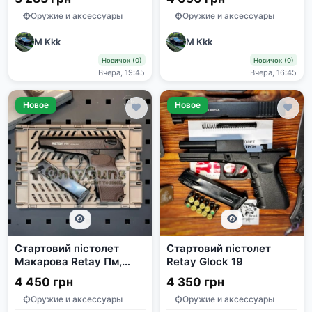
патрон 9мм
Оружие и аксессуары
Оружие и аксессуары
M Kkk
M Kkk
Новичок (0)
Новичок (0)
Вчера, 19:45
Вчера, 16:45
Новое
Новое
Стартовий пістолет
Cтартовий пістолет
Макарова Retay Пм,
Retay Glock 19
пістолет під холостий
4 450 грн
4 350 грн
патрон
Оружие и аксессуары
Оружие и аксессуары