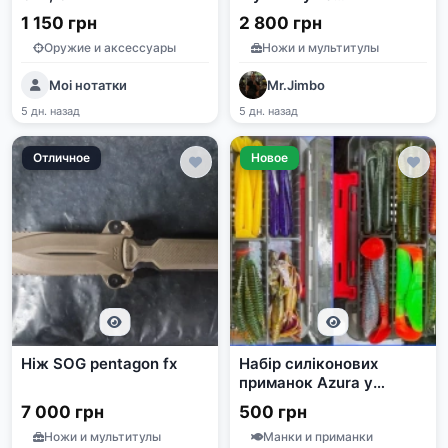
нейлоновым чехлом
1 150 грн
2 800 грн
Оружие и аксессуары
Ножи и мультитулы
Моі нотатки
Mr.Jimbo
5 дн. назад
5 дн. назад
Отличное
Новое
Ніж SOG pentagon fx
Набір силіконових
приманок Azura у
двосторонній коробці
7 000 грн
500 грн
Ножи и мультитулы
Манки и приманки