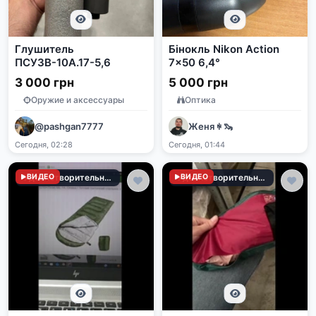
Глушитель
Бінокль Nikon Action
ПСУЗВ-10А.17-5,6
7x50 6,4°
3 000 грн
5 000 грн
Оружие и аксессуары
Оптика
@pashgan7777
Женя ꑭ 🦦
Сегодня, 02:28
Сегодня, 01:44
ВИДЕО
Удовлетворительное
ВИДЕО
Удовлетворительное