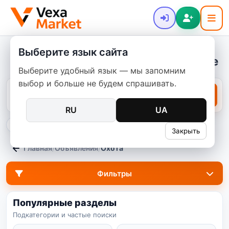
Выберите язык сайта
Охотничья барахолка б/у в Украине
Выберите удобный язык — мы запомним
выбор и больше не будем спрашивать.
RU
UA
только в этой категории
Закрыть
Главная
/
Объявления
/
Охота
Фильтры
Популярные разделы
Подкатегории и частые поиски