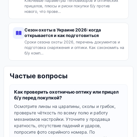
ответственного владельца почти не уступает
Ключевые параметры тепловизоров и оптических
прицелов, плюсы и риски покупки б/у против
новому, а стоит заметно дешевле. На
нового, что прове…
вторичном рынке часто попадаются модели,
которых уже нет в продаже: проверенная
Сезон охоты в Украине 2026: когда
оптика, разношенные ботинки, обкатанные
открывается и как подготовиться
манки. Опытный охотник нередко обновляет
Сроки сезона охоты 2026, перечень документов и
арсенал и продаёт исправные вещи, чтобы они
подготовка снаряжения и оптики. Как сэкономить на
служили дальше. Покупка б/у - разумный
б/у комп…
способ собрать комплект под сезон без
переплаты за бренд и новую упаковку, особенно
Частые вопросы
если вы только начинаете.
Что можно купить на
Как проверить охотничью оптику или прицел
б/у перед покупкой?
охотничьей барахолке
Осмотрите линзы на царапины, сколы и грибок,
В каталоге собрано всё для подготовки к
проверьте чёткость по всему полю и работу
выезду - от оптики до термобелья. Снаряжение
механизмов настройки. Уточните у продавца
кратность, отсутствие падений и ударов,
разбито по подкатегориям, чтобы вы быстрее
попросите фото серийного номера. По
нашли нужное. Ниже - основные направления