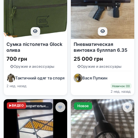
Сумка пістолетна Glock
Пневматическая
олива
винтовка буллпап 6.35
700 грн
25 000 грн
Оружие и аксессуары
Оружие и аксессуары
Тактичний одяг та спорядження
Вася Пупкин
2 нед. назад
Новичок (0)
2 нед. назад
ВИДЕО
Удовлетворительное
Новое