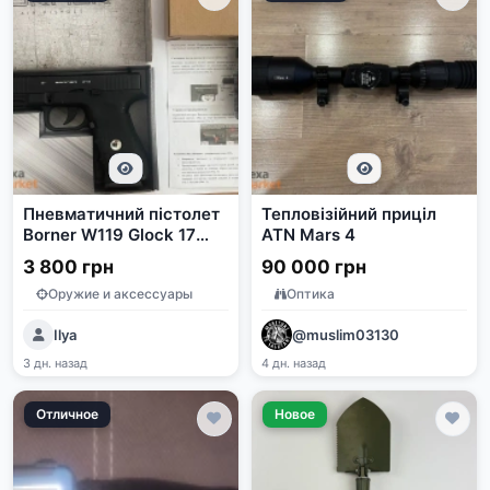
Пневматичний пістолет
Тепловізійний приціл
Borner W119 Glock 17
ATN Mars 4
Blowback
3 800 грн
90 000 грн
Оружие и аксессуары
Оптика
Ilya
@muslim03130
3 дн. назад
4 дн. назад
Отличное
Новое