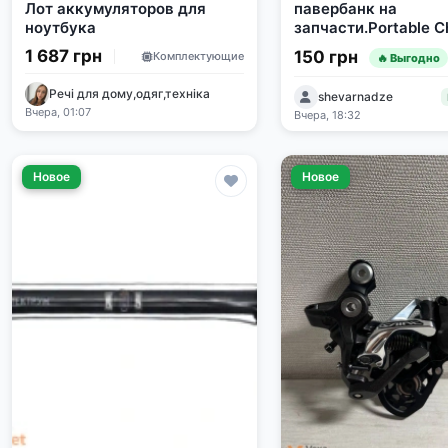
Лот аккумуляторов для
павербанк на
ноутбука
запчасти.Portable C
1 687 грн
150 грн
Комплектующие
🔥 Выгодно
Речі для дому,одяг,техніка
shevarnadze
Вчера, 01:07
Вчера, 18:32
Новое
Новое