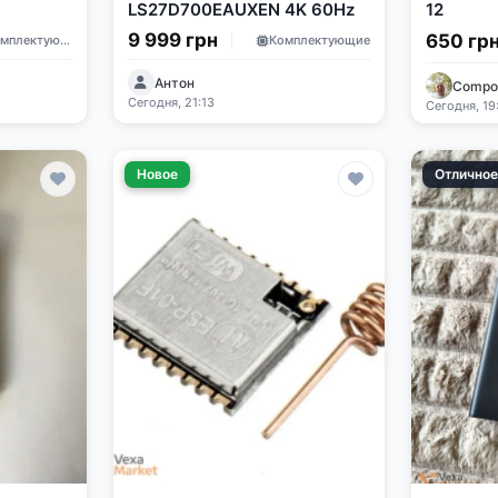
LS27D700EAUXEN 4K 60Hz
12
9 999 грн
650 гр
Комплектующие
Комплектующие
Антон
Compo
Сегодня, 21:13
Сегодня, 19
Новое
Отлично