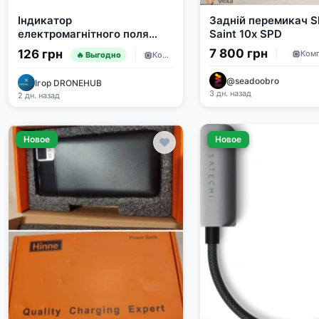
Індикатор
Задній перемикач S
електромагнітного поля
Saint 10x SPD
«Спектрум»
7 800 грн
126 грн
Ком
Комплектующие
🔥 Выгодно
@seadoobro
Ігор DRONEHUB
3 дн. назад
2 дн. назад
Новое
Новое