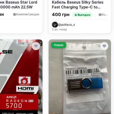
нк Baseus Star Lord
Кабель Baseus Silky Series
 30000 mAh 22.5W
Fast Charging Type-C to
Type-C 100W (1m)
рн
400 грн
Комплектующие
Комплектующие
🔥 Выгодно
@poltava_x
2 дн. назад
Новое