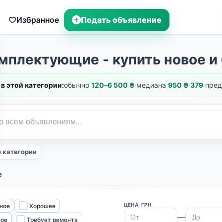
Избранное
Подать объявление
мплектующие - купить новое и 
в этой категории:
обычно
120–6 500 ₴
·
медиана
950 ₴
·
379
пред
й категории
е
ЦЕНА, ГРН
ное
Хорошее
—
ное
Требует ремонта