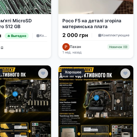
м'яті MicroSD
Poco F5 на деталі згоріла
ro 512 GB
материнська плата
2 000 грн
н
Комплектующие
Комплектующие
🔥 Выгодно
Пахан
Новичок (0)
 🪫
1 нед. назад
Хорошее