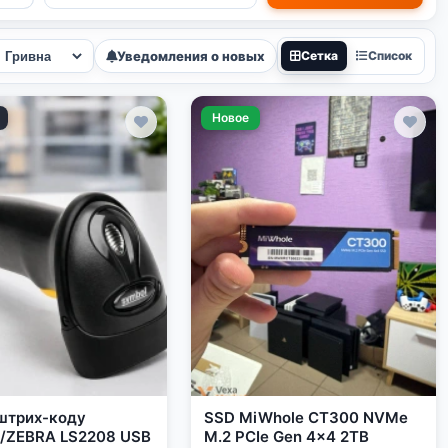
Уведомления о новых
Сетка
Список
Новое
штрих-коду
SSD MiWhole CT300 NVMe
/ZEBRA LS2208 USB
M.2 PCIe Gen 4x4 2TB