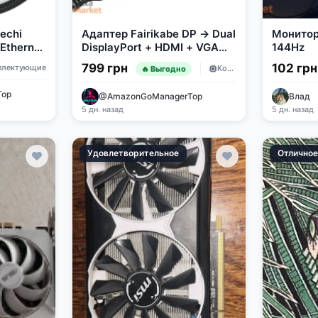
echi
Адаптер Fairikabe DP → Dual
Монитор
 Ethernet
DisplayPort + HDMI + VGA
144Hz
(4-в-1)
799 грн
102 гр
плектующие
Комплектующие
🔥 Выгодно
Top
@AmazonGoManagerTop
Влад
5 дн. назад
5 дн. назад
Удовлетворительное
Отлично