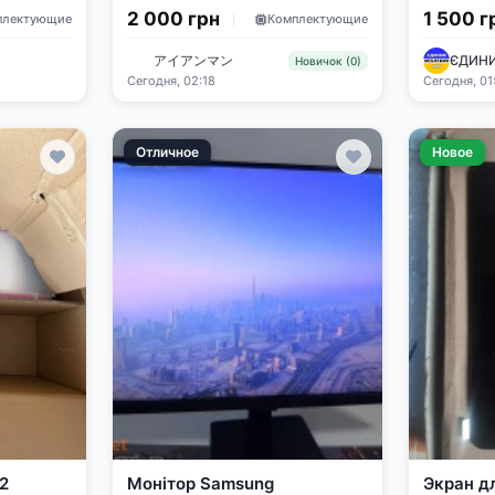
6 МГц
Agnes Tachyon Anime
2 000 грн
1 500 г
плектующие
Комплектующие
アイアンマン
ЄДИНИ
Новичок (0)
Сегодня, 02:18
Сегодня, 01
Отличное
Новое
2
Монітор Samsung
Экран дл