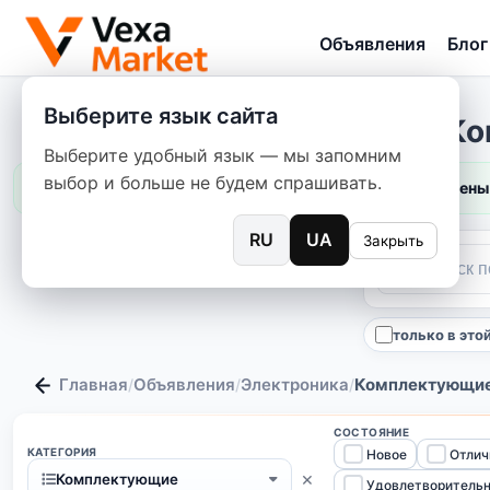
Объявления
Блог
Выберите язык сайта
Ко
Выберите удобный язык — мы запомним
выбор и больше не будем спрашивать.
Цены 
RU
UA
Закрыть
только в это
Главная
Объявления
Электроника
Комплектующи
/
/
/
СОСТОЯНИЕ
КАТЕГОРИЯ
Новое
Отлич
×
Комплектующие
Удовлетворитель