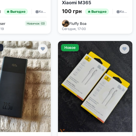
Xiaomi M365
н
100 грн
Комплектующие
Комплектующие
🔥 Выгодно
🔥 Выгодно
ser
Fluffy Boa
Новичок (0)
:19
Сегодня, 17:00
е
Новое