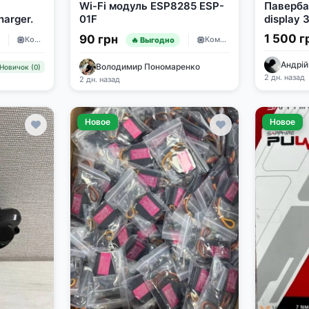
Wi-Fi модуль ESP8285 ESP-
Паверба
harger.
01F
display
1 500 г
90 грн
Комплектующие
Комплектующие
🔥 Выгодно
Андрій
Володимир Пономаренко
Новичок (0)
2 дн. назад
2 дн. назад
Новое
Новое