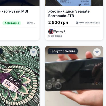
 изогнутый MSI
Жесткий диск Seagate
Barracuda 2TB
2 500 грн
н
Комплектующие
Комплектующие
🔥 Выгодно
Принц Я
5 дн. назад
е
Требует ремонта