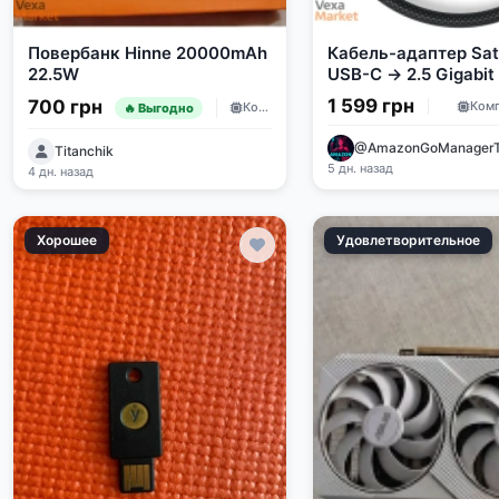
Повербанк Hinne 20000mAh
Кабель-адаптер Sat
22.5W
USB-C → 2.5 Gigabit
(ST-AE25M)
1 599 грн
700 грн
Ком
Комплектующие
🔥 Выгодно
@AmazonGoManager
Titanchik
5 дн. назад
4 дн. назад
Хорошее
Удовлетворительное