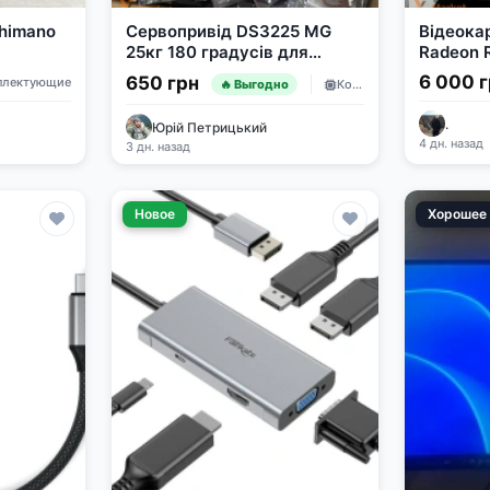
himano
Сервопривід DS3225 MG
Відеока
25кг 180 градусів для
Radeon 
Arduino ARM PIC
GDDR6
6 000 
650 грн
плектующие
Комплектующие
🔥 Выгодно
.
Юрій Петрицький
4 дн. назад
3 дн. назад
Новое
Хорошее