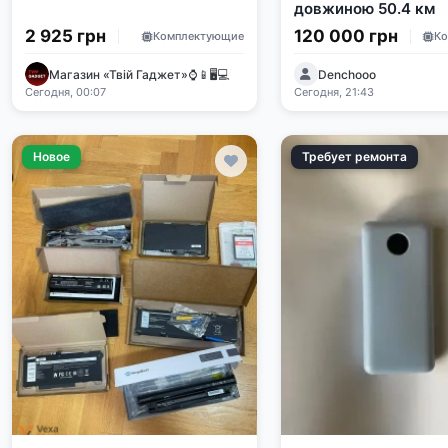
довжиною 50.4 км
2 925 грн
120 000 грн
Комплектующие
Магазин «Твій Гаджет»⌚️📱🖥️💻
Denchooo
Сегодня, 00:07
Сегодня, 21:43
Новое
Требует ремонта