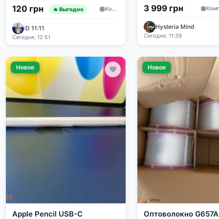
ноутбука
(2x8 ГБ) DDR4 266
3 999 грн
120 грн
Ком
Комплектующие
🔥 Выгодно
Hysteria Mind
:D 11:11
Сегодня, 11:39
Сегодня, 12:51
Новое
Новое
Apple Pencil USB-C
Оптоволокно G657A