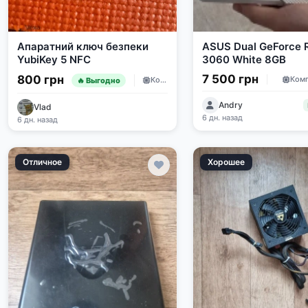
Апаратний ключ безпеки
ASUS Dual GeForce 
YubiKey 5 NFC
3060 White 8GB
7 500 грн
800 грн
Ком
Комплектующие
🔥 Выгодно
Andry
Vlad
6 дн. назад
6 дн. назад
Отличное
Хорошее