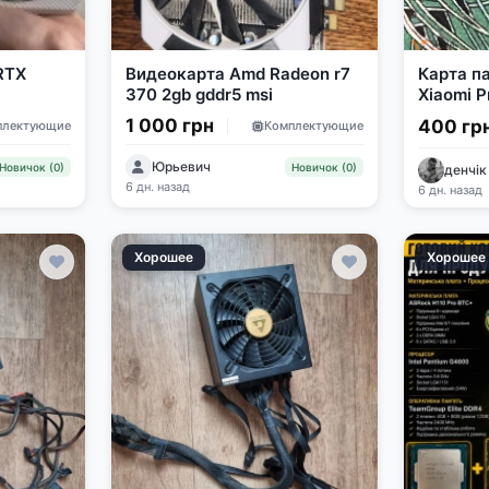
RTX
Видеокарта Amd Radeon r7
Карта па
370 2gb gddr5 msi
Xiaomi P
1 000 грн
400 гр
плектующие
Комплектующие
Юрьевич
Новичок (0)
Новичок (0)
денчік
6 дн. назад
6 дн. назад
Хорошее
Хорошее