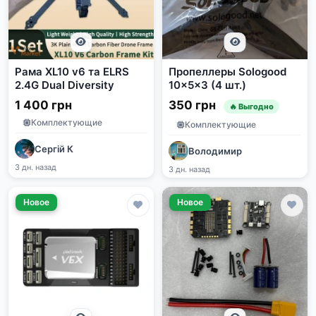
Рама XL10 v6 та ELRS
Пропеллеры Sologood
2.4G Dual Diversity
10x5x3 (4 шт.)
1 400 грн
350 грн
🔥 Выгодно
Комплектующие
Комплектующие
Сергій К
Володимир
3 дн. назад
3 дн. назад
Новое
Новое