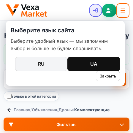
Выберите язык сайта
Комплектующие - купить новое и б/у
Выберите удобный язык — мы запомним
выбор и больше не будем спрашивать.
Цены в этой категории:
обычно
250–5 000 ₴
медиана
1 400 ₴
391
предложений
RU
UA
Закрыть
только в этой категории
Главная
/
Объявления
/
Дроны
/
Комплектующие
Фильтры