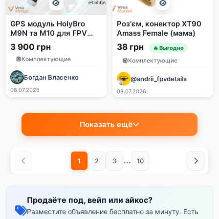
GPS модуль HolyBro
Роз'єм, конектор XT90
M9N та M10 для FPV
Amass Female (мама)
дронів
3 900 грн
38 грн
🔥 Выгодно
Комплектующие
Комплектующие
Богдан Власенко
@andrii_fpvdetails
08.07.2026
08.07.2026
Показать ещё
...
1
2
3
10
Продаёте под, вейп или айкос?
Разместите объявление бесплатно за минуту. Есть