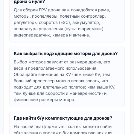
Основные компоненты для
дрона с нуля?
Для сборки FPV дрона вам понадобятся рама,
дронов
моторы, пропеллеры, полетный контроллер,
При сборке или ремонте дрона особое
регуляторы оборотов (ESC), аккумулятор,
аппаратура управления (пульт и приемник),
внимание уделяется ключевым узлам. К ним
видеопередатчик, камера и антенна.
относятся:
Двигатели:
Бесколлекторные моторы
Как выбрать подходящие моторы для дрона?
являются сердцем любого дрона,
Выбор моторов зависит от размера дрона, его
обеспечивая тягу и маневренность. Важны
веса и предполагаемого использования.
такие параметры, как KV (обороты на
Обращайте внимание на KV (чем ниже KV, тем
вольт) и размер.
больший пропеллер можно использовать, что
Пропеллеры:
От их размера, шага и
подходит для длительных полетов; чем выше KV,
тем лучше для скорости и маневренности) и
материала зависит эффективность полета
физические размеры мотора.
и уровень шума.
Полетные контроллеры:
Мозг дрона,
Где найти б/у комплектующие для дронов?
отвечающий за стабилизацию, навигацию
и обработку сигналов с пульта управления.
На нашей платформе vm.in.ua вы можете найти
объявления о продаже б/у комплектующих для