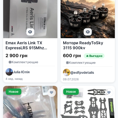
Emax Aeris Link TX
Мотори ReadyToSky
ExpressLRS 915Mhz
3115 900kv
2000mW
2 900 грн
600 грн
🔥 Выгодно
Комплектующие
Комплектующие
Julia Юлія
@edfpvdetails
4 нед. назад
09.07.2026
Новое
Новое