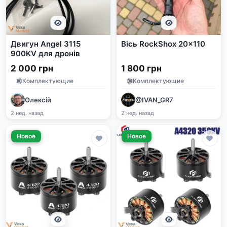
Двигун Angel 3115
Вісь RockShox 20x110
900KV для дронів
2 000 грн
1 800 грн
Комплектующие
Комплектующие
Олексій
@IVAN_GR7
2 нед. назад
2 нед. назад
Новое
Новое