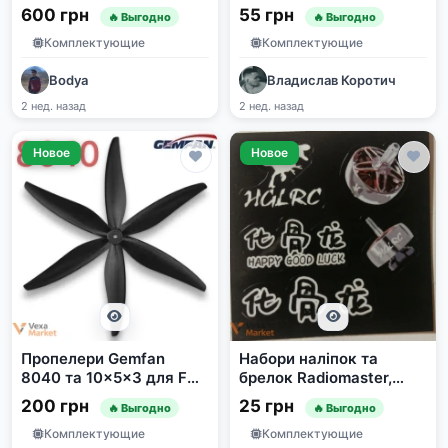
Mavic 4 Pro, Standard
інвертори, РЕБ)
600 грн
55 грн
🔥 Выгодно
🔥 Выгодно
version 1157F вузькі,
1154F широкі
Комплектующие
Комплектующие
Bodya
Владислав Коротич
2 нед. назад
2 нед. назад
Новое
Новое
Пропелери Gemfan
Набори наліпок та
8040 та 10x5x3 для FPV
брелок Radiomaster,
дронів
Happymodel, HGLRC
200 грн
25 грн
🔥 Выгодно
🔥 Выгодно
Комплектующие
Комплектующие