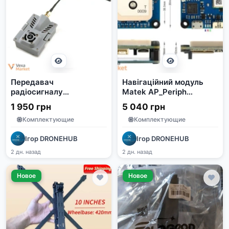
Передавач
Навігаційний модуль
радіосигналу
Matek AP_Periph
Happymodel ExpressLRS
DroneCAN GNSS M9N-
1 950 грн
5 040 грн
ES900TX V3 915MHz 1W
G4-3100
Комплектующие
Комплектующие
Ігор DRONEHUB
Ігор DRONEHUB
2 дн. назад
2 дн. назад
Новое
Новое