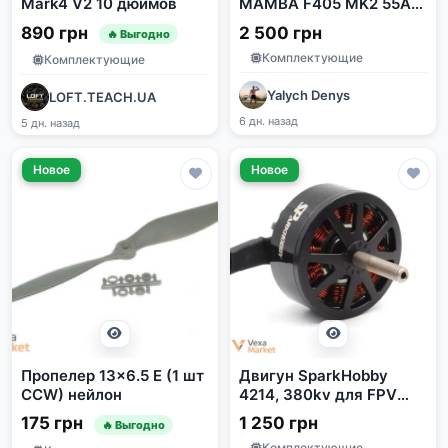
Mark4 V2 10 дюймов
MAMBA F405 MK2 55A
3-6S ESC & FC
890 грн
2 500 грн
🔥 Выгодно
Комплектующие
Комплектующие
Yalych Denys
LOFT.TEACH.UA
6 дн. назад
5 дн. назад
Новое
Новое
Пропелер 13x6.5 E (1 шт
Двигун SparkHobby
CCW) нейлон
4214, 380kv для FPV
дронів 13 дюймів
175 грн
1 250 грн
🔥 Выгодно
Комплектующие