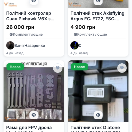
Політний контролер
Політний стек Axisflying
Cuav Pixhawk V6X з
Argus FC: F722, ESC:
модулем живлення
80A 8S, BLheli 32bit
26 000 грн
4 900 грн
Комплектующие
Комплектующие
Ваня Назаренко
С
4 дн. назад
4 дн. назад
Новое
Новое
Рама для FPV дрона
Політний стек Diatone