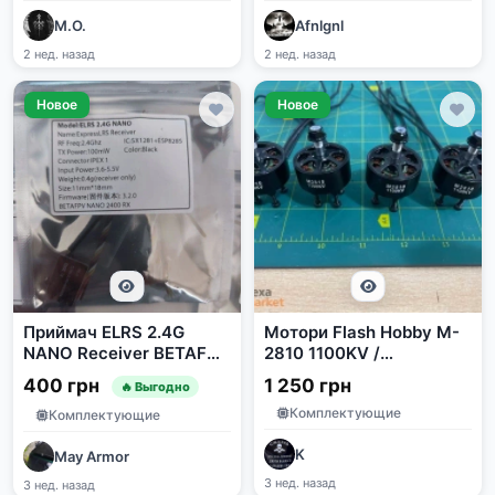
М.О.
Afnlgnl
2 нед. назад
2 нед. назад
Новое
Новое
Приймач ELRS 2.4G
Мотори Flash Hobby M-
NANO Receiver BETAFPV
2810 1100KV /
Nano 2400RX 3.2.0
Hobbywing 2810 1100KV
400 грн
1 250 грн
🔥 Выгодно
для FPV
Комплектующие
Комплектующие
K
May Armor
3 нед. назад
3 нед. назад