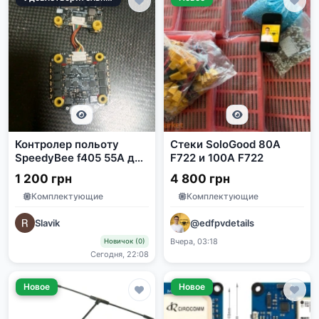
Контролер польоту
Стеки SoloGood 80A
SpeedyBee f405 55A для
F722 и 100A F722
дрона
1 200 грн
4 800 грн
Комплектующие
Комплектующие
Slavik
@edfpvdetails
Вчера, 03:18
Новичок (0)
Сегодня, 22:08
Новое
Новое