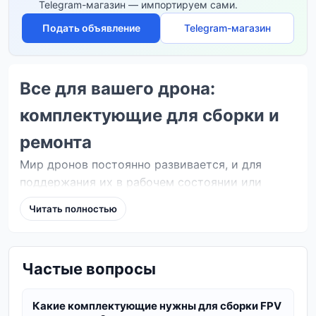
Telegram-магазин — импортируем сами.
Подать объявление
Telegram-магазин
Все для вашего дрона:
комплектующие для сборки и
ремонта
Мир дронов постоянно развивается, и для
поддержания их в рабочем состоянии или
создания новых моделей необходимы
Читать полностью
качественные комплектующие. На vm.in.ua вы
найдете широкий ассортимент деталей для
различных типов дронов, от любительских
Частые вопросы
квадрокоптеров до профессиональных FPV-
систем.
Какие комплектующие нужны для сборки FPV