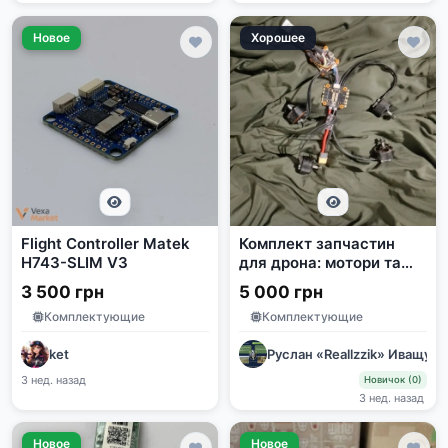
Новое
Хорошее
Flight Controller Matek
Комплект запчастин
H743-SLIM V3
для дрона: мотори та
плати
3 500 грн
5 000 грн
Комплектующие
Комплектующие
ket
Руслан «Reallzzik» Иващук
3 нед. назад
Новичок (0)
3 нед. назад
Новое
Новое