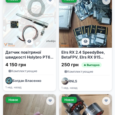
Датчик повітряної
Elrs RX 2.4 SpeedyBee,
швидкості Holybro PT60
BetaFPV, Elrs RX 915
з сенсором MS5525DSO
Bayck
4 150 грн
250 грн
🔥 Выгодно
Комплектующие
Комплектующие
Богдан Власенко
RNLS
1 нед. назад
1 нед. назад
Новое
Новое