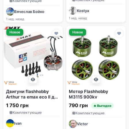
Комплектующие
Kostya
Вячеслав Бойко
1 нед. назад
1 нед. назад
Новое
Новое
Двигуни flashhobby
Мотор Flashhobby
Arthur та emax eco ll для
M3115 900kv
FPV дронів
1 750 грн
790 грн
🔥 Выгодно
Комплектующие
Комплектующие
Ivan
Victor