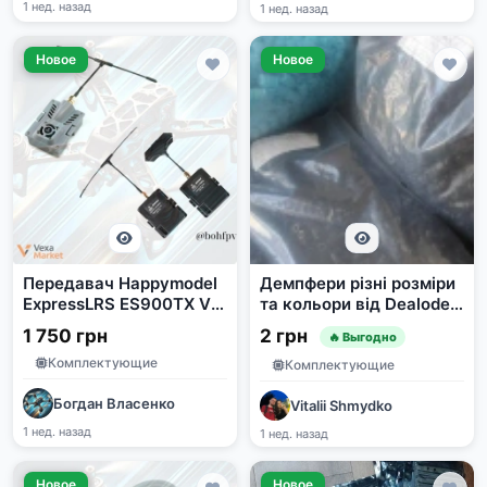
1 нед. назад
1 нед. назад
Новое
Новое
Передавач Happymodel
Демпфери різні розміри
ExpressLRS ES900TX V2
та кольори від Dealode
915MHz 1W та EMAX
Store
1 750 грн
2 грн
🔥 Выгодно
Aeris Link TX
Комплектующие
Комплектующие
Богдан Власенко
Vitalii Shmydko
1 нед. назад
1 нед. назад
Новое
Новое