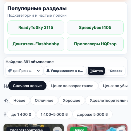
Популярные разделы
Подкатегории и частые поиски
ReadyToSky 3115
Speedybee f405
Двигатель Flashhobby
Пропеллеры HQProp
Найдено 391 объявление
Уведомления о новых
Сетка
Список
Сначала новые
Цена: по возрастанию
Цена: по убыв
Новое
Отличное
Хорошее
Удовлетворительно
до 1 400 ₴
1 400–5 000 ₴
дороже 5 000 ₴
Удовлетворительное
Новое