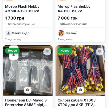
Мотор Flash Hobby
Мотор Flashhobby
Arthur 4320 350kv
A4320 350kv
1 700 грн
7 000 грн
Комплектующие
Комплектующие
Олександр
Слава🍒
2 нед. назад
2 нед. назад
Новое
Новое
Пропелери DJI Mavic 3
Силові кабелі XT60 /
Enterprise 8658F сірі,
XT90 для АКБ (FPV,