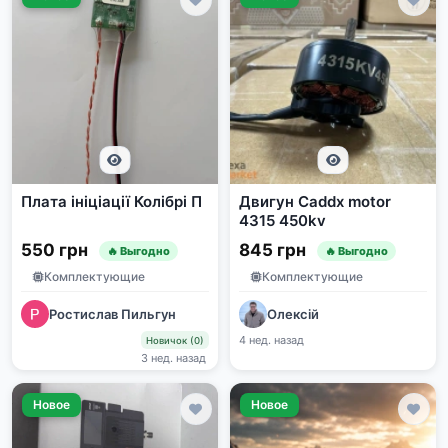
Плата ініціації Колібрі П
Двигун Caddx motor
4315 450kv
550 грн
845 грн
🔥 Выгодно
🔥 Выгодно
Комплектующие
Комплектующие
Ростислав Пильгун
Олексій
4 нед. назад
Новичок (0)
3 нед. назад
Новое
Новое