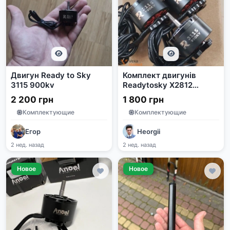
Двигун Ready to Sky
Комплект двигунів
3115 900kv
Readytosky X2812
900kv та X3115 900kv
2 200 грн
1 800 грн
Комплектующие
Комплектующие
Егор
Heorgii
2 нед. назад
2 нед. назад
Новое
Новое