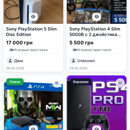
Sony PlayStation 5 Slim
Sony PlayStation 4 Slim
Disc Edition
500GB с 2 джойстиками
и играми
17 000 грн
5 500 грн
Игровые приставки
Игровые приставки
Діма
Unknown
26.05.2026
24.05.2026
Новое
Хорошее