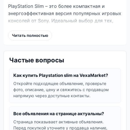
PlayStation Slim – это более компактная и
энергоэффективная версия популярных игровых
консолей от Sony. Идеальный выбор для тех,
кто ценит стиль, производительность и
экономию пространства.
Читать полностью
Преимущества PlayStation Slim:
Компактный дизайн:
Легко впишется в
Частые вопросы
любой интерьер и займет меньше места.
Энергоэффективность:
Потребляет
Как купить Playstation slim на VexaMarket?
меньше электроэнергии по сравнению с
Откройте подходящее объявление, проверьте
оригинальными моделями.
фото, описание, цену и свяжитесь с продавцом
Тихая работа:
Улучшенная система
напрямую через доступные контакты.
охлаждения обеспечивает более тихую
работу консоли.
Все объявления на странице актуальны?
Высокая производительность:
Страница показывает активные объявления.
Наслаждайтесь любимыми играми с
Перед покупкой уточните у продавца наличие,