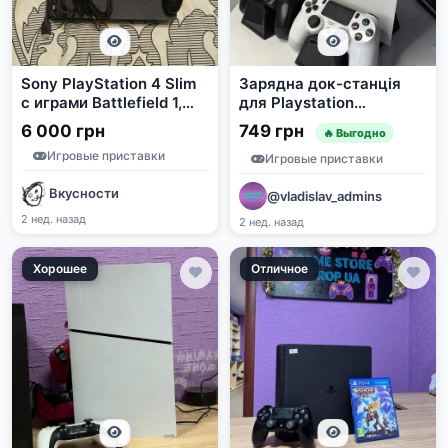
Sony PlayStation 4 Slim
Зарядна док-станція
с играми Battlefield 1,
для Playstation
Stalker, Minecraft
4/SLIM/FAT з 2
6 000 грн
749 грн
🔥 Выгодно
вентиляторами та
Игровые приставки
зарядкою для 2
Игровые приставки
геймпадів
Вкусности
@vladislav_admins
2 нед. назад
2 нед. назад
Хорошее
Отличное