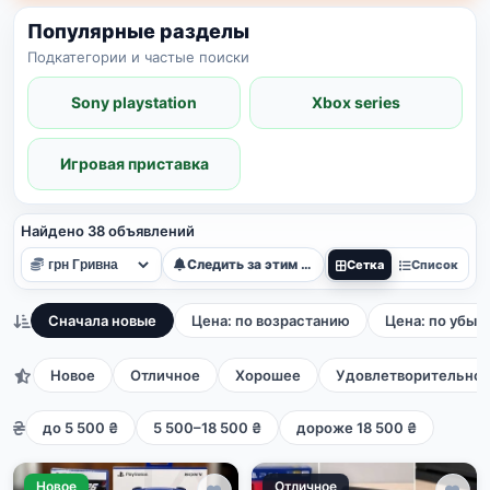
Популярные разделы
Подкатегории и частые поиски
Sony playstation
Xbox series
Игровая приставка
Найдено 38 объявлений
Следить за этим поиском
Сетка
Список
Сначала новые
Цена: по возрастанию
Цена: по убыв
Новое
Отличное
Хорошее
Удовлетворительно
до 5 500 ₴
5 500–18 500 ₴
дороже 18 500 ₴
Новое
Отличное