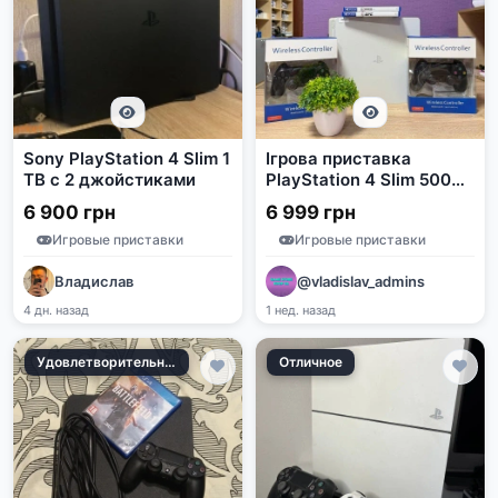
Sony PlayStation 4 Slim 1
Ігрова приставка
TB с 2 джойстиками
PlayStation 4 Slim 500
GB
6 900 грн
6 999 грн
Игровые приставки
Игровые приставки
Владислав
@vladislav_admins
4 дн. назад
1 нед. назад
Удовлетворительное
Отличное