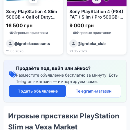
Sony PlayStation 4 Slim
Sony PlayStation 4 (PS4)
500GB + Call of Duty:
FAT / Slim / Pro 500GB-
Modern Warfare II Bundle
1TB Б/У + Игры
16 500 грн
9 000 грн
Игровые приставки
Игровые приставки
@igrotekaaccounts
@igroteka_club
21.05.2026
21.05.2026
Продаёте под, вейп или айкос?
Разместите объявление бесплатно за минуту. Есть
Telegram-магазин — импортируем сами.
Подать объявление
Telegram-магазин
Игровые приставки PlayStation
Slim на Vexa Market