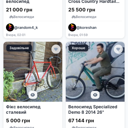
велосипед
Cross Country Hardtail
MTB
21 000 грн
25 500 грн
Велосипеди
Велосипеди
@random4_k
@koreshan
Вчора, 02:01
Вчора, 01:59
Задовільне
Хороше
Фікс велосипед
Велосипед Specialized
сталевий
Demo 8 2014 26"
5 000 грн
67 144 грн
Велосипеди
Велосипеди