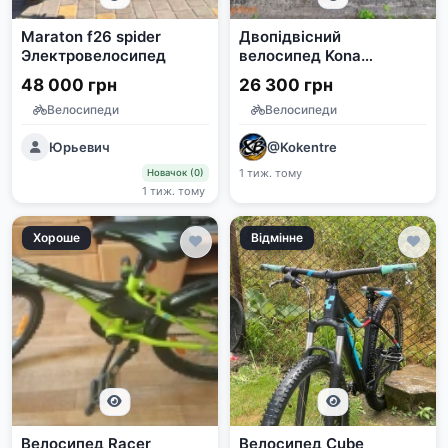
Maraton f26 spider
Двопідвісний
Электровелосипед
велосипед Kona
Entourage 26 2012
48 000 грн
26 300 грн
Велосипеди
Велосипеди
Юрьевич
@Kokentre
1 тиж. тому
Новачок (0)
1 тиж. тому
Хороше
Відмінне
Велосипед Racer
Велосипед Cube