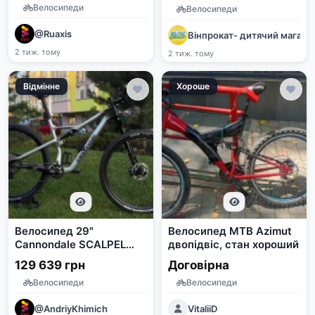
Велосипеди
Велосипеди
@Ruaxis
Вінпрокат- дитячий магази
2 тиж. тому
2 тиж. тому
Відмінне
Хороше
Велосипед 29"
Велосипед MTB Azimut
Cannondale SCALPEL
двопідвіс, стан хороший
Carbon, Розмір L
129 639 грн
Договірна
Велосипеди
Велосипеди
@AndriyKhimich
VitaliiD