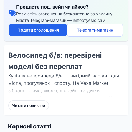
Продаєте под, вейп чи айкос?
Розмістіть оголошення безкоштовно за хвилину.
Маєте Telegram-магазин — імпортуємо самі.
Подати оголошення
Telegram-магазин
Велосипед б/в: перевірені
моделі без переплат
Купівля велосипеда б/в — вигідний варіант для
міста, прогулянок і спорту. На Vexa Market
зібрані гірські, міські, шосейні та дитячі
велосипеди від приватних продавців по всій
Україні.
Читати повністю
Що перевірити перед купівлею:
Рама:
відсутність тріщин і слідів ремонту.
Корисні статті