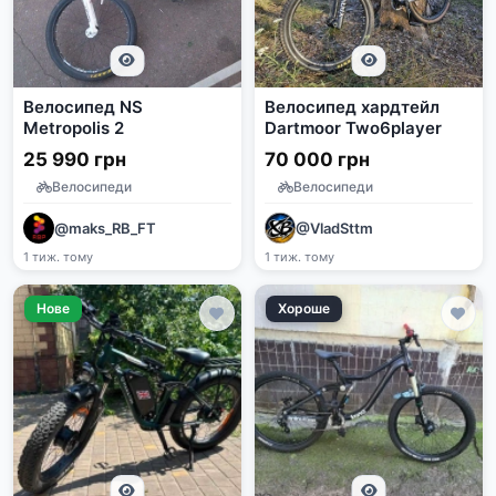
Велосипед NS
Велосипед хардтейл
Metropolis 2
Dartmoor Two6player
25 990 грн
70 000 грн
Велосипеди
Велосипеди
@maks_RB_FT
@VladSttm
1 тиж. тому
1 тиж. тому
Нове
Хороше