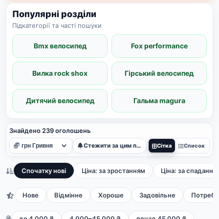
Популярні розділи
Підкатегорії та часті пошуки
Bmx велосипед
Fox performance
Вилка rock shox
Гірський велосипед
Дитячий велосипед
Гальма magura
Знайдено 239 оголошень
Стежити за цим пошуком
Сітка
Список
Спочатку нові
Ціна: за зростанням
Ціна: за спадання
Нове
Відмінне
Хороше
Задовільне
Потребу
до 4 000 ₴
4 000–45 000 ₴
понад 45 000 ₴