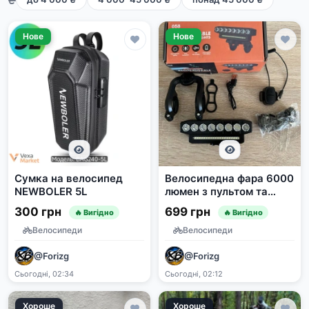
Нове
Нове
Сумка на велосипед
Велосипедна фара 6000
NEWBOLER 5L
люмен з пультом та
сигналом
300 грн
699 грн
🔥 Вигідно
🔥 Вигідно
Велосипеди
Велосипеди
@Forizg
@Forizg
Сьогодні, 02:34
Сьогодні, 02:12
Хороше
Хороше