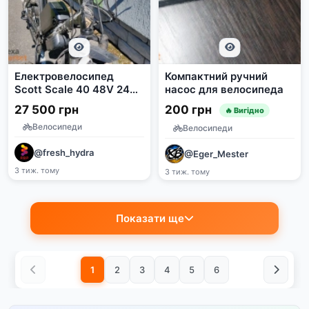
Електровелосипед
Компактний ручний
Scott Scale 40 48V 24Ah
насос для велосипеда
500W
27 500 грн
200 грн
🔥 Вигідно
Велосипеди
Велосипеди
@fresh_hydra
@Eger_Mester
3 тиж. тому
3 тиж. тому
Показати ще
1
2
3
4
5
6