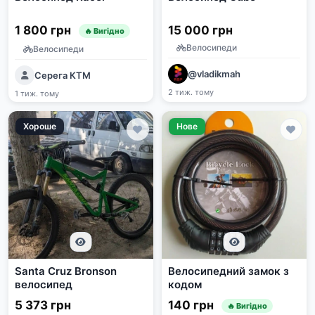
1 800 грн
15 000 грн
🔥 Вигідно
Велосипеди
Велосипеди
@vladikmah
Серега КТМ
2 тиж. тому
1 тиж. тому
Хороше
Нове
Santa Cruz Bronson
Велосипедний замок з
велосипед
кодом
5 373 грн
140 грн
🔥 Вигідно