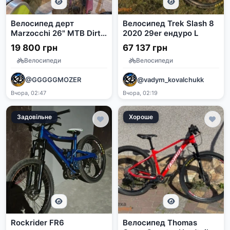
Велосипед дерт
Велосипед Trek Slash 8
Marzocchi 26" MTB Dirt
2020 29er ендуро L
Jumper
19 800 грн
67 137 грн
Велосипеди
Велосипеди
@GGGGGMOZER
@vadym_kovalchukk
Вчора, 02:47
Вчора, 02:19
Задовільне
Хороше
Rockrider FR6
Велосипед Thomas