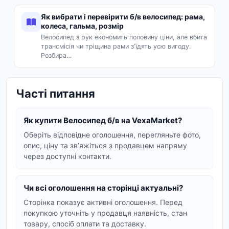
Трансмісія та гальма:
знос ланцюга, касети,
колодок.
Як вибрати і перевірити б/в велосипед: рама,
колеса, гальма, розмір
Колеса:
вісімки, стан покришок і
Велосипед з рук економить половину ціни, але вбита
підшипників.
трансмісія чи тріщина рами зʼїдять усю вигоду.
Розбира…
Підбирайте розмір рами під свій зріст,
домовляйтесь про тест-драйв і доставку по
Україні.
Часті питання
Як купити Велосипед б/в на VexaMarket?
Оберіть відповідне оголошення, перегляньте фото,
опис, ціну та звʼяжіться з продавцем напряму
через доступні контакти.
Чи всі оголошення на сторінці актуальні?
Сторінка показує активні оголошення. Перед
покупкою уточніть у продавця наявність, стан
товару, спосіб оплати та доставку.