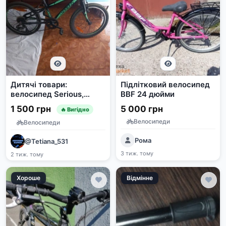
Дитячі товари:
Підлітковий велосипед
велосипед Serious,
BBF 24 дюйми
санки та ролики
1 500 грн
5 000 грн
🔥 Вигідно
Велосипеди
Велосипеди
Рома
@Tetiana_531
3 тиж. тому
2 тиж. тому
Хороше
Відмінне