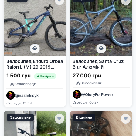
Велосипед Enduro Orbea
Велосипед Santa Cruz
Ralon L (M) 29 2019
Blur Алюміній
Carbon
1 500 грн
27 000 грн
🔥 Вигідно
Велосипеди
Велосипеди
@GloryForPower
@nazarkisyk
Сьогодні, 00:27
Сьогодні, 01:24
Задовільне
Відмінне