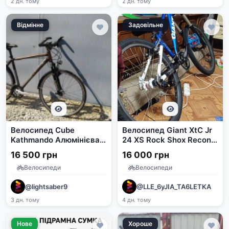
2 дн. тому
2 дн. тому
Відмінне
Задовільне
Велосипед Cube
Велосипед Giant XtC Jr
Kathmando Алюмінієва
24 XS Rock Shox Recon
рама 52 см
Solo Air 351
16 500 грн
16 000 грн
Велосипеди
Велосипеди
@lightsaber9
@LLE_6yJIA_TA6LETKA
3 дн. тому
4 дн. тому
Нове
Хороше