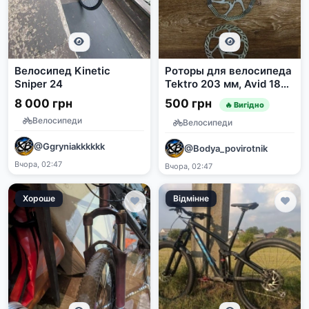
Велосипед Kinetic
Роторы для велосипеда
Sniper 24
Tektro 203 мм, Avid 180
мм, Shimano 160 мм
8 000 грн
500 грн
🔥 Вигідно
Велосипеди
Велосипеди
@Ggryniakkkkkk
@Bodya_povirotnik
Вчора, 02:47
Вчора, 02:47
Хороше
Відмінне