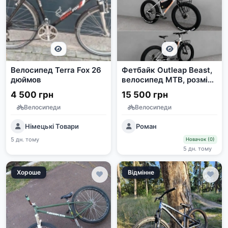
Велосипед Terra Fox 26
Фетбайк Outleap Beast,
дюймов
велосипед MTB, розмір
M, колеса 26x4.0
4 500 грн
15 500 грн
Велосипеди
Велосипеди
Німецькі Товари
Роман
5 дн. тому
Новачок (0)
5 дн. тому
Хороше
Відмінне