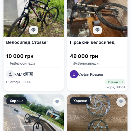
Велосипед Crosser
Гірський велосипед
10 000 грн
49 000 грн
Велосипеди
Велосипеди
FAL1X🇺🇦
Софія Коваль
Сьогодні, 18:44
Новачок (0)
Вчора, 09:29
Хороше
Хороше