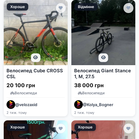
Хороше
Відмінне
Велосипед Cube CROSS
Велосипед Giant Stance
CSL
1, M, 27.5
20 100 грн
38 000 грн
Велосипеди
Велосипеди
@velozaxid
@Kolya_Bogner
2 тиж. тому
2 тиж. тому
Хороше
Хороше