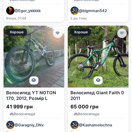
@Egor_ykkkkk
@bigmman542
Вчора, 01:48
2 дн. тому
Хороше
Хороше
Велосипед YT NOTON
Велосипед Giant Faith 0
170, 2012, Розмір L
2011
41 999 грн
65 000 грн
Велосипеди
Велосипеди
@Garagniy_DNx
@Kashamolochna