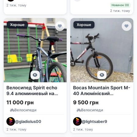
2 тиж. тому
Новачок (0)
2 тиж. тому
Хороше
Хороше
Велосипед Spirit echo
Bocas Mountain Sport M-
9.4 алюминиевый на
40 Алюмінієвий
Shimano Deore
велосипед 26 колеса 30
11 000 грн
9 500 грн
передач
Велосипеди
Велосипеди
@gladiolus00
@lightsaber9
2 тиж. тому
2 тиж. тому