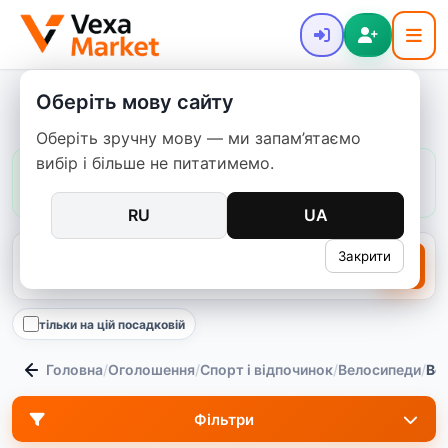
Оберіть мову сайту
Велосипед б/в: купити недорого
Оберіть зручну мову — ми запам’ятаємо
вибір і більше не питатимемо.
Ціни в цій категорії:
зазвичай
400–45 000 ₴
медіана
4 000 ₴
831
пропозицій
RU
UA
Закрити
тільки на цій посадковій
Головна
/
Оголошення
/
Спорт і відпочинок
/
Велосипеди
/
Ве
Фільтри