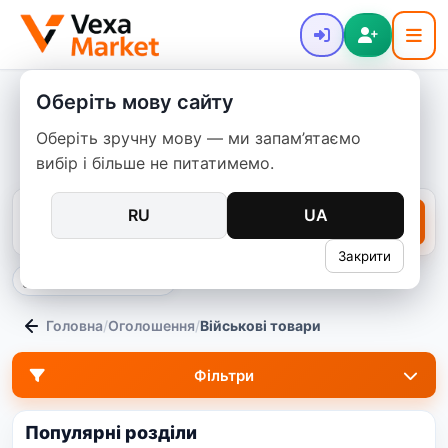
Оберіть мову сайту
Військова барахолка: оголошення
Оберіть зручну мову — ми запам’ятаємо
про військові товари б/в та нові
вибір і більше не питатимемо.
RU
UA
Закрити
тільки в цій категорії
Головна
/
Оголошення
/
Військові товари
Фільтри
Популярні розділи