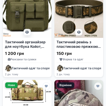
Тактичний органайзер
Тактичний ремінь з
для ноутбука Койот,
пластиковою пряжкою
Олива, Мультикам,
кольору оливи
1 200 грн
150 грн
Чорний
Рюкзаки та сумки
Форма та одяг
Тактичний одяг та спорядження
Тактичний одяг та споряд
2 дн. тому
2 дн. тому
Нове
Відмінне