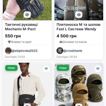
Тактичні рукавиці
Плитоноска М та шолом
Mechanix M-Pact
Fast L Система Wendy
550 грн
4 500 грн
Форма та одяг
Шоломи та каски
@ekipirovka2023
@crushtwnk
Сьогодні, 01:03
Сьогодні, 00:34
Нове
Нове