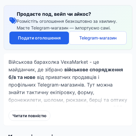
Продаєте под, вейп чи айкос?
Розмістіть оголошення безкоштовно за хвилину.
Маєте Telegram-магазин — імпортуємо самі.
Подати оголошення
Telegram-магазин
Військова барахолка VexaMarket - це
майданчик, де зібрано
військове спорядження
б/в та нове
від приватних продавців і
профільних Telegram-магазинів. Тут можна
знайти тактичну екіпіровку, форму,
бронежилети, шоломи, рюкзаки, берці та оптику
в одному місці - зараз у категорії активно
656
оголошень
.
Читати повністю
Ми робимо акцент на легальній екіпіровці та
тактичному спорядженні: одяг, засоби захисту,