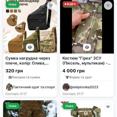
Нове
Нове
ВІДЕО
Сумка нагрудна через
Костюм "Гірка" ЗСУ
плече, колір: Олива,
(Піксель, мультикам) -
койот, чорна, мультикам
Оригінал
320 грн
4 000 грн
Рюкзаки та сумки
Форма та одяг
Тактичний одяг та спорядження
@ekipirovka2023
Сьогодні, 01:17
Сьогодні, 01:17
Нове
Нове