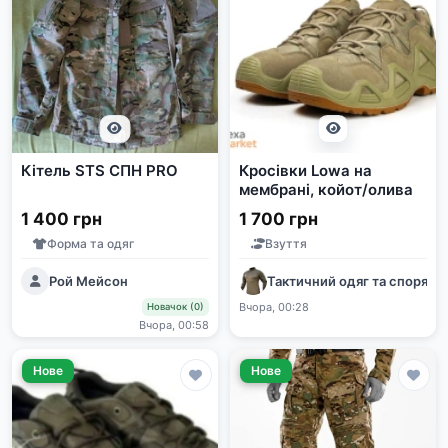
Кітель STS СПН PRO
Кросівки Lowa на
мембрані, койот/олива
1 400 грн
1 700 грн
Форма та одяг
Взуття
Рой Мейсон
Тактичний одяг та споряд
Вчора, 00:28
Новачок (0)
Вчора, 00:58
Нове
Нове