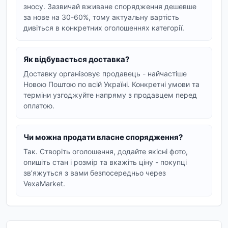
зносу. Зазвичай вживане спорядження дешевше
зберігають свій ресурс.
за нове на 30-60%, тому актуальну вартість
дивіться в конкретних оголошеннях категорії.
Ціна.
Спорядження б/в коштує на 30-60%
дешевше за нове, що важливо для повного
комплекту екіпірування.
Як відбувається доставка?
Доступність.
Окремі моделі форми,
Доставку організовує продавець - найчастіше
рюкзаків чи оптики простіше знайти на
Новою Поштою по всій Україні. Конкретні умови та
терміни узгоджуйте напряму з продавцем перед
вторинному ринку, ніж у магазині.
оплатою.
Перевірена якість.
Вживані речі вже
пройшли реальну експлуатацію, тож слабкі
місця видно одразу.
Чи можна продати власне спорядження?
Так. Створіть оголошення, додайте якісні фото,
Швидкість.
Багато продавців відправляють
опишіть стан і розмір та вкажіть ціну - покупці
Новою Поштою того ж дня.
звʼяжуться з вами безпосередньо через
VexaMarket.
Категорії військового
спорядження на VexaMarket
Категорія поділена на підрозділи - так простіше