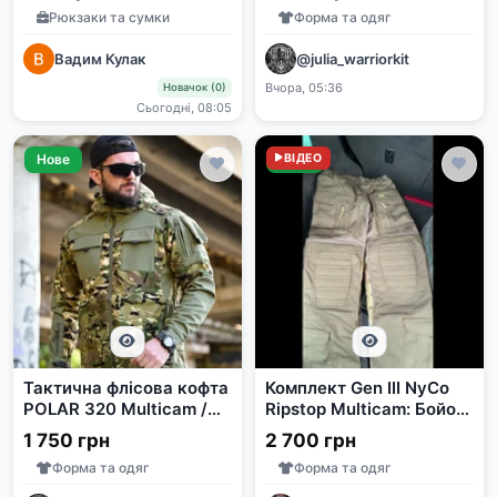
Рюкзаки та сумки
Форма та одяг
Вадим Кулак
@julia_warriorkit
Вчора, 05:36
Новачок (0)
Сьогодні, 08:05
Нове
Нове
ВІДЕО
Тактична флісова кофта
Комплект Gen III NyCo
POLAR 320 Multicam /
Ripstop Multicam: Бойові
Olive
штани, Убакс, Кітель
1 750 грн
2 700 грн
Форма та одяг
Форма та одяг