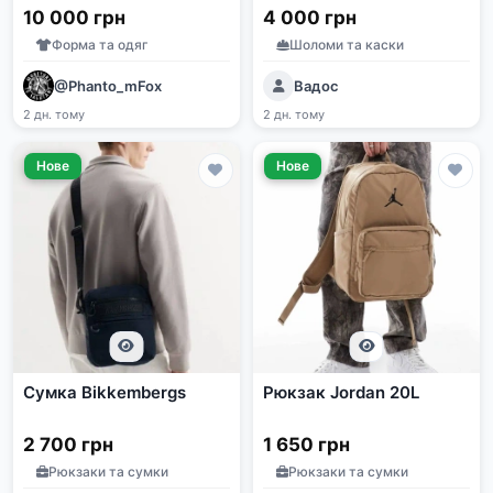
M (куртка, сорочка,
10 000 грн
4 000 грн
штани, кепка)
Форма та одяг
Шоломи та каски
@Phanto_mFox
Вадос
2 дн. тому
2 дн. тому
Нове
Нове
Сумка Bikkembergs
Рюкзак Jordan 20L
2 700 грн
1 650 грн
Рюкзаки та сумки
Рюкзаки та сумки