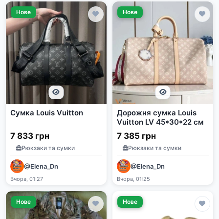
Нове
Нове
Сумка Louis Vuitton
Дорожня сумка Louis
Vuitton LV 45*30*22 см
7 833 грн
7 385 грн
Рюкзаки та сумки
Рюкзаки та сумки
@Elena_Dn
@Elena_Dn
Вчора, 01:27
Вчора, 01:25
Нове
Нове