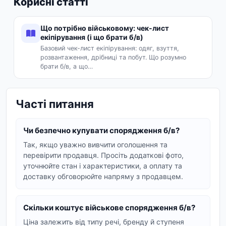
Корисні статті
перенесення вантажу й оптичні прилади.
Вживане спорядження часто залишається в
Що потрібно військовому: чек-лист
робочому стані, але коштує помітно дешевше за
екіпірування (і що брати б/в)
нове, тому попит на сегмент б/в стабільно
Базовий чек-лист екіпірування: одяг, взуття,
розвантаження, дрібниці та побут. Що розумно
високий.
брати б/в, а що…
Усі угоди відбуваються напряму між покупцем і
продавцем. VexaMarket не бере участі в
Часті питання
розрахунках - домовляйтеся про оплату і
доставку напряму з продавцем та обовʼязково
перевіряйте продавця перед переказом коштів.
Чи безпечно купувати спорядження б/в?
Так, якщо уважно вивчити оголошення та
Чому купують військове
перевірити продавця. Просіть додаткові фото,
уточнюйте стан і характеристики, а оплату та
спорядження б/в
доставку обговорюйте напряму з продавцем.
Вживане спорядження - це розумний компроміс
між ціною та якістю. Якісна тактична екіпіровка
Скільки коштує військове спорядження б/в?
розрахована на тривале використання, тому
Ціна залежить від типу речі, бренду й ступеня
навіть після експлуатації багато речей