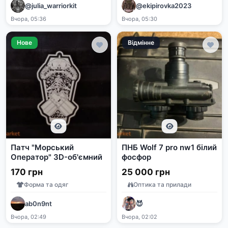
@julia_warriorkit
@ekipirovka2023
Вчора, 05:36
Вчора, 05:30
Нове
Відмінне
Патч "Морський
ПНБ Wolf 7 pro nw1 білий
Оператор" 3D-об'ємний
фосфор
170 грн
25 000 грн
Форма та одяг
Оптика та прилади
ab0n9nt
😈
Вчора, 02:49
Вчора, 02:02