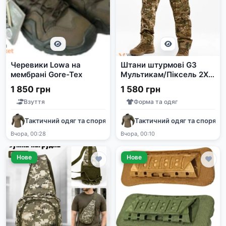
Черевики Lowa на
Штани штурмові G3
мембрані Gore-Tex
Мультикам/Піксель 2XL,
3XL
1 850 грн
1 580 грн
Взуття
Форма та одяг
Тактичний одяг та спорядження
Тактичний одяг та споряд
Вчора, 00:28
Вчора, 00:10
Нове
Нове