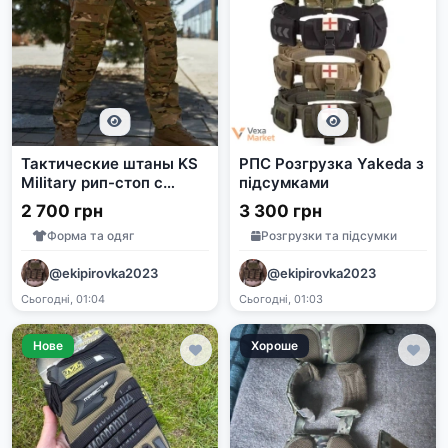
Тактические штаны KS
РПС Розгрузка Yakeda з
Military рип-стоп с
підсумками
наколенниками
2 700 грн
3 300 грн
Форма та одяг
Розгрузки та підсумки
@ekipirovka2023
@ekipirovka2023
Сьогодні, 01:04
Сьогодні, 01:03
Нове
Хороше