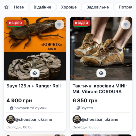
Нове
Відмінне
Хороше
Задовільне
Потребу
Нове
ВІДЕО
Нове
ВІДЕО
Баул 125 л + Ranger Roll
Тактичні кросівки MINI-
MiL Vibram CORDURA
4 900 грн
6 850 грн
Рюкзаки та сумки
Взуття
@shoesbar_ukraine
@shoesbar_ukraine
Сьогодні, 06:00
Сьогодні, 06:00