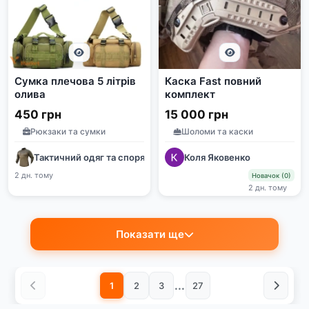
Сумка плечова 5 літрів
Каска Fast повний
олива
комплект
450 грн
15 000 грн
Рюкзаки та сумки
Шоломи та каски
Тактичний одяг та спорядження
Коля Яковенко
2 дн. тому
Новачок (0)
2 дн. тому
Показати ще
...
1
2
3
27