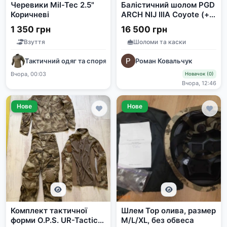
Черевики Mil-Tec 2.5"
Балістичний шолом PGD
Коричневі
ARCH NIJ IIIA Coyote (+
Кавер та Ліхтар у
1 350 грн
16 500 грн
подарунок).
Взуття
Шоломи та каски
Тактичний одяг та спорядження
Роман Ковальчук
Вчора, 00:03
Новачок (0)
Вчора, 12:46
Нове
Нове
Комплект тактичної
Шлем Тор олива, размер
форми O.P.S. UR-Tactical
М/L/XL, без обвеса