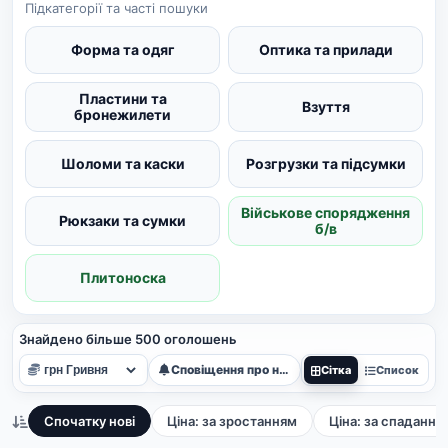
Підкатегорії та часті пошуки
Форма та одяг
Оптика та прилади
Пластини та
Взуття
бронежилети
Шоломи та каски
Розгрузки та підсумки
Військове спорядження
Рюкзаки та сумки
б/в
Плитоноска
Знайдено більше 500 оголошень
Сповіщення про нові
Сітка
Список
Спочатку нові
Ціна: за зростанням
Ціна: за спадання