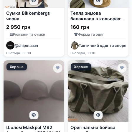
Сумка Bikkembergs
Тепла зимова
чорна
балаклава в кольорах:
білий мультикам,
2 950 грн
160 грн
мультикам, олива, койот
Рюкзаки та сумки
Форма та одяг
@shipmaaan
Тактичний одяг та споряд
Сьогодні, 00:10
Сьогодні, 00:10
Хороше
Хороше
Шолом Maskpol M92
Оригінальна бойова