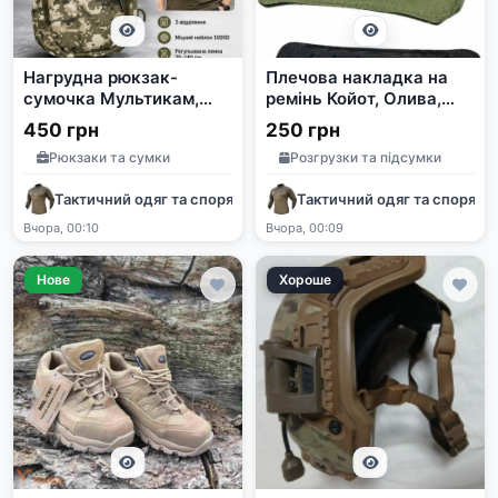
Нагрудна рюкзак-
Плечова накладка на
сумочка Мультикам,
ремінь Койот, Олива,
Піксель Оксфорд 600
Чорний
450 грн
250 грн
Рюкзаки та сумки
Розгрузки та підсумки
Тактичний одяг та спорядження
Тактичний одяг та споряд
Вчора, 00:10
Вчора, 00:09
Нове
Хороше