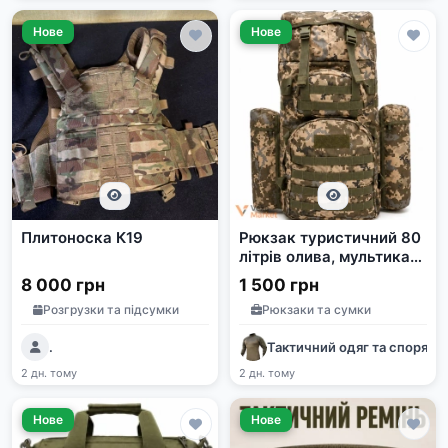
Нове
Нове
Плитоноска К19
Рюкзак туристичний 80
літрів олива, мультикам,
піксель
8 000 грн
1 500 грн
Розгрузки та підсумки
Рюкзаки та сумки
.
Тактичний одяг та споряд
2 дн. тому
2 дн. тому
Нове
Нове