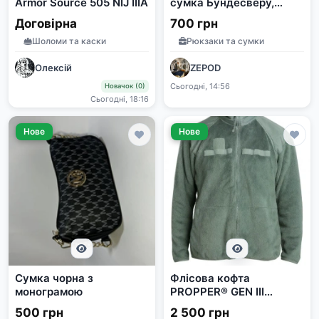
Armor Source 505 NIJ IIIA
сумка Бундесверу,
виробник Німеччина
Договірна
700 грн
Шоломи та каски
Рюкзаки та сумки
Олексій
ZEPOD
Сьогодні, 14:56
Новачок (0)
Сьогодні, 18:16
Нове
Нове
Сумка чорна з
Флісова кофта
монограмою
PROPPER® GEN III
POLARTEC® Fleece
500 грн
2 500 грн
Jacket Olive