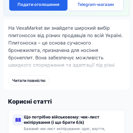
Подати оголошення
Telegram-магазин
На VexaMarket ви знайдете широкий вибір
плитоносок від різних продавців по всій Україні.
Плитоноска – це основа сучасного
бронежилета, призначена для носіння
бронеплит. Вона забезпечує можливість
швидкого спорядження та адаптації під різні
завдання завдяки системі MOLLE та іншим
кріпленням. На сторінці представлені
Читати повністю
оголошення з різними моделями плитоносок,
включаючи тактичні, модульні та бронежилети в
Корисні статті
комплекті з плитами. Ви можете знайти
плитоноски від відомих брендів, таких як 5.11,
Балістика, ТЕМП3000, а також варіанти з різним
Що потрібно військовому: чек-лист
екіпірування (і що брати б/в)
класом захисту плит (від 4+ до 6 класу) та
Базовий чек-лист екіпірування: одяг, взуття,
матеріалами виготовлення. Порівнюйте ціни,