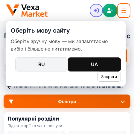
Оберіть мову сайту
Плитоноска: надійний захист для вас
Оберіть зручну мову — ми запам’ятаємо
вибір і більше не питатимемо.
RU
UA
тільки на цій посадковій
Закрити
Головна
/
Оголошення
/
Військові товари
/
Плитоноска
Фільтри
Популярні розділи
Підкатегорії та часті пошуки