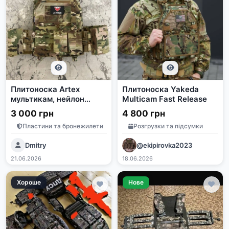
Плитоноска Artex
Плитоноска Yakeda
мультикам, нейлон
Multicam Fast Release
1000D, система
3 000 грн
4 800 грн
швидкого скидання
Пластини та бронежилети
Розгрузки та підсумки
Dmitry
@ekipirovka2023
21.06.2026
18.06.2026
Хороше
Нове