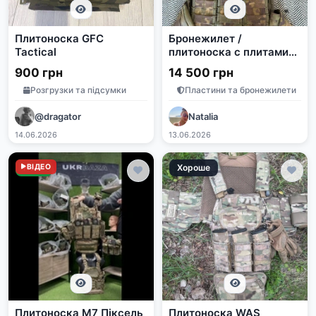
Плитоноска GFC
Бронежилет /
Tactical
плитоноска с плитами
NIJ Level IV, дата
900 грн
14 500 грн
производства 09/2022
Розгрузки та підсумки
Пластини та бронежилети
@dragator
Natalia
14.06.2026
13.06.2026
Нове
ВІДЕО
Хороше
Плитоноска М7 Піксель
Плитоноска WAS