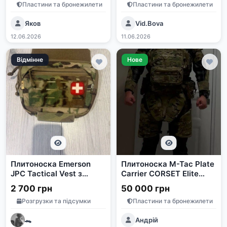
Пластини та бронежилети
Пластини та бронежилети
Яков
Vid.Bova
12.06.2026
11.06.2026
Відмінне
Нове
Плитоноска Emerson
Плитоноска M-Tac Plate
JPC Tactical Vest з
Carrier CORSET Elite
підсумком M-Tac з
(розмір плити М)
2 700 грн
50 000 грн
балістичним пакетом
Multicam з балістичним
Розгрузки та підсумки
Пластини та бронежилети
захистом
🐊
Андрій