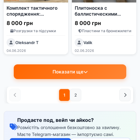
Комплект тактичного
Плитоноска с
спорядження:
баллистическими
плитоноска M-Tac,
пакетами и
8 000 грн
8 000 грн
плити Арсенал
утилитарным
Розгрузки та підсумки
Пластини та бронежилети
Патріота, рукавички
подсумком
Mechanix
Oleksandr T
Valik
04.06.2026
02.06.2026
Показати ще
1
2
Продаєте под, вейп чи айкос?
Розмістіть оголошення безкоштовно за хвилину.
Маєте Telegram-магазин — імпортуємо самі.