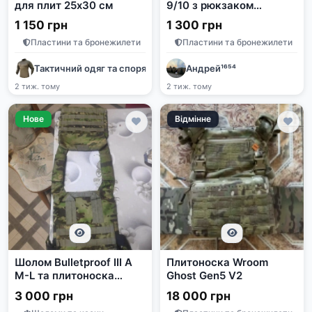
для плит 25х30 см
9/10 з рюкзаком
RealDefence та
1 150 грн
1 300 грн
підсумками Utactic
Пластини та бронежилети
Пластини та бронежилети
Тактичний одяг та спорядження
Андрей¹⁶⁵⁴
2 тиж. тому
2 тиж. тому
Нове
Відмінне
Шолом Bulletproof III A
Плитоноска Wroom
M-L та плитоноска
Ghost Gen5 V2
мультикам
3 000 грн
18 000 грн