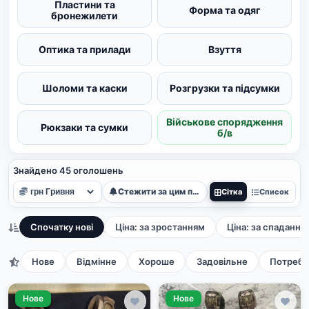
Пластини та
Форма та одяг
бронежилети
Оптика та прилади
Взуття
Шоломи та каски
Розгрузки та підсумки
Військове спорядження
Рюкзаки та сумки
б/в
Знайдено 45 оголошень
Стежити за цим пошуком
Сітка
Список
Спочатку нові
Ціна: за зростанням
Ціна: за спадання
Нове
Відмінне
Хороше
Задовільне
Потребу
Нове
Нове