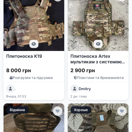
Плитоноска К19
Плитоноска Artex
мультикам з системою
швидкого скидання та
8 000 грн
2 900 грн
напашником
Розгрузки та підсумки
Пластини та бронежилети
.
Dmitry
Вчора, 01:53
2 дн. тому
Відмінне
Хороше