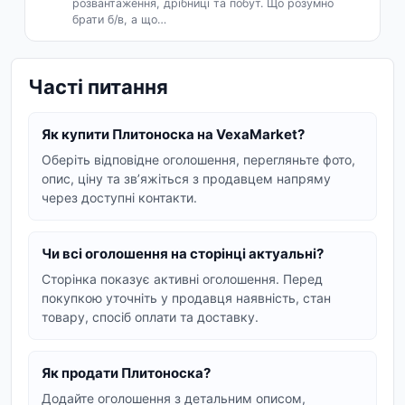
розвантаження, дрібниці та побут. Що розумно
характеристики та стан товару, щоб зробити
брати б/в, а що…
оптимальний вибір. Оголошення включають
інформацію про комплектацію (з плитами або
Часті питання
без), розміри, матеріали та стан товару.
VexaMarket – ваш надійний помічник у пошуку
необхідного спорядження.
Як купити Плитоноска на VexaMarket?
Оберіть відповідне оголошення, перегляньте фото,
опис, ціну та звʼяжіться з продавцем напряму
через доступні контакти.
Чи всі оголошення на сторінці актуальні?
Сторінка показує активні оголошення. Перед
покупкою уточніть у продавця наявність, стан
товару, спосіб оплати та доставку.
Як продати Плитоноска?
Додайте оголошення з детальним описом,