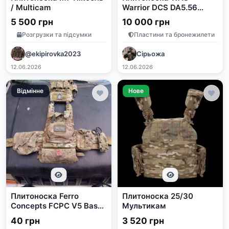
/ Multicam
Warrior DCS DA5.56
Multicam
5 500 грн
10 000 грн
Розгрузки та підсумки
Пластини та бронежилети
@ekipirovka2023
Сірьожа
12.06.2026
12.06.2026
Відмінне
Нове
Плитоноска Ferro
Плитоноска 25/30
Concepts FCPC V5 Base
Мультикам
Multicam з балістичним
40 грн
3 520 грн
захистом