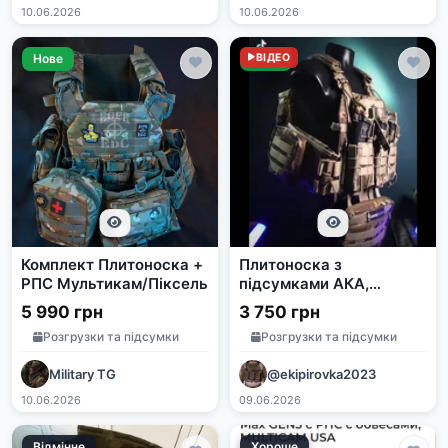
10.06.2026
10.06.2026
Нове
Нове
ВІДЕО
Комплект Плитоноска +
Плитоноска з
РПС Мультикам/Піксель
підсумками АКА,
органайзером,
5 990 грн
3 750 грн
напашником та
Розгрузки та підсумки
Розгрузки та підсумки
штурмовою панеллю
Military TG
@ekipirovka2023
10.06.2026
09.06.2026
Відмінне
Хороше