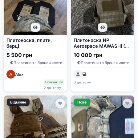
Плитоноска, плити,
Плитоноска NP
берці
Aerospace MAWASHI (M)
з бронеплитами LWA C6
5 500 грн
10 000 грн
Пластини та бронежилети
Пластини та бронежилети
Alex
💻
6 дн. тому
Новачок (0)
2 дн. тому
Відмінне
Нове