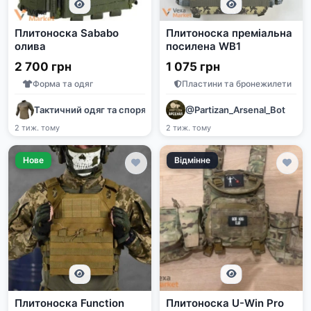
Плитоноска Sababo
Плитоноска преміальна
олива
посилена WB1
2 700 грн
1 075 грн
Форма та одяг
Пластини та бронежилети
Тактичний одяг та спорядження
@Partizan_Arsenal_Bot
2 тиж. тому
2 тиж. тому
Нове
Відмінне
Плитоноска Function
Плитоноска U-Win Pro