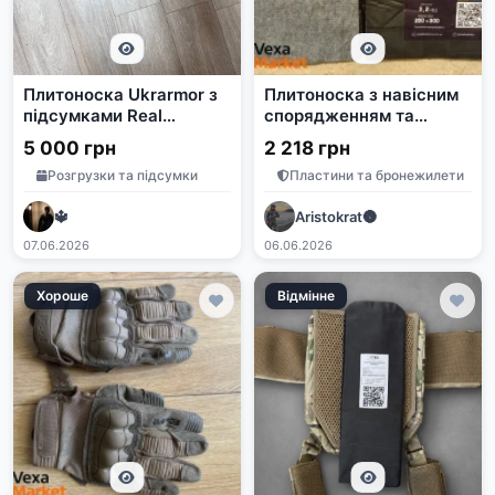
Плитоноска Ukrarmor з
Плитоноска з навісним
підсумками Real
спорядженням та
Defence
рюкзаком
5 000 грн
2 218 грн
Розгрузки та підсумки
Пластини та бронежилети
🔱
Aristokrat🌚
07.06.2026
06.06.2026
Хороше
Відмінне