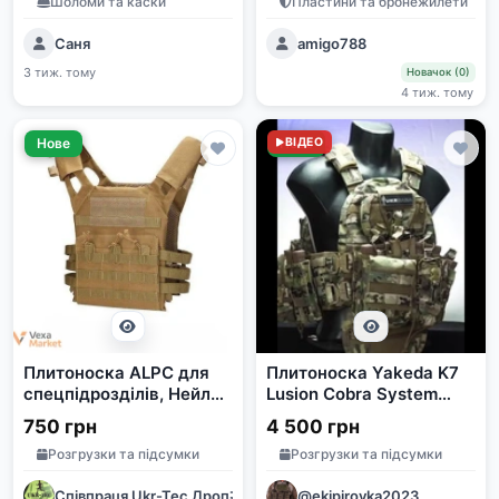
Шоломи та каски
Пластини та бронежилети
Саня
amigo788
3 тиж. тому
Новачок (0)
4 тиж. тому
Нове
Нове
ВІДЕО
Плитоноска ALPC для
Плитоноска Yakeda K7
спецпідрозділів, Нейлон
Lusion Cobra System
1000D
Multicam
750 грн
4 500 грн
Розгрузки та підсумки
Розгрузки та підсумки
Співпраця Ukr-Tec Дроп🤝
@ekipirovka2023