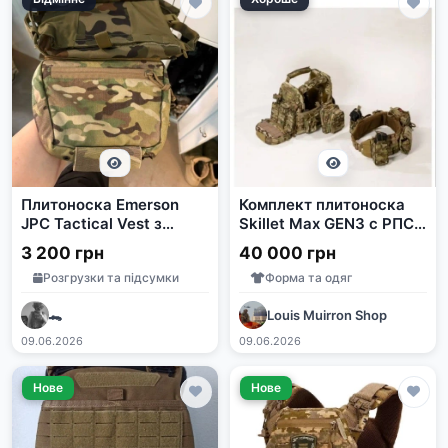
Плитоноска Emerson
Комплект плитоноска
JPC Tactical Vest з
Skillet Max GEN3 с РПС
підсумком M-Tac
с обвесами, MULTICAM
3 200 грн
40 000 грн
USA
Розгрузки та підсумки
Форма та одяг
🐊
Louis Muirron Shop
09.06.2026
09.06.2026
Нове
Нове