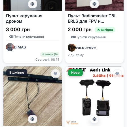
Пульт керування
Пульт Radiomaster T8L
дроном
ERLS для FPV и
симуляторов
3 000 грн
2 000 грн
🔥 Вигідно
Пульти керування
Пульти керування
DIMAS
ᴠᴏʟᴏᴅʏᴍʏʀ
Новачок (0)
2 дн. тому
Сьогодні, 08:14
Відмінне
Нове