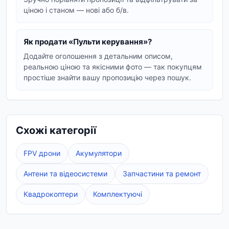
кількість каналів – чим більше каналів, тим
ціною і станом — нові або б/в.
більше функцій ви зможете контролювати. Для
FPV дронів особливо важлива ергономіка,
Як продати «Пульти керування»?
наявність якісних стіків та можливість
Додайте оголошення з детальним описом,
налаштування під себе.
реальною ціною та якісними фото — так покупцям
простіше знайти вашу пропозицію через пошук.
Типи пультів керування для
дронів
Існують різні типи пультів, від простих моделей
Схожі категорії
для початківців до просунутих систем для
професіоналів. Серед популярних варіантів –
FPV дрони
Акумулятори
пульти з підтримкою різних протоколів, з
можливістю підключення зовнішніх модулів, а
Антени та відеосистеми
Запчастини та ремонт
також компактні та легкі пульти для FPV гонок.
Ви також можете знайти пульти керування для
Квадрокоптери
Комплектуючі
інших радіокерованих моделей, таких як
машинки, літаки та вертольоти, що робить