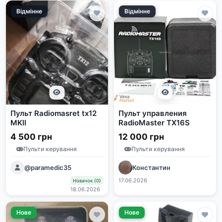
Відмінне
Відмінне
Пульт Radiomasret tx12
Пульт управления
MKll
RadioMaster TX16S
4 500 грн
12 000 грн
Пульти керування
Пульти керування
@paramedic35
Константин
17.06.2026
Новачок (0)
18.06.2026
Нове
Нове