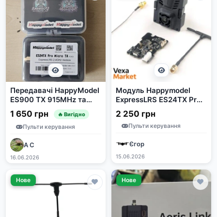
Передавачі HappyModel
Модуль Happymodel
ES900 TX 915MHz та
ExpressLRS ES24TX Pro
ES24TX PRO 2.4GHz
2.4GHz 1W
1 650 грн
2 250 грн
🔥 Вигідно
ELRS
Пульти керування
Пульти керування
Єгор
А С
15.06.2026
16.06.2026
Нове
Нове