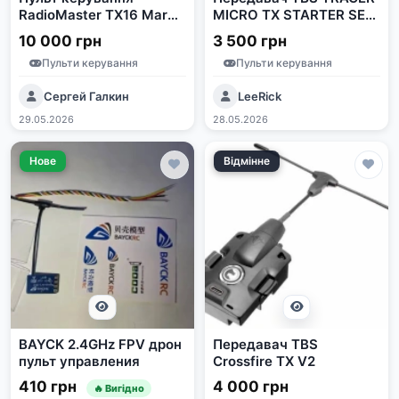
RadioMaster TX16 Mark
MICRO TX STARTER SET
II (ELRS, Hall V4.0)
2.4GHz (1 TX, 3 RX)
10 000 грн
3 500 грн
Пульти керування
Пульти керування
Сергей Галкин
LeeRick
29.05.2026
28.05.2026
Нове
Відмінне
BAYCK 2.4GHz FPV дрон
Передавач TBS
пульт управления
Crossfire TX V2
410 грн
4 000 грн
🔥 Вигідно