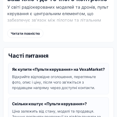
У світі радіокерованих моделей та дронів, пульт
керування є центральним елементом, що
забезпечує зв'язок між пілотом та літальним
апаратом. Від надійності та функціональності
пульта безпосередньо залежить успіх польоту,
Читати повністю
точність маневрів та безпека вашого дрона. На
VM.IN.UA представлений широкий асортимент
пультів керування, призначених для різних типів
Часті питання
дронів та радіокерованих моделей.
Вибір пульта керування: на що
Як купити «Пульти керування» на VexaMarket?
Відкрийте відповідне оголошення, перегляньте
звернути увагу
фото, опис і ціну, після чого звʼяжіться з
продавцем напряму через доступні контакти.
При виборі пульта керування для дрона,
важливо враховувати кілька ключових факторів.
По-перше, це тип протоколу зв'язку (наприклад,
Скільки коштує «Пульти керування»?
ELRS, FrSky, Flysky), який повинен бути сумісний
Ціна залежить від стану, моделі та продавця.
з вашим дроном або приймачем. По-друге,
Зручно порівняти пропозиції та відфільтрувати за