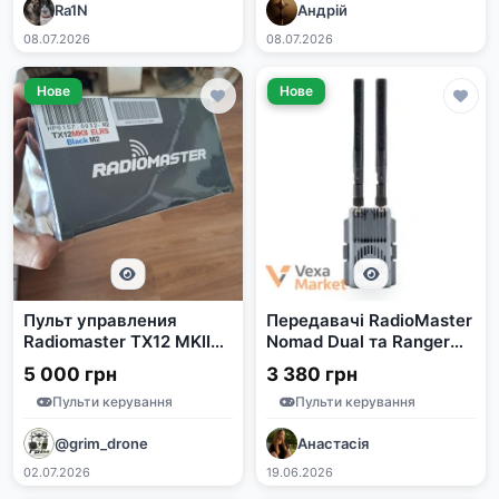
Ra1N
Андрій
08.07.2026
08.07.2026
Нове
Нове
Пульт управления
Передавачі RadioMaster
Radiomaster TX12 MKII
Nomad Dual та Ranger
ELRS Black M2
ELRS
5 000 грн
3 380 грн
Пульти керування
Пульти керування
@grim_drone
Анастасія
02.07.2026
19.06.2026