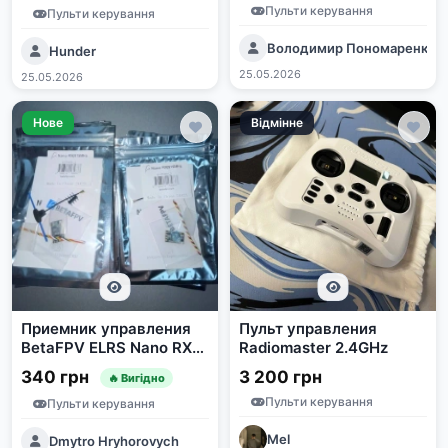
Пульти керування
Пульти керування
Володимир Пономаренко
Hunder
25.05.2026
25.05.2026
Нове
Відмінне
Приемник управления
Пульт управления
BetaFPV ELRS Nano RX
Radiomaster 2.4GHz
915MHz
340 грн
3 200 грн
🔥 Вигідно
Пульти керування
Пульти керування
Mel
Dmytro Hryhorovych