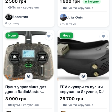
2 500 грн
1 900 грн
🔥 Вигідно
Пульти керування
Пульти керування
Валентин
Julia Юлія
6 дн. тому
3 тиж. тому
Нове
Нове
Пульт управління для
FPV окуляри та пульти
дрона RadioMaster
керування Skyzone, DJI,
Pocket ELRS
Radiomaster, Walksnail
3 000 грн
25 700 грн
Пульти керування
Пульти керування