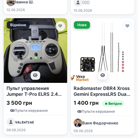
Іванна Ш.
👳🏻‍♂️
12.06.2026
10.06.2026
Відмінне
Нове
Пульт управления
Radiomaster DBR4 Xross
Jumper T-Pro ELRS 2.4
Gemini ExpressLRS Dual
1W
Band 2.4GHz/900MHz
3 500 грн
1 400 грн
🔥 Вигідно
Пульти керування
Пульти керування
ᴠᴀʟᴇɴᴛɪɴᴇ
Ваня Федорченко
09.06.2026
09.06.2026