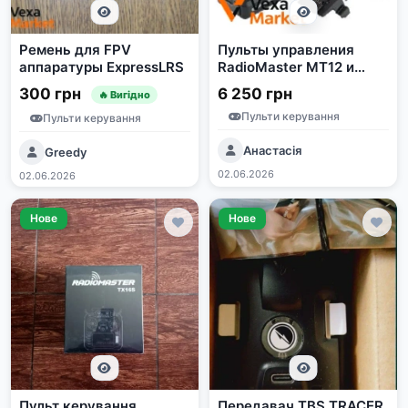
Ремень для FPV
Пульты управления
аппаратуры ExpressLRS
RadioMaster MT12 и
Jumper T15 для FPV
300 грн
6 250 грн
🔥 Вигідно
дронов
Пульти керування
Пульти керування
Анастасія
Greedy
02.06.2026
02.06.2026
Нове
Нове
Пульт керування
Передавач TBS TRACER