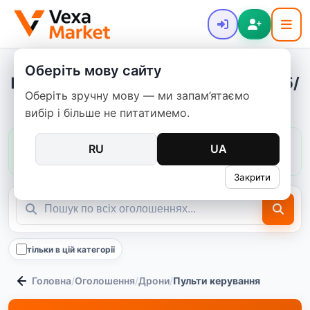
Оберіть мову сайту
Пульти керування - купити нове та б/
Оберіть зручну мову — ми запам’ятаємо
в
вибір і більше не питатимемо.
Ціни в цій категорії:
зазвичай
300–8 000 ₴
RU
UA
медіана
2 500 ₴
47
пропозицій
Закрити
тільки в цій категорії
Головна
/
Оголошення
/
Дрони
/
Пульти керування