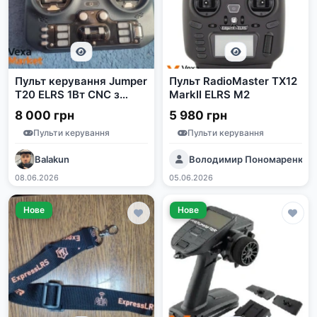
Пульт керування Jumper
Пульт RadioMaster TX12
T20 ELRS 1Вт CNC з
MarkII ELRS M2
алюмінієвим
8 000 грн
5 980 грн
механізмом стіків
Пульти керування
Пульти керування
Balakun
Володимир Пономаренко
08.06.2026
05.06.2026
Нове
Нове