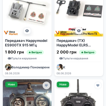
Передавач Happymodel
Передавач (TX)
ES900TX 915 МГц
HappyModel ELRS
ES24TX PRO 2.4GHz 1W
1 800 грн
2 000 грн
🔥 Вигідно
🔥 Вигідно
Пульти керування
Пульти керування
Володимир Пономаренко
K
08.06.2026
08.06.2026
Нове
Нове