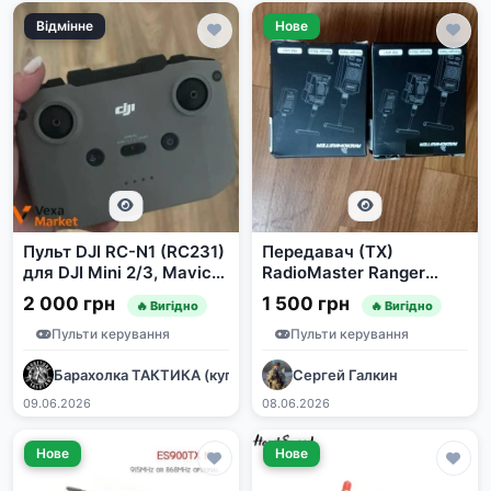
Відмінне
Нове
Пульт DJI RC-N1 (RC231)
Передавач (TX)
для DJI Mini 2/3, Mavic
RadioMaster Ranger
Air 2/2S, Mavic 3
Nano 2.4GHz ELRS
2 000 грн
1 500 грн
🔥 Вигідно
🔥 Вигідно
Пульти керування
Пульти керування
Барахолка ТАКТИКА (купівля/продаж)🇺🇦🇺🇦🇺🇦
Сергей Галкин
09.06.2026
08.06.2026
Нове
Нове