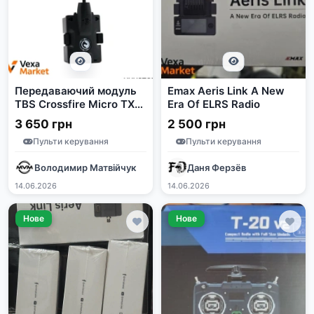
Передаваючий модуль
Emax Aeris Link A New
TBS Crossfire Micro TX
Era Of ELRS Radio
V2
3 650 грн
2 500 грн
Пульти керування
Пульти керування
Володимир Матвійчук
Даня Ферзёв
14.06.2026
14.06.2026
Нове
Нове