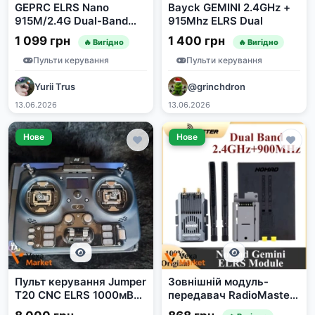
GEPRC ELRS Nano
Bayck GEMINI 2.4GHz +
915M/2.4G Dual-Band
915Mhz ELRS Dual
Receiver
1 099 грн
1 400 грн
🔥 Вигідно
🔥 Вигідно
Пульти керування
Пульти керування
Yurii Trus
@grinchdron
13.06.2026
13.06.2026
Нове
Нове
Пульт керування Jumper
Зовнішній модуль-
T20 CNC ELRS 1000мВт
передавач RadioMaster
на датчиках хола
NOMAD Dual Band