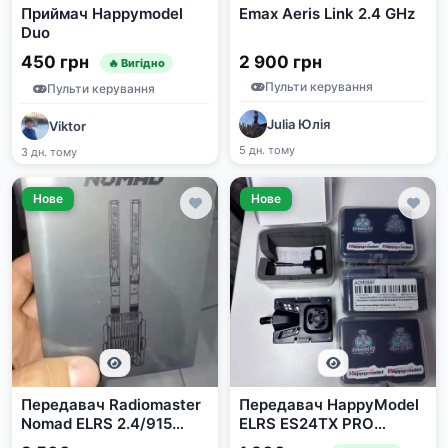
Приймач Happymodel
Emax Aeris Link 2.4 GHz
Duo
450 грн
2 900 грн
🔥 Вигідно
Пульти керування
Пульти керування
Julia Юлія
Viktor
5 дн. тому
3 дн. тому
Нове
Нове
Передавач Radiomaster
Передавач HappyModel
Nomad ELRS 2.4/915
ELRS ES24TX PRO
Gemini
2.4GHz 1W