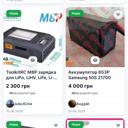
17.06.2026
Нове
Нове
ToolkitRC M8P зарядка
Аккумулятор 6S3P
для LiPo, LiHV, LiFe, Li-
Samsung 50S 21700
ion, NiMH, NiCd та Pb
2 300 грн
4 000 грн
батарей
Акумулятори
Акумулятори
Julia Юлія
Андрій
15.06.2026
15.06.2026
Нове
Нове