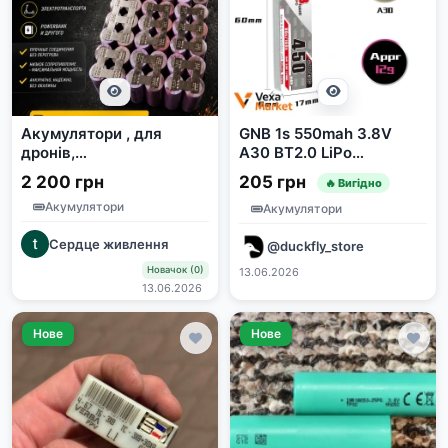
Акумулятори , для
GNB 1s 550mah 3.8V
дронів,
A30 BT2.0 LiPo
самокатів,Павербанків .
аккумулятор
2 200 грн
205 грн
🔥 Вигідно
Збірка АКБ під
Акумулятори
замовлення
Акумулятори
Сердце живлення
@duckfly_store
Новачок (0)
13.06.2026
13.06.2026
Нове
Нове