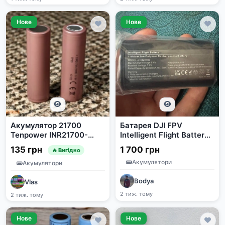
Нове
Нове
Акумулятор 21700
Батарея DJI FPV
Tenpower INR21700-
Intelligent Flight Battery
50ME 5000 мА 15A
Goggles Battery
135 грн
1 700 грн
🔥 Вигідно
2600mAh
Акумулятори
Акумулятори
Bodya
Vlas
2 тиж. тому
2 тиж. тому
Нове
Нове