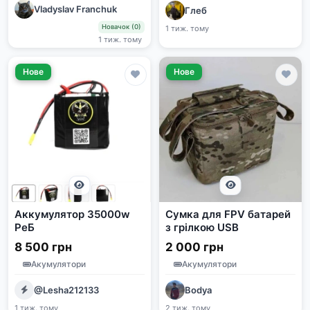
Vladyslav Franchuk
Глеб
Новачок (0)
1 тиж. тому
1 тиж. тому
Нове
Нове
Аккумулятор 35000w
Сумка для FPV батарей
РеБ
з грілкою USB
8 500 грн
2 000 грн
Акумулятори
Акумулятори
@Lesha212133
Bodya
1 тиж. тому
2 тиж. тому