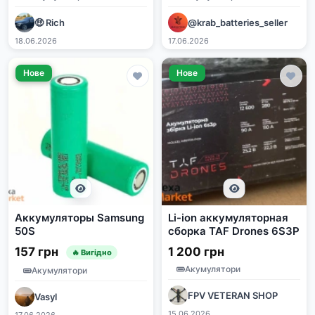
🤑 Rich
@krab_batteries_seller
18.06.2026
17.06.2026
Нове
Нове
Аккумуляторы Samsung
Li-ion аккумуляторная
50S
сборка TAF Drones 6S3P
157 грн
1 200 грн
🔥 Вигідно
Акумулятори
Акумулятори
FPV VETERAN SHOP
Vasyl
15.06.2026