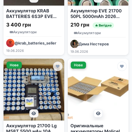
Аккумулятор KRAB
Акумулятор EVE 21700
BATTERIES 6S3P EVE
50PL 5000mAh 2026
40P 12000 mAh 120A
року
3 400 грн
210 грн
🔥 Вигідно
Акумулятори
Акумулятори
@krab_batteries_seller
Дима Нестеров
19.06.2026
19.06.2026
Нове
Нове
Аккумулятор 21700 Lg
Оригинальные
M58T 5500 мАч 10А
аккумуляторы Molicel