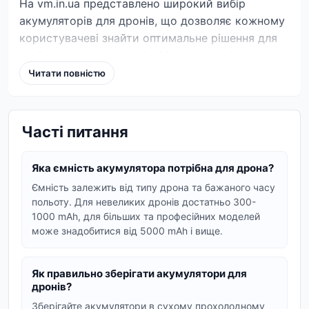
На vm.in.ua представлено широкий вибір
акумуляторів для дронів, що дозволяє кожному
користувачеві знайти оптимальне рішення для
своїх літальних апаратів. Незалежно від того, чи
потрібен вам потужний акумулятор для FPV
Читати повністю
дрона, ємна батарея для квадрокоптера або
надійне джерело живлення для професійної
аерозйомки, на нашому маркетплейсі ви
Часті питання
знайдете відповідні варіанти.
Типи акумуляторів для дронів
Яка ємність акумулятора потрібна для дрона?
Ми пропонуємо різні типи акумуляторів,
Ємність залежить від типу дрона та бажаного часу
польоту. Для невеликих дронів достатньо 300-
зокрема:
1000 mAh, для більших та професійних моделей
Li-Po акумулятори:
Легкі, потужні та
може знадобитися від 5000 mAh і вище.
забезпечують високу енергоємність, вони є
стандартом для більшості сучасних дронів.
Як правильно зберігати акумулятори для
Li-Ion акумулятори:
Більш стабільні та
дронів?
довговічні, часто використовуються у
Зберігайте акумулятори в сухому прохолодному