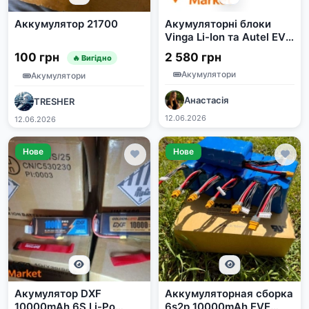
Аккумулятор 21700
Акумуляторні блоки
Vinga Li-Ion та Autel EVO
Max Series
100 грн
2 580 грн
🔥 Вигідно
Акумулятори
Акумулятори
Анастасія
TRESHER
12.06.2026
12.06.2026
Нове
Нове
Акумулятор DXF
Аккумуляторная сборка
10000mAh 6S Li-Po
6s2p 10000mAh EVE