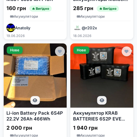
P50B Grade A
160 грн
285 грн
🔥 Вигідно
🔥 Вигідно
Акумулятори
Акумулятори
Anatoliy
@r202x
19.06.2026
18.06.2026
Нове
Нове
Li-ion Battery Pack 6S4P
Аккумулятор KRAB
22.2V 26Ah 466Wh
BATTERIES 6S2P EVE
40P 8000 mAh 80A
2 000 грн
1 940 грн
Акумулятори
Акумулятори