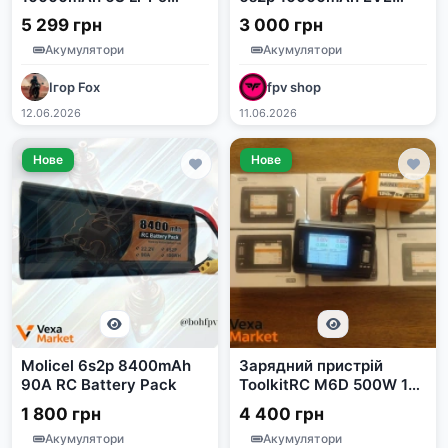
100C/150C для FPV
50PL
5 299 грн
3 000 грн
дронів
Акумулятори
Акумулятори
Ігор Fox
fpv shop
12.06.2026
11.06.2026
Нове
Нове
Molicel 6s2p 8400mAh
Зарядний пристрій
90A RC Battery Pack
ToolkitRC M6D 500W 1-
6S для двох батарей
1 800 грн
4 400 грн
Акумулятори
Акумулятори