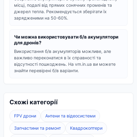
більших дронах та дронах для
місці, подалі від прямих сонячних променів та
джерел тепла. Рекомендується зберігати їх
комерційного використання.
зарядженими на 50-60%.
Спеціалізовані збірки:
Акумуляторні збірки,
оптимізовані для конкретних моделей
Чи можна використовувати б/в акумулятори
дронів, таких як DJI Mavic, або для
для дронів?
специфічних завдань (наприклад, для FPV
Використання б/в акумуляторів можливе, але
гонок).
важливо переконатися в їх справності та
Як вибрати акумулятор для дрона?
відсутності пошкоджень. На vm.in.ua ви можете
знайти перевірені б/в варіанти.
При виборі акумулятора для вашого дрона
зверніть увагу на наступні параметри:
Ємність (mAh):
Визначає час польоту
дрона. Чим вища ємність, тим довше дрон
Схожі категорії
зможе перебувати в повітрі.
FPV дрони
Антени та відеосистеми
Напруга (V) та кількість елементів (S):
Повинна відповідати вимогам вашого
Запчастини та ремонт
Квадрокоптери
дрона.