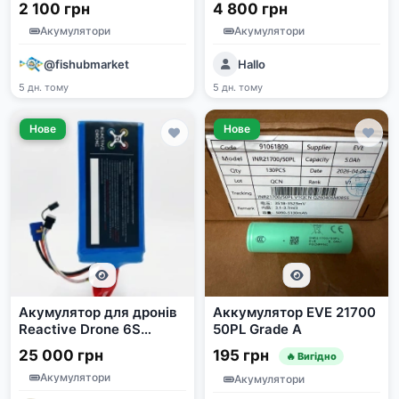
та ехолотів
электротранспорта
2 100 грн
4 800 грн
Акумулятори
Акумулятори
@fishubmarket
Hallo
5 дн. тому
5 дн. тому
Нове
Нове
Акумулятор для дронів
Аккумулятор EVE 21700
Reactive Drone 6S
50PL Grade A
(22.2V / 22.8V, 25C)
25 000 грн
195 грн
🔥 Вигідно
Конфігурація: 6S (22.2V
Акумулятори
/ LiHV 22.8V)
Акумулятори