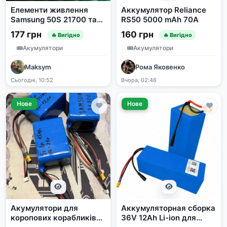
Елементи живлення
Аккумулятор Reliance
Samsung 50S 21700 та
RS50 5000 mAh 70A
EVE 50PL
177 грн
160 грн
🔥 Вигідно
🔥 Вигідно
Акумулятори
Акумулятори
Maksym
Рома Яковенко
Сьогодні, 10:52
Вчора, 02:46
Нове
Нове
Акумулятори для
Аккумуляторная сборка
коропових корабликів
36V 12Ah Li-ion для