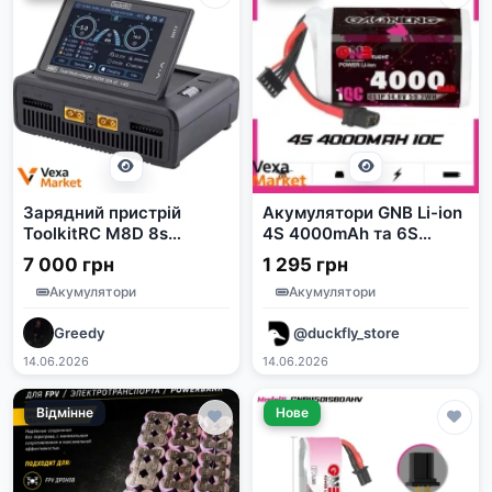
Зарядний пристрій
Акумулятори GNB Li-ion
ToolkitRC M8D 8s
4S 4000mAh та 6S
1600Вт
3000mAh/8000mAh для
7 000 грн
1 295 грн
FPV
Акумулятори
Акумулятори
Greedy
@duckfly_store
14.06.2026
14.06.2026
Відмінне
Нове