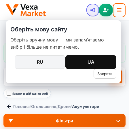
Оберіть мову сайту
Акумулятори для дронів
Оберіть зручну мову — ми запам’ятаємо
вибір і більше не питатимемо.
Ціни в цій категорії:
зазвичай
130–5 500 ₴
медіана
1 350 ₴
67
пропозицій
RU
UA
Закрити
тільки в цій категорії
Головна
/
Оголошення
/
Дрони
/
Акумулятори
Фільтри