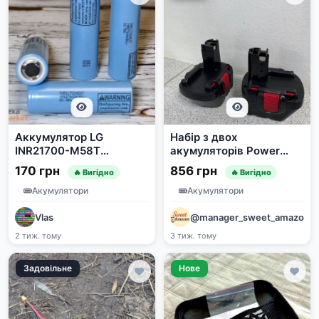
Аккумулятор LG
Набір з двох
INR21700-M58T
акумуляторів Power
5800mAh
Tool Battery Ni-MH 12V
170 грн
856 грн
🔥 Вигідно
🔥 Вигідно
3600mAh 43.2Wh
Акумулятори
Акумулятори
Vlas
@manager_sweet_amazon
2 тиж. тому
3 тиж. тому
Задовільне
Нове