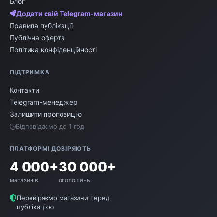
Блог
Нові технології та розробки
Додати свій Telegram-магазин
Світ акумуляторів постійно розвивається.
Правила публікації
Слідкуйте за новинками та передовими
Публічна оферта
технологіями, які роблять акумулятори більш
Політика конфіденційності
ємними, легкими та безпечними. На vm.in.ua ви
завжди знайдете актуальні пропозиції.
ПІДТРИМКА
Контакти
Telegram-менеджер
Залишити пропозицію
Відповідаємо до 1 год
ПЛАТФОРМІ ДОВІРЯЮТЬ
4 000+
30 000+
магазинів
оголошень
Перевіряємо магазини перед
публікацією