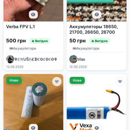
Verba FPV L.1
Аккумуляторы 18650,
21700, 26650, 26700
500 грн
50 грн
🔥 Вигідно
🔥 Вигідно
Акумулятори
Акумулятори
✞ℭℜᙀṦℌ£ᗫℭΘℭΘℭΘ✞
Vlas
13.06.2026
12.06.2026
Нове
Нове