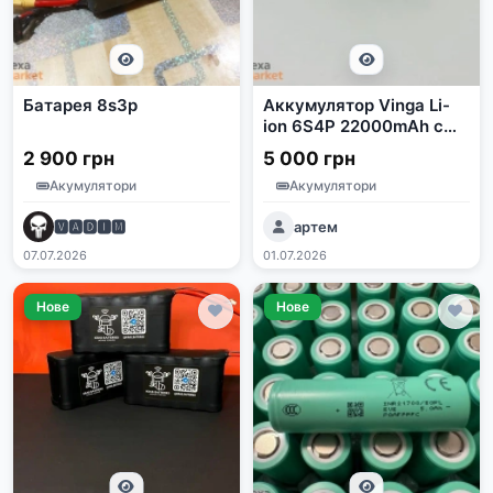
Батарея 8s3p
Аккумулятор Vinga Li-
ion 6S4P 22000mAh с
элементами JHY Li-Ion
2 900 грн
5 000 грн
21700
Акумулятори
Акумулятори
🆅🅰🅳🅸🅼
артем
07.07.2026
01.07.2026
Нове
Нове