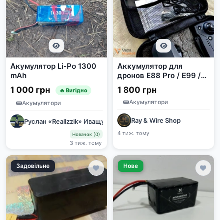
Акумулятор Li-Po 1300
Аккумулятор для
mAh
дронов E88 Pro / E99 /
E88 3.7V 1800 mAh
1 000 грн
1 800 грн
🔥 Вигідно
Акумулятори
Акумулятори
Ray & Wire Shop
Руслан «Reallzzik» Иващук
4 тиж. тому
Новачок (0)
3 тиж. тому
Задовільне
Нове