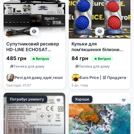
Супутниковий ресивер
Кульки для
HD-LINE ECHOSAT
пом'якшення білизни
20500 S Full HD 1080p
Irge (2 шт.)
485 грн
84 грн
🔥 Вигідно
🔥 Вигідно
DVB-S2 USB
Техніка для дому
Техніка для дому
Речі для дому,одяг,техніка
Euro Price | 🛒 Продукти та 
Сьогодні, 01:07
5 дн. тому
Потребує ремонту
Хороше