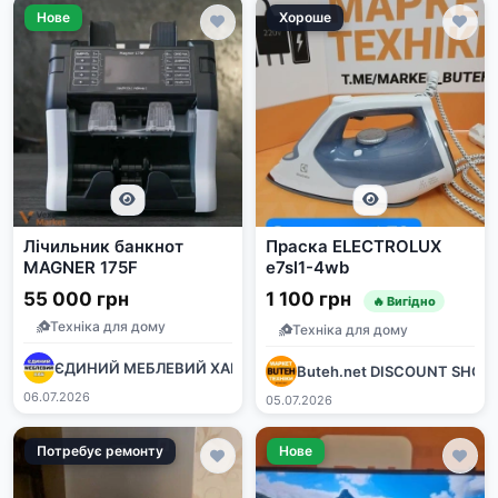
Нове
Хороше
Лічильник банкнот
Праска ELECTROLUX
MAGNER 175F
e7sl1-4wb
55 000 грн
1 100 грн
🔥 Вигідно
Техніка для дому
Техніка для дому
ЄДИНИЙ МЕБЛЕВИЙ ХАБ
Buteh.net DISCOUNT SHOP
06.07.2026
05.07.2026
Потребує ремонту
Нове