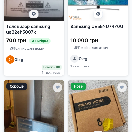
Телевизор samsung
Samsung UE55NU7470U
ue32eh5007k
700 грн
10 000 грн
🔥 Вигідно
Техніка для дому
Техніка для дому
Oleg
Oleg
1 тиж. тому
Новачок (0)
1 тиж. тому
Хороше
Нове