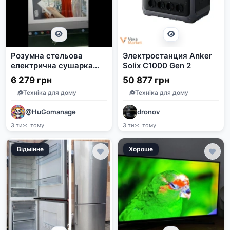
Розумна стельова
Электростанция Anker
електрична сушарка
Solix C1000 Gen 2
для білизни 90Вт, 35кг,
6 279 грн
50 877 грн
LED, UV, Bluetooth
Техніка для дому
Техніка для дому
@HuGomanage
dronov
3 тиж. тому
3 тиж. тому
Відмінне
Хороше