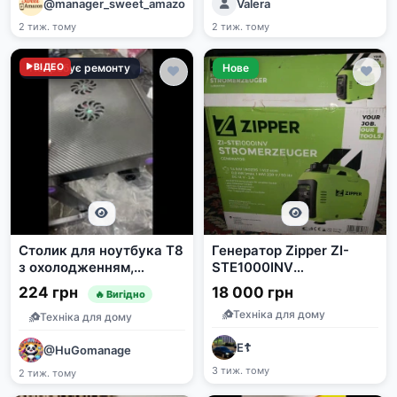
@manager_sweet_amazon
Valera
2 тиж. тому
2 тиж. тому
Потребує ремонту
ВІДЕО
Нове
Столик для ноутбука T8
Генератор Zipper ZI-
з охолодженням,
STE1000INV
розкладний
STROMERZEUGER 1.4 kW
224 грн
18 000 грн
🔥 Вигідно
Техніка для дому
Техніка для дому
E☦️
@HuGomanage
3 тиж. тому
2 тиж. тому