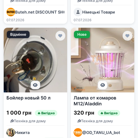
Техніка для дому
Техніка для дому
Buteh.net DISCOUNT SHOP
Німецькі Товари
07.07.2026
07.07.2026
Відмінне
Нове
Бойлер новый 50 л
Лампа от комаров
M12/Aladdin
1 000 грн
320 грн
🔥 Вигідно
🔥 Вигідно
Техніка для дому
Техніка для дому
Никита
@OD_TANU_UA_bot