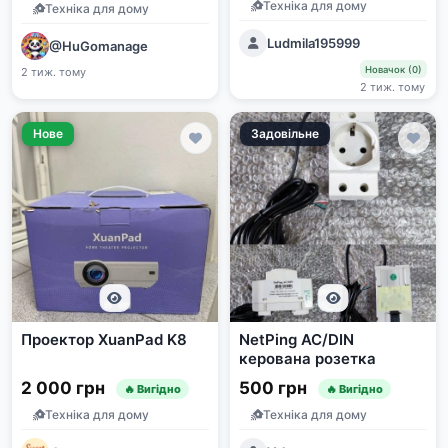
Техніка для дому
Техніка для дому
Ludmila195999
@HuGomanage
Новачок (0)
2 тиж. тому
2 тиж. тому
Нове
Задовільне
Проектор XuanPad K8
NetPing AC/DIN
керована розетка
2 000 грн
500 грн
🔥 Вигідно
🔥 Вигідно
Техніка для дому
Техніка для дому