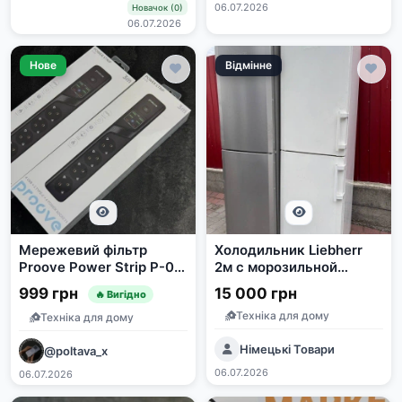
06.07.2026
Новачок (0)
06.07.2026
Нове
Відмінне
Мережевий фільтр
Холодильник Liebherr
Proove Power Strip P-04
2м с морозильной
(4 розетки + 4 USB + 2
камерой
999 грн
15 000 грн
🔥 Вигідно
Type-C) 3M
Техніка для дому
Техніка для дому
Німецькі Товари
@poltava_x
06.07.2026
06.07.2026