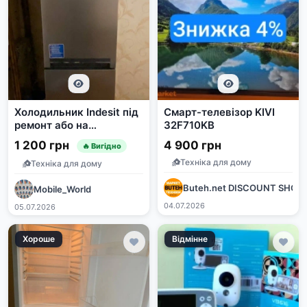
Холодильник Indesit під
Смарт-телевізор KIVI
ремонт або на
32F710KB
запчастини
1 200 грн
4 900 грн
🔥 Вигідно
Техніка для дому
Техніка для дому
Buteh.net DISCOUNT SHOP
Mobile_World
04.07.2026
05.07.2026
Хороше
Відмінне