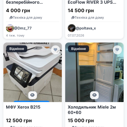
безперебійного
EcoFlow RIVER 3 UPS
живлення UPS Altek
600W 245Wh
4 000 грн
14 500 грн
ASK12-500
Техніка для дому
Техніка для дому
@Dmz_77
@poltava_x
4 тиж. тому
07.07.2026
Відмінне
Відмінне
МФУ Xerox B215
Холодильник Miele 2м
60*60
12 500 грн
15 000 грн