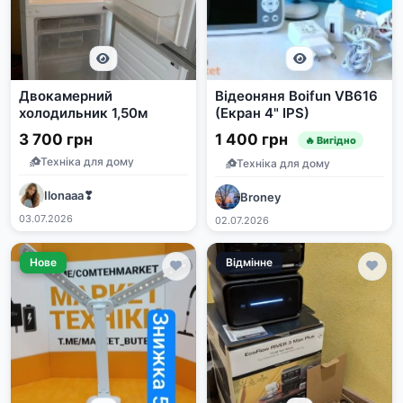
Двокамерний
Відеоняня Boifun VB616
холодильник 1,50м
(Екран 4" IPS)
3 700 грн
1 400 грн
🔥 Вигідно
Техніка для дому
Техніка для дому
Ilonaаа❣
Broney
03.07.2026
02.07.2026
Нове
Відмінне