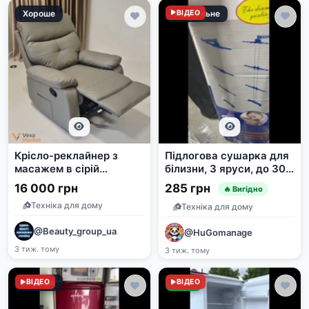
Хороше
Задовільне
ВІДЕО
Крісло-реклайнер з
Підлогова сушарка для
масажем в сірій
білизни, 3 яруси, до 30
екошкірі
кг, 170х126х64см
16 000 грн
285 грн
🔥 Вигідно
Техніка для дому
Техніка для дому
@Beauty_group_ua
@HuGomanage
3 тиж. тому
3 тиж. тому
Хороше
ВІДЕО
Нове
ВІДЕО