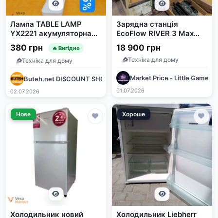
Лампа TABLE LAMP
Зарядна станція
YX2221 акумуляторна
EcoFlow RIVER 3 Max
LED
Plus 600 Вт / 858 Вт⋅г
380 грн
18 900 грн
🔥 Вигідно
LiFePO4
Техніка для дому
Техніка для дому
Market Price - Little Game
Buteh.net DISCOUNT SHOP
01.07.2026
02.07.2026
Нове
Хороше
Холодильник новий
Холодильник Liebherr