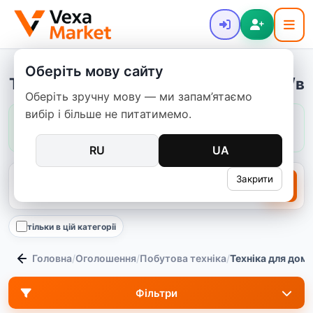
Оберіть мову сайту
Техніка для дому - купити нове та б/в
Оберіть зручну мову — ми запам’ятаємо
вибір і більше не питатимемо.
Ціни в цій категорії:
зазвичай
224–18 000 ₴
медіана
2 900 ₴
149
пропозицій
RU
UA
Закрити
тільки в цій категорії
Головна
/
Оголошення
/
Побутова техніка
/
Техніка для дом
Фільтри