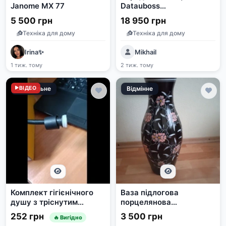
Janome MX 77
Datauboss
1000W/2009Wh
5 500 грн
18 950 грн
Техніка для дому
Техніка для дому
Irina✨
Mikhail
1 тиж. тому
2 тиж. тому
Задовільне
ВІДЕО
Відмінне
Комплект гігієнічного
Ваза підлогова
душу з тріснутим
порцелянова
з'єднанням шлангу
кобальтова
252 грн
3 500 грн
🔥 Вигідно