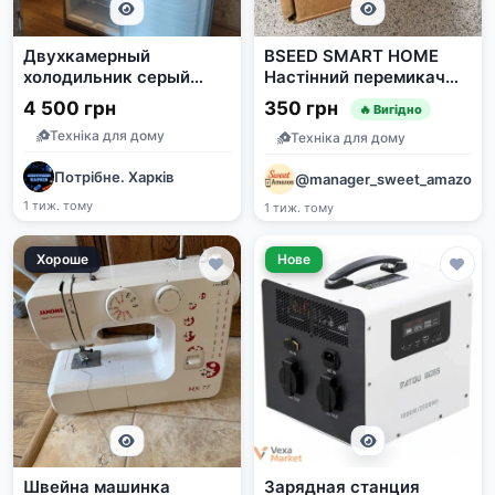
Двухкамерный
BSEED SMART HOME
холодильник серый
Настінний перемикач
металлик 194*58*58
Wi-Fi
4 500 грн
350 грн
🔥 Вигідно
Техніка для дому
Техніка для дому
Потрібне. Харків
@manager_sweet_amazon
1 тиж. тому
1 тиж. тому
Хороше
Нове
Швейна машинка
Зарядная станция