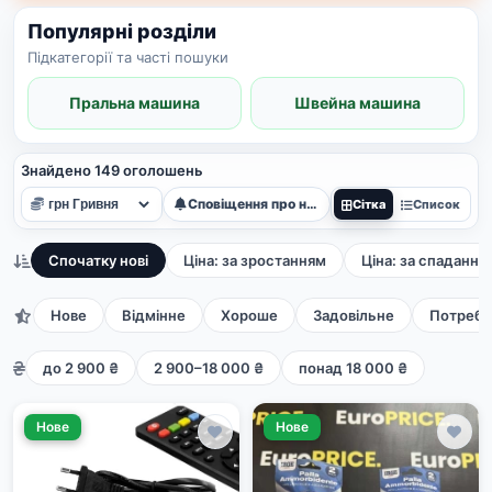
Популярні розділи
Підкатегорії та часті пошуки
Пральна машина
Швейна машина
Знайдено 149 оголошень
Сповіщення про нові
Сітка
Список
Спочатку нові
Ціна: за зростанням
Ціна: за спадання
Нове
Відмінне
Хороше
Задовільне
Потребу
до 2 900 ₴
2 900–18 000 ₴
понад 18 000 ₴
Нове
Нове