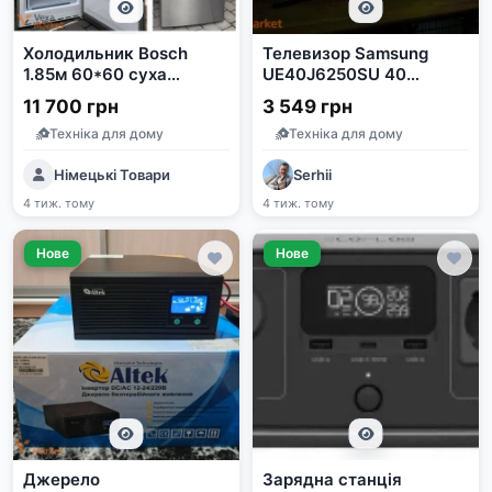
Холодильник Bosch
Телевизор Samsung
1.85м 60*60 суха
UE40J6250SU 40
заморозка
дюймов Full HD Smart
11 700 грн
3 549 грн
TV
Техніка для дому
Техніка для дому
Німецькі Товари
Serhii
4 тиж. тому
4 тиж. тому
Нове
Нове
Джерело
Зарядна станція