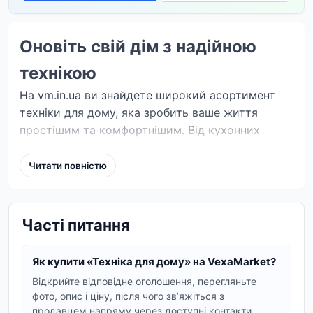
Оновіть свій дім з надійною
технікою
На vm.in.ua ви знайдете широкий асортимент
техніки для дому, яка зробить ваше життя
простішим та комфортнішим. Від кухонних
помічників до пристроїв для підтримки чистоти
– у нас є все, щоб ваш дім став ще затишнішим.
Читати повністю
Кухонна техніка для ваших
кулінарних шедеврів
Часті питання
Створюйте смачні страви з нашою кухонною
технікою. В наявності блендери, міксери,
Як купити «Техніка для дому» на VexaMarket?
кавоварки, тостери, мультиварки та багато
Відкрийте відповідне оголошення, перегляньте
іншого. Незалежно від того, готуєте ви для себе
фото, опис і ціну, після чого звʼяжіться з
продавцем напряму через доступні контакти.