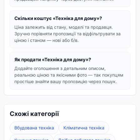
чи для великої родини, ви знайдете ідеального
помічника.
Скільки коштує «Техніка для дому»?
Техніка для прибирання та
Ціна залежить від стану, моделі та продавця.
підтримки чистоти
Зручно порівняти пропозиції та відфільтрувати за
ціною і станом — нові або б/в.
Підтримувати ідеальну чистоту в домі тепер
легко. Пропонуємо пилососи, пароочисники,
праски та відпарювачі, які впораються з будь-
Як продати «Техніка для дому»?
якими завданнями з прибирання та догляду за
Додайте оголошення з детальним описом,
речами.
реальною ціною та якісними фото — так покупцям
простіше знайти вашу пропозицію через пошук.
Комфорт та затишок у вашому
домі
Створіть ідеальний мікроклімат за допомогою
Схожі категорії
кліматичної техніки. Вентилятори, обігрівачі,
зволожувачі повітря та метеостанції
Вбудована техніка
Кліматична техніка
допоможуть підтримувати комфортну