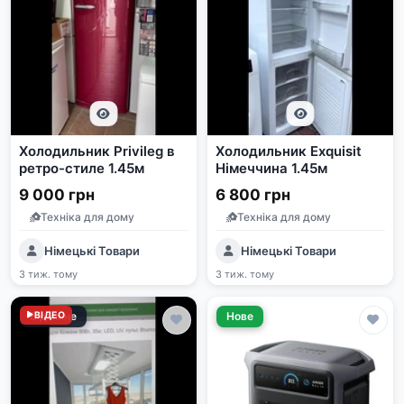
Холодильник Privileg в
Холодильник Exquisit
ретро-стиле 1.45м
Німеччина 1.45м
9 000 грн
6 800 грн
Техніка для дому
Техніка для дому
Німецькі Товари
Німецькі Товари
3 тиж. тому
3 тиж. тому
Відмінне
ВІДЕО
Нове