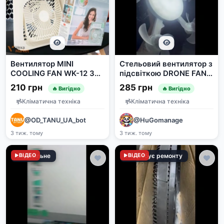
Вентилятор MINI
Стельовий вентилятор з
COOLING FAN WK-12 350
підсвіткою DRONE FAN
мл
LIGHT AT-5FD 54 см з
210 грн
285 грн
🔥 Вигідно
🔥 Вигідно
пультом
Кліматична техніка
Кліматична техніка
@OD_TANU_UA_bot
@HuGomanage
3 тиж. тому
3 тиж. тому
Задовільне
ВІДЕО
Потребує ремонту
ВІДЕО