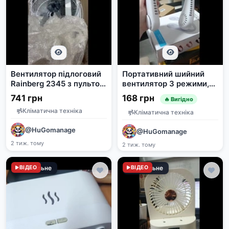
Вентилятор підлоговий
Портативний шийний
Rainberg 2345 з пультом
вентилятор 3 режими,
ДК, 55Вт (зламані
2400mAh, USB (дефект:
741 грн
168 грн
🔥 Вигідно
лопаті)
дує тільки одна
Кліматична техніка
сторона)
Кліматична техніка
@HuGomanage
@HuGomanage
2 тиж. тому
2 тиж. тому
Задовільне
ВІДЕО
Задовільне
ВІДЕО