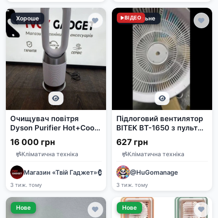
Хороше
Задовільне
ВІДЕО
Очищувач повітря
Підлоговий вентилятор
Dyson Purifier Hot+Cool
BITEK BT-1650 з пультом
Gen1 HP10 вживаний
ДУ, 120Вт, 46см, 5
16 000 грн
627 грн
лопатей
Кліматична техніка
Кліматична техніка
Магазин «Твій Гаджет»⌚️📱🖥️💻
@HuGomanage
3 тиж. тому
3 тиж. тому
Нове
Нове