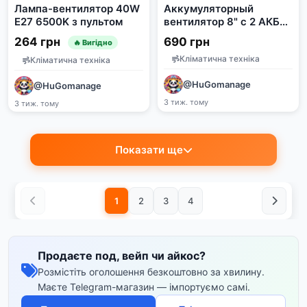
Лампа-вентилятор 40W
Аккумуляторный
E27 6500K з пультом
вентилятор 8" с 2 АКБ
21В, дефект: дует в
264 грн
690 грн
🔥 Вигідно
противоположную
Кліматична техніка
сторону
Кліматична техніка
@HuGomanage
@HuGomanage
3 тиж. тому
3 тиж. тому
Показати ще
1
2
3
4
Продаєте под, вейп чи айкос?
Розмістіть оголошення безкоштовно за хвилину.
Маєте Telegram-магазин — імпортуємо самі.