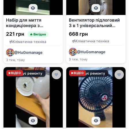
Набір для миття
Вентилятор підлоговий
кондиціонера з
3 в 1 універсальний
дренажним шлангом, 2м
65Вт, 50см
221 грн
668 грн
🔥 Вигідно
Кліматична техніка
Кліматична техніка
@HuGomanage
@HuGomanage
3 тиж. тому
3 тиж. тому
Потребує ремонту
ВІДЕО
Потребує ремонту
ВІДЕО