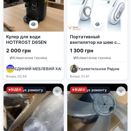
Кулер для води
Портативный
HOTFROST D65EN
вентилятор на шею с
USB зарядкой, 3
2 000 грн
1 300 грн
режима, до 16 часов
Кліматична техніка
Кліматична техніка
работы
ЄДИНИЙ МЕБЛЕВИЙ ХАБ
Удивительное Рядом
Вчора, 02:44
Вчора, 01:41
Потребує ремонту
ВІДЕО
Потребує ремонту
ВІДЕО