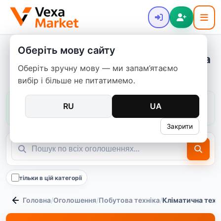
Оберіть мову сайту
Кліматична техніка - купити нове та
Оберіть зручну мову — ми запам’ятаємо
б/в
вибір і більше не питатимемо.
Ціни в цій категорії:
зазвичай
180–12 500 ₴
RU
UA
медіана
730 ₴
143
пропозицій
Закрити
тільки в цій категорії
Головна
/
Оголошення
/
Побутова техніка
/
Кліматична техн