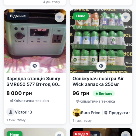
4 дн. тому
Відмінне
Нове
Зарядна станція Sumry
Освіжувач повітря Air
SMR650 577 Вт·год 600
Wick запаска 250мл
Вт
8 000 грн
96 грн
🔥 Вигідно
Кліматична техніка
Кліматична техніка
Victori :3
Euro Price | 🛒 Продукти та 
1 тиж. тому
1 тиж. тому
Нове
Задовільне
ВІДЕО