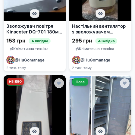
Зволожувач повітря
Настільний вентилятор
Kinscoter DQ-701 180мл
з зволожувачем
з ефектом полум'я від
повітря, USB, пульт
153 грн
295 грн
🔥 Вигідно
🔥 Вигідно
USB
Кліматична техніка
Кліматична техніка
@HuGomanage
@HuGomanage
2 тиж. тому
2 тиж. тому
Нове
ВІДЕО
Нове