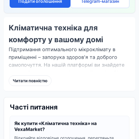
Подати оголошення
Telegram-магазин
Кліматична техніка для
комфорту у вашому домі
Підтримання оптимального мікроклімату в
приміщенні – запорука здоров'я та доброго
самопочуття. На нашій платформі ви знайдете
широкий асортимент кліматичної техніки б/в,
яка допоможе створити ідеальні умови у
Читати повністю
вашому домі чи офісі. Від потужних обігрівачів
до компактних вентиляторів – у нас є все, щоб
зробити ваш побут комфортнішим у будь-яку
Часті питання
пору року.
Різноманітність кліматичної
Як купити «Кліматична техніка» на
VexaMarket?
техніки на VM.IN.UA
Відкрийте відповідне оголошення, перегляньте