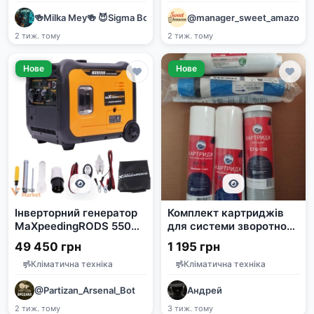
🍻Milka Mey🍻 😈Sigma Boy😈
@manager_sweet_amazon
2 тиж. тому
2 тиж. тому
Нове
Нове
Інверторний генератор
Комплект картриджів
MaXpeedingRODS 5500
для системи зворотного
Вт
осмосу: поліпропілен,
49 450 грн
1 195 грн
вугілля, смола,
Кліматична техніка
Кліматична техніка
постфільтр,
мінералізатор,
@Partizan_Arsenal_Bot
Андрей
мембрана 75 галон
2 тиж. тому
3 тиж. тому