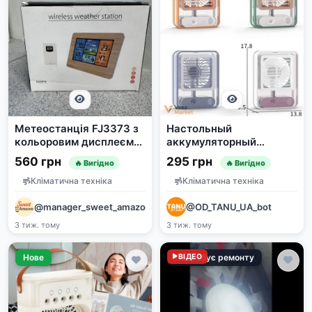
Метеостанція FJ3373 з
Настольный
кольоровим дисплеєм
аккумуляторный
та виносним датчиком
вентилятор с
560 грн
295 грн
🔥 Вигідно
🔥 Вигідно
увлажнителем 4,5W
Кліматична техніка
Кліматична техніка
@manager_sweet_amazon
@OD_TANU_UA_bot
3 тиж. тому
3 тиж. тому
Нове
Потребує ремонту
ВІДЕО