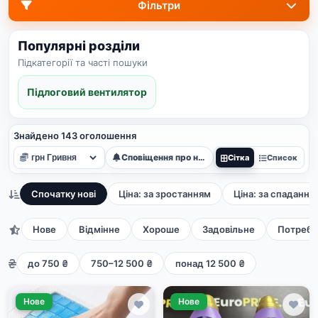
Фільтри
Популярні розділи
Підкатегорії та часті пошуки
Підлоговий вентилятор
Знайдено 143 оголошення
Сповіщення про нові
Сітка
Список
Спочатку нові
Ціна: за зростанням
Ціна: за спадання
Нове
Відмінне
Хороше
Задовільне
Потребу
до 750 ₴
750–12 500 ₴
понад 12 500 ₴
Нове
Нове