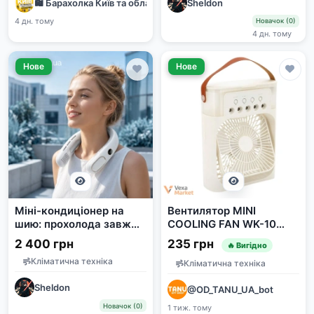
🛍 Барахолка Київ та область | Дошка оголошень 🇺🇦
Sheldon
4 дн. тому
Новачок (0)
4 дн. тому
Нове
Нове
Міні-кондиціонер на
Вентилятор MINI
шию: прохолода завжди
COOLING FAN WK-10
з тобою в будь-яку
700 мл
2 400 грн
235 грн
🔥 Вигідно
погоду
Кліматична техніка
Кліматична техніка
Sheldon
@OD_TANU_UA_bot
Новачок (0)
1 тиж. тому