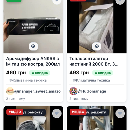
Аромадифузор ANKRS з
Тепловентилятор
імітацією костра, 200мл
настінний 2000 Вт, 3
режими роботи + пульт
460 грн
493 грн
🔥 Вигідно
🔥 Вигідно
Кліматична техніка
Кліматична техніка
@manager_sweet_amazon
@HuGomanage
2 тиж. тому
2 тиж. тому
Потребує ремонту
ВІДЕО
Потребує ремонту
ВІДЕО