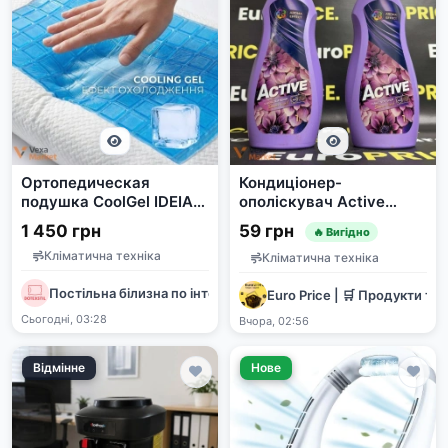
Ортопедическая
Кондиціонер-
подушка CoolGel IDEIA
ополіскувач Active
60x40x11/9 см с
Саммер Тач 1000мл
1 450 грн
59 грн
🔥 Вигідно
охлаждающим гелем
Кліматична техніка
Кліматична техніка
Постільна білизна по інтернет цінам. Наш інстаграм dotexstil
Euro Price | 🛒 Продукти та 
Сьогодні, 03:28
Вчора, 02:56
Відмінне
Нове