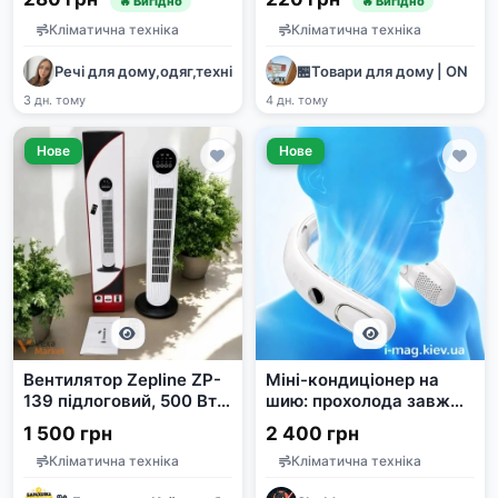
🔥 Вигідно
🔥 Вигідно
метрів, 10 форсунок
Кліматична техніка
Кліматична техніка
Речі для дому,одяг,техніка
🏪Товари для дому | ON
3 дн. тому
4 дн. тому
Нове
Нове
Вентилятор Zepline ZP-
Міні-кондиціонер на
139 підлоговий, 500 Вт,
шию: прохолода завжди
білий
з тобою в будь-яку
1 500 грн
2 400 грн
погоду
Кліматична техніка
Кліматична техніка