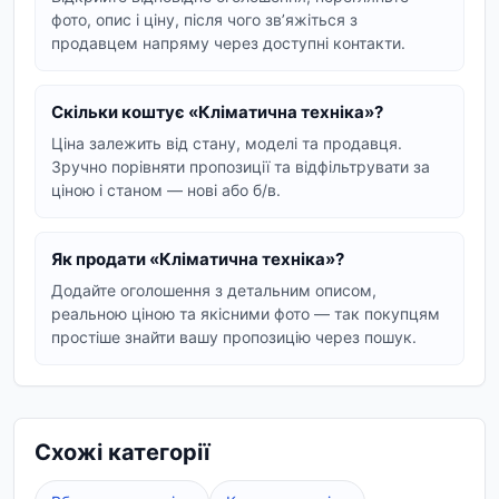
фото, опис і ціну, після чого звʼяжіться з
Ми пропонуємо різноманітні пристрої для
продавцем напряму через доступні контакти.
керування мікрокліматом:
Вентилятори:
підлогові, настільні, стельові
Скільки коштує «Кліматична техніка»?
та безлопатеві моделі для циркуляції
Ціна залежить від стану, моделі та продавця.
повітря в спекотні дні.
Зручно порівняти пропозиції та відфільтрувати за
Обігрівачі:
тепловентилятори, конвектори,
ціною і станом — нові або б/в.
інфрачервоні та масляні радіатори для
швидкого та ефективного обігріву
Як продати «Кліматична техніка»?
приміщень.
Додайте оголошення з детальним описом,
Кондиціонери:
віконні та мобільні моделі
реальною ціною та якісними фото — так покупцям
для створення прохолоди влітку.
простіше знайти вашу пропозицію через пошук.
Зволожувачі та очищувачі повітря:
прилади для підтримки оптимального рівня
вологості та чистоти повітря, що особливо
Схожі категорії
важливо в опалювальний сезон або при
наявності алергій.