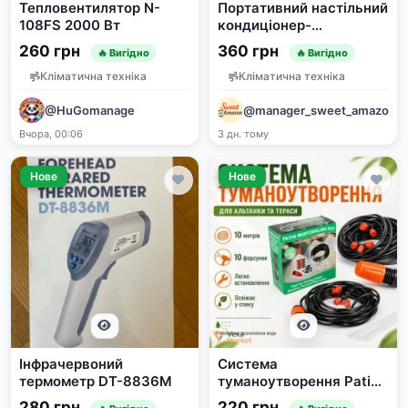
Тепловентилятор N-
Портативний настільний
108FS 2000 Вт
кондиціонер-
охолоджувач з
260 грн
360 грн
🔥 Вигідно
🔥 Вигідно
функцією зволоження
та підсвіткою
Кліматична техніка
Кліматична техніка
@HuGomanage
@manager_sweet_amazon
Вчора, 00:06
3 дн. тому
Нове
Нове
Інфрачервоний
Система
термометр DT-8836M
туманоутворення Patio
Mistcooling Kit 10
280 грн
220 грн