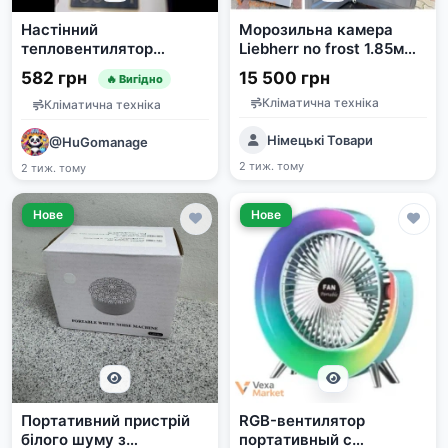
Настінний
Морозильна камера
тепловентилятор
Liebherr no frost 1.85м
2000Вт Wall Air Cooler
60*70
582 грн
15 500 грн
🔥 Вигідно
Кліматична техніка
Кліматична техніка
Німецькі Товари
@HuGomanage
2 тиж. тому
2 тиж. тому
Нове
Нове
Портативний пристрій
RGB-вентилятор
білого шуму з
портативный с