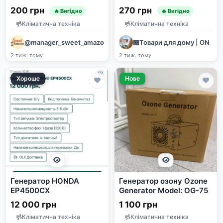
колисковими та
аккумулятором
200 грн
270 грн
🔥 Вигідно
🔥 Вигідно
звуками природи
Кліматична техніка
Кліматична техніка
@manager_sweet_amazon
🏪Товари для дому | ON
2 тиж. тому
2 тиж. тому
Хороше
Нове
Генератор HONDA
Генератор озону Ozone
EP4500CX
Generator Model: OG-75
12 000 грн
1 100 грн
Кліматична техніка
Кліматична техніка