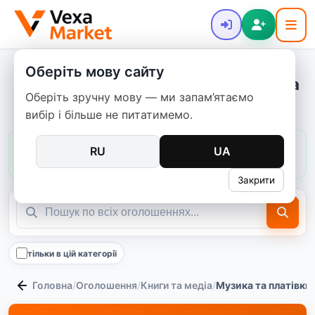
Оберіть мову сайту
Музика та платівки - купити нове та
Оберіть зручну мову — ми запам’ятаємо
б/в
вибір і більше не питатимемо.
Ціни в цій категорії:
зазвичай
795–3 995 ₴
RU
UA
медіана
1 290 ₴
125
пропозицій
Закрити
тільки в цій категорії
Головна
/
Оголошення
/
Книги та медіа
/
Музика та платівки