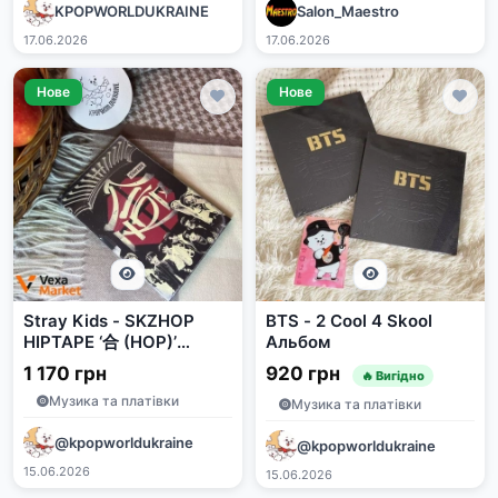
KPOPWORLDUKRAINE
Salon_Maestro
17.06.2026
17.06.2026
Нове
Нове
Stray Kids - SKZHOP
BTS - 2 Cool 4 Skool
HIPTAPE ‘合 (HOP)’
Альбом
Standard Version
1 170 грн
920 грн
🔥 Вигідно
Музика та платівки
Музика та платівки
@kpopworldukraine
@kpopworldukraine
15.06.2026
15.06.2026