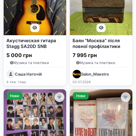
Акустическая гитара
Баян "Москва" після
Stagg SA20D SNB
повної профілактики
5 000 грн
7 995 грн
Музика та платівки
Музика та платівки
Саша Наточій
Salon_Maestro
4 тиж. тому
02.07.2026
Нове
Нове