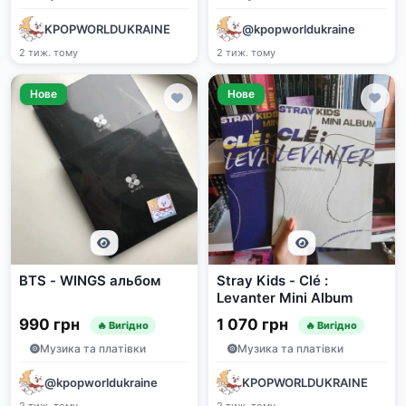
KPOPWORLDUKRAINE
@kpopworldukraine
2 тиж. тому
2 тиж. тому
Нове
Нове
BTS - WINGS альбом
Stray Kids - Clé :
Levanter Mini Album
990 грн
1 070 грн
🔥 Вигідно
🔥 Вигідно
Музика та платівки
Музика та платівки
@kpopworldukraine
KPOPWORLDUKRAINE