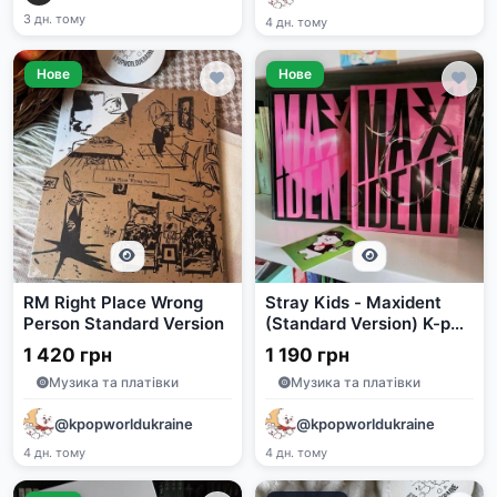
3 дн. тому
4 дн. тому
Нове
Нове
RM Right Place Wrong
Stray Kids - Maxident
Person Standard Version
(Standard Version) K-pop
Album
1 420 грн
1 190 грн
Музика та платівки
Музика та платівки
@kpopworldukraine
@kpopworldukraine
4 дн. тому
4 дн. тому