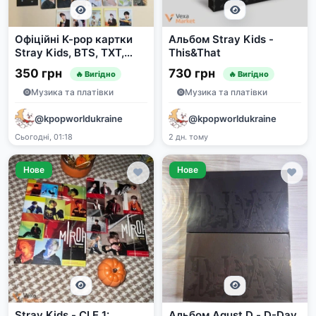
Офіційні K-pop картки
Альбом Stray Kids -
Stray Kids, BTS, TXT,
This&That
Enhypen та інших
350 грн
730 грн
🔥 Вигідно
🔥 Вигідно
Музика та платівки
Музика та платівки
@kpopworldukraine
@kpopworldukraine
Сьогодні, 01:18
2 дн. тому
Нове
Нове
Stray Kids - CLE 1:
Альбом Agust D - D-Day