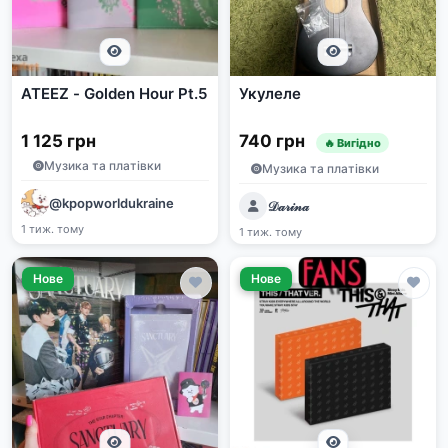
ATEEZ - Golden Hour Pt.5
Укулеле
1 125 грн
740 грн
🔥 Вигідно
Музика та платівки
Музика та платівки
@kpopworldukraine
𝒟𝒶𝓇𝒾𝓃𝒶
1 тиж. тому
1 тиж. тому
Нове
Нове