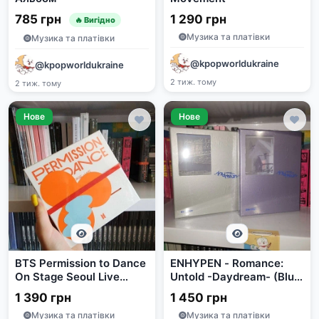
785 грн
1 290 грн
🔥 Вигідно
Музика та платівки
Музика та платівки
@kpopworldukraine
@kpopworldukraine
2 тиж. тому
2 тиж. тому
Нове
Нове
BTS Permission to Dance
ENHYPEN - Romance:
On Stage Seoul Live
Untold -Daydream- (Blue
Versions (Contact, On
Noon, White Midnight)
1 390 грн
1 450 грн
Stage) Album
Музика та платівки
Музика та платівки