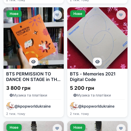
2 тиж. тому
2 тиж. тому
Нове
Нове
BTS PERMISSION TO
BTS - Memories 2021
DANCE ON STAGE in THE
Digital Code
US
3 800 грн
5 200 грн
Музика та платівки
Музика та платівки
@kpopworldukraine
@kpopworldukraine
2 тиж. тому
2 тиж. тому
Нове
Нове