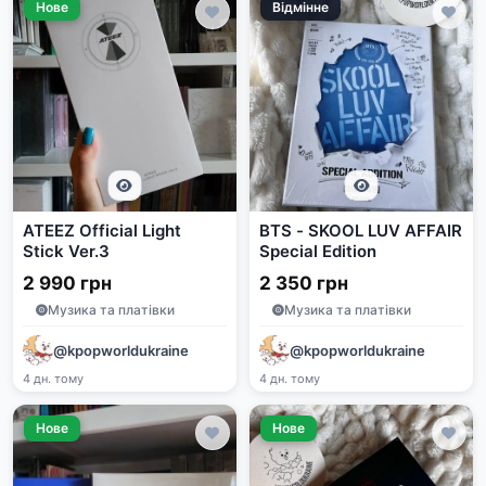
Нове
Відмінне
ATEEZ Official Light
BTS - SKOOL LUV AFFAIR
Stick Ver.3
Special Edition
2 990 грн
2 350 грн
Музика та платівки
Музика та платівки
@kpopworldukraine
@kpopworldukraine
4 дн. тому
4 дн. тому
Нове
Нове