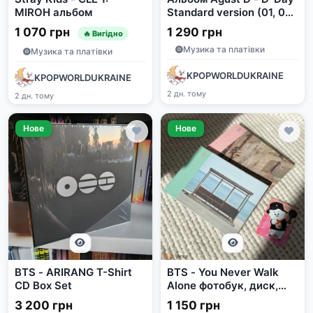
MIROH альбом
Standard version (01, 02
ver)
1 070 грн
1 290 грн
🔥 Вигідно
Музика та платівки
Музика та платівки
KPOPWORLDUKRAINE
KPOPWORLDUKRAINE
2 дн. тому
2 дн. тому
Нове
Нове
BTS - ARIRANG T-Shirt
BTS - You Never Walk
CD Box Set
Alone фотобук, диск,
фотокарточка
3 200 грн
1 150 грн