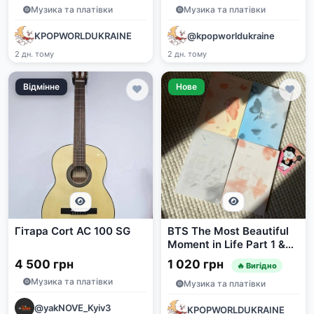
Музика та платівки
Музика та платівки
KPOPWORLDUKRAINE
@kpopworldukraine
2 дн. тому
2 дн. тому
Відмінне
Нове
Гітара Cort AC 100 SG
BTS The Most Beautiful
Moment in Life Part 1 &
Part 2 (CD, Photobook,
4 500 грн
1 020 грн
🔥 Вигідно
Photocard)
Музика та платівки
Музика та платівки
@yakNOVE_Kyiv3
KPOPWORLDUKRAINE