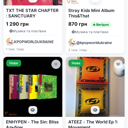
TXT THE STAR CHAPTER
Stray Kids Mini Album
: SANCTUARY
This&That
1 290 грн
870 грн
🔥 Вигідно
Музика та платівки
Музика та платівки
KPOPWORLDUKRAINE
@kpopworldukraine
1 тиж. тому
2 тиж. тому
Нове
Нове
ENHYPEN - The Sin: Bliss
ATEEZ - The World Ep 1:
Альбом
Movement