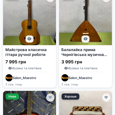
Майстрова класична
Балалайка прима
гітара ручної роботи
Чернігівська музична
фабрика 3-струнна
7 995 грн
3 995 грн
Музика та платівки
Музика та платівки
Salon_Maestro
Salon_Maestro
3 тиж. тому
3 тиж. тому
Нове
Хороше