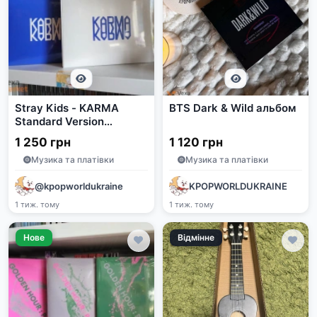
Stray Kids - KARMA
BTS Dark & Wild альбом
Standard Version
(Ceremony, Hooray)
1 250 грн
1 120 грн
Музика та платівки
Музика та платівки
@kpopworldukraine
KPOPWORLDUKRAINE
1 тиж. тому
1 тиж. тому
Нове
Відмінне