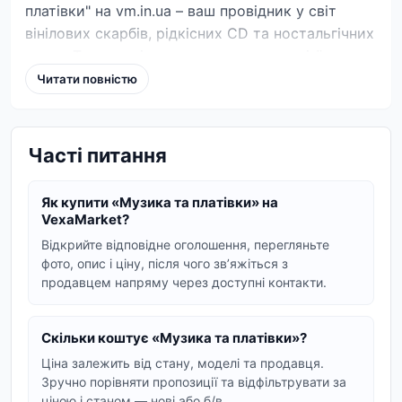
платівки" на vm.in.ua – ваш провідник у світ
вінілових скарбів, рідкісних CD та ностальгічних
касет. Тут ентузіасти та меломани з усієї
України можуть знайти та придбати унікальні
Читати повністю
музичні носії, від класичних шедеврів до
сучасних хітів. Якщо ви шукаєте ту саму
платівку, яка звучала у вашому дитинстві, або
Часті питання
хочете поповнити свою колекцію новими
релізами, наш розділ – ідеальне місце для
Як купити «Музика та платівки» на
пошуку.
VexaMarket?
Відкрийте відповідне оголошення, перегляньте
Вінілові платівки: магія
фото, опис і ціну, після чого звʼяжіться з
аналогового звуку
продавцем напряму через доступні контакти.
Вініл переживає друге народження, і це не
дивно. Його теплий, насичений звук неможливо
Скільки коштує «Музика та платівки»?
сплутати ні з чим. На vm.in.ua ви знайдете
Ціна залежить від стану, моделі та продавця.
широкий асортимент вінілових платівок різних
Зручно порівняти пропозиції та відфільтрувати за
ціною і станом — нові або б/в.