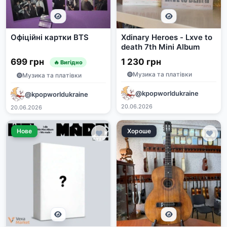
Офіційні картки BTS
Xdinary Heroes - Lxve to
death 7th Mini Album
699 грн
1 230 грн
🔥 Вигідно
Музика та платівки
Музика та платівки
@kpopworldukraine
@kpopworldukraine
20.06.2026
20.06.2026
Нове
Хороше