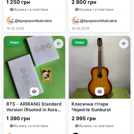
1 250 грн
2 800 грн
Музика та платівки
Музика та платівки
@kpopworldukraine
@kpopworldukraine
18.06.2026
18.06.2026
Нове
Нове
BTS - ARIRANG Standard
Класична гітара
Version (Rooted in Korea
Чернігів Sunburst
Ver.)
1 390 грн
2 995 грн
Музика та платівки
Музика та платівки