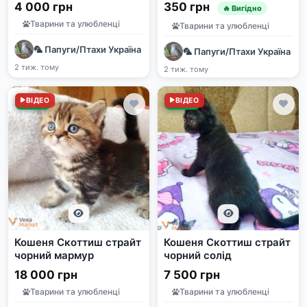
4 000 грн
350 грн
🔥 Вигідно
Тварини та улюбленці
Тварини та улюбленці
🦜 Папуги/Птахи Україна | Продаж та прилаштування | e-pet
🦜 Папуги/Птахи Україна | 
2 тиж. тому
2 тиж. тому
Нове
ВІДЕО
Нове
ВІДЕО
Кошеня Скоттиш страйт
Кошеня Скоттиш страйт
чорний мармур
чорний солід
18 000 грн
7 500 грн
Тварини та улюбленці
Тварини та улюбленці