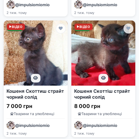
@impulsiomiomio
@impulsiomiomio
2 тиж. тому
2 тиж. тому
Нове
ВІДЕО
Нове
ВІДЕО
Кошеня Скоттиш страйт
Кошеня Скоттіш страйт
чорний солід
чорний солід
7 000 грн
8 000 грн
Тварини та улюбленці
Тварини та улюбленці
@impulsiomiomio
@impulsiomiomio
2 тиж. тому
2 тиж. тому