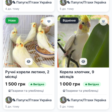
🦜 Папуги/Птахи Україна | Продаж та прилаштування | e-pet
🦜 Папуги/Птахи Україна | 
4 дн. тому
5 дн. тому
Нове
Відмінне
Ручні корели лютино, 2
Корела хлопчик, 9
місяці
місяців
1 500 грн
1 000 грн
🔥 Вигідно
🔥 Вигідно
Тварини та улюбленці
Тварини та улюбленці
🦜 Папуги/Птахи Україна | Продаж та прилаштування | e-pet
🦜 Папуги/Птахи Україна | 
5 дн. тому
5 дн. тому