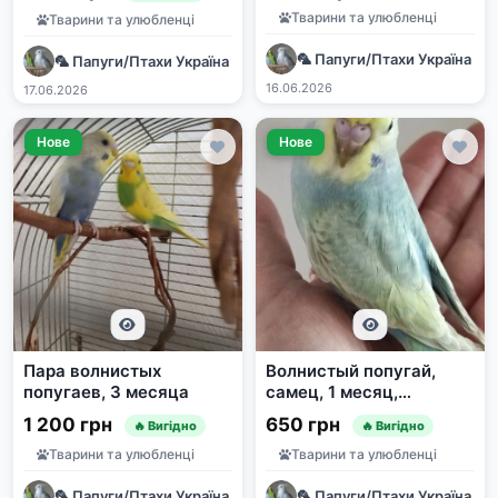
Тварини та улюбленці
Тварини та улюбленці
🦜 Папуги/Птахи Україна | 
🦜 Папуги/Птахи Україна | Продаж та прилаштування | e-pet
16.06.2026
17.06.2026
Нове
Нове
Пара волнистых
Волнистый попугай,
попугаев, 3 месяца
самец, 1 месяц,
изумрудный
1 200 грн
650 грн
🔥 Вигідно
🔥 Вигідно
желтолицый
Тварини та улюбленці
Тварини та улюбленці
🦜 Папуги/Птахи Україна | Продаж та прилаштування | e-pet
🦜 Папуги/Птахи Україна | 