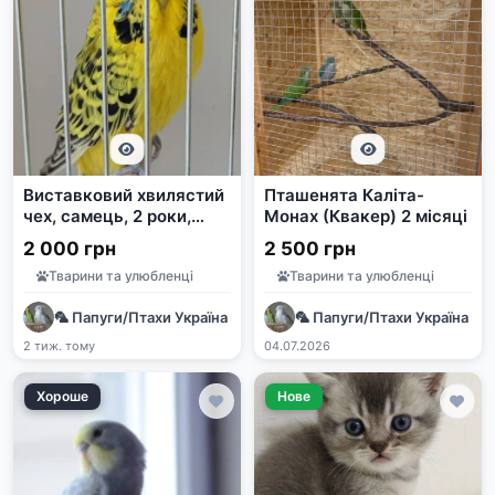
Виставковий хвилястий
Пташенята Каліта-
чех, самець, 2 роки,
Монах (Квакер) 2 місяці
жовтий опалін
2 000 грн
2 500 грн
Тварини та улюбленці
Тварини та улюбленці
🦜 Папуги/Птахи Україна | Продаж та прилаштування | e-pet
🦜 Папуги/Птахи Україна | 
2 тиж. тому
04.07.2026
Хороше
Нове