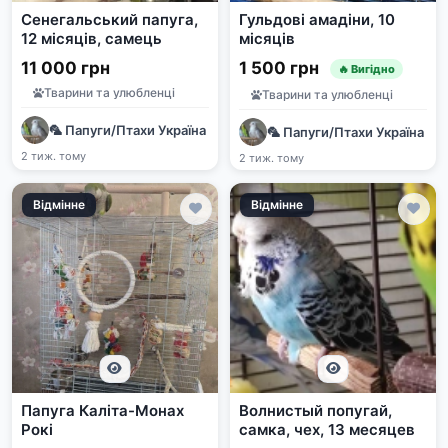
Сенегальський папуга,
Гульдові амадіни, 10
12 місяців, самець
місяців
11 000 грн
1 500 грн
🔥 Вигідно
Тварини та улюбленці
Тварини та улюбленці
🦜 Папуги/Птахи Україна | Продаж та прилаштування | e-pet
🦜 Папуги/Птахи Україна | 
2 тиж. тому
2 тиж. тому
Відмінне
Відмінне
Папуга Каліта-Монах
Волнистый попугай,
Рокі
самка, чех, 13 месяцев