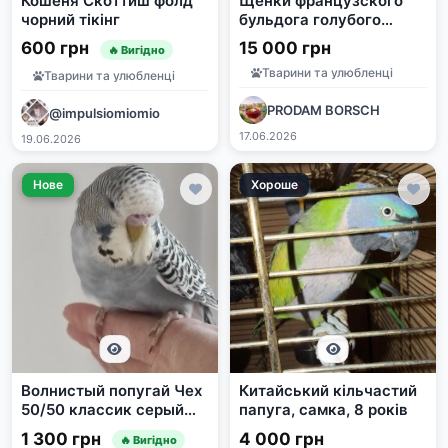
Кошеня Скоттиш фолд
Щенки французского
чорний тікінг
бульдога голубого
окраса
600 грн
15 000 грн
🔥 Вигідно
Тварини та улюбленці
Тварини та улюбленці
PRODAM BORSCH
@impulsiomiomio
17.06.2026
19.06.2026
Нове
Хороше
Волнистый попугай Чех
Китайський кільчастий
50/50 классик серый
папуга, самка, 8 років
графит
1 300 грн
4 000 грн
🔥 Вигідно