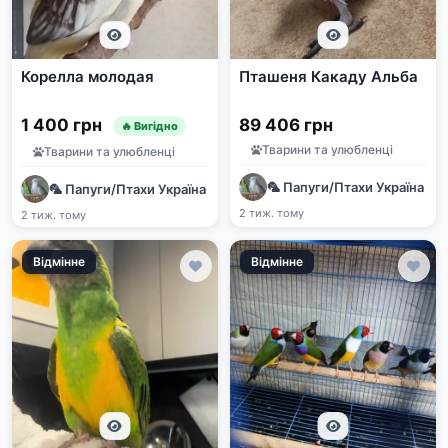
Корелла молодая
Пташеня Какаду Альба
1 400 грн
89 406 грн
🔥 Вигідно
Тварини та улюбленці
Тварини та улюбленці
🦜 Папуги/Птахи Україна | 
🦜 Папуги/Птахи Україна | Продаж та прилаштування | e-pet
2 тиж. тому
2 тиж. тому
Відмінне
Відмінне