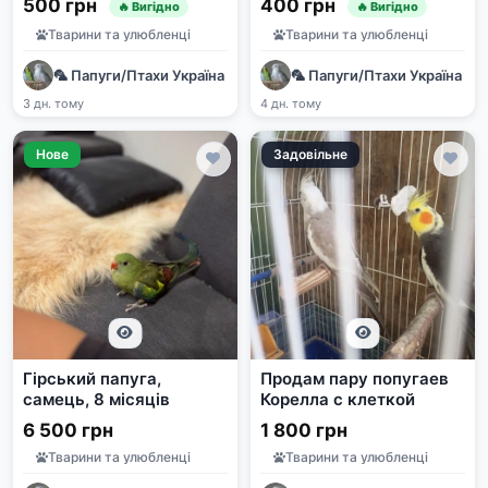
500 грн
400 грн
🔥 Вигідно
🔥 Вигідно
Тварини та улюбленці
Тварини та улюбленці
🦜 Папуги/Птахи Україна | Продаж та прилаштування | e-pet
🦜 Папуги/Птахи Україна | 
3 дн. тому
4 дн. тому
Нове
Задовільне
Гірський папуга,
Продам пару попугаев
самець, 8 місяців
Корелла с клеткой
6 500 грн
1 800 грн
Тварини та улюбленці
Тварини та улюбленці