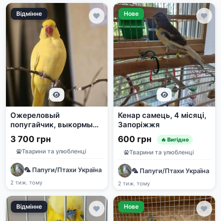
Відмінне
Нове
Ожереловый
Кенар самець, 4 місяці,
попугайчик, выкормыш,
Запоріжжя
2 года
3 700 грн
600 грн
🔥 Вигідно
Тварини та улюбленці
Тварини та улюбленці
🦜 Папуги/Птахи Україна | Продаж та прилаштування | e-pet
🦜 Папуги/Птахи Україна | 
2 тиж. тому
2 тиж. тому
Відмінне
Нове