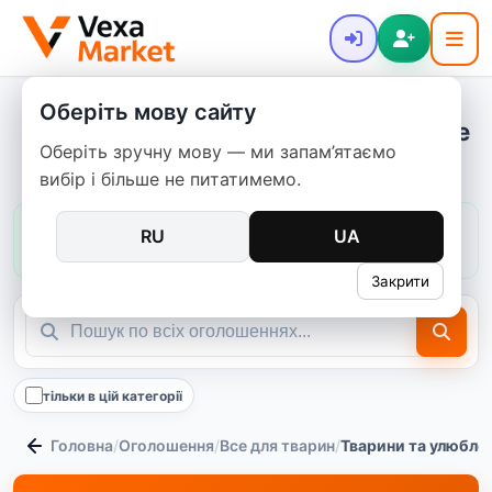
Оберіть мову сайту
Тварини та улюбленці - купити нове
Оберіть зручну мову — ми запам’ятаємо
та б/в
вибір і більше не питатимемо.
Ціни в цій категорії:
зазвичай
450–11 000 ₴
RU
UA
медіана
2 000 ₴
64
пропозицій
Закрити
тільки в цій категорії
Головна
/
Оголошення
/
Все для тварин
/
Тварини та улюбле