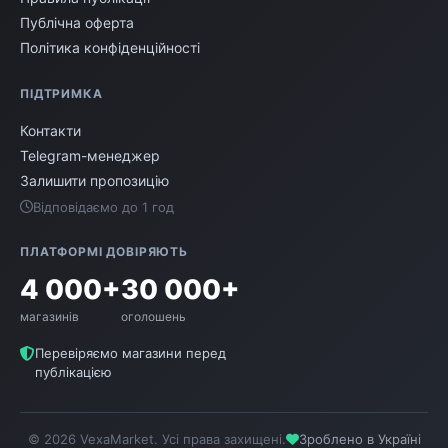
тваринами
Публічна оферта
Правильне харчування:
Забезпечте
Політика конфіденційності
улюбленця збалансованим кормом, що
відповідає його віку, породі та стану
ПІДТРИМКА
здоров'я.
Контакти
Ветеринарний догляд:
Регулярно
Telegram-менеджер
відвідуйте ветеринара для профілактичних
Залишити пропозицію
оглядів та вакцинації.
Відповідаємо до 1 год
Фізична активність:
Забезпечте достатній
рівень фізичного навантаження для
ПЛАТФОРМІ ДОВІРЯЮТЬ
підтримки здоров'я та гарного настрою
4 000+
30 000+
вашого улюбленця.
магазинів
оголошень
Соціалізація:
Допомагайте улюбленцю
адаптуватися до спілкування з людьми та
Перевіряємо магазини перед
публікацією
іншими тваринами, особливо в ранньому
віці.
Безпека:
Створіть безпечне середовище
© 2026 VexaMarket. Усі права захищені.
Зроблено в Україні