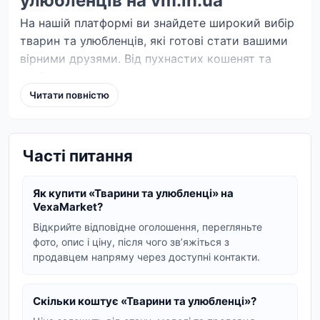
улюбленців на vm.in.ua
На нашій платформі ви знайдете широкий вибір
тварин та улюбленців, які готові стати вашими
вірними друзями. Від пухнастих кошенят та
грайливих цуценят до екзотичних птахів та
рептилій – у нас є пропозиції на будь-який смак.
Читати повністю
Шукаєте ви породистого улюбленця чи хочете
подарувати дім тварині, яка потребує турботи,
vm.in.ua допоможе вам у цьому.
Часті питання
Популярні категорії тварин
Як купити «Тварини та улюбленці» на
У цьому розділі представлені оголошення про
VexaMarket?
продаж та купівлю найрізноманітніших
Відкрийте відповідне оголошення, перегляньте
домашніх улюбленців. Ви можете знайти:
фото, опис і ціну, після чого звʼяжіться з
продавцем напряму через доступні контакти.
Коти та кошенята:
від милих домашніх
муркотунів до породистих красенів.
Скільки коштує «Тварини та улюбленці»?
Собаки та цуценята:
вірні компаньйони