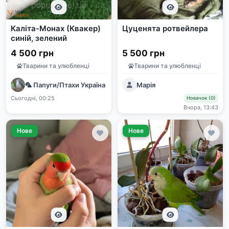
Каліта-Монах (Квакер)
Цуценята ротвейлера
синій, зелений
4 500 грн
5 500 грн
Тварини та улюбленці
Тварини та улюбленці
🦜 Папуги/Птахи Україна | Продаж та прилаштування | e-pet
Марія
Сьогодні, 00:25
Новачок (0)
Вчора, 13:43
Нове
Нове