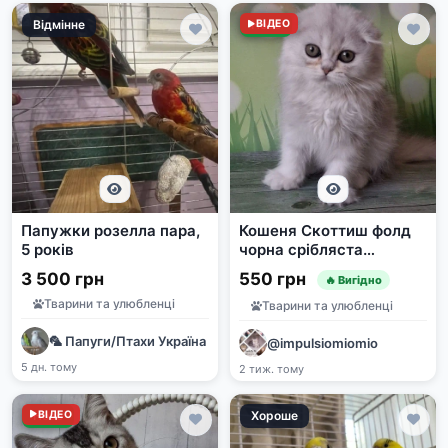
Відмінне
Нове
ВІДЕО
Папужки розелла пара,
Кошеня Скоттиш фолд
5 років
чорна срібляста
затушована
3 500 грн
550 грн
🔥 Вигідно
Тварини та улюбленці
Тварини та улюбленці
🦜 Папуги/Птахи Україна | Продаж та прилаштування | e-pet
@impulsiomiomio
5 дн. тому
2 тиж. тому
Нове
ВІДЕО
Хороше