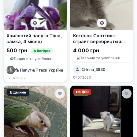
Хвилястий папуга Тіша,
Котёнок Скоттиш-
самка, 4 місяці
страйт серебристый
Табби
500 грн
4 000 грн
🔥 Вигідно
Тварини та улюбленці
Тварини та улюбленці
@Irina_3830
🦜 Папуги/Птахи Україна | Продаж та прилаштування | e-pet
01.07.2026
02.07.2026
Відмінне
Нове
ВІДЕО