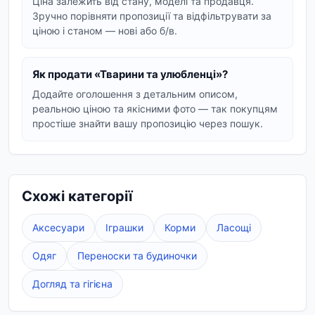
для активного відпочинку або затишні
Ціна залежить від стану, моделі та продавця.
Зручно порівняти пропозиції та відфільтрувати за
друзі для дому.
ціною і станом — нові або б/в.
Птахи:
балакучі папуги, мелодійні
канарейки та інші пернаті друзі.
Як продати «Тварини та улюбленці»?
Гризуни:
хом'яки, морські свинки, кролики
Додайте оголошення з детальним описом,
– чарівні маленькі улюбленці.
реальною ціною та якісними фото — так покупцям
Рибки:
акваріумні мешканці для створення
простіше знайти вашу пропозицію через пошук.
підводного світу у вас вдома.
Рептилії та екзотичні тварини:
для
любителів незвичайних компаньйонів.
Схожі категорії
Як вибрати ідеального
Аксесуари
Іграшки
Корми
Ласощі
улюбленця?
Які породи собак є найбільш
Одяг
Переноски та будиночки
популярними?
Догляд та гігієна
Популярність порід собак може варіюватися,
але серед тих, що часто зустрічаються на нашій