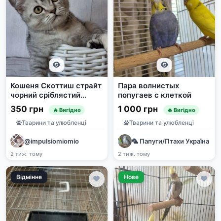
Кошеня Скоттиш страйт
Пара волнистых
чорний сріблястий
попугаев с клеткой
тікований
350 грн
1 000 грн
🔥 Вигідно
🔥 Вигідно
Тварини та улюбленці
Тварини та улюбленці
@impulsiomiomio
🦜 Папуги/Птахи Україна | 
2 тиж. тому
2 тиж. тому
Відмінне
Нове