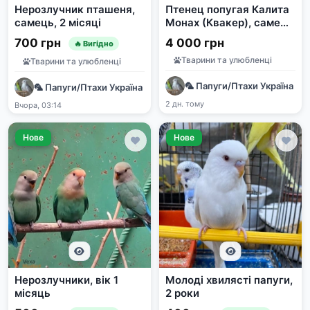
Нерозлучник пташеня,
Птенец попугая Калита
самець, 2 місяці
Монах (Квакер), самец,
1 месяц
700 грн
4 000 грн
🔥 Вигідно
Тварини та улюбленці
Тварини та улюбленці
🦜 Папуги/Птахи Україна | 
🦜 Папуги/Птахи Україна | Продаж та прилаштування | e-pet
2 дн. тому
Вчора, 03:14
Нове
Нове
Нерозлучники, вік 1
Молоді хвилясті папуги,
місяць
2 роки