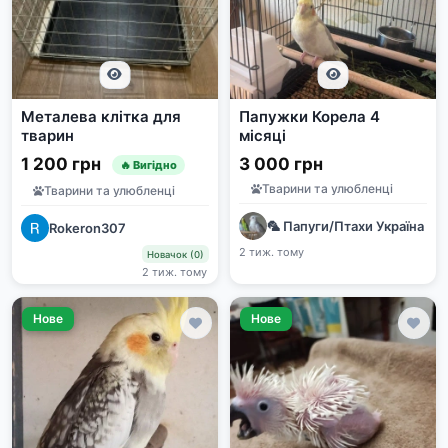
Металева клітка для
Папужки Корела 4
тварин
місяці
1 200 грн
3 000 грн
🔥 Вигідно
Тварини та улюбленці
Тварини та улюбленці
🦜 Папуги/Птахи Україна | 
Rokeron307
2 тиж. тому
Новачок (0)
2 тиж. тому
Нове
Нове