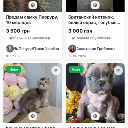
Продам самку Пирруру,
Британский котенок,
10 месяцев
белый окрас, голубые
глаза
3 500 грн
3 000 грн
Тварини та улюбленці
Тварини та улюбленці
🦜 Папуги/Птахи Україна | Продаж та прилаштування | e-pet
Анастасия Гребенюк
01.07.2026
20.06.2026
Нове
Нове