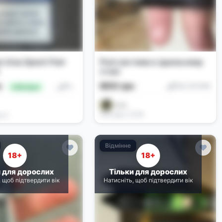
e Ursa Epoch Pod-
Pod-система в ідеальному
стані
600 грн
н
Под-системи
Под-системи
🔥 Вигідно
ℳ𝒶𝓀𝓈
Сьогодні, 22:56
0:11
Відмінне
18+
18+
и для дорослих
Тільки для дорослих
, щоб підтвердити вік
Натисніть, щоб підтвердити вік