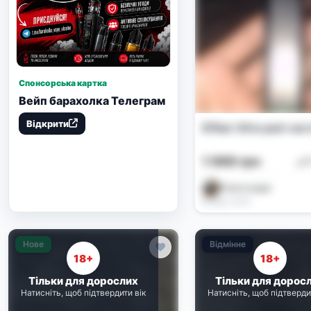
Спонсорська картка
Вейп барахолка Телеграм
Відкрити
Elfbar Ultra pod-си
1 000 грн
П
Олександра
Вчора, 12:22
Нове
Відмінне
18+
18+
Тільки для дорослих
Тільки для дорос
Натисніть, щоб підтвердити вік
Натисніть, щоб підтверди