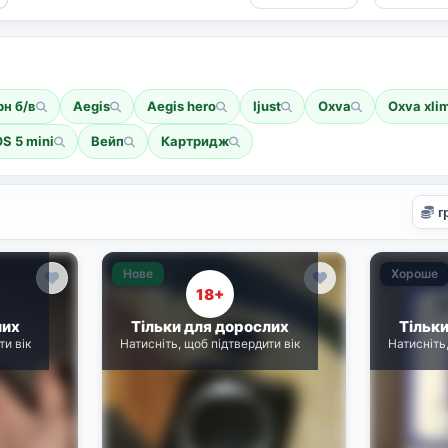
рн б/в
Aegis
Aegis hero
Ijust
Oxva
Oxva xli
S 5 mini
Вейп
Картридж
Нове
Хороше
18+
лих
Тільки для дорослих
Тільк
ти вік
Натисніть, щоб підтвердити вік
Натисніть