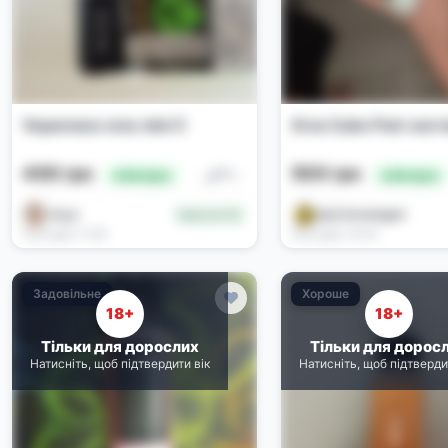
Vaporesso xros mini 5
Xros Cube Pod-сист
400 грн
500 грн
Под-системи
🔥 Вигідно
🔥 Вигідно
Надя
𝙟𝙤𝙧𝙟 #𝙖𝙫𝙚𝙣𝙜𝙚𝙧
Новачок (0)
Сьогодні, 11:30
Сьогодні, 10:25
Задовільне
Хороше
18+
18+
Тільки для дорослих
Тільки для дорос
Натисніть, щоб підтвердити вік
Натисніть, щоб підтверди