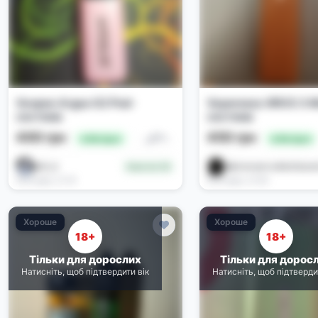
Voopoo Argus G2 Pod-
Vaporesso XROS 3 M
система
система
400 грн
450 грн
Под-системи
🔥 Вигідно
🔥 Вигідно
𝒔𝑹𝑿_𝟖
Афтичность#antizave
Новачок (0)
Сьогодні, 21:14
Сьогодні, 21:03
Хороше
Хороше
18+
18+
Тільки для дорослих
Тільки для дорос
Натисніть, щоб підтвердити вік
Натисніть, щоб підтверди