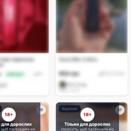
тема Vaporesso
Oxva Xlim 3 Ultra
ni
800 грн
н
Под-системи
Под-системи
🔥 Вигідно
Олег Кухар
EHR
Вчора, 16:04
7
Відмінне
18+
18+
и для дорослих
Тільки для дорослих
, щоб підтвердити вік
Натисніть, щоб підтвердити вік