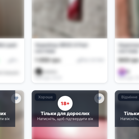
ini pod-
Vapeshop XROS 6 Pod-
Vaporess
система
система
1 050 грн
949 гр
Под-системи
Под-системи
vetosha
👾
t (maxym)
Сьогодні, 19:35
Сьогодні, 1
Хороше
Відмінне
18+
лих
Тільки для дорослих
Тільк
ти вік
Натисніть, щоб підтвердити вік
Натисніть