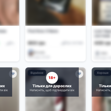
ема
Pod Xros 5 Nano
Lost Vap
система
600 грн
400 гр
Под-системи
Под-системи
Eva.sex
лиза
Сьогодні, 00:58
Сьогодні, 0
Відмінне
Хороше
18+
лих
Тільки для дорослих
Тільк
ти вік
Натисніть, щоб підтвердити вік
Натисніть