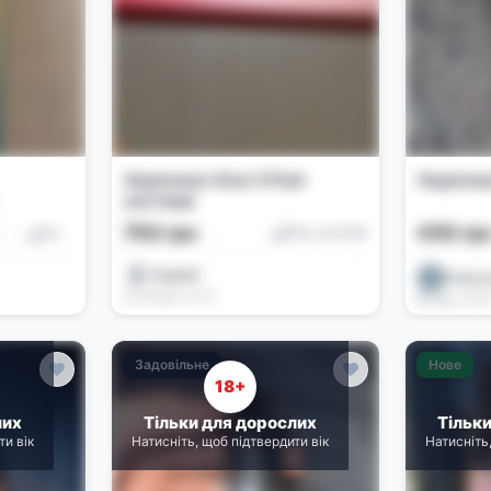
Vaporesso Xros 5 Pod-
Vaporess
система
750 грн
450 гр
Под-системи
Под-системи
Андрей
Олекс
Сьогодні, 15:21
Вчора, 13:0
Задовільне
Нове
18+
лих
Тільки для дорослих
Тільк
ти вік
Натисніть, щоб підтвердити вік
Натисніть