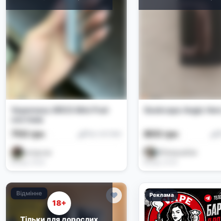
Vaporesso XROS Mini Pod-
Geekvape Aegis Her
система
750 грн
800 грн
Под-системи
П
катрусик
@Tempus02w
Вчора, 15:52
Вчора, 15:16
Відмінне
Реклама
18+
Тільки для дорослих