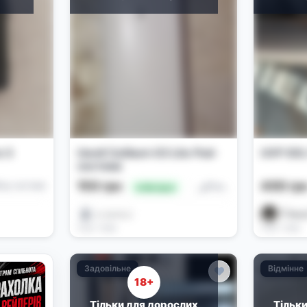
o 3
Uwell Caliburn G3 Lite Pod-
UVP SOL
система
150 грн
400 гр
од-системи
Под-системи
🔥 Вигідно
⚝𝒩ℴ𝒱𝒾𝓍⚝
༒︎𝐑𝐚𝐭𝐞𝐢
2 дн. тому
2 дн. тому
Задовільне
Відмінне
18+
Тільки для дорослих
Тільк