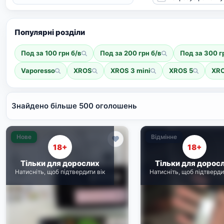
Популярні розділи
Под за 100 грн б/в
Под за 200 грн б/в
Под за 300 г
Vaporesso
XROS
XROS 3 mini
XROS 5
XRO
Знайдено більше 500 оголошень
Нове
Відмінне
18+
18+
Тільки для дорослих
Тільки для дорос
Натисніть, щоб підтвердити вік
Натисніть, щоб підтверди