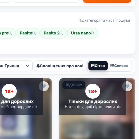
Підкатегорії та часті пошуки
m pro
Pasito
Pasito 2
Ursa nano
Сповіщення про нові
Сітка
Список
Відмінне
18+
18+
и для дорослих
Тільки для дорослих
, щоб підтвердити вік
Натисніть, щоб підтвердити вік