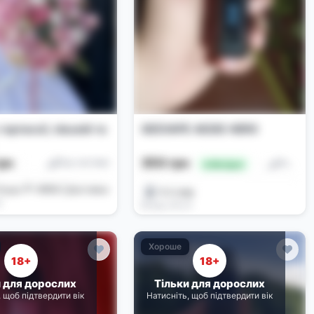
гортензії, півоній та
GEEVAPE AEGIS HERO
рн
350 грн
Под-системи
Под-системи
🔥 Вигідно
Луцьк 💐 VERDI | Доставка
O_ll_egg
9
Вчора, 00:24
Хороше
18+
18+
и для дорослих
Тільки для дорослих
, щоб підтвердити вік
Натисніть, щоб підтвердити вік