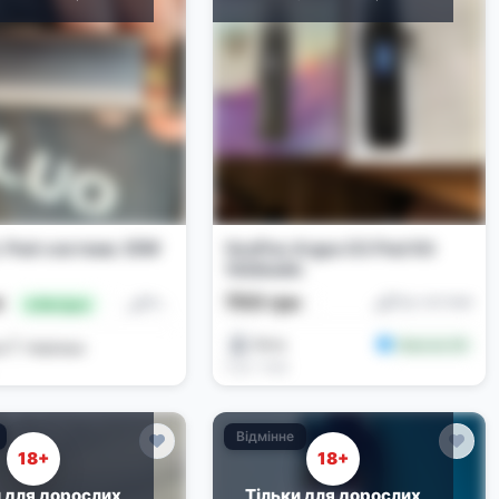
 Pod-система 35W
VooPoo Argus G3 Pod Kit
1500mAh
700 грн
н
Под-системи
Под-системи
🔥 Вигідно
Dima
Новачок (0)
𝐭༒︎ #𝗼𝗯𝗹𝗶𝘃𝗶𝗼𝗻
2 дн. тому
Відмінне
18+
18+
и для дорослих
Тільки для дорослих