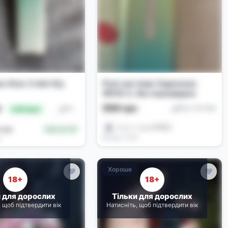
o Xros 3 mini б/у
Pod-система Vaporesso
XROS 3, без картриджа
599 грн
н
Под-системи
Под-системи
🔥 Вигідно
𝑀𝒶𝓇𝒾𝓎𝒶🩵🥹🫠
андр
Новачок (0)
Вчора, 12:26
5
Хороше
18+
18+
и для дорослих
Тільки для дорослих
, щоб підтвердити вік
Натисніть, щоб підтвердити вік