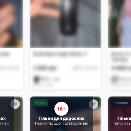
стема
GeekVape Aegis Boost 3
Букет із 
троянд
1 250 грн
4 900 г
од-системи
Под-системи
ŠØÙŁ々sdx
Квіти 
Вчора, 12:06
Вчора, 01:0
Нове
Хороше
18+
лих
Тільки для дорослих
Тільк
ти вік
Натисніть, щоб підтвердити вік
Натисніть