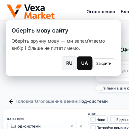
Оголошення
Бло
Оберіть мову сайту
Оберіть зручну мову — ми запам’ятаємо
вибір і більше не питатимемо.
Цін
RU
UA
Закрити
тільки в цій 
Головна
Оголошення
Вейпи
Под-системи
/
/
/
СТАН
КАТЕГОРІЯ
Нове
Відмін
×
Под-системи
Потребує ремонту