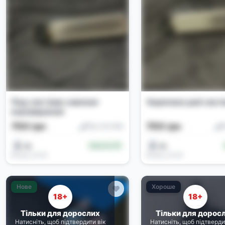
Под-система сменная
Vaporesso pod сист
картриджная
700 грн
700 грн
Под-системи
П
gg
gg
Новачок (0)
Вчора, 23:00
Вчора, 22:59
Нове
Хороше
18+
18+
Тільки для дорослих
Тільки для дорос
Натисніть, щоб підтвердити вік
Натисніть, щоб підтверди