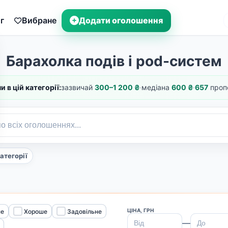
г
Вибране
Додати оголошення
Барахолка подів і pod-систем
и в цій категорії:
зазвичай
300–1 200 ₴
·
медіана
600 ₴
·
657
проп
категорії
ЦІНА, ГРН
не
Хороше
Задовільне
—