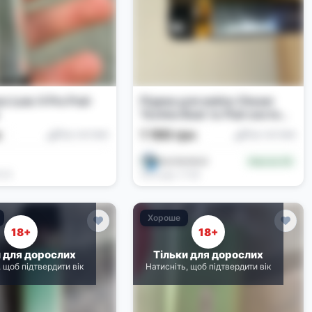
o Luxe X Pro Pod-
Рідина для вейпу Chaser
Techno Beat та Pod-система
Vaporesso
н
1 100 грн
Под-системи
Под-системи
savchenko☕️
Новачок (0)
9:10
Сьогодні, 17:56
Хороше
18+
18+
и для дорослих
Тільки для дорослих
, щоб підтвердити вік
Натисніть, щоб підтвердити вік