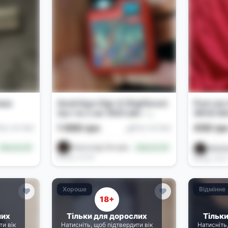
ема
GeekVape Digi-Q (Digiflavor)
Pod-сис
2шт по 2 мл 1000 мАг –
XROS Mi
Samurai Red
1 000 грн
450 гр
од-системи
Под-системи
Александр Овчаренко German_Grifon (German_Grifon)
Новачок (0)
Новачок (0)
RREEM
Вчора, 22:09
Вчора, 19:0
Хороше
Відмінне
18+
лих
Тільки для дорослих
Тільк
ти вік
Натисніть, щоб підтвердити вік
Натисніть