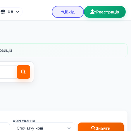
Вхід
Реєстрація
UA
озицій
СОРТУВАННЯ
Знайти