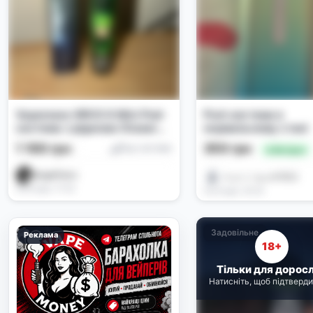
Vaporesso XROS 6 Mini Pod-
Pod-система в
система з рідиною Chaser
нормальному стані
Beat Grape Techno
1 100 грн
350 грн
Под-системи
🔥 Вигідно
AngelStars
𝑀𝒶𝓇𝒾𝓎𝒶🩵🥹🫠
Сьогодні, 17:52
Сьогодні, 16:03
Задовільне
Реклама
18+
Тільки для дорос
Натисніть, щоб підтверди