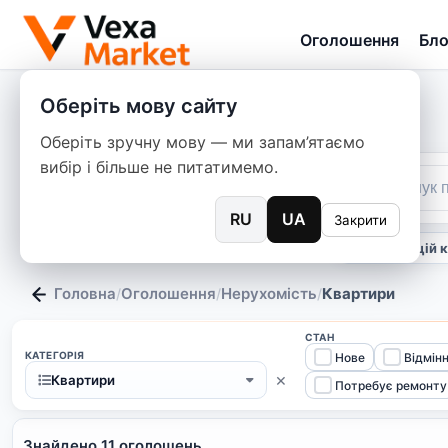
Оголошення
Бло
Оберіть мову сайту
Оберіть зручну мову — ми запам’ятаємо
вибір і більше не питатимемо.
RU
UA
Закрити
тільки в цій 
Головна
Оголошення
Нерухомість
Квартири
/
/
/
СТАН
КАТЕГОРІЯ
Нове
Відмін
×
Квартири
Потребує ремонту
Знайдено 11 оголошень