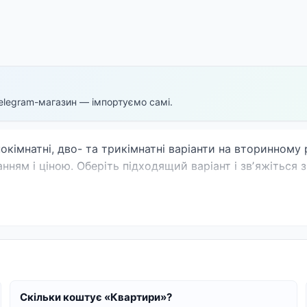
elegram-магазин — імпортуємо самі.
днокімнатні, дво- та трикімнатні варіанти на вторинном
анням і ціною. Оберіть підходящий варіант і звʼяжіться
Скільки коштує «Квартири»?