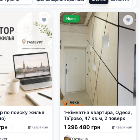
Нове
р по поиску жилья
1-кімнатна квартира, Одеса,
но)
Таїрово, 47 кв.м, 2 поверх
грн
1 296 480 грн
Квартири
Квартири
ayer
Хатки.ua