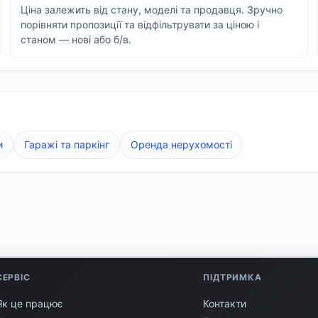
Ціна залежить від стану, моделі та продавця. Зручно
порівняти пропозиції та відфільтрувати за ціною і
станом — нові або б/в.
и
Гаражі та паркінг
Оренда нерухомості
СЕРВІС
ПІДТРИМКА
Як це працює
Контакти