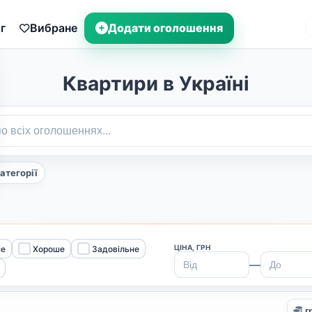
г
Вибране
Додати оголошення
Квартири в Україні
категорії
ЦІНА, ГРН
не
Хороше
Задовільне
—