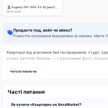
Evgeniy 067-685-43-92 риэлтор Киев Киевская обл
29.05.2026
Продаєте под, вейп чи айкос?
Розмістіть оголошення безкоштовно за хвилину. Маєте T
Квартири від власників без посередників: студії, о
різних регіонів України — з реальними фото, планув
Читати повністю
Часті питання
Як купити «Квартири» на VexaMarket?