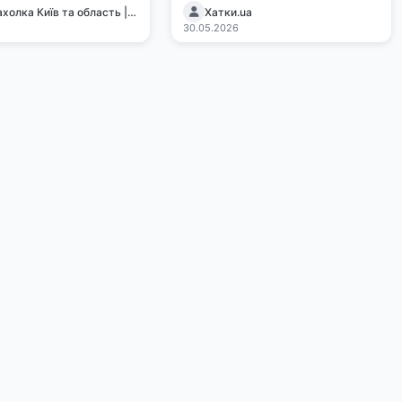
🛍 Барахолка Київ та область | Дошка оголошень 🇺🇦
Хатки.ua
30.05.2026