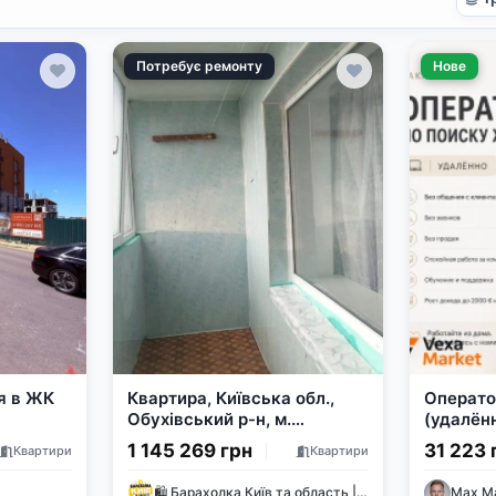
Потребує ремонту
Нове
я в ЖК
Квартира, Київська обл.,
Операто
Обухівський р-н, м.
(удалён
Миронівка
1 145 269 грн
31 223 
Квартири
Квартири
🛍 Барахолка Київ та область | Дошка оголошень 🇺🇦
Max M