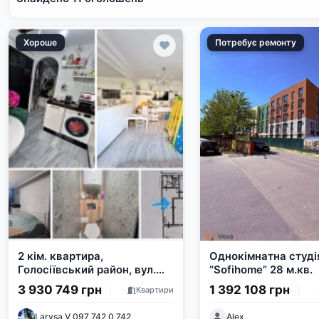
Хороше
Потребує ремонту
2 кім. квартира,
Однокімнатна студі
Голосіївський район, вул.
“Sofihome” 28 м.кв.
Васильківська, 48-29-8
3 930 749 грн
1 392 108 грн
Квартири
Larysa V 097 742 0 742
Alex