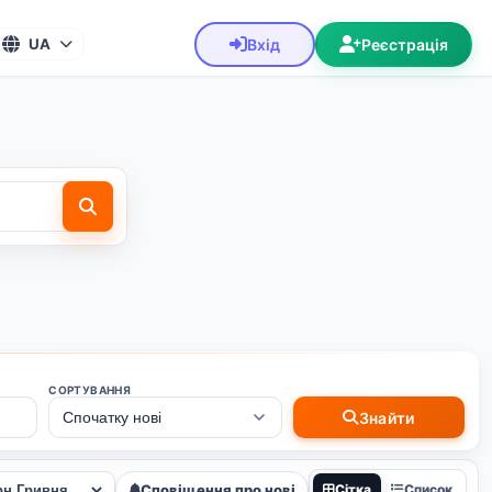
Вхід
Реєстрація
UA
СОРТУВАННЯ
Знайти
Сповіщення про нові
Сітка
Список