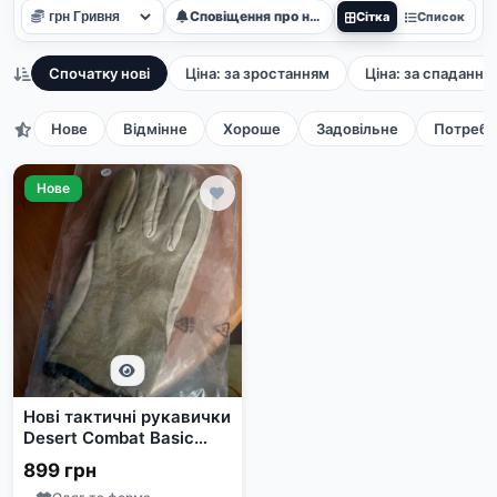
Сповіщення про нові
Сітка
Список
Спочатку нові
Ціна: за зростанням
Ціна: за спадання
Нове
Відмінне
Хороше
Задовільне
Потребу
Нове
Нові тактичні рукавички
Desert Combat Basic
Glove Beige розмір 9
899 грн