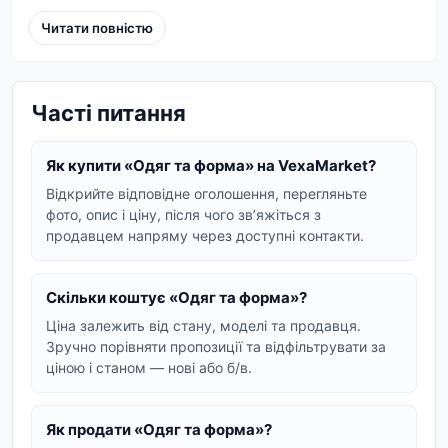
роль у забезпеченні комфорту, безпеки та
маскування гравця на полі бою. На vm.in.ua ви
Читати повністю
знайдете широкий асортимент одягу та форми,
призначеної спеціально для страйкбольних ігор.
Часті питання
Вибір одягу для страйкболу
Правильно підібраний одяг забезпечує свободу
Як купити «Одяг та форма» на VexaMarket?
рухів та захист від зовнішніх факторів. Ми
Відкрийте відповідне оголошення, перегляньте
пропонуємо різні варіанти: від тактичних штанів
фото, опис і ціну, після чого звʼяжіться з
та кітелів до спеціалізованих костюмів, що
продавцем напряму через доступні контакти.
імітують військову або поліцейську форму.
Важливо враховувати сезонність та умови гри
Скільки коштує «Одяг та форма»?
при виборі матеріалів і крою.
Ціна залежить від стану, моделі та продавця.
Тактична форма:
Зручно порівняти пропозиції та відфільтрувати за
ціною і станом — нові або б/в.
функціональність та стиль
Тактична форма для страйкболу – це не просто
Як продати «Одяг та форма»?
одяг, а елемент, що підвищує ефективність