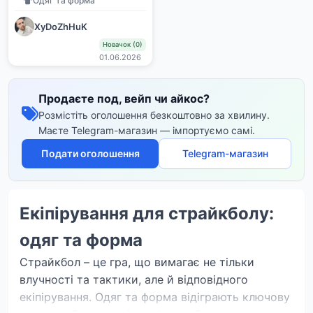
Одяг та форма
XyDoZhHuK
Новачок (0)
01.06.2026
Продаєте под, вейп чи айкос?
Розмістіть оголошення безкоштовно за хвилину.
Маєте Telegram-магазин — імпортуємо самі.
Подати оголошення
Telegram-магазин
Екіпірування для страйкболу:
одяг та форма
Страйкбол – це гра, що вимагає не тільки
влучності та тактики, але й відповідного
екіпірування. Одяг та форма відіграють ключову