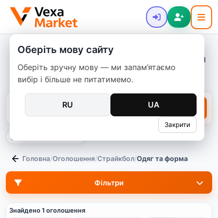
Оберіть мову сайту
Страйкбольна барахолка - Одяг та
Оберіть зручну мову — ми запам’ятаємо
форма
вибір і більше не питатимемо.
RU
UA
Закрити
тільки в цій категорії
Головна
/
Оголошення
/
Страйкбол
/
Одяг та форма
Фільтри
Знайдено 1 оголошення