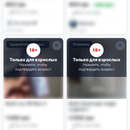
картриджами и
600 грн
500 грн
🔥 Выгодно
жидкостью
Pod-системы
Pod-системы
Бетховен 💸
TRESHER
04.07.2026
03.07.2026
Удовлетворительное
Отличное
18+
18+
Только для взрослых
Только для взрослых
Нажмите, чтобы
Нажмите, чтобы
подтвердить возраст
подтвердить возраст
Вейп Lux XR Max 2
Вейп Geekvape Aegis
Legend 2
1 000 грн
2 000 грн
Pod-системы
Pod-системы