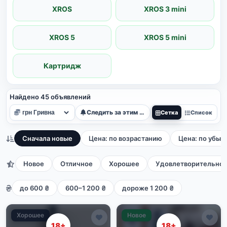
XROS
XROS 3 mini
XROS 5
XROS 5 mini
Картридж
Найдено 45 объявлений
Следить за этим поиском
Сетка
Список
Сначала новые
Цена: по возрастанию
Цена: по убыв
Новое
Отличное
Хорошее
Удовлетворительно
до 600 ₴
600–1 200 ₴
дороже 1 200 ₴
Хорошее
Новое
18+
18+