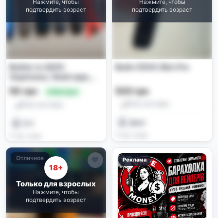
Нажмите, чтобы
Нажмите, чтобы
подтвердить возраст
подтвердить возраст
Вейпи та IQOS:
Вейп OXVA Xlim Pro
Vaporesso, Geekvape,
Lost Vape, lil solid
50 грн
520 грн
🔥 Выгодно
Pod-системы
Pod-системы
Даня
D V
4 нед. назад
4 нед. назад
Отличное
Реклама
18+
Только для взрослых
Нажмите, чтобы
подтвердить возраст