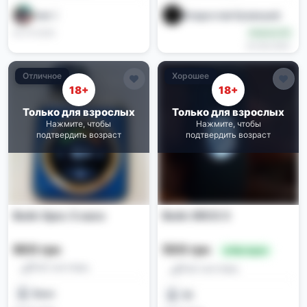
Ivan 
Владислав Кривошей
02.07.2026
Новичок (0)
24.06.2026
Отличное
Хорошее
18+
18+
Только для взрослых
Только для взрослых
Нажмите, чтобы
Нажмите, чтобы
подтвердить возраст
подтвердить возраст
Вейп Хрос 5 нано
Вейп XROS 5
900 грн
500 грн
🔥 Выгодно
Pod-системы
Pod-системы
Ваня
92