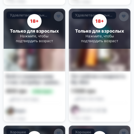
3 нед. назад
3 нед. назад
Удовлетворительное
Удовлетворительное
18+
18+
Только для взрослых
Только для взрослых
Нажмите, чтобы
Нажмите, чтобы
подтвердить возраст
подтвердить возраст
Вейп в нормальному
Лот вейпов и жидкость
стані, потребує заміни
My Mint
випаровувача
400 грн
1 500 грн
🔥 Выгодно
Pod-системы
Pod-системы
プシナトコ | 🎸
Марія
3 нед. назад
3 нед. назад
Хорошее
Хорошее