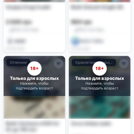
Voopoo Drag 5 вейп
Вейп Smoant Knight 80
2 000 грн
900 грн
Pod-системы
Pod-системы
𝑴𝑬𝑹𝑭
ООО«ТЛИЗ»
05.06.2026
04.06.2026
Отличное
Удовлетворительное
18+
18+
Только для взрослых
Только для взрослых
Нажмите, чтобы
Нажмите, чтобы
подтвердить возраст
подтвердить возраст
Вейп Centaurs m100 ful
Oxva Unibox вейп
kit до 100 ват