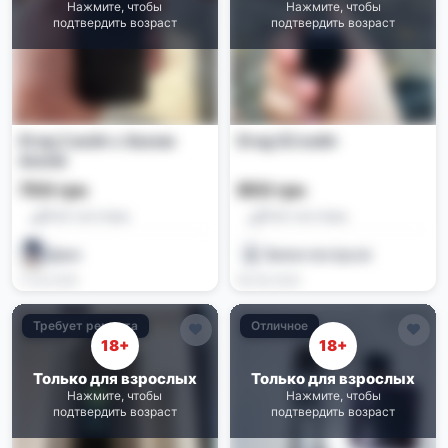
Нажмите, чтобы
Нажмите, чтобы
подтвердить возраст
подтвердить возраст
Drag 2 вейп с баком
Drag S2 вейп
Ammit
700 грн
950 грн
Pod-системы
Pod-системы
Даня
Валентин kycuk
11.06.2026
08.06.2026
Требует ремонта
Отличное
18+
18+
Только для взрослых
Только для взрослых
Нажмите, чтобы
Нажмите, чтобы
подтвердить возраст
подтвердить возраст