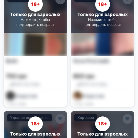
18+
18+
Только для взрослых
Только для взрослых
Нажмите, чтобы
Нажмите, чтобы
подтвердить возраст
подтвердить возраст
Вейп
Oxva Pro2 вейп
750 грн
900 грн
Pod-системы
Pod-системы
Владислав
Владислав
3 нед. назад
3 нед. назад
Удовлетворительное
Хорошее
18+
18+
Только для взрослых
Только для взрослых