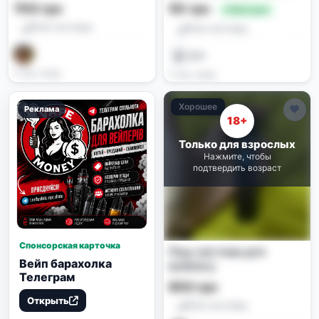
та рідина)
700 грн
50 грн
🔥 Выгодно
Pod-системы
Pod-системы
ᅠ ︎ ︎ ︎ ︎ ᅠ ︎ ︎ ︎ ︎ ㅤㅤㅤㅤㅤ
D V
3 нед. назад
3 нед. назад
Хорошее
Реклама
18+
Только для взрослых
Нажмите, чтобы
подтвердить возраст
Спонсорская карточка
Под-система для
Вейп барахолка
вейпінгу
Телеграм
650 грн
Открыть
Pod-системы