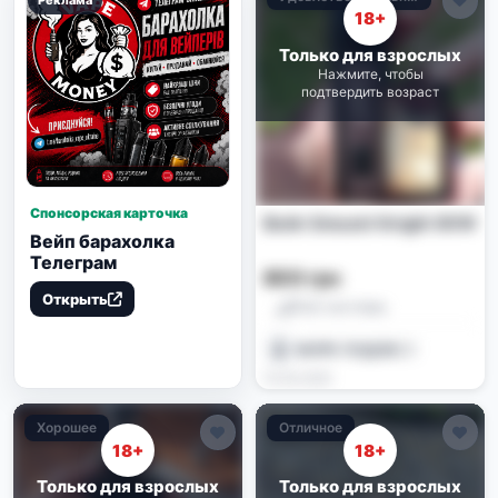
18+
Только для взрослых
Нажмите, чтобы
подтвердить возраст
Спонсорская карточка
Вейп Smoant Knight 80W
Вейп барахолка
Телеграм
800 грн
Открыть
Pod-системы
МОРЕ ПОДОВ😮‍💨
15.06.2026
Хорошее
Отличное
18+
18+
Только для взрослых
Только для взрослых