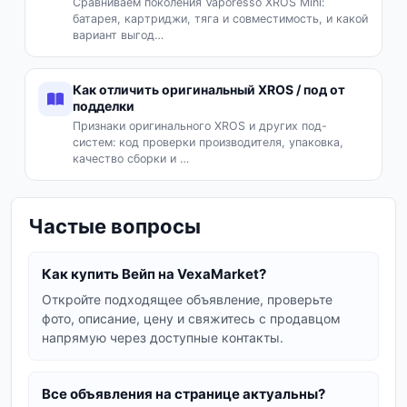
городов Украины, узнать о состоянии
Сравниваем поколения Vaporesso XROS Mini:
батарея, картриджи, тяга и совместимость, и какой
устройства и условиях доставки. Мы
вариант выгод…
стремимся сделать процесс покупки
максимально удобным и безопасным для
Как отличить оригинальный XROS / под от
каждого пользователя. Начните свой поиск
подделки
pod-системы прямо сейчас и найдите
Признаки оригинального XROS и других под-
идеальное устройство для себя!
систем: код проверки производителя, упаковка,
качество сборки и …
Частые вопросы
Как купить Вейп на VexaMarket?
Откройте подходящее объявление, проверьте
фото, описание, цену и свяжитесь с продавцом
напрямую через доступные контакты.
Все объявления на странице актуальны?