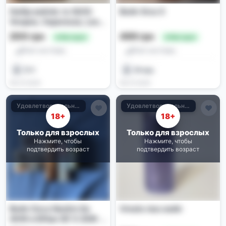
Набір вейпів та IQOS:
Вейп Xros 5
Voopoo, Vaporesso, Lost
Vape, Geekvape
200 грн
499 грн
🔥 Выгодно
🔥 Выгодно
Pod-системы
Pod-системы
D V
Игорь
09.07.2026
08.07.2026
Удовлетворительное
Удовлетворительное
18+
18+
Только для взрослых
Только для взрослых
Нажмите, чтобы
Нажмите, чтобы
подтвердить возраст
подтвердить возраст
Вейп Oxva Nexlim Go
Vmate max вейп
40W и Elfbar Elf X 30W с