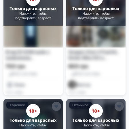
Только для взрослых
Только для взрослых
Нажмите, чтобы
Нажмите, чтобы
подтвердить возраст
подтвердить возраст
Drag S3 60W вейп с
Voopoo Vinci 2 Pod Kit,
замкненим
Smok Alike Kit и
испарителем
комплектующие для
700 грн
800 грн
вейпов
Pod-системы
Pod-системы
Пахан
Виктор
3 дн. назад
4 дн. назад
Хорошее
Отличное
18+
18+
Только для взрослых
Только для взрослых
Нажмите, чтобы
Нажмите, чтобы