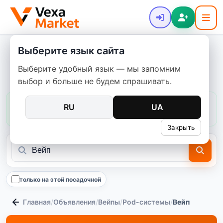
Выберите язык сайта
Pod-системы (вейпы) - большой
Выберите удобный язык — мы запомним
выбор на VexaMarket
выбор и больше не будем спрашивать.
Цены в этой категории:
обычно
300–1 200 ₴
RU
UA
медиана
600 ₴
607
предложений
Закрыть
только на этой посадочной
Главная
/
Объявления
/
Вейпы
/
Pod-системы
/
Вейп