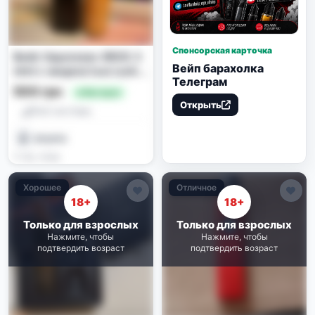
Спонсорская карточка
Вейп Vaporesso XROS 3
Вейп барахолка
mini с жидкостью Lucky
Телеграм
Tropical Island Cold
500 грн
🔥 Выгодно
Mango
Открыть
Pod-системы
strymis
4 нед. назад
Хорошее
Отличное
18+
18+
Только для взрослых
Только для взрослых
Нажмите, чтобы
Нажмите, чтобы
подтвердить возраст
подтвердить возраст