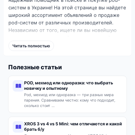
систем в Украине! На этой странице вы найдете
широкий ассортимент объявлений о продаже
pod-систем от различных производителей.
Независимо от того, ищете ли вы новейшую
модель или проверенный временем девайс, у
нас есть предложения на любой вкус и бюджет.
Читать полностью
Изучите объявления, где пользователи
предлагают как новые, так и бывшие в
Полезные статьи
употреблении pod-системы, бокс-моды и
комплектующие. Вы можете найти такие
популярные модели, как Lost Vape URSA NANO,
POD, мехмод или одноразка: что выбрать
новичку и опытному
Centaurus B80 AIO, Dotmod AIO, Smok AL85,
Pod, мехмод или одноразка — три разных мира
Voopoo Drag X3, Vaporesso XROS 5 и Geekvape
парения. Сравниваем честно: кому что подходит,
Aegis B100. Ознакомьтесь с описаниями,
сколько стоит …
фотографиями и ценами, чтобы сделать
осознанный выбор. На VexaMarket вы можете
XROS 3 vs 4 vs 5 Mini: чем отличаются и какой
сравнить предложения от продавцов из разных
брать б/у