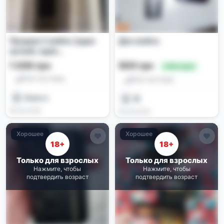
Продам 2 вейпа (один
Два вейпа
целый, один
поломанный) + 2 бака
1 200 грн
500 грн
🔥 Выгодно
Pod-системы
Pod-системы
Никита
🥴
08.06.2026
06.06.2026
Хорошее
Хорошее
18+
18+
Только для взрослых
Только для взрослых
Нажмите, чтобы
Нажмите, чтобы
подтвердить возраст
подтвердить возраст