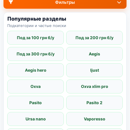
Фильтры
Популярные разделы
Подкатегории и частые поиски
Под за 100 грн б/у
Под за 200 грн б/у
Под за 300 грн б/у
Aegis
Aegis hero
Ijust
Oxva
Oxva xlim pro
Pasito
Pasito 2
Ursa nano
Vaporesso