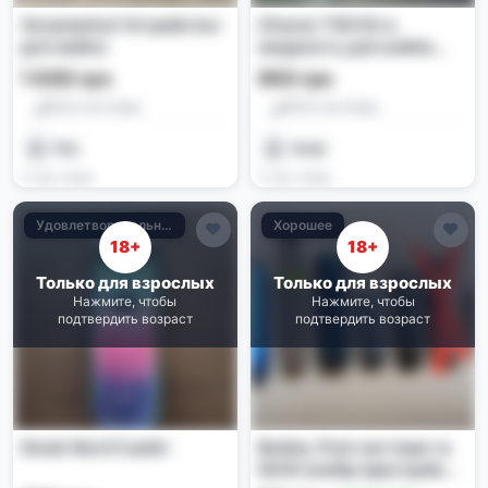
Vexamarket Устройство
Charon T50 Kit и
для вейпа
жидкость для вейпа
Фрапучино
1 000 грн
950 грн
Pod-системы
Pod-системы
Filin
Vitalii
2 нед. назад
2 нед. назад
Удовлетворительное
Хорошее
18+
18+
Только для взрослых
Только для взрослых
Нажмите, чтобы
Нажмите, чтобы
подтвердить возраст
подтвердить возраст
Smok Nord 5 вейп
Вейпи, Pod-системи та
IQOS (набір пристроїв