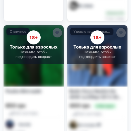
𝖐𝖎𝖙_𝖙𝖜𝖝𝖖𝖝
Новичок (0)
3 нед. назад
Отличное
Удовлетворительное
18+
18+
Только для взрослых
Только для взрослых
Нажмите, чтобы
Нажмите, чтобы
подтвердить возраст
подтвердить возраст
Pasito Mini вейп
Вейп Oxva Nexlim Go
40W та Elfbar Elf X 30W
з картриджами
650 грн
400 грн
🔥 Выгодно
Pod-системы
Pod-системы
︎ ︎ ︎ ︎︎ ︎ lixwisk ㅤㅤㅤ
Бетховен 💸