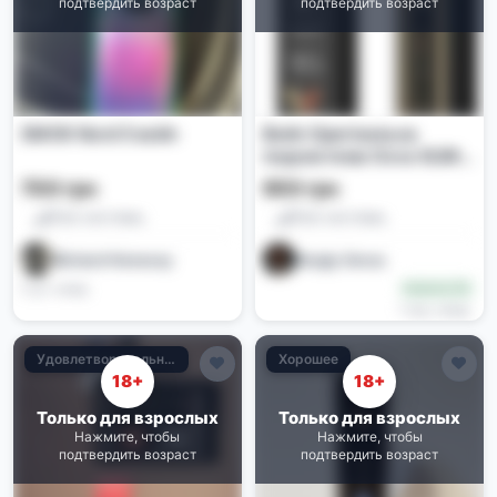
подтвердить возраст
подтвердить возраст
SMOK Nord 5 вейп
Вейп Оригінальна
подсистема Oxva XLIM
3 ULTRA в карбоново-
700 грн
950 грн
чорному кольорі
Pod-системы
Pod-системы
Richard Henessy
Sergiy Gerus
5 дн. назад
Новичок (0)
1 нед. назад
Удовлетворительное
Хорошее
18+
18+
Только для взрослых
Только для взрослых
Нажмите, чтобы
Нажмите, чтобы
подтвердить возраст
подтвердить возраст