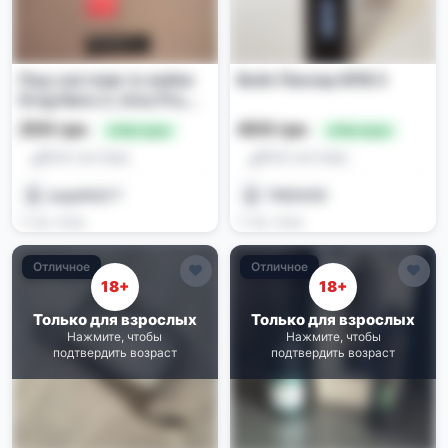
Под-системи та вейпи
Вейп Пионер ИПВ 5
Drag Nano 2, Ursa Pro,
Smok Propod, SMOK V9
250 грн
400 грн
🔥 Выгодно
🔥 Выгодно
Max
Pod-системы
Pod-системы
angel#ШУТ
TRESHER
2 нед. назад
2 нед. назад
Отличное
Отличное
18+
18+
Только для взрослых
Только для взрослых
Нажмите, чтобы
Нажмите, чтобы
подтвердить возраст
подтвердить возраст