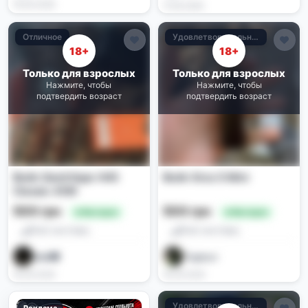
19.06.2026
17.06.2026
Отличное
Удовлетворительное
18+
18+
Только для взрослых
Только для взрослых
Нажмите, чтобы
Нажмите, чтобы
подтвердить возраст
подтвердить возраст
Вейп GeekVape H45
Вейп Xros 5 Mini
Classic 45W
500 грн
500 грн
🔥 Выгодно
🔥 Выгодно
Pod-системы
Pod-системы
Vadi🙈
ℜ𝔞𝔤𝔦𝔪𝔬v
16.06.2026
16.06.2026
Удовлетворительное
Реклама