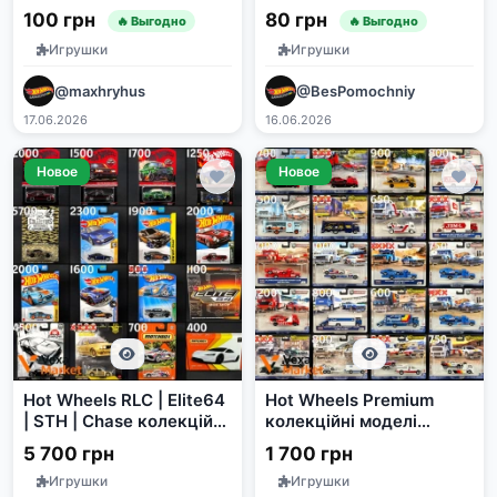
100 грн
80 грн
🔥 Выгодно
🔥 Выгодно
Игрушки
Игрушки
@maxhryhus
@BesPomochniy
17.06.2026
16.06.2026
Новое
Новое
Hot Wheels RLC | Elite64
Hot Wheels Premium
| STH | Chase колекційні
колекційні моделі
моделі автомобілів
автомобілів
5 700 грн
1 700 грн
Игрушки
Игрушки