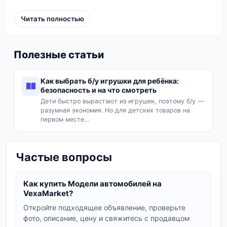
прекрасным подарком для ценителя.
Читать полностью
Популярные бренды и типы моделей
Hot Wheels
: Знаменитые литые машинки,
любимые многими поколениями.
Полезные статьи
Matchbox
: Реалистичные модели, часто
повторяющие реальные автомобили.
Как выбрать б/у игрушки для ребёнка:
безопасность и на что смотреть
Mini GT
: Высокодетализированные
Дети быстро вырастают из игрушек, поэтому б/у —
коллекционные модели для истинных
разумная экономия. Но для детских товаров на
первом месте…
энтузиастов.
IXO
: Модели, часто посвященные гоночной
истории и классическим автомобилям.
Частые вопросы
Tomуtec
: Японские модели, отличающиеся
вниманием к деталям.
Как купить Модели автомобилей на
VexaMarket?
GCD
: Еще один бренд, предлагающий
качественные миниатюры.
Откройте подходящее объявление, проверьте
фото, описание, цену и свяжитесь с продавцом
Massdi
,
PopRace
: Другие производители,