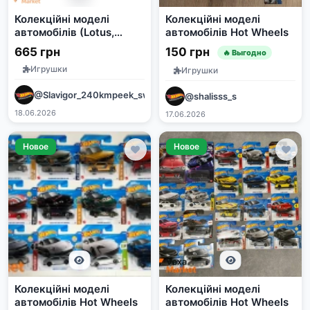
Колекційні моделі
Колекційні моделі
автомобілів (Lotus,
автомобілів Hot Wheels
Toyota, Bentley)
665 грн
150 грн
🔥 Выгодно
Игрушки
Игрушки
@Slavigor_240kmpeek_swooshteam
@shalisss_s
18.06.2026
17.06.2026
Новое
Новое
Колекційні моделі
Колекційні моделі
автомобілів Hot Wheels
автомобілів Hot Wheels