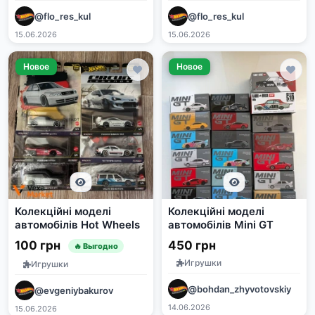
@flo_res_kul
@flo_res_kul
15.06.2026
15.06.2026
Новое
Новое
Колекційні моделі
Колекційні моделі
автомобілів Hot Wheels
автомобілів Mini GT
100 грн
450 грн
🔥 Выгодно
Игрушки
Игрушки
@bohdan_zhyvotovskiy
@evgeniybakurov
14.06.2026
15.06.2026