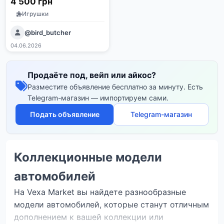
4 500 грн
Tomytec, GCD
Игрушки
@bird_butcher
04.06.2026
Продаёте под, вейп или айкос?
Разместите объявление бесплатно за минуту. Есть
Telegram-магазин — импортируем сами.
Подать объявление
Telegram-магазин
Коллекционные модели
автомобилей
На Vexa Market вы найдете разнообразные
модели автомобилей, которые станут отличным
дополнением к вашей коллекции или