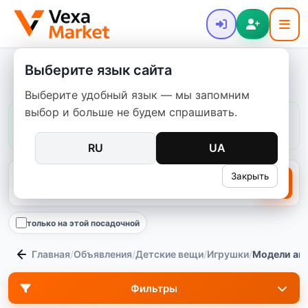
Выберите язык сайта
Модели автомобилей
Выберите удобный язык — мы запомним
выбор и больше не будем спрашивать.
Цены в этой категории:
обычно
100–1 600 ₴
медиана
450 ₴
1905
предложений
RU
UA
Закрыть
только на этой посадочной
Главная
/
Объявления
/
Детские вещи
/
Игрушки
/
Модели ав
Фильтры