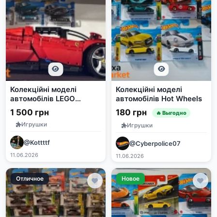
Колекційні моделі
Колекційні моделі
автомобілів LEGO
автомобілів Hot Wheels
Technic та інші
1 500 грн
180 грн
🔥 Выгодно
Игрушки
Игрушки
@Kottttf
@Cyberpolice07
11.06.2026
11.06.2026
Отличное
Новое