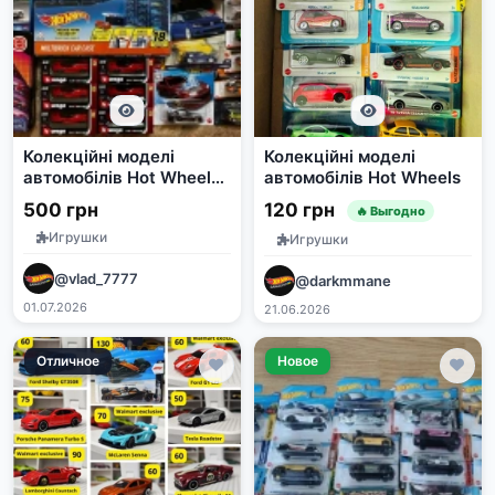
Колекційні моделі
Колекційні моделі
автомобілів Hot Wheels,
автомобілів Hot Wheels
Matchbox, Bburago
500 грн
120 грн
🔥 Выгодно
Игрушки
Игрушки
@vlad_7777
@darkmmane
01.07.2026
21.06.2026
Отличное
Новое