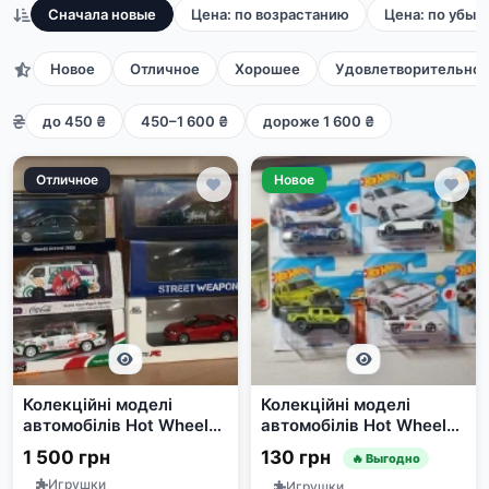
Сначала новые
Цена: по возрастанию
Цена: по убыв
Новое
Отличное
Хорошее
Удовлетворительно
до 450 ₴
450–1 600 ₴
дороже 1 600 ₴
Отличное
Новое
Колекційні моделі
Колекційні моделі
автомобілів Hot Wheels
автомобілів Hot Wheels
та інших брендів
та Matchbox
1 500 грн
130 грн
🔥 Выгодно
Игрушки
Игрушки