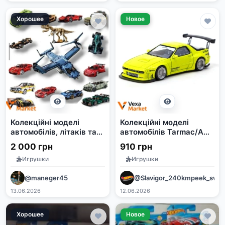
Хорошее
Новое
Колекційні моделі
Колекційні моделі
автомобілів, літаків та
автомобілів Tarmac/AR
динозаврів
(Mazda, Audi, Land
2 000 грн
910 грн
Rover, Porsche,
Игрушки
Игрушки
Mitsubishi)
@maneger45
@Slavigor_240kmpeek_swo
13.06.2026
12.06.2026
Хорошее
Новое