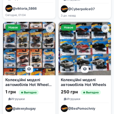
@viktoria_5866
@Cyberpolice07
Сегодня, 01:04
3 дн. назад
Новое
Новое
Колекційні моделі
Колекційні моделі
автомобілів Hot Wheels |
автомобілів Hot Wheels
MATCHBOX
1 грн
250 грн
🔥 Выгодно
🔥 Выгодно
Игрушки
Игрушки
@alexeybugay
@BesPomochniy