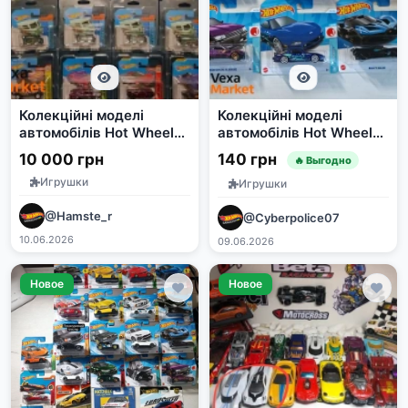
Колекційні моделі
Колекційні моделі
автомобілів Hot Wheels
автомобілів Hot Wheels
2010-2025
та Matchbox
10 000 грн
140 грн
🔥 Выгодно
Игрушки
Игрушки
@Hamste_r
@Cyberpolice07
10.06.2026
09.06.2026
Новое
Новое