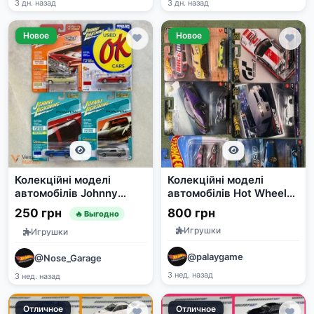
3 дн. назад
3 дн. назад
Новое
Новое
Колекційні моделі
Колекційні моделі
автомобілів Johnny
автомобілів Hot Wheels
Lightning
та Mini GT
250 грн
800 грн
🔥 Выгодно
Игрушки
Игрушки
@palaygame
@Nose_Garage
3 нед. назад
3 нед. назад
Отличное
Отличное