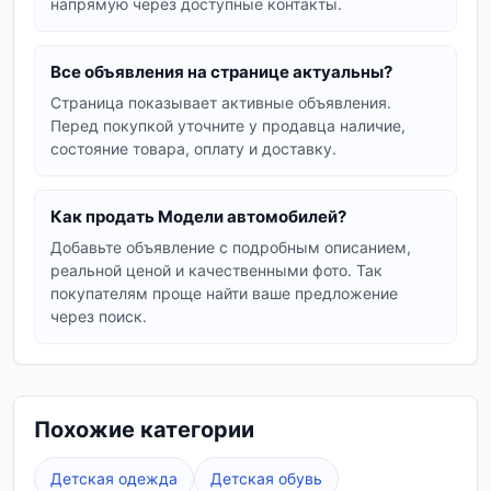
напрямую через доступные контакты.
пополняющие рынок интересными
моделями.
Все объявления на странице актуальны?
В нашем каталоге представлены как новые, так
Страница показывает активные объявления.
и бывшие в употреблении модели. Вы можете
Перед покупкой уточните у продавца наличие,
найти как отдельные экземпляры, так и целые
состояние товара, оплату и доставку.
наборы, что позволяет подобрать оптимальный
вариант для любого бюджета.
Как продать Модели автомобилей?
Цены
на модели варьируются в зависимости от
Добавьте объявление с подробным описанием,
бренда, редкости и состояния. Мы предлагаем
реальной ценой и качественными фото. Так
модели от бюджетных вариантов до
покупателям проще найти ваше предложение
эксклюзивных коллекционных изданий.
через поиск.
Ищете конкретную модель или хотите
расширить свою коллекцию? Изучите
предложения на Vexa Market и найдите то, что
Похожие категории
вам нужно.
Детская одежда
Детская обувь