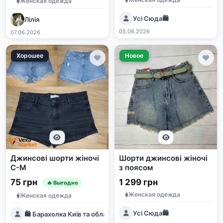
Женская одежда
Усі Сюда🛍️
Лілія
05.06.2026
07.06.2026
Хорошее
Новое
Джинсові шорти жіночі
Шорти джинсові жіночі
С-М
з поясом
75 грн
1 299 грн
🔥 Выгодно
Женская одежда
Женская одежда
Усі Сюда🛍️
🛍 Барахолка Київ та область | Дошка оголошень 🇺🇦