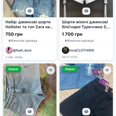
Набір: джинсові шорти
Шорти жіночі джинсові
Hollister та топ Zara на
білі/чорні Туреччина S,
розмір S
M, L
750 грн
1 700 грн
Женская одежда
Женская одежда
@fash_kom
InnaCLOTHING
3 нед. назад
09.07.2026
Новое
Новое