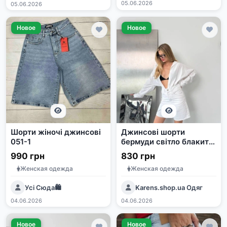
05.06.2026
05.06.2026
Новое
Новое
Шорти жіночі джинсові
Джинсові шорти
051-1
бермуди світло блакитні
та білі, 100% бавовна,
990 грн
830 грн
Туреччина
Женская одежда
Женская одежда
Усі Сюда🛍️
Karens.shop.ua Одяг
04.06.2026
04.06.2026
Новое
Новое