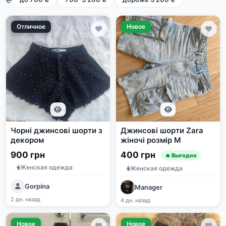
Отличное
Новое
Чорні джинсові шорти з
Джинсові шорти Zara
декором
жіночі розмір M
900 грн
400 грн
🔥 Выгодно
Женская одежда
Женская одежда
Gorpina
Manager
2 дн. назад
4 дн. назад
Новое
Новое