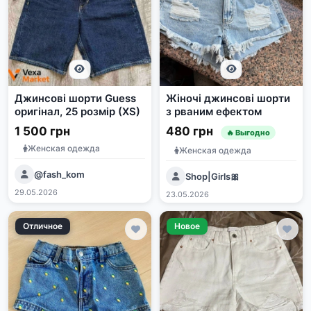
Джинсові шорти Guess
Жіночі джинсові шорти
оригінал, 25 розмір (XS)
з рваним ефектом
1 500 грн
480 грн
🔥 Выгодно
Женская одежда
Женская одежда
@fash_kom
Shop|Girls🎀
29.05.2026
23.05.2026
Отличное
Новое