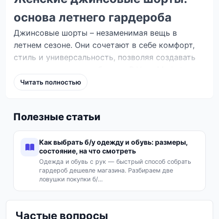
основа летнего гардероба
Джинсовые шорты – незаменимая вещь в
летнем сезоне. Они сочетают в себе комфорт,
стиль и универсальность, позволяя создавать
множество модных образов. В Vexa Market вы
найдете разнообразные модели женских
Читать полностью
джинсовых шорт, которые подчеркнут вашу
индивидуальность.
Полезные статьи
Виды джинсовых шорт
Классические модели:
прямой крой,
Как выбрать б/у одежду и обувь: размеры,
средняя посадка, длина до середины
состояние, на что смотреть
бедра. Идеальны для повседневных
Одежда и обувь с рук — быстрый способ собрать
гардероб дешевле магазина. Разбираем две
образов.
ловушки покупки б/…
Шорты с высокой талией:
визуально
удлиняют ноги и создают акцент на талии.
Частые вопросы
Отлично смотрятся с укороченными