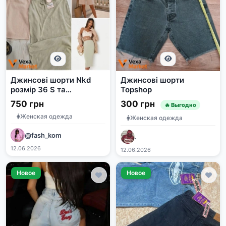
Джинсові шорти Nkd
Джинсові шорти
розмір 36 S та
Topshop
спідничка в рубчик
750 грн
300 грн
🔥 Выгодно
Missguided
Женская одежда
Женская одежда
@fash_kom
.
12.06.2026
12.06.2026
Новое
Новое