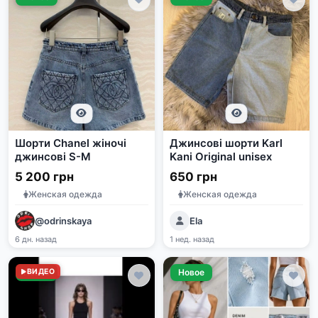
Шорти Chanel жіночі
Джинсові шорти Karl
джинсові S-M
Kani Original unisex
5 200 грн
650 грн
Женская одежда
Женская одежда
@odrinskaya
Ela
6 дн. назад
1 нед. назад
Новое
ВИДЕО
Новое