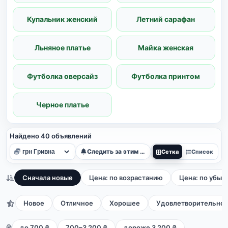
Купальник женский
Летний сарафан
Льняное платье
Майка женская
Футболка оверсайз
Футболка принтом
Черное платье
Найдено 40 объявлений
Следить за этим поиском
Сетка
Список
Сначала новые
Цена: по возрастанию
Цена: по убыв
Новое
Отличное
Хорошее
Удовлетворительно
до 700 ₴
700–3 200 ₴
дороже 3 200 ₴