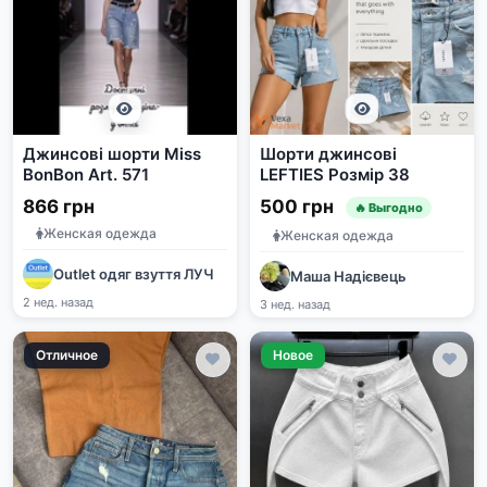
Джинсові шорти Miss
Шорти джинсові
BonBon Art. 571
LEFTIES Розмір 38
866 грн
500 грн
🔥 Выгодно
Женская одежда
Женская одежда
Outlet одяг взуття ЛУЧ
Маша Надієвець
2 нед. назад
3 нед. назад
Отличное
Новое