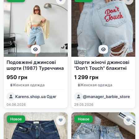
Подовжені джинсові
Шорти жіночі джинсові
шорти (1987) Туреччина
"Don't Touch" блакитні
950 грн
1 299 грн
Женская одежда
Женская одежда
Karens.shop.ua Одяг
@manager_barbie_store
04.06.2026
29.05.2026
Новое
Новое