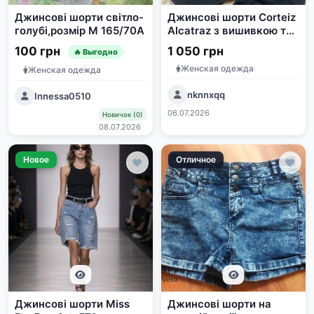
Джинсові шорти світло-
Джинсові шорти Corteiz
голубі,розмір М 165/70А
Alcatraz з вишивкою та
п'ятикутною зіркою
100 грн
1 050 грн
🔥 Выгодно
Женская одежда
Женская одежда
nknnxqq
Innessa0510
06.07.2026
Новичок (0)
08.07.2026
Новое
Отличное
Джинсові шорти Miss
Джинсові шорти на