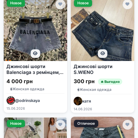
Новое
Новое
Джинсові шорти
Джинсові шорти
Balenciaga з ремінцем,
S.WIENO
розмір M
4 000 грн
300 грн
🔥 Выгодно
Женская одежда
Женская одежда
@odrinskaya
катя
15.06.2026
14.06.2026
Новое
Отличное