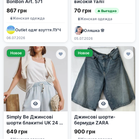
BonBon Art. 571
високій талії
867 грн
70 грн
🔥 Выгодно
Женская одежда
Женская одежда
Outlet одяг взуття ЛУЧ
Юляшка 🌸
06.07.2026
05.07.2026
Новое
Новое
Simplу Bе Джинсові
Джинсові шорти-
шорти блакитні UK 24 /
бермуди ZARA
58
649 грн
900 грн