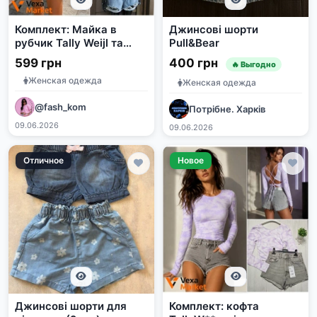
Комплект: Майка в
Джинсові шорти
рубчик Tally Weijl та
Pull&Bear
джинсові шорти
599 грн
400 грн
🔥 Выгодно
Missguided розмір S
Женская одежда
Женская одежда
@fash_kom
Потрібне. Харків
09.06.2026
09.06.2026
Отличное
Новое
Джинсові шорти для
Комплект: кофта