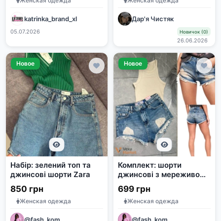
Женская одежда
Женская одежда
katrinka_brand_xl
Дар'я Чистяк
05.07.2026
Новичок (0)
26.06.2026
Новое
Новое
Набір: зелений топ та
Комплект: шорти
джинсові шорти Zara
джинсові з мереживом
та майка рубчик
850 грн
699 грн
Женская одежда
Женская одежда
@fash_kom
@fash_kom