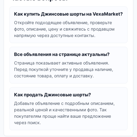
топами.
Как купить Джинсовые шорты на VexaMarket?
Рваные шорты:
добавляют образу
дерзости и неформальности.
Откройте подходящее объявление, проверьте
фото, описание, цену и свяжитесь с продавцом
Декоративные потертости и разрезы –
напрямую через доступные контакты.
главный тренд.
Бермуды:
удлиненные модели, которые
Все объявления на странице актуальны?
выглядят элегантно и стильно. Подходят
для более сдержанных образов.
Страница показывает активные объявления.
Перед покупкой уточните у продавца наличие,
Шорты с декором:
вышивка, аппликации,
состояние товара, оплату и доставку.
стразы – для тех, кто любит выделяться.
Мы предлагаем джинсовые шорты из
Как продать Джинсовые шорты?
качественного денима различных цветов: от
Добавьте объявление с подробным описанием,
классического синего и голубого до белого и
реальной ценой и качественными фото. Так
черного. Разнообразие фасонов и размеров
покупателям проще найти ваше предложение
позволит каждой девушке подобрать
через поиск.
идеальный вариант для своего стиля.