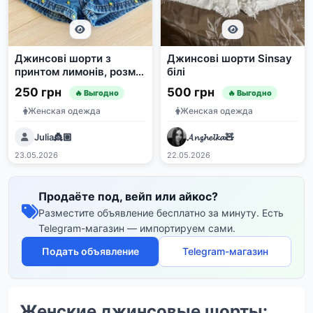
Джинсові шорти з
Джинсові шорти Sinsay
принтом лимонів, розмір
білі
110
250 грн
500 грн
🔥 Выгодно
🔥 Выгодно
Женская одежда
Женская одежда
Julia👸🏼
𝓐𝓷𝔃𝓱𝓮𝓵𝓴𝓪🧸
23.05.2026
22.05.2026
Продаёте под, вейп или айкос?
Разместите объявление бесплатно за минуту. Есть
Telegram-магазин — импортируем сами.
Подать объявление
Telegram-магазин
Женские джинсовые шорты: