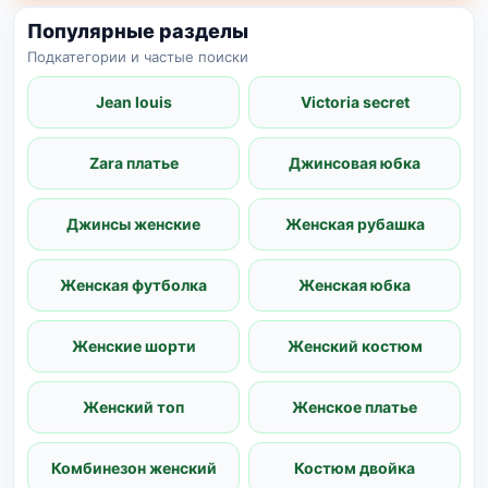
Популярные разделы
Подкатегории и частые поиски
Jean louis
Victoria secret
Zara платье
Джинсовая юбка
Джинсы женские
Женская рубашка
Женская футболка
Женская юбка
Женские шорти
Женский костюм
Женский топ
Женское платье
Комбинезон женский
Костюм двойка