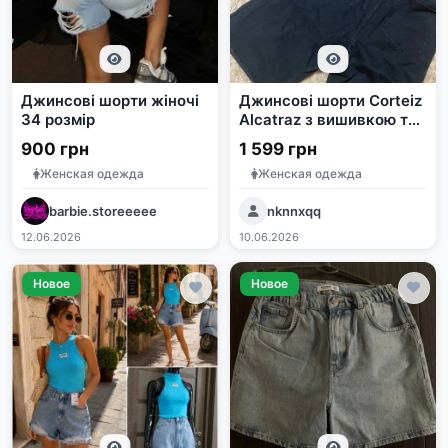
Джинсові шорти жіночі
Джинсові шорти Corteiz
34 розмір
Alcatraz з вишивкою та
п'ятикутною зіркою
900 грн
1 599 грн
Женская одежда
Женская одежда
barbie.storeeeee
nknnxqq
12.06.2026
10.06.2026
Новое
Новое