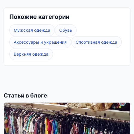
Vexa Market
– ваш надежный партнер в мире
моды. Мы постоянно обновляем ассортимент,
Похожие категории
чтобы вы могли найти самые актуальные
новинки. Выбирайте джинсовые шорты,
Мужская одежда
Обувь
которые сделают ваш летний образ
неповторимым!
Аксессуары и украшения
Спортивная одежда
Верхняя одежда
Статьи в блоге