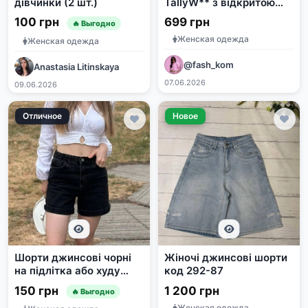
дівчинки (2 шт.)
TallyW** з відкритою
спиною та джинсові
100 грн
699 грн
🔥 Выгодно
шорти Bersh*** розмір
Женская одежда
XS
Женская одежда
@fash_kom
Anastasia Litinskaya
07.06.2026
09.06.2026
Отличное
Новое
Шорти джинсові чорні
Жіночі джинсові шорти
на підлітка або худу
код 292-87
дівчину
150 грн
1 200 грн
🔥 Выгодно
Женская одежда