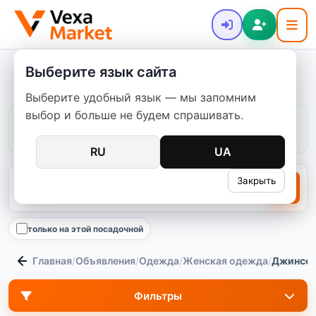
Выберите язык сайта
Джинсовая юбка
Выберите удобный язык — мы запомним
выбор и больше не будем спрашивать.
Цены в этой категории:
обычно
220–3 100 ₴
медиана
700 ₴
4238
предложений
RU
UA
Закрыть
только на этой посадочной
Главная
/
Объявления
/
Одежда
/
Женская одежда
/
Джинсов
Фильтры