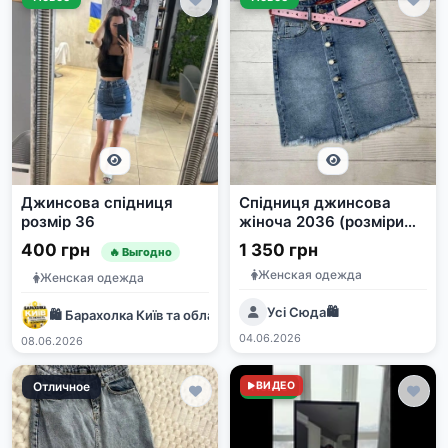
Джинсова спідниця
Спідниця джинсова
розмір 36
жіноча 2036 (розміри
25-27)
400 грн
1 350 грн
🔥 Выгодно
Женская одежда
Женская одежда
Усі Сюда🛍️
🛍 Барахолка Київ та область | Дошка оголошень 🇺🇦
04.06.2026
08.06.2026
Отличное
Новое
ВИДЕО