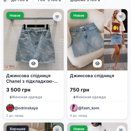
Новое
Новое
Джинсова спідниця
Джинсова спідниця
Chanel з підкладкою-
шортиками
3 500 грн
750 грн
Женская одежда
Женская одежда
@odrinskaya
@fash_kom
2 дн. назад
4 дн. назад
Хорошее
Новое