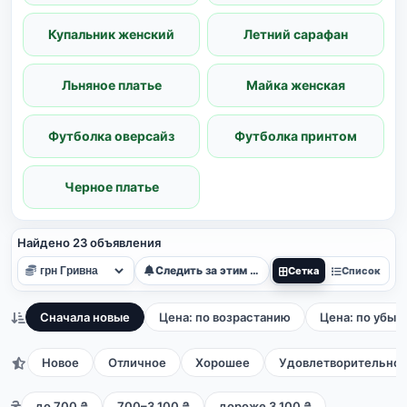
Купальник женский
Летний сарафан
Льняное платье
Майка женская
Футболка оверсайз
Футболка принтом
Черное платье
Найдено 23 объявления
Следить за этим поиском
Сетка
Список
Сначала новые
Цена: по возрастанию
Цена: по убыв
Новое
Отличное
Хорошее
Удовлетворительно
до 700 ₴
700–3 100 ₴
дороже 3 100 ₴