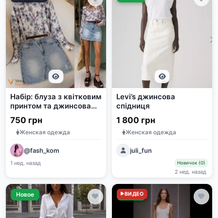
Набір: блуза з квітковим
Levi’s джинсова
принтом та джинсова
спідниця
спідниця HM, розмір 36
750 грн
1 800 грн
Женская одежда
Женская одежда
@fash_kom
juli_fun
1 нед. назад
Новичок (0)
2 нед. назад
Новое
Новое
ВИДЕО