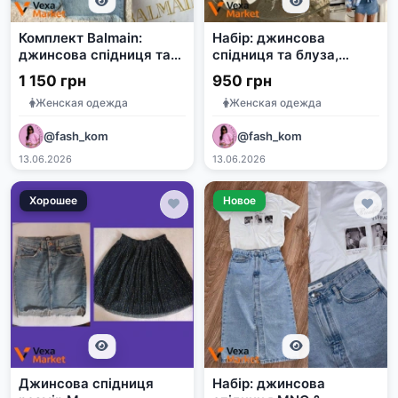
Комплект Balmain:
Набір: джинсова
джинсова спідниця та
спідниця та блуза,
майка
розмір М
1 150 грн
950 грн
Женская одежда
Женская одежда
@fash_kom
@fash_kom
13.06.2026
13.06.2026
Хорошее
Новое
Джинсова спідниця
Набір: джинсова