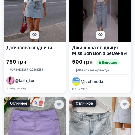
Джинсова спідниця
Джинсова спідниця
Miss Bon Bon з ременем
750 грн
500 грн
🔥 Выгодно
Женская одежда
Женская одежда
@fash_kom
@luchmoda
3 нед. назад
07.07.2026
Отличное
Отличное