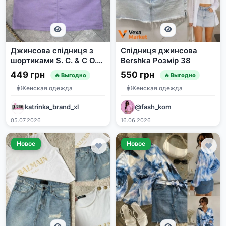
Джинсова спідниця з
Спідниця джинсова
шортиками S. C. & C O.
Bershka Розмір 38
лавандова EUR XL / 52-
449 грн
550 грн
🔥 Выгодно
🔥 Выгодно
54
Женская одежда
Женская одежда
katrinka_brand_xl
@fash_kom
05.07.2026
16.06.2026
Новое
Новое