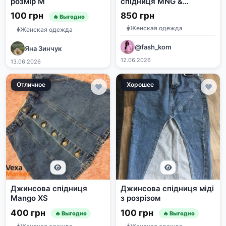
розмір М
спідниця MNG &
футболка "Breakfast at
100 грн
850 грн
🔥 Выгодно
Tiffany's"
Женская одежда
Женская одежда
@fash_kom
Яна Зинчук
12.06.2026
13.06.2026
Отличное
Хорошее
Джинсова спідниця
Джинсова спідниця міді
Mango XS
з розрізом
400 грн
100 грн
🔥 Выгодно
🔥 Выгодно