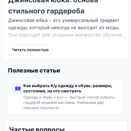
стильного гардероба
Джинсовая юбка – это универсальный предмет
одежды, который никогда не выходит из моды.
Она подходит для создания множества образов,
от повседневных до более элегантных. В Vexa
Market вы найдете широкий выбор джинсовых
Читать полностью
юбок на любой вкус и случай.
Виды джинсовых юбок
Полезные статьи
Мини-юбки:
игривые и молодежные,
идеально подходят для летних образов.
Как выбрать б/у одежду и обувь: размеры,
состояние, на что смотреть
Юбки миди:
элегантные и универсальные,
Одежда и обувь с рук — быстрый способ собрать
отлично смотрятся как с кедами, так и с
гардероб дешевле магазина. Разбираем две
каблуками. Часто имеют модные разрезы.
ловушки покупки б/…
Макси-юбки:
стильные и комфортные,
создают расслабленный, но модный образ.
Частые вопросы