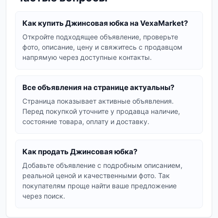
Плиссированные джинсовые юбки:
добавляют образу женственности и
Как купить Джинсовая юбка на VexaMarket?
романтичности.
Откройте подходящее объявление, проверьте
Юбки с разрезом:
трендовый вариант,
фото, описание, цену и свяжитесь с продавцом
который придает образу пикантности и
напрямую через доступные контакты.
свободы движения.
Как выбрать джинсовую юбку?
Все объявления на странице актуальны?
При выборе джинсовой юбки обращайте
Страница показывает активные объявления.
внимание на:
Перед покупкой уточните у продавца наличие,
состояние товара, оплату и доставку.
Размер:
убедитесь, что юбка хорошо сидит
по фигуре.
Как продать Джинсовая юбка?
Длину:
подбирайте в зависимости от
Добавьте объявление с подробным описанием,
вашего роста и предпочтений.
реальной ценой и качественными фото. Так
Фасон:
прямой, А-силуэт, трапеция –
покупателям проще найти ваше предложение
каждый имеет свои особенности.
через поиск.
Детали:
наличие карманов, пояса,