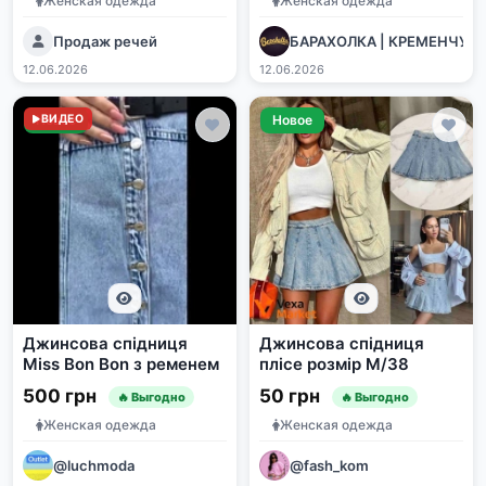
Женская одежда
Женская одежда
Продаж речей
БАРАХОЛКА | КРЕМЕНЧУК
12.06.2026
12.06.2026
Новое
ВИДЕО
Новое
Джинсова спідниця
Джинсова спідниця
Miss Bon Bon з ременем
плісе розмір М/38
500 грн
50 грн
🔥 Выгодно
🔥 Выгодно
Женская одежда
Женская одежда
@luchmoda
@fash_kom