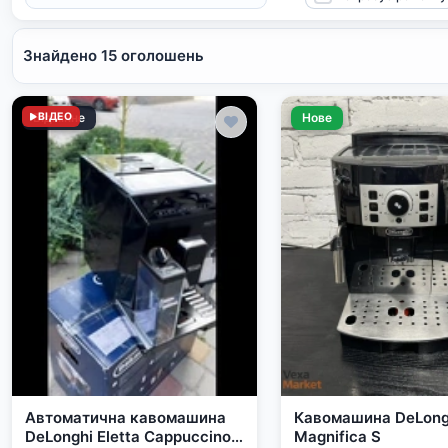
Знайдено 15 оголошень
Відмінне
ВІДЕО
Нове
Автоматична кавомашина
Кавомашина DeLong
DeLonghi Eletta Cappuccino
Magnifica S