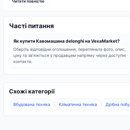
Читати повністю
Різноманітність моделей:
В асортименті предст
широким набором функцій.
Простота використання та догляду:
Інтуїтивно
Часті питання
DeLonghi максимально комфортною.
Надійність та довговічність:
Італійська якість 
Як купити Кавомашина delonghi на VexaMarket?
Популярні моделі кавомашин DeLonghi:
Оберіть відповідне оголошення, перегляньте фото, опис,
Серед найбільш затребуваних лінійок:
ціну та звʼяжіться з продавцем напряму через доступні
контакти.
Dinamica:
Сучасні автоматичні кавомашини з 
Magnifica:
Класичні моделі, що поєднують функц
Eletta:
Преміальні апарати з розширеними можл
Схожі категорії
Autentica:
Компактні та стильні кавомашини, щ
Придбаваючи кавомашину DeLonghi, ви інвестуєте в
Вбудована техніка
Кліматична техніка
Дрібна побу
вашим уподобанням та стилю життя.