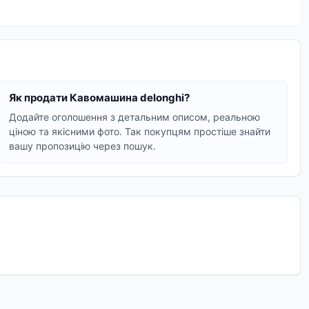
ї та меленої кави, так і більш просунуті моделі з
існі матеріали роблять експлуатацію кавомашин
рмін служби вашої кавомашини.
Як продати Кавомашина delonghi?
Додайте оголошення з детальним описом, реальною
ціною та якісними фото. Так покупцям простіше знайти
вашу пропозицію через пошук.
иготування еспресо та капучино.
очних напоїв одним натисканням.
позиціями та виберіть модель, яка відповідає