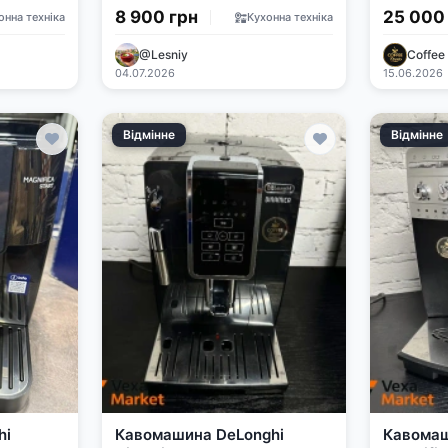
3240.O Orange (вживана)
Exclusiv
8 900 грн
25 000
онна техніка
Кухонна техніка
@Lesniy
Coffee
04.07.2026
15.06.2026
Відмінне
Відмінне
hi
Кавомашина DeLonghi
Кавомаш