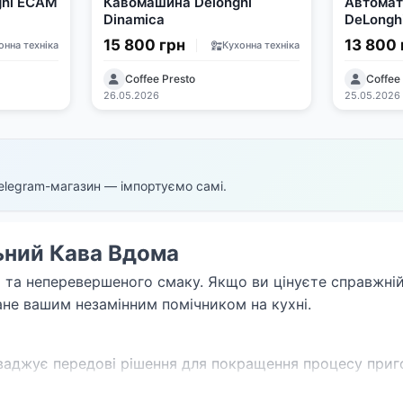
ghi ECAM
Кавомашина Delonghi
Автомат
Dinamica
DeLonghi
15 800 грн
13 800 
онна техніка
Кухонна техніка
Coffee Presto
Coffee
26.05.2026
25.05.2026
elegram-магазин — імпортуємо самі.
ьний Кава Вдома
й та неперевершеного смаку. Якщо ви цінуєте справжні
ане вашим незамінним помічником на кухні.
ваджує передові рішення для покращення процесу приго