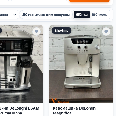
Стежити за цим пошуком
Сітка
Список
Відмінне
ина DeLonghi ESAM
Кавомашина DeLonghi
PrimaDonna
Magnifica