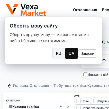
Оголошення
Бло
Оберіть мову сайту
Оберіть зручну мову — ми запам’ятаємо
вибір і більше не питатимемо.
Ціни
RU
UA
Закрити
тільки на ці
Головна
Оголошення
Побутова техніка
Кухонна те
/
/
/
СТАН
КАТЕГОРІЯ
Нове
Відмін
×
Кухонна техніка
Потребує ремонту