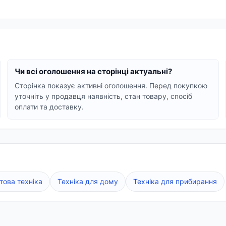
авлені як компактні автоматичні кавомашини для зерново
 зрозуміле меню, автоматичні програми очищення та як
збірки та перевірені компоненти гарантують довгий те
Чи всі оголошення на сторінці актуальні?
Сторінка показує активні оголошення. Перед покупкою
уточніть у продавця наявність, стан товару, спосіб
оплати та доставку.
сенсорним дисплеєм та широким вибором напоїв.
іональність та доступність, ідеально підходять для пр
ивостями, включаючи приготування різноманітних мол
о пропонують зручність та якість приготування.
 щоденну насолоду ідеальною кавою. Ознайомтеся з про
това техніка
Техніка для дому
Техніка для прибирання