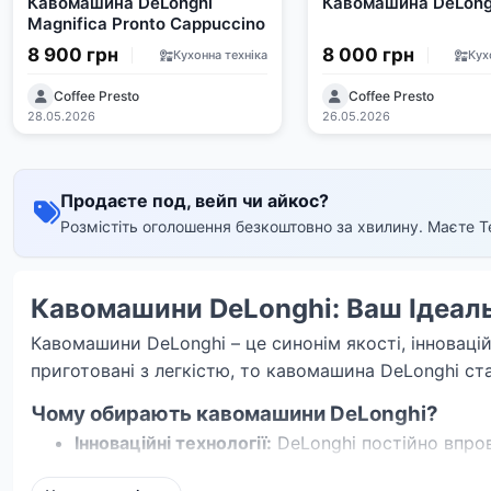
Кавомашина DeLonghi
Кавомашина DeLon
Magnifica Pronto Cappuccino
8 900 грн
8 000 грн
Кухонна техніка
Кух
Coffee Presto
Coffee Presto
28.05.2026
26.05.2026
Продаєте под, вейп чи айкос?
Розмістіть оголошення безкоштовно за хвилину. Маєте T
Кавомашини DeLonghi: Ваш Ідеал
Кавомашини DeLonghi – це синонім якості, інноваці
приготовані з легкістю, то кавомашина DeLonghi ст
Чому обирають кавомашини DeLonghi?
Інноваційні технології:
DeLonghi постійно впро
інтуїтивно зрозумілих панелей керування.