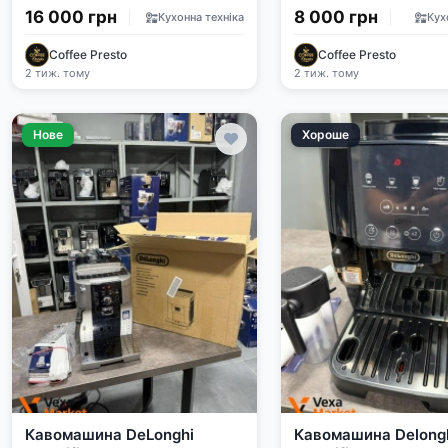
Top
16 000 грн
8 000 грн
Кухонна техніка
Кух
Coffee Presto
Coffee Presto
2 тиж. тому
2 тиж. тому
Нове
Хороше
Кавомашина DeLonghi
Кавомашина Delong