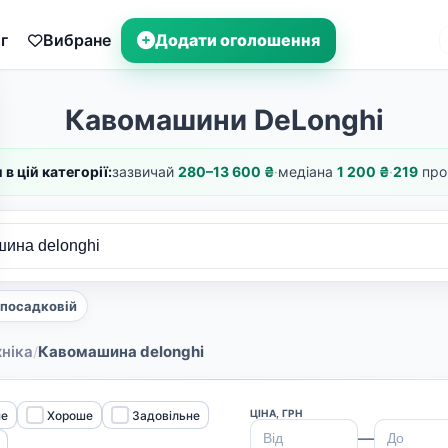
г
Вибране
Додати оголошення
Кавомашини DeLonghi
 в цій категорії:
зазвичай
280–13 600 ₴
·
медіана
1 200 ₴
·
219
про
й посадковій
хніка
Кавомашина delonghi
/
ЦІНА, ГРН
не
Хороше
Задовільне
—