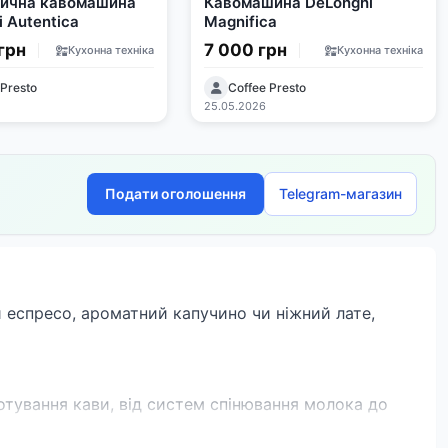
ична кавомашина
Кавомашина DeLonghi
 Autentica
Magnifica
грн
7 000 грн
Кухонна техніка
Кухонна техніка
 Presto
Coffee Presto
25.05.2026
Подати оголошення
Telegram-магазин
й еспресо, ароматний капучино чи ніжний лате,
тування кави, від систем спінювання молока до