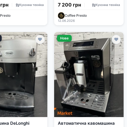
e
 грн
7 200 грн
Кухонна техніка
Кухонна техніка
 Presto
Coffee Presto
12.06.2026
Нове
ина DeLonghi
Автоматична кавомашина