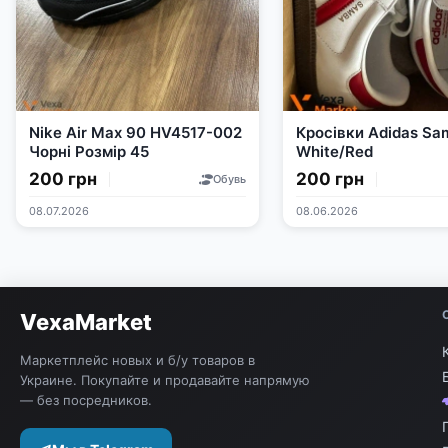
Nike Air Max 90 HV4517-002
Кросівки Adidas S
Чорні Розмір 45
White/Red
200 грн
200 грн
Обувь
08.07.2026
08.06.2026
VexaMarket
Маркетплейс новых и б/у товаров в
Украине. Покупайте и продавайте напрямую
— без посредников.