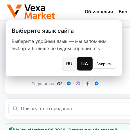
Объявления
Блог
Выберите язык сайта
@topsent
Выберите удобный язык — мы запомним
Это ваши объявления?
выбор и больше не будем спрашивать.
2 объявлений
RU
UA
Закрыть
@topsent
Поделиться:
На VexaMarket с 06.2026 · 2 активных объявлений