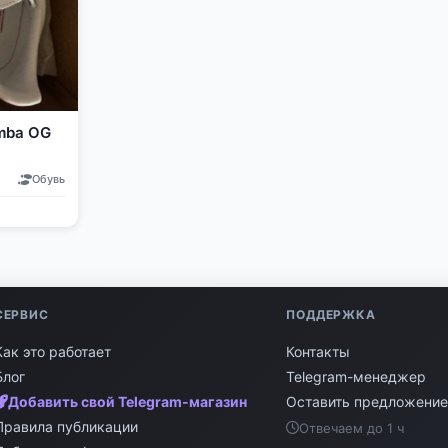
amba OG
Обувь
СЕРВИС
ПОДДЕРЖКА
Как это работает
Контакты
Блог
Telegram-менеджер
Добавить свой Telegram-магазин
Оставить предложени
Правила публикации
Отвечаем до 1 ч