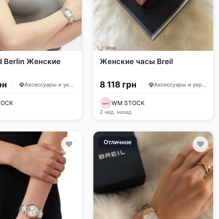
d Berlin Женские
Женские часы Breil
рн
8 118 грн
Аксессуары и украшения
Аксессуары и украшения
TOCK
WM STOCK
д
2 нед. назад
Отличное