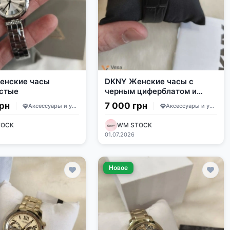
енские часы
DKNY Женские часы с
стые
черным циферблатом и
золотистым корпусом
грн
7 000 грн
Аксессуары и украшения
Аксессуары и украшения
TOCK
WM STOCK
01.07.2026
Новое