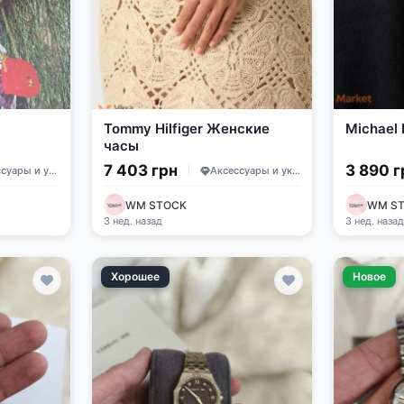
Tommy Hilfiger Женские
Michael
часы
7 403 грн
3 890 г
Аксессуары и украшения
Аксессуары и украшения
WM STOCK
WM S
3 нед. назад
3 нед. наза
Хорошее
Новое