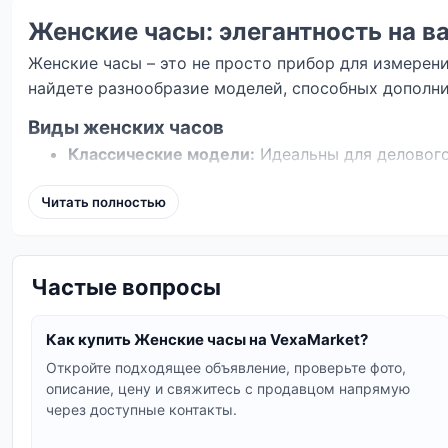
Женские часы: элегантность на в
Женские часы – это не просто прибор для измерен
найдете разнообразие моделей, способных дополни
Виды женских часов
Классические модели:
Идеальны для делового
Спортивные часы:
Функциональные и прочные,
Читать полностью
водонепроницаемость или хронограф.
Модные и дизайнерские часы:
Отличаются ори
Смарт-часы:
Сочетают функции часов с возмо
Частые вопросы
другое.
При выборе женских часов обратите внимание на м
Как купить Женские часы на VexaMarket?
Vexa Market предлагает модели от известных брен
Откройте подходящее объявление, проверьте фото,
описание, цену и свяжитесь с продавцом напрямую
Ищете ли вы элегантные часы Michael Kors, стильны
через доступные контакты.
предпочтениям и бюджету. Каждая модель тщательн