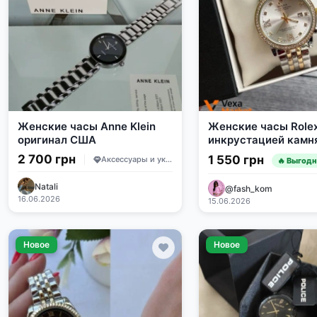
Женские часы Anne Klein
Женские часы Rolex
оригинал США
инкрустацией камн
римскими цифрами
2 700 грн
1 550 грн
Аксессуары и украшения
🔥 Выгод
Natali
@fash_kom
16.06.2026
15.06.2026
Новое
Новое