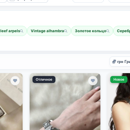
leef arpels
Vintage alhambra
Золотое кольцо
Сереб
Отличное
Новое