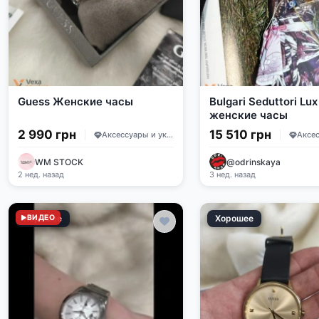
Guess Женские часы
Bulgari Seduttori Lux
женские часы
2 990 грн
15 510 грн
Аксессуары и украшения
WM STOCK
@odrinskaya
2 нед. назад
3 нед. назад
Хорошее
ВИДЕО
Хорошее