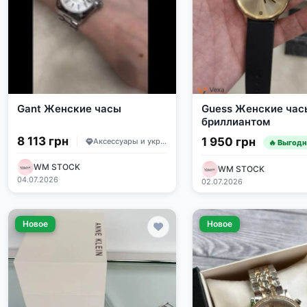
Gant Женские часы
Guess Женские час
бриллиантом
8 113 грн
1 950 грн
Аксессуары и украшения
🔥 Выгод
WM STOCK
WM STOCK
04.07.2026
02.07.2026
Новое
Новое