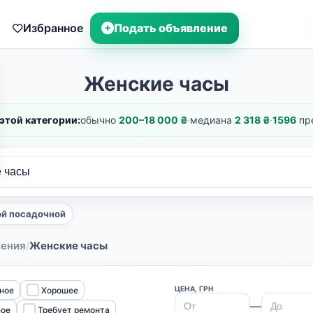
Избранное
Подать объявление
Женские часы
этой категории:
обычно
200–18 000 ₴
·
медиана
2 318 ₴
·
1596
пр
ой посадочной
шения
Женские часы
/
ЦЕНА, ГРН
ное
Хорошее
—
ное
Требует ремонта