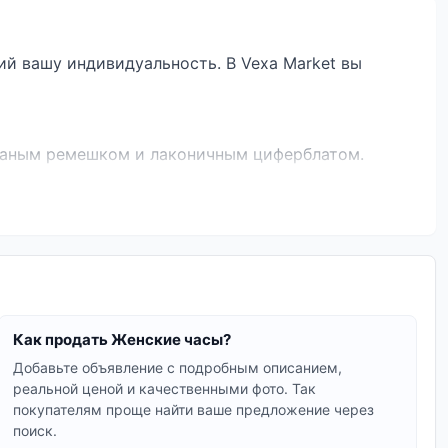
ий вашу индивидуальность. В Vexa Market вы
жаным ремешком и лаконичным циферблатом.
ополнительные функции, такие как
рмами. Станут ярким акцентом вашего наряда.
ь активность, получать уведомления и многое
 или механический), а также дизайн циферблата.
Как продать Женские часы?
 аксессуаром.
Добавьте объявление с подробным описанием,
реальной ценой и качественными фото. Так
ете подобрать вариант, соответствующий вашим
покупателям проще найти ваше предложение через
.
поиск.