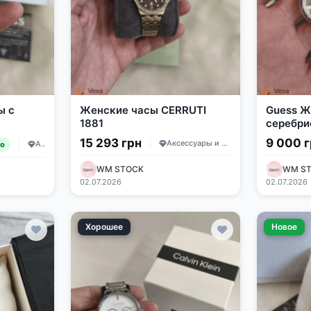
ы с
Женские часы CERRUTI
Guess Ж
1881
серебри
15 293 грн
9 000 
Аксессуары и украшения
Аксессуары и украшения
но
WM STOCK
WM S
02.07.2026
02.07.2026
Хорошее
Новое