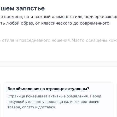
ашем запястье
ия времени, но и важный элемент стиля, подчеркивающ
ть любой образ, от классического до современного.
 стиля и повседневного ношения. Часто оснащены ко
 подходят для активного образа жизни. Могут иметь д
гинальным дизайном, инкрустациями и необычными фо
жностями современных гаджетов, позволяя отслеживат
атериал корпуса и ремешка, тип механизма (кварцевый
Все объявления на странице актуальны?
дов, каждая из которых способна стать вашим любимым
Страница показывает активные объявления. Перед
покупкой уточните у продавца наличие, состояние
е Police или изысканные Olivia Burton, у нас вы смож
товара, оплату и доставку.
о описана, чтобы вы могли сделать осознанный выбор