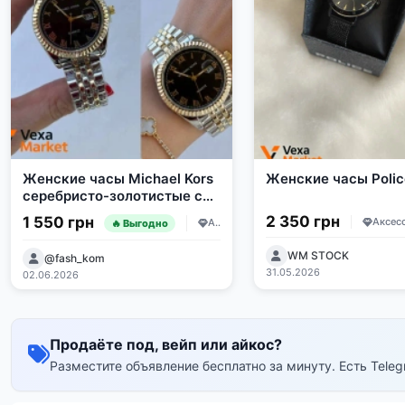
Женские часы Michael Kors
Женские часы Polic
серебристо-золотистые с
черным циферблатом
2 350 грн
1 550 грн
Аксессуары и украшения
🔥 Выгодно
WM STOCK
@fash_kom
31.05.2026
02.06.2026
Продаёте под, вейп или айкос?
Разместите объявление бесплатно за минуту. Есть Tel