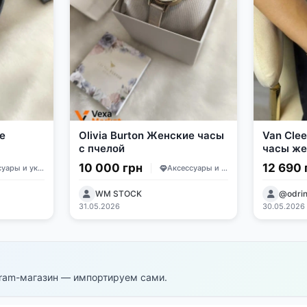
e
Olivia Burton Женские часы
Van Clee
с пчелой
часы же
перламу
10 000 грн
12 690 
Аксессуары и украшения
Аксессуары и украшения
кожаны
WM STOCK
@odri
31.05.2026
30.05.2026
egram-магазин — импортируем сами.