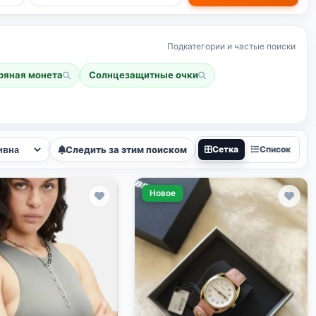
Подкатегории и частые поиски
ряная монета
Солнцезащитные очки
Следить за этим поиском
Сетка
Список
Новое