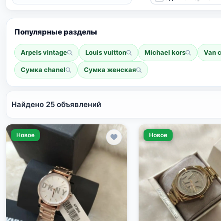
Популярные разделы
Arpels vintage
Louis vuitton
Michael kors
Van c
Сумка chanel
Сумка женская
Найдено 25 объявлений
Новое
Новое