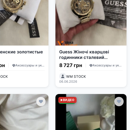
енские золотистые
Guess Жіночі кварцові
годинники сталевий
браслет WR30
рн
8 727 грн
Аксессуары и украшения
Аксессуары и украшения
TOCK
WM STOCK
06.06.2026
Новое
ВИДЕО