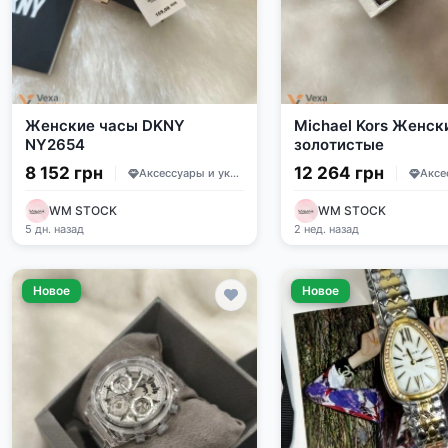
Женские часы DKNY
Michael Kors Женск
NY2654
золотистые
8 152 грн
12 264 грн
Аксессуары и украшения
WM STOCK
WM STOCK
5 дн. назад
2 нед. назад
Новое
Новое