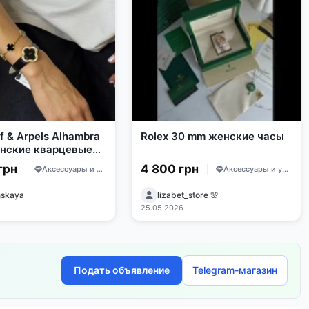
f & Arpels Alhambra
Rolex 30 mm женские часы
нские кварцевые
тровый циферблат
грн
4 800 грн
Аксессуары и украшения
Аксессуары и украшения
й ремешок
nskaya
lizabet_store 🌸
25.05.2026
Подать объявление
Telegram-магазин