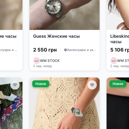
ие часы
Guess Женские часы
Libeskin
часы
2 550 грн
5 106 г
Аксессуары и украшения
Аксессуары и украшения
WM STOCK
WM S
2 нед. назад
2 нед. наза
Новое
Новое