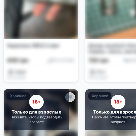
Vaporesso XROS 4 міні
Донор Joyetech Xros
корпус, плата, конт
внутренний пласти
400 грн
130 грн
Pod-системы
Ком
Aqqgm
Илья
05.07.2026
05.07.2026
Хорошее
Хорошее
18+
18+
Только для взрослых
Только для взрос
Нажмите, чтобы подтвердить
Нажмите, чтобы подтве
возраст
возраст