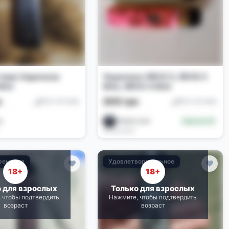
тема Vaporesso
Vaporesso XROS 5, XROS 5
Mini
Mini, XROS 4 Mini
н
200 грн
Pod-системы
Pod-системы
a
ZentorLave
Новичок (0)
18.06.2026
ремонта
Удовлетворительное
18+
18+
о для взрослых
Только для взрослых
 чтобы подтвердить
Нажмите, чтобы подтвердить
возраст
возраст