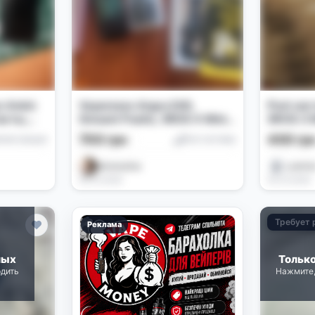
 4mini:
Vaporesso Argus E40,
Pod-сис
акты,
Smoant Pasito, XROS 4 Mini,
XROS 3 
к
Ursa Nano S2
700 грн
400 гр
плектующие
Pod-системы
Adrenaline
Ludmil
04.07.2026
03.07.2026
Требует 
Реклама
лых
Тольк
рдить
Нажмите,