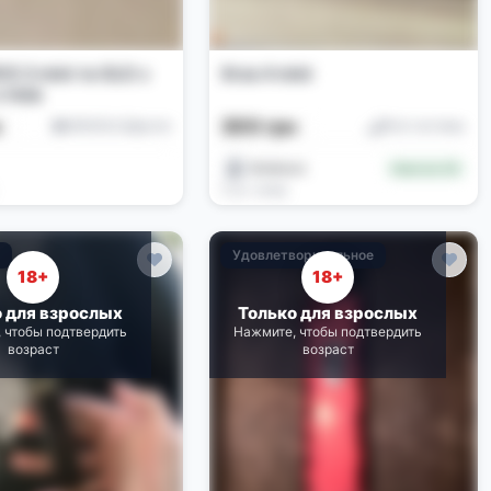
S 3 mini та GLO з
Xros 4 mini
тіків
н
300 грн
IQOS/GLO/Другие
Pod-системы
Snishanz
Новичок (0)
5 дн. назад
е
Удовлетворительное
18+
18+
о для взрослых
Только для взрослых
 чтобы подтвердить
Нажмите, чтобы подтвердить
возраст
возраст