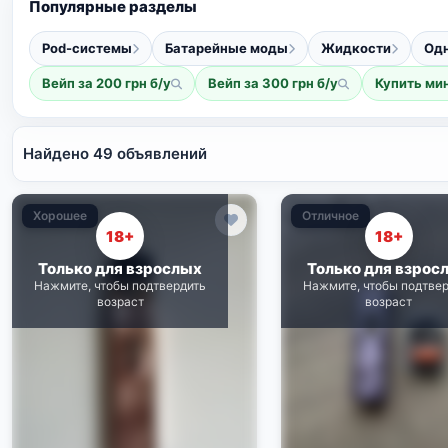
Популярные разделы
Pod-системы
Батарейные моды
Жидкости
Од
Вейп за 200 грн б/у
Вейп за 300 грн б/у
Купить ми
Найдено 49 объявлений
Хорошее
Отличное
18+
18+
Только для взрослых
Только для взрос
Нажмите, чтобы подтвердить
Нажмите, чтобы подтве
возраст
возраст