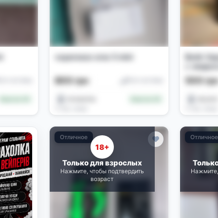
i
vaporesso xros 5 mini
Вейп Vap
с жидкос
Island C
800 грн
500 гр
od-системы
Pod-системы
mrswarka
strymi
Новичок (0)
Новичок (0)
3 нед. назад
4 нед. назад
Отличное
Отлично
18+
Только для взрослых
Тольк
Нажмите, чтобы подтвердить
Нажмите,
возраст