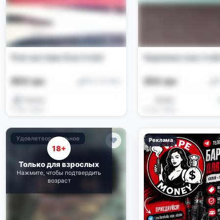
Pod-система Xros 4 mini
Vaporesso xros 3 min
650 грн
350 грн
Pod-системы
P
Ульяна
Ryslan
3 нед. назад
3 нед. назад
Удовлетворительное
Реклама
18+
Только для взрослых
Нажмите, чтобы подтвердить
возраст