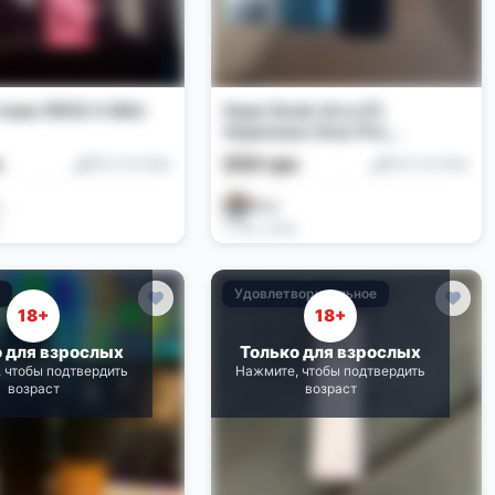
тема XROS 4 Mini
Vape Smok Arco E1,
Vaporesso Xros Pro,
Vaporesso Xros 4 Mini
н
250 грн
Pod-системы
Pod-системы
 _
Skar
3 нед. назад
е
Удовлетворительное
18+
18+
о для взрослых
Только для взрослых
 чтобы подтвердить
Нажмите, чтобы подтвердить
возраст
возраст