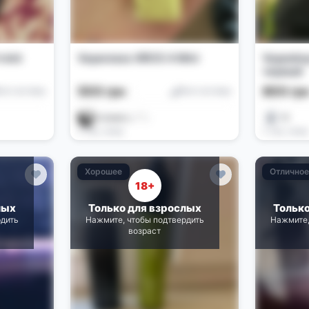
mini
Vaporesso XROS 4 Mini
Vapeshop
черный
500 грн
800 гр
od-системы
Pod-системы
𝓡ᴀɪɴɴɴᴏ.̠𓏵˚₊‧
13
2 нед. назад
2 нед. назад
Хорошее
Отлично
18+
лых
Только для взрослых
Тольк
рдить
Нажмите, чтобы подтвердить
Нажмите,
возраст