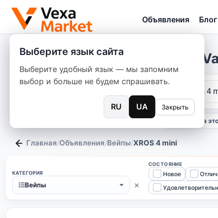
Объявления
Блог
Выберите язык сайта
Va
Выберите удобный язык — мы запомним
выбор и больше не будем спрашивать.
RU
UA
Закрыть
только на эт
Главная
Объявления
Вейпы
XROS 4 mini
/
/
/
СОСТОЯНИЕ
КАТЕГОРИЯ
Новое
Отлич
×
Вейпы
Удовлетворитель