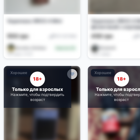
Vaporesso XROS 4 Mini
Vaporesso XROS 4 M
фіолетовий з карт
550 грн
450 грн
Pod-системы
P
Veronika Shnitsar
Elizabeth
Новичок (0)
Сегодня, 14:02
2 дн. назад
Хорошее
Хорошее
18+
18+
Только для взрослых
Только для взрос
Нажмите, чтобы подтвердить
Нажмите, чтобы подтве
возраст
возраст