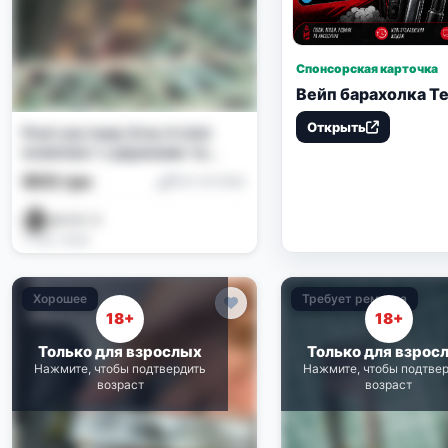
Спонсорская карточка
Вейп барахолка Т
Открыть
Pod-система Xros 4 mini
комплект з рідинами та
картриджами
900 грн
Pod-системы
денчік 🪫
4 нед. назад
Хорошее
Требует ремонта
18+
18+
Только для взрослых
Только для взрос
Нажмите, чтобы подтвердить
Нажмите, чтобы подтве
возраст
возраст