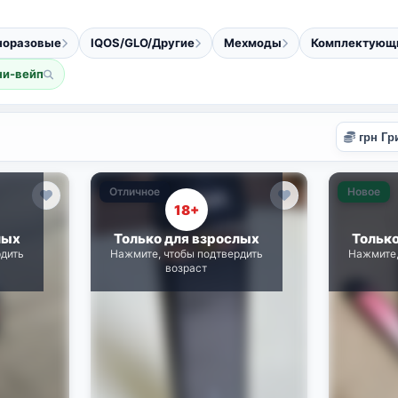
норазовые
IQOS/GLO/Другие
Мехмоды
Комплектующ
ни-вейп
Отличное
Новое
18+
лых
Только для взрослых
Тольк
рдить
Нажмите, чтобы подтвердить
Нажмите,
возраст