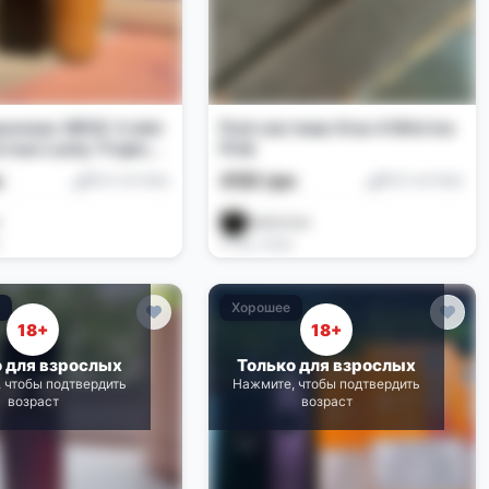
oresso XROS 3 mini
Pod-система Xros 4 Mini Ice
тью Lucky Tropical
Pink
old Mango
н
450 грн
Pod-системы
Pod-системы
s
алисочка
4 нед. назад
е
Хорошее
18+
18+
о для взрослых
Только для взрослых
 чтобы подтвердить
Нажмите, чтобы подтвердить
возраст
возраст