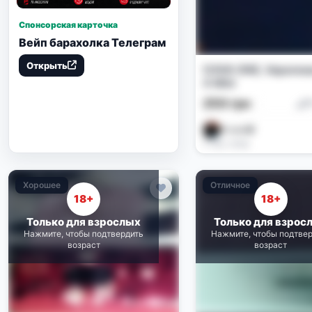
Спонсорская карточка
Вейп барахолка Телеграм
Открыть
OXVA ONE, Vapores
4 Mini
250 грн
P
Prosto👾
2 нед. назад
Хорошее
Отличное
18+
18+
Только для взрослых
Только для взрос
Нажмите, чтобы подтвердить
Нажмите, чтобы подтве
возраст
возраст