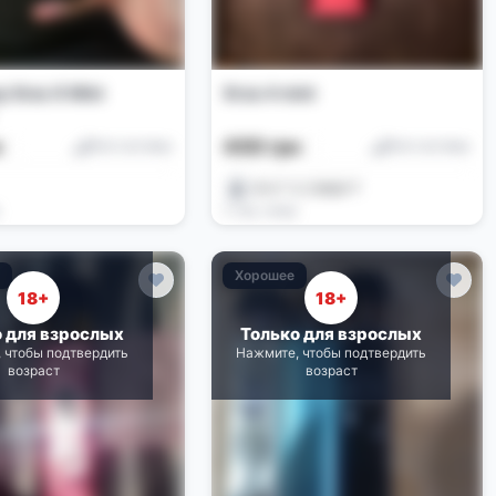
 Xros 6 Mini
Xros 4 mini
н
400 грн
Pod-системы
Pod-системы
升廾广仨穴#ШУТ
2 нед. назад
е
Хорошее
18+
18+
о для взрослых
Только для взрослых
 чтобы подтвердить
Нажмите, чтобы подтвердить
возраст
возраст