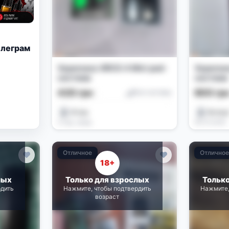
елеграм
Vaporesso XROS 4 Mini pod-
Vaporess
система
система
420 грн
600 гр
Pod-системы
Игорь
Волод
4 нед. назад
06.07.2026
Отличное
Отлично
18+
лых
Только для взрослых
Тольк
рдить
Нажмите, чтобы подтвердить
Нажмите,
возраст