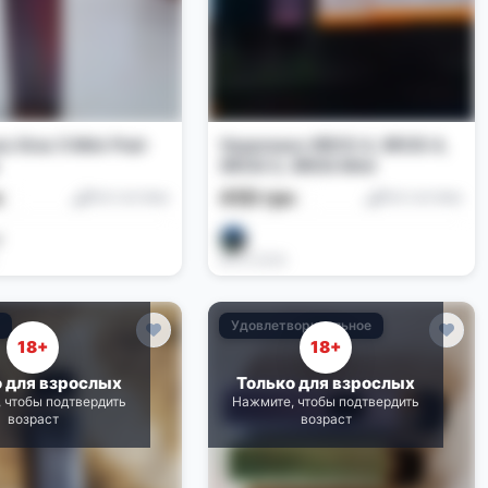
o Xros 5 Mini Pod-
Vaporesso XROS 4, XROS 4,
XROS 5, XROS Mini
н
450 грн
Pod-системы
Pod-системы
я
.
06.07.2026
е
Удовлетворительное
18+
18+
о для взрослых
Только для взрослых
 чтобы подтвердить
Нажмите, чтобы подтвердить
возраст
возраст