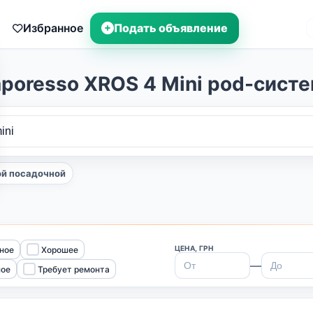
Избранное
Подать объявление
poresso XROS 4 Mini pod-сист
ой посадочной
ЦЕНА, ГРН
ное
Хорошее
—
ное
Требует ремонта