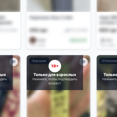
ini
Vaporesso Xros 3 mini
Vape XRO
риджем
пачкою с
250 грн
650 гр
od-системы
Pod-системы
Sergio
𝕭𝖔𝖉𝖆
Новичок (0)
3 дн. назад
4 дн. назад
Хорошее
Отлично
18+
лых
Только для взрослых
Тольк
рдить
Нажмите, чтобы подтвердить
Нажмите,
возраст