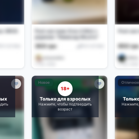
so XROS
Pod-система Xros 4 Mini з
Pod-сис
рідиною "Лимонад Мохіто"
300 грн
650 гр
od-системы
Pod-системы
vanyasekks
_Nikita
2 нед. назад
2 нед. назад
Новое
Отлично
18+
лых
Только для взрослых
Тольк
рдить
Нажмите, чтобы подтвердить
Нажмите,
возраст