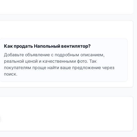
и функциями.
ли с регулировкой скорости, функцией поворота,
ьно подойдет для ваших нужд и поможет создать
Как продать Напольный вентилятор?
Добавьте объявление с подробным описанием,
реальной ценой и качественными фото. Так
ками и отзывами, чтобы сделать правильный выбор.
покупателям проще найти ваше предложение через
поиск.