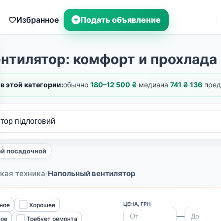
Избранное
Подать объявление
нтилятор: комфорт и прохлада
в этой категории:
обычно
180–12 500 ₴
·
медиана
741 ₴
·
136
пред
ой посадочной
кая техника
Напольный вентилятор
/
ЦЕНА, ГРН
ное
Хорошее
—
ное
Требует ремонта