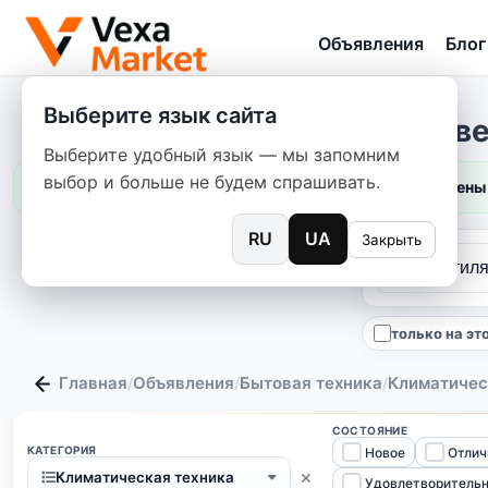
Объявления
Блог
Выберите язык сайта
Напольный ве
Выберите удобный язык — мы запомним
выбор и больше не будем спрашивать.
Цены 
RU
UA
Закрыть
только на эт
Главная
Объявления
Бытовая техника
Климатичес
/
/
/
СОСТОЯНИЕ
КАТЕГОРИЯ
Новое
Отлич
×
Климатическая техника
Удовлетворитель