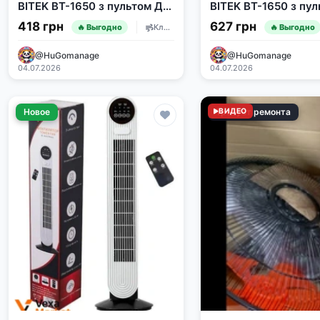
BITEK BT-1650 з пультом ДУ,
BITEK BT-1650 з пул
120Вт, 46см, 5 лопатей
120Вт, 46см, 5 лопа
418 грн
627 грн
Климатическая техника
🔥 Выгодно
🔥 Выгодно
підставки)
@HuGomanage
@HuGomanage
04.07.2026
04.07.2026
Новое
Требует ремонта
ВИДЕО