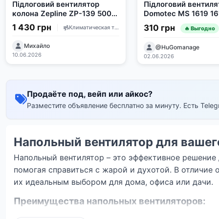
Підлоговий вентилятор
Підлоговий вентиля
колона Zepline ZP-139 500
Domotec MS 1619 16'
Вт з пультом
1 430 грн
310 грн
Климатическая техника
🔥 Выгодно
Михайло
@HuGomanage
10.06.2026
02.06.2026
Продаёте под, вейп или айкос?
Разместите объявление бесплатно за минуту. Есть Tel
Напольный вентилятор для вашег
Напольный вентилятор – это эффективное решение
помогая справиться с жарой и духотой. В отличие
их идеальным выбором для дома, офиса или дачи.
Преимущества напольных вентиляторов:
Мобильность:
Легко перемещать из комнаты в