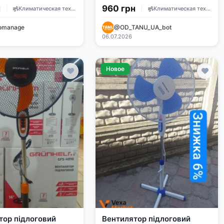
н
960 грн
Климатическая техника
Климатическая техника
omanage
@OD_TANU_UA_bot
д
06.07.2026
Новое
тор підлоговий
Вентилятор підлоговий