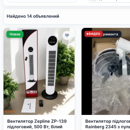
Найдено 14 объявлений
Новое
Требует ремонта
ВИДЕО
Вентилятор Zepline ZP-139
Вентилятор підлого
підлоговий, 500 Вт, білий
Rainberg 2345 з пул