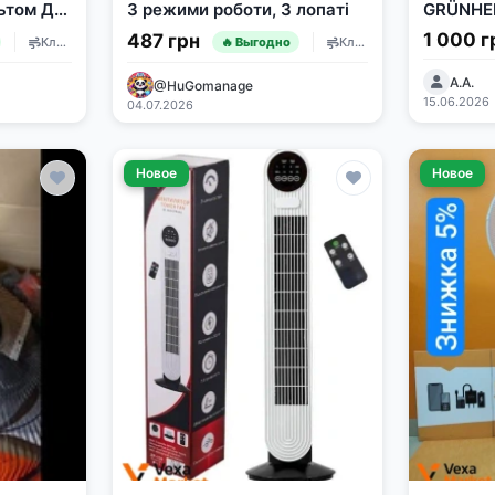
ьтом ДУ,
3 режими роботи, 3 лопаті
GRÜNHE
тей (без
1 000 г
487 грн
Климатическая техника
Климатическая техника
🔥 Выгодно
А.А.
@HuGomanage
15.06.2026
04.07.2026
Новое
Новое