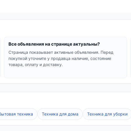
и, достаточно включить в розетку.
оток воздуха для быстрого охлаждения.
овременных колонных вентиляторов с дополнительным
ры различных типов и мощностей. Мы предлагаем моде
ния. Выбирайте напольный вентилятор, который идеал
Все объявления на странице актуальны?
Страница показывает активные объявления. Перед
покупкой уточните у продавца наличие, состояние
нтиляторы с гарантией. Ознакомьтесь с характеристи
товара, оплату и доставку.
польными вентиляторами.
бытовая техника
Техника для дома
Техника для уборки