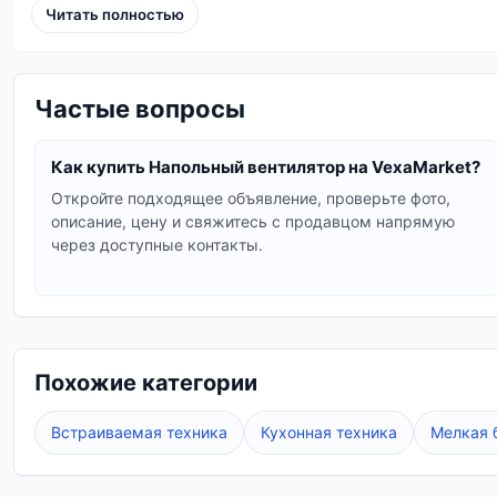
Читать полностью
Простота использования:
Не требует установк
Эффективность:
Обеспечивает направленный п
Разнообразие моделей:
От классических до с
Частые вопросы
В нашем каталоге вы найдете напольные вентилято
таймером и даже пультом дистанционного управле
Как купить Напольный вентилятор на VexaMarket?
приятную атмосферу в жаркие дни.
Откройте подходящее объявление, проверьте фото,
описание, цену и свяжитесь с продавцом напрямую
Vexa Market
предлагает качественные напольные ве
через доступные контакты.
Обеспечьте себе прохладу и комфорт с нашими на
Похожие категории
Встраиваемая техника
Кухонная техника
Мелкая 