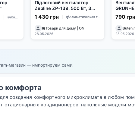
тор
Підлоговий вентилятор
Вентиля
'
Zepline ZP-139, 500 Вт, 3
GRUNHEL
швидкості, пульт керування
1 430 грн
790 гр
Климатическая техника
Климатическая техника
🏪Товари для дому | ON
Buteh
28.05.2026
28.05.2026
egram-магазин — импортируем сами.
о комфорта
 для создания комфортного микроклимата в любом пом
 от стационарных кондиционеров, напольные модели мо
 комнату.