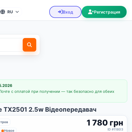
Вход
Регистрация
RU
5.2026
Почте с оплатой при получении — так безопасно для обеих
e TX2501 2.5w Відеопередавач
1 780 грн
отров
ID #11803
Новое