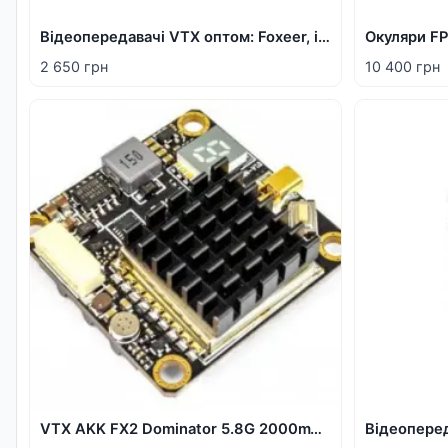
Відеопередавачі VTX оптом: Foxeer, iFlight, Peak, Readytosky, Skyzone, SOLOGOOD
2 650 грн
10 400 грн
VTX AKK FX2 Dominator 5.8G 2000mW аналоговий відеопередавач