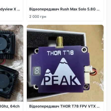
Відеоприймач Skyzone Steadyview X 7.5 G
Відеопередавач Rush Max Solo 5.8G 2.5W
2 000 грн
8Ghz, 64ch
Відеопередавач THOR T78 FPV VTX та відеоприймач Peak THOR R78 VRX