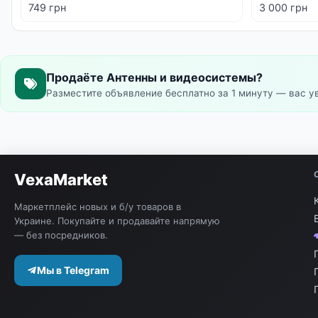
749 грн
3 000 грн
Продаёте Антенны и видеосистемы?
Разместите объявление бесплатно за 1 минуту — вас у
VexaMarket
Маркетплейс новых и б/у товаров в
Украине. Покупайте и продавайте напрямую
— без посредников.
Мы в Telegram