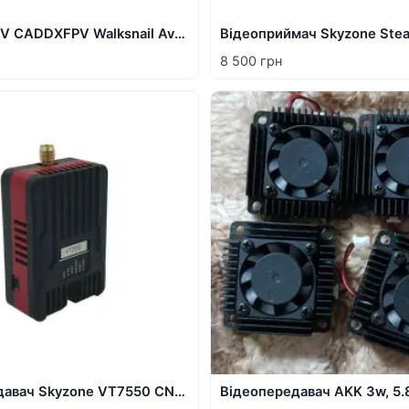
Окуляри FPV CADDXFPV Walksnail Avatar HD Goggles L та Skyzone Cobra X V4
8 500 грн
Відеопередавач Skyzone VT7550 CNC 7.5G 5W VTX + антена PeakFPV PK72
Відеопередавач AKK 3w, 5.