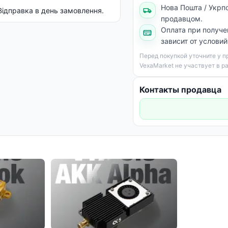
Нова Пошта / Укрп
Відправка в день замовлення.
продавцом.
Оплата при получе
зависит от услови
Перед покупкой уточните у 
VexaMarket не участвует в р
Контакты продавца