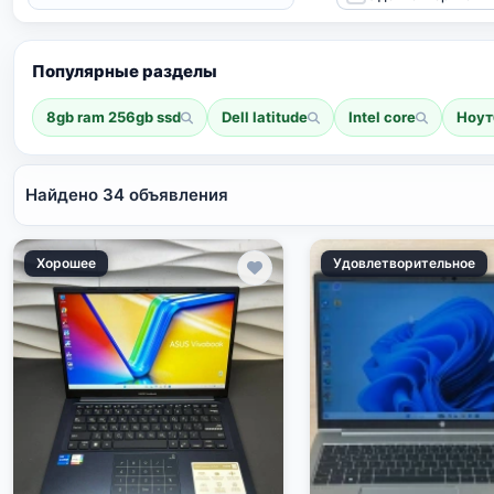
Популярные разделы
8gb ram 256gb ssd
Dell latitude
Intel core
Ноут
Найдено 34 объявления
Хорошее
Удовлетворительное