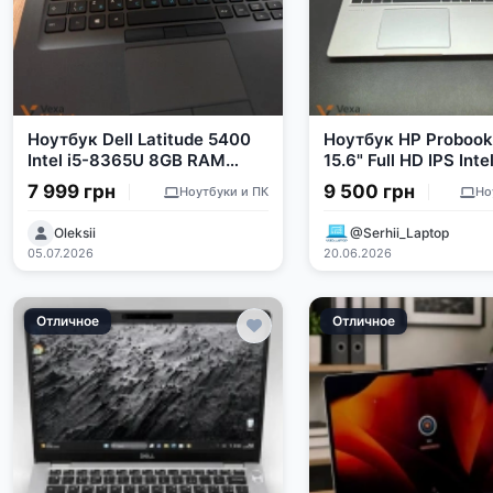
Ноутбук Dell Latitude 5400
Ноутбук HP Probook
Intel i5-8365U 8GB RAM
15.6" Full HD IPS Inte
256GB SSD FullHD
8265U 8Gb RAM 25
7 999 грн
9 500 грн
Ноутбуки и ПК
Но
Oleksii
@Serhii_Laptop
05.07.2026
20.06.2026
Отличное
Отличное