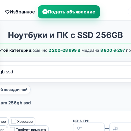
Избранное
Подать объявление
Ноутбуки и ПК с SSD 256GB
этой категории:
обычно
2 200–28 999 ₴
·
медиана
8 800 ₴
·
297
пр
ой посадочной
Ram 256gb ssd
ЦЕНА, ГРН
ное
Хорошее
—
ное
Требует ремонта