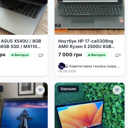
 ASUS X540U / 8GB
Ноутбук HP 17-ca0308ng
56GB SSD / MX110
AMD Ryzen 5 2500U 8GB
6" / Intel Pentium
RAM 256GB SSD 17.3" FHD
грн
7 000 грн
Ноутбуки и ПК
Ноутбуки и ПК
🔥 Выгодно
🔥 Выгодно
💻 Комп'ютерна техніка (нова, бу)🖥
08.06.2026
е
Хорошее