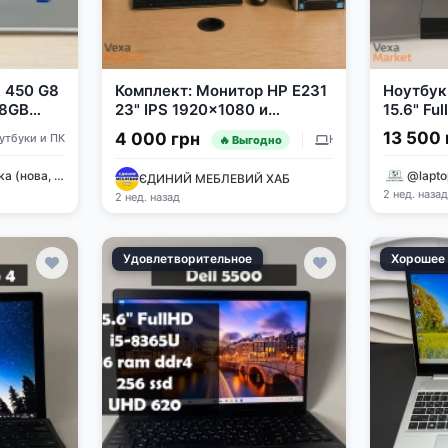
 450 G8
Комплект: Монитор HP E231
Ноутбук 
 8GB
23" IPS 1920x1080 и
15.6" Ful
 Full HD
Системный блок (I3-540,
1135G7,
13 500 
4 000 грн
утбуки и ПК
Ноутбуки и ПК
🔥 Выгодно
4GB RAM, 256GB SSD,
SSD
Windows 10)
💻 Комп'ютерна техніка (нова, бу)🖥
@lapto
ЄДИНИЙ МЕБЛЕВИЙ ХАБ
2 нед. наза
2 нед. назад
Удовлетворительное
Хорошее