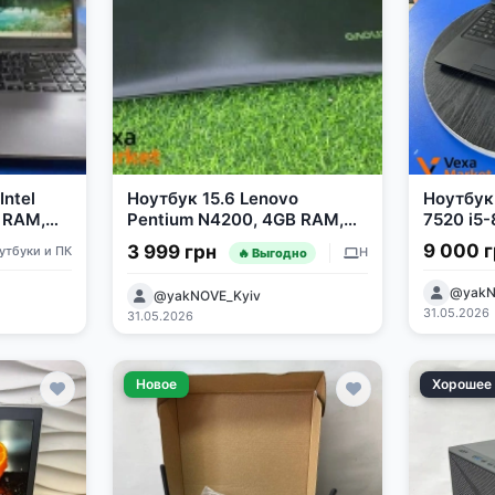
Intel
Ноутбук 15.6 Lenovo
Ноутбук 
B RAM,
Pentium N4200, 4GB RAM,
7520 i5
256GB SSD
256GB S
9 000 
3 999 грн
утбуки и ПК
Ноутбуки и ПК
🔥 Выгодно
@yakN
@yakNOVE_Kyiv
31.05.2026
31.05.2026
Новое
Хорошее