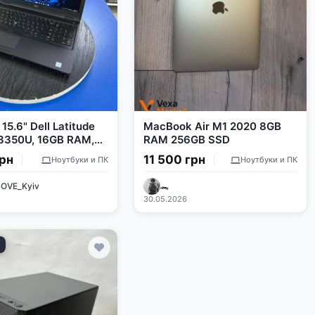
15.6" Dell Latitude
MacBook Air M1 2020 8GB
-8350U, 16GB RAM,
RAM 256GB SSD
SD, MX 130 2GB
грн
11 500 грн
Ноутбуки и ПК
Ноутбуки и ПК
OVE_Kyiv
🐊
30.05.2026