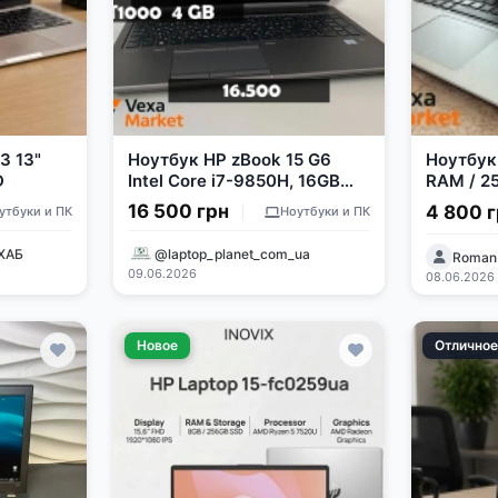
3 13"
Ноутбук HP zBook 15 G6
Ноутбук
D
Intel Core i7-9850H, 16GB
RAM / 2
RAM, 256GB SSD, NVIDIA
2GB / 15.
16 500 грн
4 800 
утбуки и ПК
Ноутбуки и ПК
Quadro T1000 4GB
4415U
ХАБ
@laptop_planet_com_ua
Roman
09.06.2026
08.06.2026
Новое
Отлично