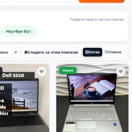
Подкатегории и частые поиски
Ноутбук б/у
Следить за этим поиском
Сетка
Список
Новое