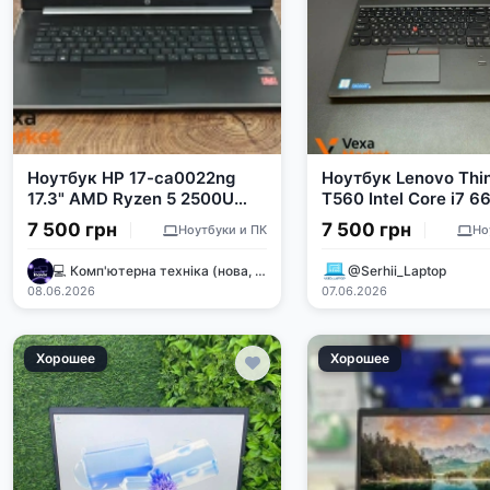
Ноутбук HP 17-ca0022ng
Ноутбук Lenovo Thi
17.3" AMD Ryzen 5 2500U
T560 Intel Core i7 6
8GB RAM 256GB SSD + 1TB
8GB RAM, 256GB SSD
7 500 грн
7 500 грн
Ноутбуки и ПК
Но
HDD
Full HD IPS
💻 Комп'ютерна техніка (нова, бу)🖥
@Serhii_Laptop
08.06.2026
07.06.2026
Хорошее
Хорошее