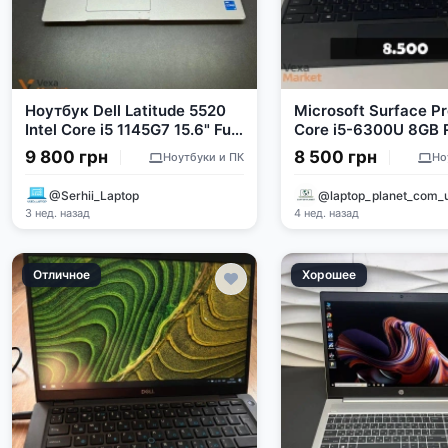
Ноутбук Dell Latitude 5520
Microsoft Surface Pro
Intel Core i5 1145G7 15.6" Full
Core i5-6300U 8GB
HD IPS 8GB RAM 256GB SSD
256GB SSD
9 800 грн
8 500 грн
Ноутбуки и ПК
Но
@Serhii_Laptop
@laptop_planet_com_
3 нед. назад
4 нед. назад
Отличное
Хорошее