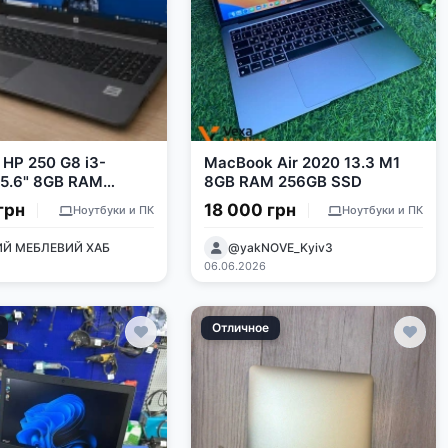
 HP 250 G8 i3-
MacBook Air 2020 13.3 M1
15.6" 8GB RAM
8GB RAM 256GB SSD
SSD
грн
18 000 грн
Ноутбуки и ПК
Ноутбуки и ПК
Й МЕБЛЕВИЙ ХАБ
@yakNOVE_Kyiv3
06.06.2026
Отличное