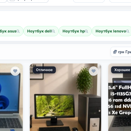
бук asus
Ноутбук dell
Ноутбук hp
Ноутбук lenovo
Отличное
Хорошее