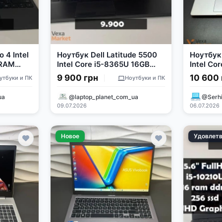
 4 Intel
Ноутбук Dell Latitude 5500
Ноутбук
 RAM
Intel Core i5-8365U 16GB
Intel Co
RAM 256GB SSD
8GB RA
9 900 грн
10 600 
утбуки и ПК
Ноутбуки и ПК
ua
@laptop_planet_com_ua
@Serhi
09.07.2026
06.07.2026
Новое
Удовлет