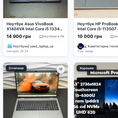
Ноутбук Asus VivoBook
Ноутбук HP ProBook
X1404VA Intel Core i5 1334U
Intel Core i5-1135G7
12Gb RAM 256Gb SSD 14" Full
RAM 256GB SSD 15.6"
14 900 грн
10 000 грн
Ноутбуки и ПК
Но
HD 2025
IPS
Ноутбуки| used_laptop_ua
Сегодня, 05:34
5 дн. назад
Отличное
Хорошее