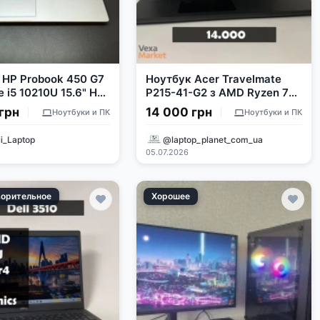
 HP Probook 450 G7
Ноутбук Acer Travelmate
re i5 10210U 15.6" HD
P215-41-G2 з AMD Ryzen 7
M 256GB SSD
Pro 5850U, 16GB RAM,
грн
14 000 грн
Ноутбуки и ПК
Ноутбуки и ПК
256GB SSD
i_Laptop
@laptop_planet_com_ua
05.07.2026
ворительное
Хорошее