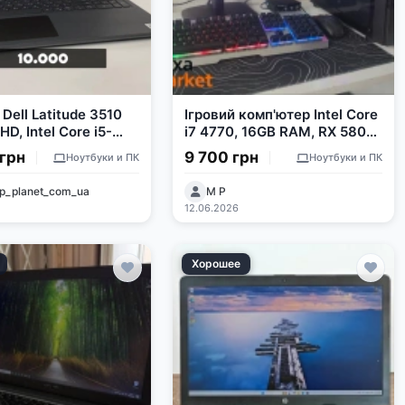
Dell Latitude 3510
Ігровий комп'ютер Intel Core
lHD, Intel Core i5-
i7 4770, 16GB RAM, RX 580
 16GB RAM, 256GB
8GB, SSD 256GB
 грн
9 700 грн
Ноутбуки и ПК
Ноутбуки и ПК
p_planet_com_ua
M P
12.06.2026
Хорошее