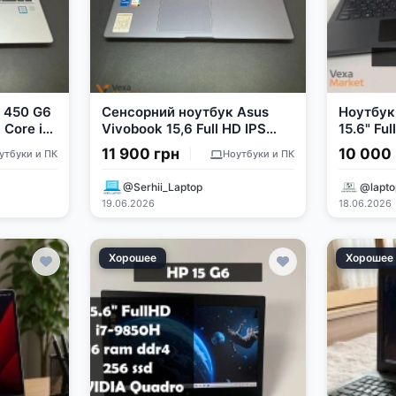
 450 G6
Сенсорний ноутбук Asus
Ноутбук 
l Core i5
Vivobook 15,6 Full HD IPS
15.6" Ful
6Gb SSD
Touch Intel Core I5 1135G7
10210U,
11 900 грн
10 000
утбуки и ПК
Ноутбуки и ПК
12Gb RAM 256Gb SSD
SSD
@Serhii_Laptop
@lapto
19.06.2026
18.06.2026
Хорошее
Хорошее