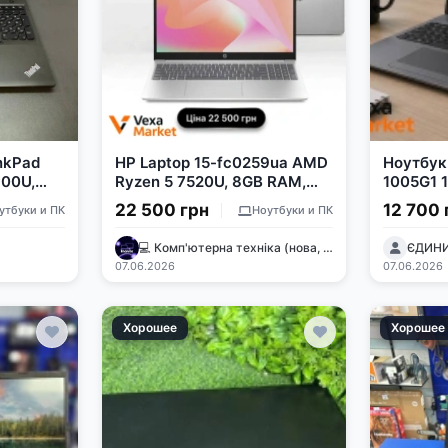
nkPad
HP Laptop 15-fc0259ua AMD
Ноутбук
600U,
Ryzen 5 7520U, 8GB RAM,
1005G1 
, 15.6"
256GB SSD, 15.6" FHD IPS
256GB 
22 500 грн
12 700 
утбуки и ПК
Ноутбуки и ПК
💻 Комп'ютерна техніка (нова, бу)🖥
ЄДИНИ
07.06.2026
07.06.2026
Хорошее
Хорошее