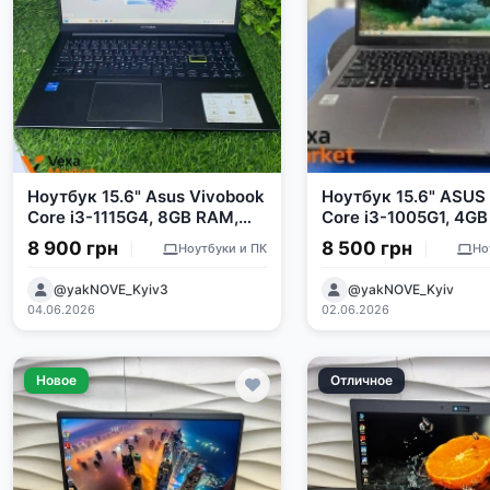
Ноутбук 15.6" Asus Vivobook
Ноутбук 15.6" ASUS 
Core i3-1115G4, 8GB RAM,
Core i3-1005G1, 4G
256GB SSD
256GB SSD
8 900 грн
8 500 грн
Ноутбуки и ПК
Но
@yakNOVE_Kyiv3
@yakNOVE_Kyiv
04.06.2026
02.06.2026
Новое
Отличное