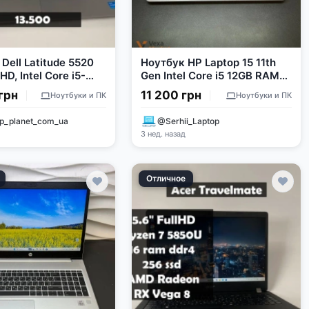
Dell Latitude 5520
Ноутбук HP Laptop 15 11th
lHD, Intel Core i5-
Gen Intel Core i5 12GB RAM
 16GB RAM, 256GB
256GB SSD Full HD
грн
11 200 грн
Ноутбуки и ПК
Ноутбуки и ПК
p_planet_com_ua
@Serhii_Laptop
д
3 нед. назад
Отличное