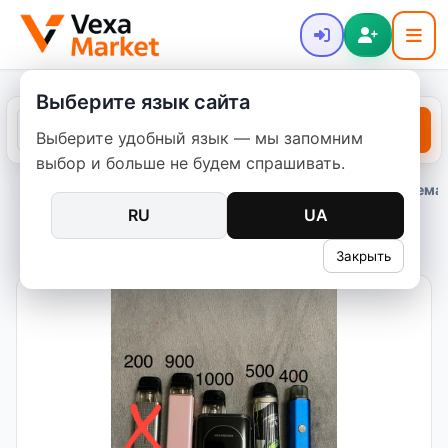
Выберите язык сайта
Выберите удобный язык — мы запомним
выбор и больше не будем спрашивать.
Главная
Объявления
Вейпы
Pod-системы
Под система
/
/
/
/
RU
UA
Под система
Закрыть