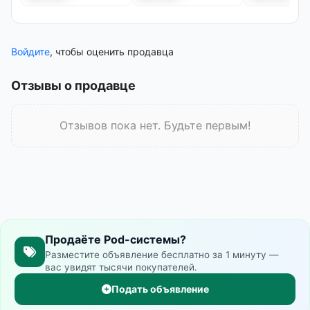
18+
18+
18+
Войдите
, чтобы оценить продавца
Только для
Только для
Только
взрослых
взрослых
взрос
Нажмите, чтобы
Нажмите, чтобы
Нажмите, 
Отзывы о продавце
подтвердить
подтвердить
подтвер
возраст
возраст
возра
Отзывов пока нет. Будьте первым!
Продаёте Pod-системы?
Разместите объявление бесплатно за 1 минуту —
вас увидят тысячи покупателей.
Подать объявление