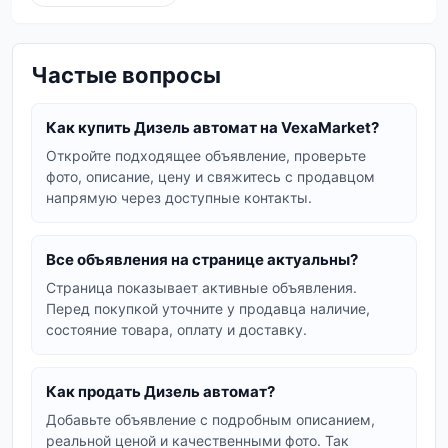
становится проще с Vexa Market. Мы собрали
объявления о продаже автомобилей, где
ключевыми характеристиками являются
Частые вопросы
именно
дизель автомат
.
Такое сочетание силового агрегата и коробки
Как купить Дизель автомат на VexaMarket?
передач пользуется заслуженной
Откройте подходящее объявление, проверьте
популярностью благодаря:
фото, описание, цену и свяжитесь с продавцом
напрямую через доступные контакты.
Экономичности:
Дизельные двигатели
известны своим низким расходом топлива,
что особенно актуально в условиях
Все объявления на странице актуальны?
постоянно растущих цен на горючее.
Страница показывает активные объявления.
Динамике:
Современные дизельные
Перед покупкой уточните у продавца наличие,
состояние товара, оплату и доставку.
моторы в паре с автоматической коробкой
передач обеспечивают уверенный разгон и
хорошую тягу, делая вождение
Как продать Дизель автомат?
комфортным как в городе, так и на трассе.
Добавьте объявление с подробным описанием,
Надежности:
Многие модели автомобилей
реальной ценой и качественными фото. Так