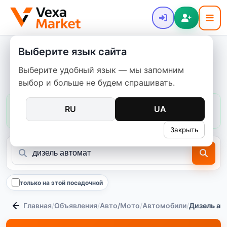
Выберите язык сайта
Купить автомобиль: дизель +
Выберите удобный язык — мы запомним
автомат
выбор и больше не будем спрашивать.
Цены в этой категории:
обычно
147 403–1 123 140 ₴
RU
UA
медиана
448 099 ₴
500
предложений
Закрыть
только на этой посадочной
Главная
/
Объявления
/
Авто/Мото
/
Автомобили
/
Дизель ав