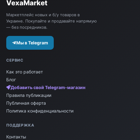
VexaMarket
описаниями, техническими характеристиками и
ценами, чтобы сделать осознанный выбор. Если
Маркетплейс новых и б/у товаров в
Украине. Покупайте и продавайте напрямую
вы ищете именно
автомобиль дизель автомат
,
— без посредников.
наш маркетплейс поможет вам найти
подходящий вариант.
Мы в Telegram
СЕРВИС
Как это работает
Блог
Добавить свой Telegram-магазин
Правила публикации
Публичная оферта
Политика конфиденциальности
ПОДДЕРЖКА
Контакты