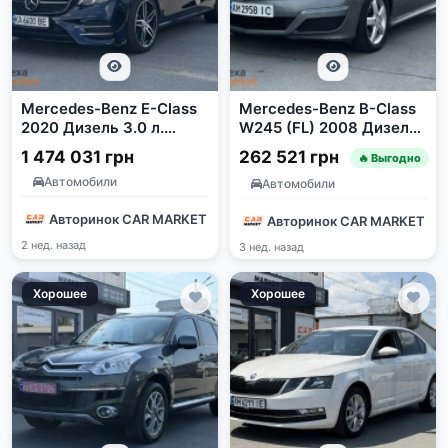
Mercedes-Benz E-Class
Mercedes-Benz B-Class
2020 Дизель 3.0 л.
W245 (FL) 2008 Дизель
Автомат Синий
2.0 Автомат Передний
1 474 031 грн
262 521 грн
🔥 Выгодно
привод Серый
Автомобили
Автомобили
Авторинок CAR MARKET
Авторинок CAR MARKET
2 нед. назад
3 нед. назад
Хорошее
Хорошее