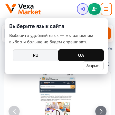
Выберите язык сайта
Выберите удобный язык — мы запомним
выбор и больше не будем спрашивать.
Главная
Объявления
Другое
Товары для дома
Дерев'ян
/
/
/
/
RU
UA
Дерев'яний тримач для пряжі ZAMOUX
Закрыть