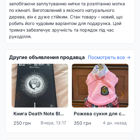
запобігаючи заплутуванню нитки та розлітанню мотка
по кімнаті. Виготовлений з якісного натурального
дерева, він є дуже стійким. Стан товару – новий, що
робить його чудовим варіантом для подарунка. Цей
тримач забезпечує зручність та порядок під час
рукоділля.
Другие объявления продавца
Посмотреть все →
Книга Death Note Black Edition Том 1-2
Рожева сукня для собаки в клітинку, розмір XS
250 грн
Вчера, 13:17
350 грн
4 дн. назад
95