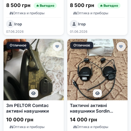
Neckband олива
MT20H682FB-02
8 500 грн
8 500 грн
🔥 Выгодно
🔥 Выгодно
Оптика и приборы
Оптика и приборы
Ігор
Ігор
07.06.2026
01.06.2026
Отличное
Отличное
3m PELTOR Comtac
Тактичні активні
активні навушники
навушники Sordin
Supreme MIL CC-2 Black
10 000 грн
14 000 грн
Оптика и приборы
Оптика и приборы