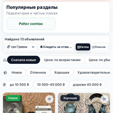
Популярные разделы
Подкатегории и частые поиски
Peltor comtac
Найдено 13 объявлений
Следить за этим поиском
Сетка
Список
Сначала новые
Цена: по возрастанию
Цена: по убыв
Новое
Отличное
Хорошее
Удовлетворительно
до 10 500 ₴
10 500–45 000 ₴
дороже 45 000 ₴
Новое
Хорошее