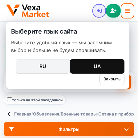
Выберите язык сайта
Активные наушники
Выберите удобный язык — мы запомним
выбор и больше не будем спрашивать.
Цены в этой категории:
обычно
500–45 000 ₴
медиана
10 500 ₴
96
предложений
RU
UA
Закрыть
только на этой посадочной
Главная
/
Объявления
/
Военные товары
/
Оптика и приборы
Фильтры