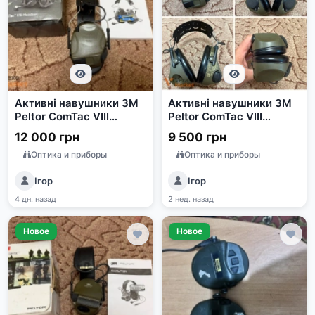
Активні навушники 3M
Активні навушники 3M
Peltor ComTac VIII
Peltor ComTac VIII
(MT14H418A-02 GN)
(MT14H418A-02 GN)
12 000 грн
9 500 грн
Оптика и приборы
Оптика и приборы
Ігор
Ігор
4 дн. назад
2 нед. назад
Новое
Новое