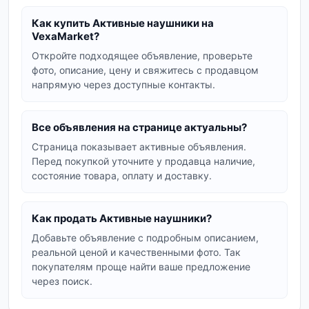
Принцип работы активных наушников
Как купить Активные наушники на
Встроенные микрофоны улавливают звуки
VexaMarket?
окружающей среды, а электроника
Откройте подходящее объявление, проверьте
обрабатывает их, усиливая тихие и подавляя
фото, описание, цену и свяжитесь с продавцом
громкие. Это позволяет пользователю слышать
напрямую через доступные контакты.
речь, сигналы или другие важные звуки,
оставаясь при этом защищенным от резких и
Все объявления на странице актуальны?
вредных для слуха шумов, таких как выстрелы
Страница показывает активные объявления.
или работающие механизмы.
Перед покупкой уточните у продавца наличие,
состояние товара, оплату и доставку.
Преимущества использования
Эффективная защита слуха:
Снижают
уровень опасного шума до безопасных
Как продать Активные наушники?
значений.
Добавьте объявление с подробным описанием,
реальной ценой и качественными фото. Так
Ситуационная осведомленность:
покупателям проще найти ваше предложение
Позволяют слышать окружающие звуки,
через поиск.
что критически важно для безопасности.