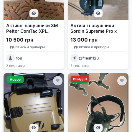
Активні навушники 3M
Активні навушники
Peltor ComTac XPI
Sordin Supreme Pro х
(MT20H682FB-02)
10 500 грн
13 000 грн
Оптика и приборы
Оптика и приборы
Ігор
@f1esh123
2 нед. назад
3 нед. назад
Новое
Новое
ВИДЕО