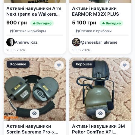
Активні навушники Arm
Активні навушники
Next (репліка Walkers
EARMOR M32X PLUS
Razor) та аксесуари для
900 грн
5 100 грн
🔥 Выгодно
🔥 Выгодно
шолома
Оптика и приборы
Оптика и приборы
Andrew Kaz
@shoesbar_ukraine
20.06.2026
18.06.2026
Хорошее
Хорошее
Активні навушники
Активні навушники 3M
Sordin Supreme Pro-x
Peltor ComTac XPI