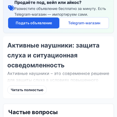
Продаёте под, вейп или айкос?
Разместите объявление бесплатно за минуту. Есть
Telegram-магазин — импортируем сами.
Подать объявление
Telegram-магазин
Активные наушники: защита
слуха и ситуационная
осведомленность
Активные наушники – это современное решение
для защиты слуха в условиях повышенного
шума, позволяющее при этом слышать
Читать полностью
окружающие звуки. Они незаменимы для
охотников, спортсменов-стрелков, работников
промышленных предприятий и всех, кто
Частые вопросы
сталкивается с громкими звуками.