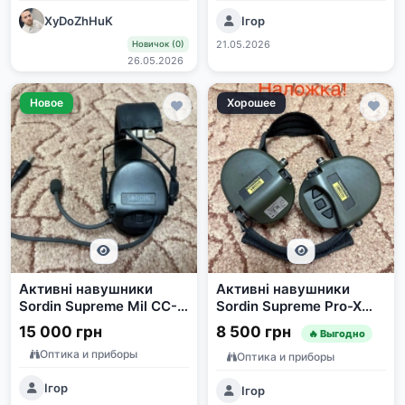
XyDoZhHuK
Ігор
21.05.2026
Новичок (0)
26.05.2026
Новое
Хорошее
Активні навушники
Активні навушники
Sordin Supreme Mil CC-2
Sordin Supreme Pro-X
Black Military
Neckband Olive Sweden
15 000 грн
8 500 грн
🔥 Выгодно
Оптика и приборы
Оптика и приборы
Ігор
Ігор