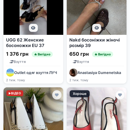
UGG 62 Женские
Nakd босоніжки жіночі
босоножки EU 37
розмір 39
1 376 грн
650 грн
🔥 Вигідно
🔥 Вигідно
Взуття
Взуття
Outlet одяг взуття ЛУЧ
Anastasiya Gumenetska
2 тиж. тому
2 тиж. тому
Нове
ВІДЕО
Хороше