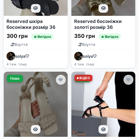
Reserved шкіра
Reserved босоніжки
босоніжки розмір 36
золоті розмір 36
300 грн
350 грн
🔥 Вигідно
🔥 Вигідно
Взуття
Взуття
solya🤍
solya🤍
4 тиж. тому
4 тиж. тому
Нове
Нове
ВІДЕО