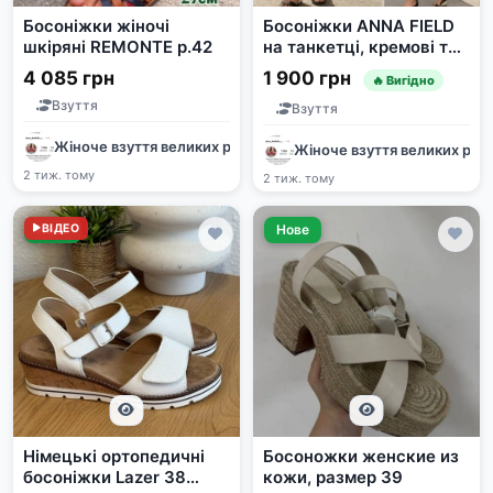
Босоніжки жіночі
Босоніжки ANNA FIELD
шкіряні REMONTE р.42
на танкетці, кремові та
чорні
4 085 грн
1 900 грн
🔥 Вигідно
Взуття
Взуття
Жіноче взуття великих розмірів / Женская обувь больших р
Жіноче взуття великих роз
2 тиж. тому
2 тиж. тому
Нове
ВІДЕО
Нове
Німецькі ортопедичні
Босоножки женские из
босоніжки Lazer 38
кожи, размер 39