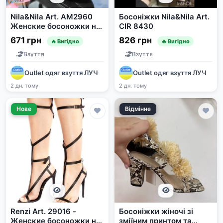
Nila&Nila Art. AM2960
Босоніжки Nila&Nila Art.
Женские босоножки на
CIR 8430
танкетке
671 грн
826 грн
🔥 Вигідно
🔥 Вигідно
Взуття
Взуття
Outlet одяг взуття ЛУЧ
Outlet одяг взуття ЛУЧ
2 дн. тому
2 дн. тому
Нове
Відмінне
Renzi Art. 29016 -
Босоніжки жіночі зі
Женские босоножки на
зміїним принтом та