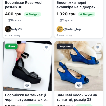
Босоніжки Reserved
Босоніжки чорні
розмір 36
екошкіра на підборах 7
см
400 грн
1 020 грн
🔥 Вигідно
🔥 Вигідно
Взуття
Взуття
solya🤍
@helen_top
4 тиж. тому
4 тиж. тому
Нове
Хороше
Босоніжки на танкетці
Замшеві босоніжки на
чорні натуральна шкіра
танкетці, розмір 38
арт 10533