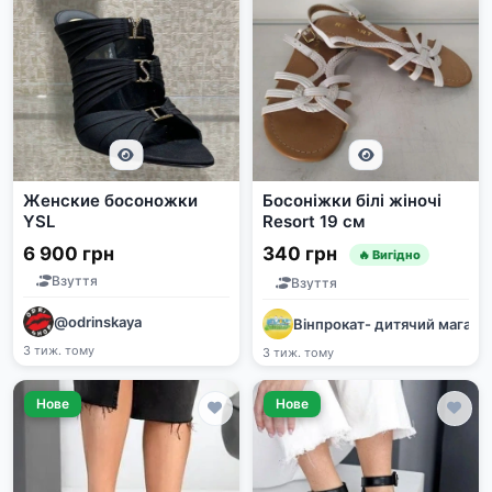
Женские босоножки
Босоніжки білі жіночі
YSL
Resort 19 см
6 900 грн
340 грн
🔥 Вигідно
Взуття
Взуття
@odrinskaya
Вінпрокат- дитячий магази
3 тиж. тому
3 тиж. тому
Нове
Нове