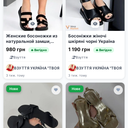
Женские босоножки из
Босоніжки жіночі
натуральной замши,
шкіряні чорні Україна
черные, Украина
980 грн
1 190 грн
🔥 Вигідно
🔥 Вигідно
Взуття
Взуття
ВЗУТТЯ УКРАЇНА "ТВОЯ ПАРА"
ВЗУТТЯ УКРАЇНА "ТВОЯ ПА
3 тиж. тому
3 тиж. тому
Нове
Нове