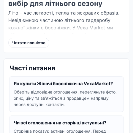
вибір для літнього сезону
Літо – час легкості, тепла та яскравих образів.
Невід'ємною частиною літнього гардеробу
кожної жінки є босоніжки. У Vexa Market ми
зібрали колекцію жіночих босоніжок, яка
поєднує в собі стиль, комфорт та якість.
Читати повністю
Матеріали та дизайн
Представлені моделі виконані з високоякісних
Часті питання
матеріалів, таких як натуральна шкіра та замша.
Це забезпечує не тільки привабливий зовнішній
Як купити Жіночі босоніжки на VexaMarket?
вигляд, але й довговічність взуття, а також
комфорт при носінні в спекотну погоду. В
Оберіть відповідне оголошення, перегляньте фото,
опис, ціну та звʼяжіться з продавцем напряму
асортименті ви знайдете босоніжки різних
через доступні контакти.
дизайнів:
На танкетці та платформі – для тих, хто
Чи всі оголошення на сторінці актуальні?
цінує стійкість та додатковий зріст.
Сторінка показує активні оголошення. Перед