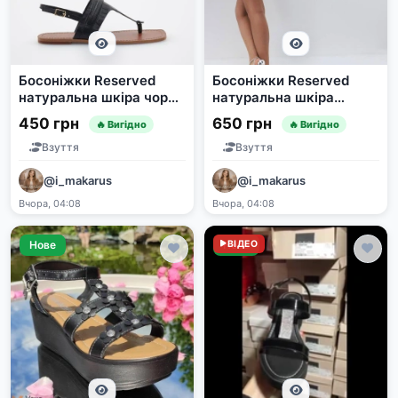
Босоніжки Reserved
Босоніжки Reserved
натуральна шкіра чорні
натуральна шкіра
розмір 41
розмір 40
450 грн
650 грн
🔥 Вигідно
🔥 Вигідно
Взуття
Взуття
@i_makarus
@i_makarus
Вчора, 04:08
Вчора, 04:08
Нове
Нове
ВІДЕО