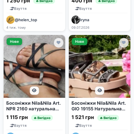
1 250 грн
400 грн
🔥 Вигідно
🔥 Вигідно
Взуття
Взуття
@helen_top
Iryna
4 тиж. тому
09.07.2026
Нове
Нове
Босоніжки Nila&Nila Art.
Босоніжки Nila&Nila Art.
NPR 2160 натуральна
GIO 19155 Натуральна
шкіра
шкіра
1 115 грн
1 521 грн
🔥 Вигідно
🔥 Вигідно
Взуття
Взуття