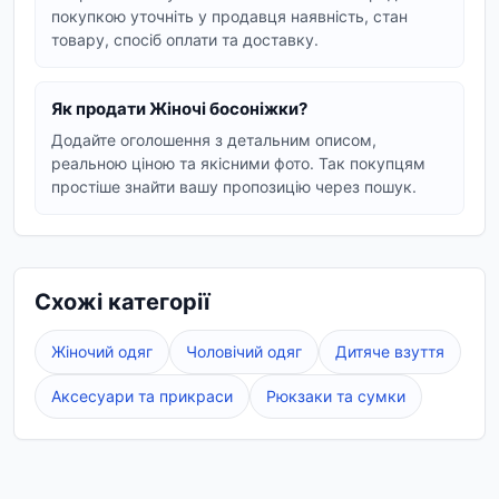
На підборах – для створення елегантних та
покупкою уточніть у продавця наявність, стан
вечірніх образів.
товару, спосіб оплати та доставку.
З декоративними елементами – стразами,
принтами (леопардовий, квітковий),
Як продати Жіночі босоніжки?
шнурівкою, які додадуть родзинку вашому
Додайте оголошення з детальним описом,
стилю.
реальною ціною та якісними фото. Так покупцям
простіше знайти вашу пропозицію через пошук.
Колірна палітра та розміри
Ми пропонуємо жіночі босоніжки в широкій
колірній гамі: від класичних білих, чорних та
коричневих до яскравих помаранчевих,
Схожі категорії
гірчичних та золотистих відтінків. Це дозволяє
підібрати ідеальну пару під будь-який наряд.
Жіночий одяг
Чоловічий одяг
Дитяче взуття
Розміри варіюються, щоб кожна жінка могла
знайти відповідний варіант.
Аксесуари та прикраси
Рюкзаки та сумки
Обираючи жіночі босоніжки в Vexa Market, ви
отримуєте стильну та зручну взуття, яка стане
вашим вірним супутником протягом усього