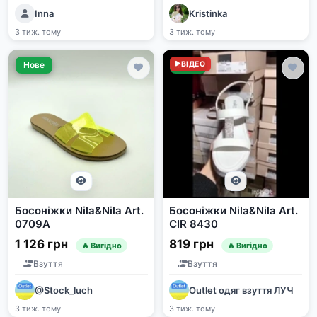
Inna
Kristinka
3 тиж. тому
3 тиж. тому
Нове
Нове
ВІДЕО
Босоніжки Nila&Nila Art.
Босоніжки Nila&Nila Art.
0709A
CIR 8430
1 126 грн
819 грн
🔥 Вигідно
🔥 Вигідно
Взуття
Взуття
@Stock_luch
Outlet одяг взуття ЛУЧ
3 тиж. тому
3 тиж. тому