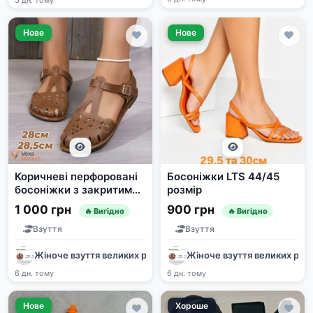
Нове
Нове
Коричневі перфоровані
Босоніжки LTS 44/45
босоніжки з закритими
розмір
носками 28см та 28,5см
1 000 грн
900 грн
🔥 Вигідно
🔥 Вигідно
Взуття
Взуття
Жіноче взуття великих розмірів / Женская обувь больших р
Жіноче взуття великих роз
6 дн. тому
6 дн. тому
Нове
Хороше