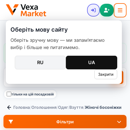
Оберіть мову сайту
Жіночі босоніжки
Оберіть зручну мову — ми запам’ятаємо
вибір і більше не питатимемо.
Ціни в цій категорії:
зазвичай
600–4 999 ₴
медіана
2 450 ₴
2545
пропозицій
RU
UA
Закрити
тільки на цій посадковій
Головна
/
Оголошення
/
Одяг
/
Взуття
/
Жіночі босоніжки
Фільтри