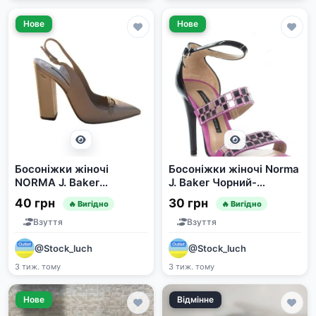
Нове
Нове
Босоніжки жіночі
Босоніжки жіночі Norma
NORMA J. Baker
J. Baker Чорний-
7645E5E бежеві р. 36
Рожевий р. 37 арт 7555
40 грн
30 грн
🔥 Вигідно
🔥 Вигідно
Взуття
Взуття
@Stock_luch
@Stock_luch
3 тиж. тому
3 тиж. тому
Нове
Відмінне