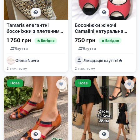
Tamaris елегантні
Босоніжки жіночі
босоніжки з плетеним
Camalini натуральна
оздобленням та
лакована шкіра корал
1 750 грн
750 грн
🔥 Вигідно
🔥 Вигідно
кристалами
розмір 38
Взуття
Взуття
Olena Navro
Ліквідація взуття!🔥
2 тиж. тому
2 тиж. тому
Нове
Нове