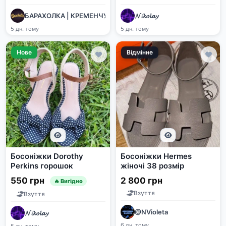
БАРАХОЛКА | КРЕМЕНЧУК
𝓝𝓲𝓴𝓸𝓵𝓪𝔂
5 дн. тому
5 дн. тому
Нове
Відмінне
Босоніжки Dorothy
Босоніжки Hermes
Perkins горошок
жіночі 38 розмір
550 грн
2 800 грн
🔥 Вигідно
Взуття
Взуття
@NVioleta
𝓝𝓲𝓴𝓸𝓵𝓪𝔂
6 дн. тому
5 дн. тому