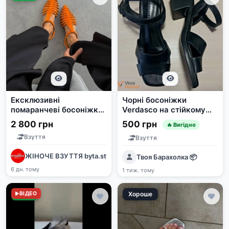
Ексклюзивні
Чорні босоніжки
помаранчеві босоніжки
Verdasco на стійкому
з натуральної замші
каблуці, розмір 38
2 800 грн
500 грн
🔥 Вигідно
(Україна)
Взуття
Взуття
ЖІНОЧЕ ВЗУТТЯ byta.style
Твоя Барахолка 📦
6 дн. тому
1 тиж. тому
Нове
ВІДЕО
Хороше