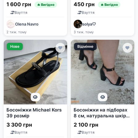
розмір
1 600 грн
450 грн
🔥 Вигідно
🔥 Вигідно
Взуття
Взуття
Olena Navro
solya🤍
2 тиж. тому
3 тиж. тому
Нове
Відмінне
Босоніжки Michael Kors
Босоніжки на підборах
39 розмір
8 см, натуральна шкіра,
Італія, розмір 38
3 300 грн
2 100 грн
Взуття
Взуття