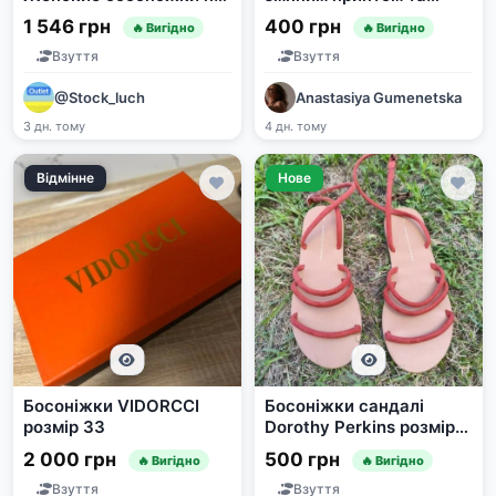
высоком каблуке
декором
1 546 грн
400 грн
🔥 Вигідно
🔥 Вигідно
Взуття
Взуття
@Stock_luch
Anastasiya Gumenetska
3 дн. тому
4 дн. тому
Відмінне
Нове
Босоніжки VIDORCCI
Босоніжки сандалі
розмір 33
Dorothy Perkins розмір
38
2 000 грн
500 грн
🔥 Вигідно
🔥 Вигідно
Взуття
Взуття