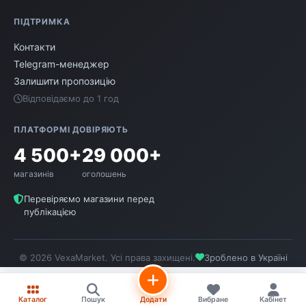
ПІДТРИМКА
Контакти
Telegram-менеджер
Залишити пропозицію
Відповідаємо до 1 год
ПЛАТФОРМІ ДОВІРЯЮТЬ
4 500+
29 000+
магазинів
оголошень
Перевіряємо магазини перед
публікацією
© 2026 VexaMarket. Усі права захищені.
Зроблено в Україні
Каталог
Пошук
Додати
Вибране
Кабінет