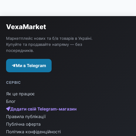
розміри та особливості конкретної пари.
Використовуйте фільтри для пошуку потрібного
розміру або кольорового рішення, щоб швидко
VexaMarket
знайти відповідну модель New Balance для
вашого гардероба.
Маркетплейс нових та б/в товарів в Україні.
Купуйте та продавайте напряму — без
посередників.
Ми в Telegram
СЕРВІС
Як це працює
Блог
Додати свій Telegram-магазин
Правила публікації
Публічна оферта
Політика конфіденційності