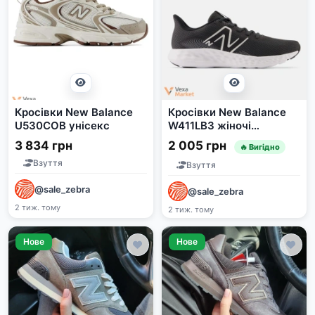
Кросівки New Balance
Кросівки New Balance
U530COB унісекс
W411LB3 жіночі
синтетичні весна/літо
3 834 грн
2 005 грн
🔥 Вигідно
Взуття
Взуття
@sale_zebra
@sale_zebra
2 тиж. тому
2 тиж. тому
Нове
Нове