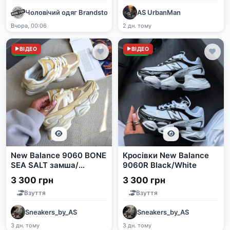
Чоловічий одяг Brandstore
AS UrbanMan
Вчора, 00:06
2 дн. тому
Нове
ВІДЕО
Нове
ВІДЕО
New Balance 9060 BONE
Кросівки New Balance
SEA SALT замша/
9060R Black/White
текстиль
3 300 грн
3 300 грн
Взуття
Взуття
Sneakers_by_AS
Sneakers_by_AS
3 дн. тому
3 дн. тому