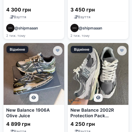
4 300 грн
3 450 грн
Взуття
Взуття
@shipmaaan
@shipmaaan
2 тиж. тому
2 тиж. тому
Відмінне
Відмінне
New Balance 1906A
New Balance 2002R
Olive Juice
Protection Pack
RainCloud
4 899 грн
4 250 грн
Взуття
Взуття