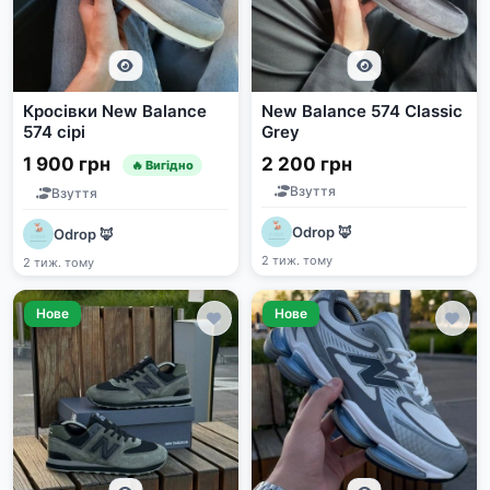
Кросівки New Balance
New Balance 574 Classic
574 сірі
Grey
1 900 грн
2 200 грн
🔥 Вигідно
Взуття
Взуття
Odrop 🦊
Odrop 🦊
2 тиж. тому
2 тиж. тому
Нове
Нове