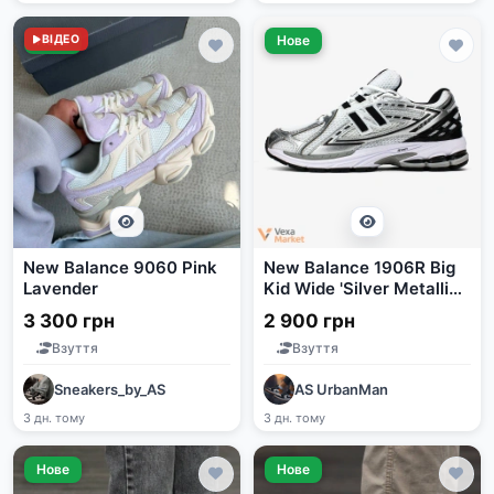
Нове
ВІДЕО
Нове
New Balance 9060 Pink
New Balance 1906R Big
Lavender
Kid Wide 'Silver Metallic
Black'
3 300 грн
2 900 грн
Взуття
Взуття
Sneakers_by_AS
AS UrbanMan
3 дн. тому
3 дн. тому
Нове
Нове