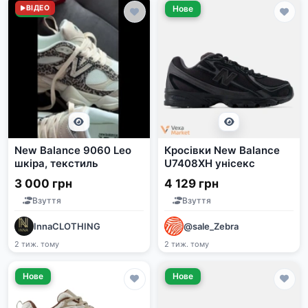
Нове
ВІДЕО
Нове
New Balance 9060 Leo
Кросівки New Balance
шкіра, текстиль
U7408XH унісекс
3 000 грн
4 129 грн
Взуття
Взуття
InnaCLOTHING
@sale_Zebra
2 тиж. тому
2 тиж. тому
Нове
Нове