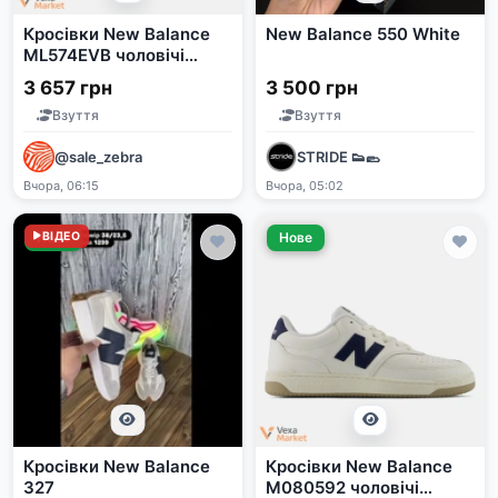
Кросівки New Balance
New Balance 550 White
ML574EVB чоловічі
шкіряні
3 657 грн
3 500 грн
Взуття
Взуття
@sale_zebra
STRIDE 👟🥿
Вчора, 06:15
Вчора, 05:02
Нове
ВІДЕО
Нове
Кросівки New Balance
Кросівки New Balance
327
M080592 чоловічі