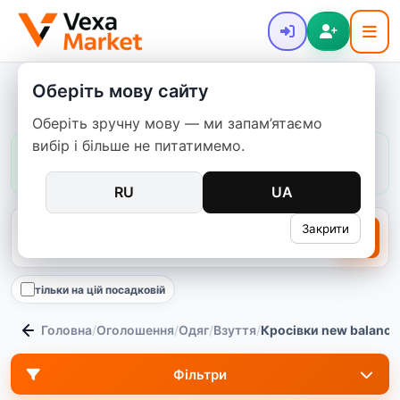
Оберіть мову сайту
Кросівки New Balance
Оберіть зручну мову — ми запам’ятаємо
вибір і більше не питатимемо.
Ціни в цій категорії:
зазвичай
600–4 999 ₴
медіана
2 400 ₴
2484
пропозицій
RU
UA
Закрити
тільки на цій посадковій
Головна
/
Оголошення
/
Одяг
/
Взуття
/
Кросівки new balance
Фільтри