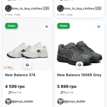
time_to_buy_clothes 🇺🇦
time_to_buy_clothes 🇺🇦
2 тиж. тому
2 тиж. тому
Нове
Нове
New Balance 574
New Balance 1906R Grey
4 599 грн
5 899 грн
Взуття
Взуття
@jenya_dublin
@jenya_dublin