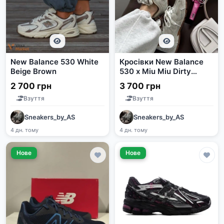
New Balance 530 White
Кросівки New Balance
Beige Brown
530 x Miu Miu Dirty
White шкіряні
2 700 грн
3 700 грн
Взуття
Взуття
Sneakers_by_AS
Sneakers_by_AS
4 дн. тому
4 дн. тому
Нове
Нове