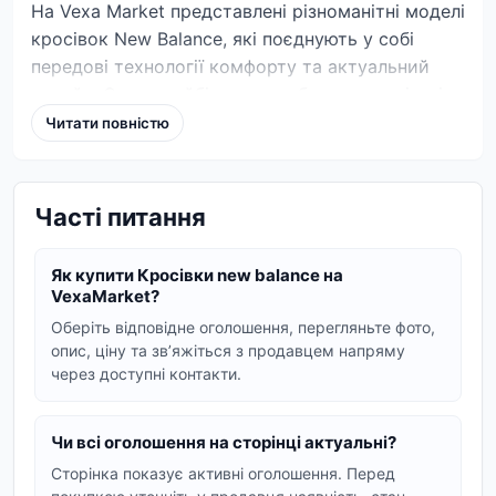
На Vexa Market представлені різноманітні моделі
кросівок New Balance, які поєднують у собі
передові технології комфорту та актуальний
дизайн. Серед найбільш затребуваних варіантів
варто виділити серію
New Balance 530
, відому
Читати повністю
своєю легкістю та ретро-естетикою, а також
футуристичні
New Balance 9060
. Для любителів
класики та повсякденного стилю чудово
Часті питання
підійдуть моделі
New Balance 327
, виконані з
комбінації замші, шкіри та текстилю.
Як купити Кросівки new balance на
VexaMarket?
Як обрати ідеальну пару New Balance
Оберіть відповідне оголошення, перегляньте фото,
При підборі взуття важливо враховувати не
опис, ціну та звʼяжіться з продавцем напряму
тільки зовнішній вигляд, а й призначення моделі.
через доступні контакти.
У каталозі ви знайдете як повсякденні варіанти,
так і спеціалізовані серії, такі як
New Balance
Чи всі оголошення на сторінці актуальні?
1906
або
Fresh Foam Arishi
. Щоб покупка була
вдалою, рекомендуємо звертати увагу на
Сторінка показує активні оголошення. Перед