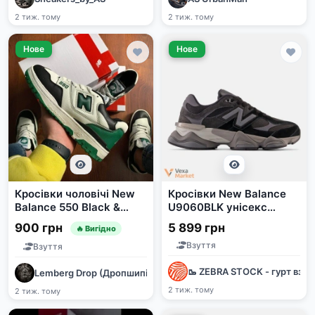
2 тиж. тому
2 тиж. тому
Нове
Нове
Кросівки чоловічі New
Кросівки New Balance
Balance 550 Black &
U9060BLK унісекс
White & Green
шкіра весна/літо
900 грн
5 899 грн
🔥 Вигідно
Взуття
Взуття
🥾 ZEBRA STOCK - гурт взут
Lemberg Drop (Дропшипінг чоловічого та жіночого Взуття)
2 тиж. тому
2 тиж. тому