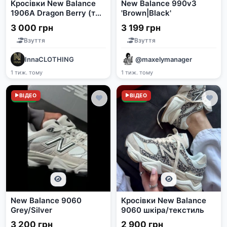
Кросівки New Balance
New Balance 990v3
1906A Dragon Berry (топ
'Brown|Black'
копія)
3 000 грн
3 199 грн
Взуття
Взуття
InnaCLOTHING
@maxelymanager
1 тиж. тому
1 тиж. тому
Нове
ВІДЕО
Нове
ВІДЕО
New Balance 9060
Кросівки New Balance
Grey/Silver
9060 шкіра/текстиль
3 200 грн
2 900 грн