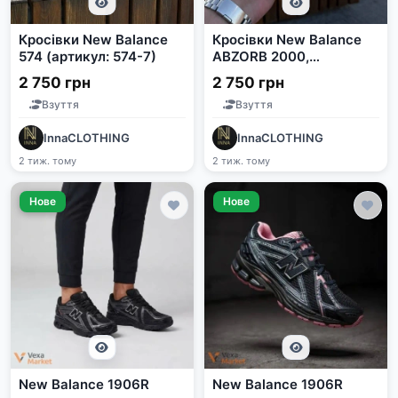
Кросівки New Balance
Кросівки New Balance
574 (артикул: 574-7)
ABZORB 2000,
комбінований матеріал,
2 750 грн
2 750 грн
розміри 41-44
Взуття
Взуття
InnaCLOTHING
InnaCLOTHING
2 тиж. тому
2 тиж. тому
Нове
Нове
New Balance 1906R
New Balance 1906R