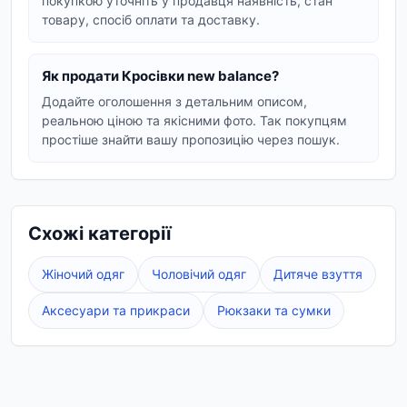
покупкою уточніть у продавця наявність, стан
наступні параметри:
товару, спосіб оплати та доставку.
Розмірна сітка:
завжди звіряйте довжину
устілки в сантиметрах, оскільки вона може
Як продати Кросівки new balance?
відрізнятися залежно від конкретної
Додайте оголошення з детальним описом,
моделі.
реальною ціною та якісними фото. Так покупцям
Матеріали верху:
натуральна замша,
простіше знайти вашу пропозицію через пошук.
дихаюча сітка або шкіра — обирайте
матеріал залежно від сезону та умов
експлуатації.
Призначення:
для активного відпочинку
Схожі категорії
або тривалих прогулянок краще обирати
моделі з технологією амортизації Fresh
Жіночий одяг
Чоловічий одяг
Дитяче взуття
Foam.
Аксесуари та прикраси
Рюкзаки та сумки
На Vexa Market ви можете знайти пропозиції як
нових оригінальних пар, так і якісних реплік
класу люкс. Кожне оголошення містить
детальну інформацію про матеріали, доступні