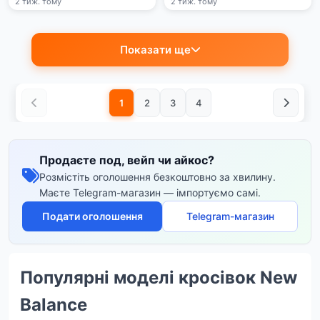
2 тиж. тому
2 тиж. тому
Показати ще
1
2
3
4
Продаєте под, вейп чи айкос?
Розмістіть оголошення безкоштовно за хвилину.
Маєте Telegram-магазин — імпортуємо самі.
Подати оголошення
Telegram-магазин
Популярні моделі кросівок New
Balance