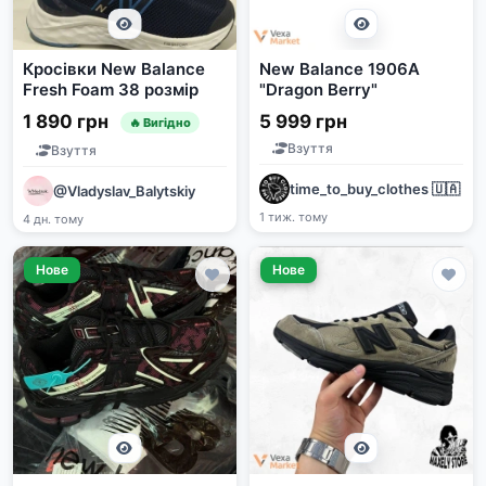
Кросівки New Balance
New Balance 1906A
Fresh Foam 38 розмір
"Dragon Berry"
1 890 грн
5 999 грн
🔥 Вигідно
Взуття
Взуття
time_to_buy_clothes 🇺🇦
@Vladyslav_Balytskiy
1 тиж. тому
4 дн. тому
Нове
Нове