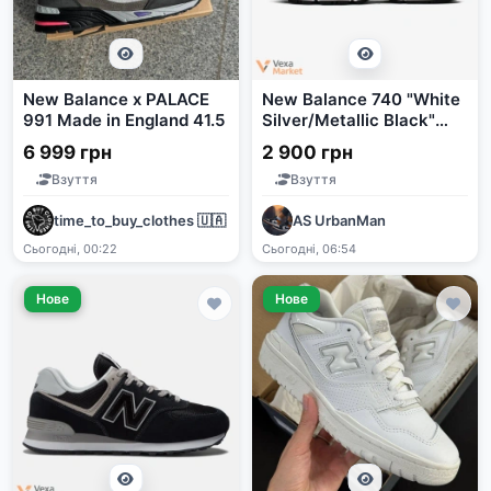
New Balance x PALACE
New Balance 740 "White
991 Made in England 41.5
Silver/Metallic Black"
Фабричный Вьетнам
6 999 грн
2 900 грн
Взуття
Взуття
time_to_buy_clothes 🇺🇦
AS UrbanMan
Сьогодні, 00:22
Сьогодні, 06:54
Нове
Нове