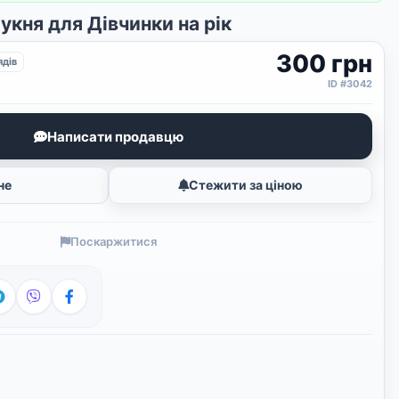
укня для Дівчинки на рік
300 грн
ядів
ID #3042
Написати продавцю
не
Стежити за ціною
Поскаржитися