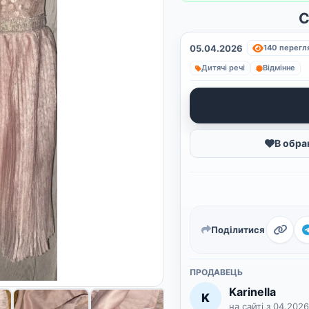
С
05.04.2026
140 перегл
Дитячі речі
Відмінне
В обра
Поділитися
ПРОДАВЕЦЬ
Karinella
K
на сайті з 04.2026