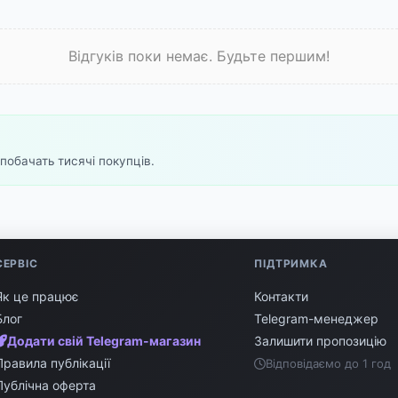
Відгуків поки немає. Будьте першим!
побачать тисячі покупців.
СЕРВІС
ПІДТРИМКА
Як це працює
Контакти
Блог
Telegram-менеджер
Додати свій Telegram-магазин
Залишити пропозицію
Правила публікації
Відповідаємо до 1 год
Публічна оферта