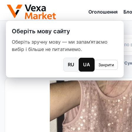
Оголошення
Бло
Оберіть мову сайту
Оберіть зручну мову — ми запам’ятаємо
вибір і більше не питатимемо.
Головна
/
Оголошення
/
Дитячі речі
/
Сук
RU
UA
Закрити