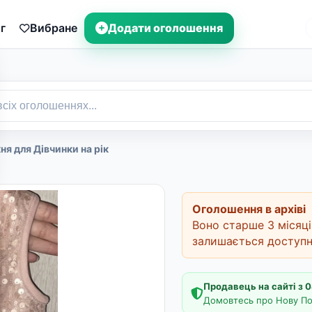
г
Вибране
Додати оголошення
ня для Дівчинки на рік
Оголошення в архіві
Воно старше 3 місяців
залишається доступ
Продавець на сайті з 
Домовтесь про Нову Пош