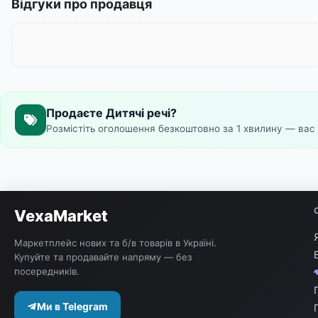
Відгуки про продавця
Продаєте Дитячі речі?
Розмістіть оголошення безкоштовно за 1 хвилину — вас 
VexaMarket
Маркетплейс нових та б/в товарів в Україні.
Купуйте та продавайте напряму — без
посередників.
Ми в Telegram