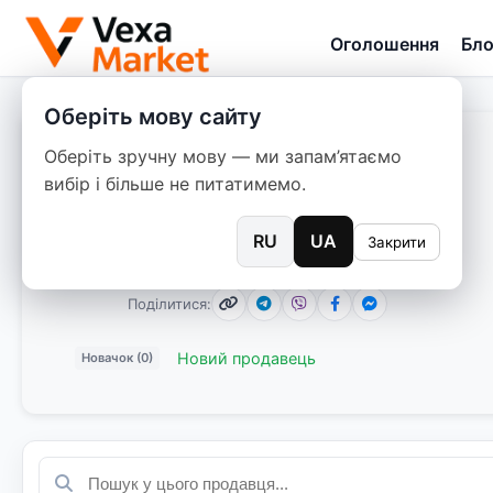
Оголошення
Бло
Оберіть мову сайту
Оберіть зручну мову — ми запам’ятаємо
Karinella
вибір і більше не питатимемо.
Дата реєстрації: 05.04.2026
RU
UA
Закрити
0 оголошень
Поділитися:
Новий продавець
Новачок (0)