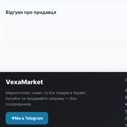
Відгуки про продавця
VexaMarket
Маркетплейс нових та б/в товарів в Україні.
Купуйте та продавайте напряму — без
посередників.
Ми в Telegram