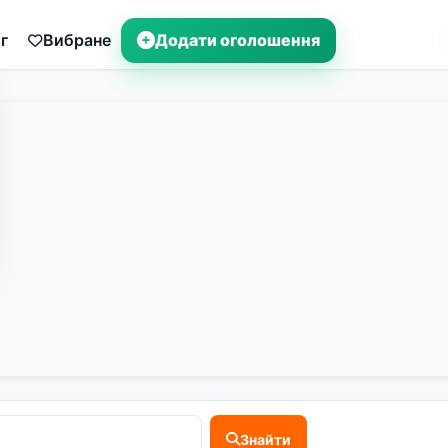
г
Вибране
Додати оголошення
Знайти