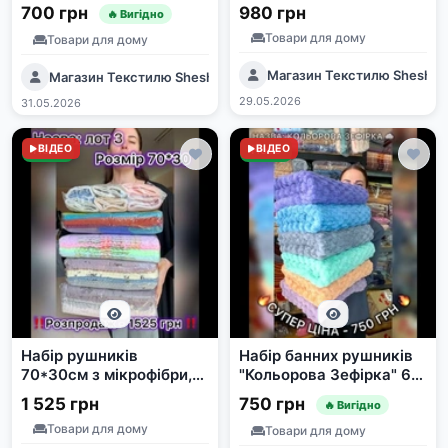
70*30 см, 36 шт.
шт.
700 грн
980 грн
🔥 Вигідно
Товари для дому
Товари для дому
Магазин Текстилю Shesha
Магазин Текстилю SheshaShop
29.05.2026
31.05.2026
Нове
ВІДЕО
Нове
ВІДЕО
Набір рушників
Набір банних рушників
70*30см з мікрофібри,
"Кольорова Зефірка" 6
50 шт.
шт, 140x70 см,
1 525 грн
750 грн
🔥 Вигідно
мікрофібра
Товари для дому
Товари для дому