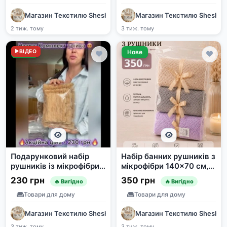
Магазин Текстилю SheshaShop
Магазин Текстилю Shesha
2 тиж. тому
3 тиж. тому
Нове
ВІДЕО
Нове
Подарунковий набір
Набір банних рушників з
рушників із мікрофібри
мікрофібри 140x70 см, 3
(3 шт.)
шт.
230 грн
350 грн
🔥 Вигідно
🔥 Вигідно
Товари для дому
Товари для дому
Магазин Текстилю SheshaShop
Магазин Текстилю Shesha
3 тиж. тому
3 тиж. тому