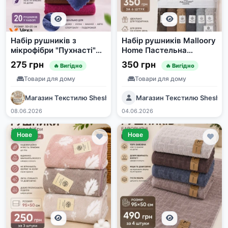
Набір рушників з
Набір рушників Malloory
мікрофібри "Пухнасті"
Home Пастельна
20 шт, 50х25 см
гармонія мікрофібра 6
275 грн
350 грн
🔥 Вигідно
🔥 Вигідно
шт 95*50 см
Товари для дому
Товари для дому
Магазин Текстилю SheshaShop
Магазин Текстилю Shesha
08.06.2026
04.06.2026
Нове
Нове