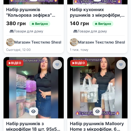
Набір рушників
Набір кухонних
"Кольорова зефірка"
рушників з мікрофібри,
95x50 см, 6 шт.
3 шт.
380 грн
140 грн
🔥 Вигідно
🔥 Вигідно
Товари для дому
Товари для дому
Магазин Текстилю SheshaShop
Магазин Текстилю Shesha
Сьогодні, 12:00
1 тиж. тому
Нове
ВІДЕО
Нове
ВІДЕО
Набір рушників з
Набір рушників Malloory
мікрофібри 18 шт. 95х50
Home з мікрофібри, 6