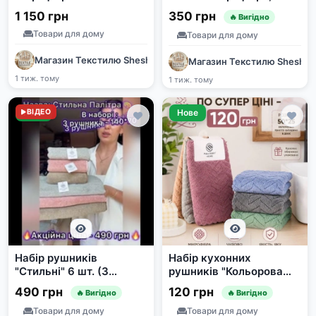
см + килимок в
шт.
1 150 грн
350 грн
🔥 Вигідно
подарунок
Товари для дому
Товари для дому
Магазин Текстилю SheshaShop
Магазин Текстилю Shesha
1 тиж. тому
1 тиж. тому
Нове
ВІДЕО
Нове
Набір рушників
Набір кухонних
"Стильні" 6 шт. (3
рушників "Кольорова
банних 140x70 см, 3 для
ялинка" з мікрофібри
490 грн
120 грн
🔥 Вигідно
🔥 Вигідно
обличчя 95x50 см) 490
50x25 см, 6 шт.
грн
Товари для дому
Товари для дому