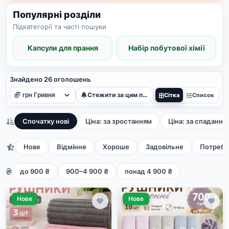
Популярні розділи
Підкатегорії та часті пошуки
Капсули для прання
Набір побутової хімії
Знайдено 26 оголошень
Стежити за цим пошуком
Сітка
Список
Спочатку нові
Ціна: за зростанням
Ціна: за спадання
Нове
Відмінне
Хороше
Задовільне
Потребу
до 900 ₴
900–4 900 ₴
понад 4 900 ₴
Нове
Нове