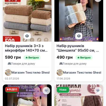
Набір рушників 3+3 з
Набір рушників
мікрофібри 140x70 см
"Шиншила" 95х50 см, 8
та 90x50 см
шт.
590 грн
490 грн
🔥 Вигідно
🔥 Вигідно
Товари для дому
Товари для дому
Магазин Текстилю SheshaShop
Магазин Текстилю Shesha
02.07.2026
17.06.2026
Нове
ВІДЕО
Нове