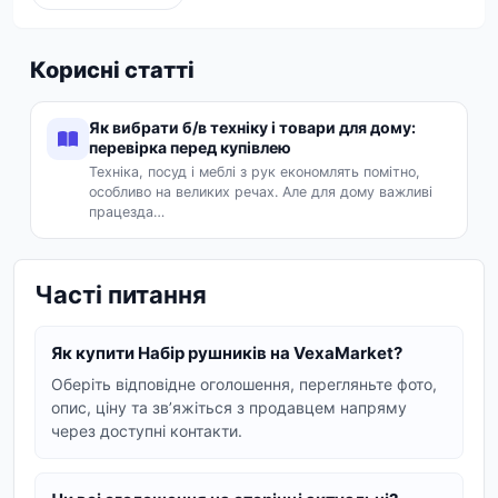
зовнішній вигляд.
Види наборів рушників:
Корисні статті
Набори з мікрофібри:
відрізняються
високою поглинаючою здатністю, швидко
Як вибрати б/в техніку і товари для дому:
сохнуть і приємні на дотик. Ідеальні для
перевірка перед купівлею
щоденного використання та для
Техніка, посуд і меблі з рук економлять помітно,
особливо на великих речах. Але для дому важливі
спортивних залів.
працезда…
Махрові набори:
класика для ванної
кімнати. Виготовлені зі 100% бавовни,
Часті питання
забезпечують максимальний комфорт і
чудово вбирають вологу. Преміум якість
для особливих відчуттів.
Як купити Набір рушників на VexaMarket?
Оберіть відповідне оголошення, перегляньте фото,
У нашому каталозі ви знайдете набори різної
опис, ціну та звʼяжіться з продавцем напряму
комплектації: від компактних комплектів з 3
через доступні контакти.
штук до великих лотів з 36 або 80 рушників.
Розміри варіюються від невеликих лицьових до