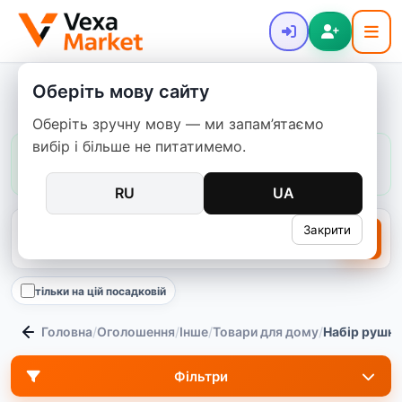
Оберіть мову сайту
Набори рушників
Оберіть зручну мову — ми запам’ятаємо
вибір і більше не питатимемо.
Ціни в цій категорії:
зазвичай
120–4 850 ₴
медіана
900 ₴
1160
пропозицій
RU
UA
Закрити
тільки на цій посадковій
Головна
/
Оголошення
/
Інше
/
Товари для дому
/
Набір рушни
Фільтри