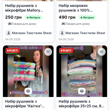
Набір рушників з
Набір махрових
мікрофібри Mallory
рушників з 100%
Home 95x50 см 3 шт.
бавовни 95x50 см, 4 шт.
250 грн
490 грн
🔥 Вигідно
🔥 Вигідно
Товари для дому
Товари для дому
Магазин Текстилю SheshaShop
Магазин Текстилю Shesha
04.06.2026
04.06.2026
Нове
ВІДЕО
Нове
ВІДЕО
Набір рушників з
Набір рушників з
мікрофібри "Квітка"
мікрофібри 25*25 см, 80