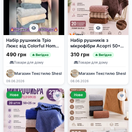
Набір рушників Тріо
Набір рушників з
Люкс від Colorful Home
мікрофібри Асорті 50*25
(6 шт.)
см 20 шт.
490 грн
310 грн
🔥 Вигідно
🔥 Вигідно
Товари для дому
Товари для дому
Магазин Текстилю SheshaShop
Магазин Текстилю Shesha
09.06.2026
08.06.2026
Нове
Нове