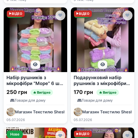
Нове
ВІДЕО
Нове
ВІДЕО
Набір рушників з
Подарунковий набір
мікрофібри "Море" 6 шт
рушників з мікрофібри
70*30 см
(2 шт.)
250 грн
170 грн
🔥 Вигідно
🔥 Вигідно
Товари для дому
Товари для дому
Магазин Текстилю SheshaShop
Магазин Текстилю Shesha
05.07.2026
05.07.2026
Нове
Нове
ВІДЕО