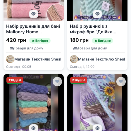
Набір рушників для бані
Набір рушників з
Malloory Home
мікрофібри "Двійка
мікрофібра 140*70 см 3
Смарагд" 140x70 см та
420 грн
180 грн
🔥 Вигідно
🔥 Вигідно
шт
95x50 см
Товари для дому
Товари для дому
Магазин Текстилю SheshaShop
Магазин Текстилю Shesha
Сьогодні, 00:05
Сьогодні, 12:00
Нове
ВІДЕО
Нове
ВІДЕО