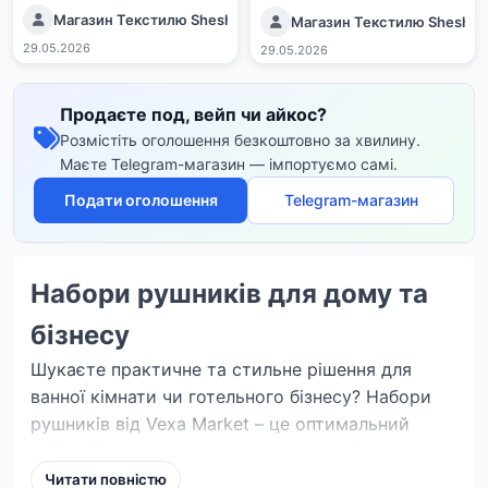
Магазин Текстилю SheshaShop
Магазин Текстилю Shesha
29.05.2026
29.05.2026
Продаєте под, вейп чи айкос?
Розмістіть оголошення безкоштовно за хвилину.
Маєте Telegram-магазин — імпортуємо самі.
Подати оголошення
Telegram-магазин
Набори рушників для дому та
бізнесу
Шукаєте практичне та стильне рішення для
ванної кімнати чи готельного бізнесу? Набори
рушників від Vexa Market – це оптимальний
вибір. Ми пропонуємо комплекти, які поєднують
у собі якість, функціональність та привабливий
Читати повністю