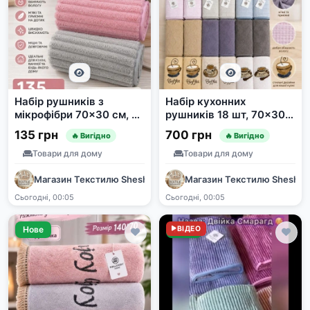
Набір рушників з
Набір кухонних
мікрофібри 70x30 см, 3
рушників 18 шт, 70x30
шт
см, 3 моделі
135 грн
700 грн
🔥 Вигідно
🔥 Вигідно
Товари для дому
Товари для дому
Магазин Текстилю SheshaShop
Магазин Текстилю Shesha
Сьогодні, 00:05
Сьогодні, 00:05
Нове
Нове
ВІДЕО