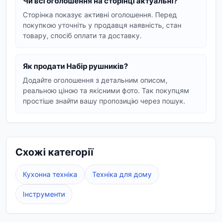
повнорозмірних банних рушників. Це дозволяє
Чи всі оголошення на сторінці актуальні?
підібрати оптимальний варіант як для
Сторінка показує активні оголошення. Перед
особистого користування, так і для
покупкою уточніть у продавця наявність, стан
товару, спосіб оплати та доставку.
забезпечення потреб готелів, салонів краси чи
спа-центрів.
Як продати Набір рушників?
Переваги покупки наборів рушників у Vexa
Додайте оголошення з детальним описом,
Market:
реальною ціною та якісними фото. Так покупцям
Практичність:
єдиний стиль та розмір
простіше знайти вашу пропозицію через пошук.
рушників у наборі створюють відчуття
порядку.
Економія:
покупка комплектом часто
Схожі категорії
вигідніша, ніж придбання окремих одиниць.
Універсальність:
набори рушників стануть
Кухонна техніка
Техніка для дому
чудовим подарунком на будь-яке свято.
Інструменти
Vexa Market дбає про ваш комфорт, пропонуючи
якісні товари за доступними цінами. Обирайте