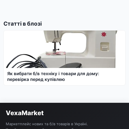
набори рушників, які будуть радувати вас своєю
м'якістю та функціональністю довгі роки.
Статті в блозі
Як вибрати б/в техніку і товари для дому:
перевірка перед купівлею
VexaMarket
Маркетплейс нових та б/в товарів в Україні.