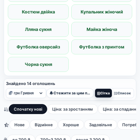
Костюм двійка
Купальник жіночий
Лляна сукня
Майка жіноча
Футболка оверсайз
Футболка з принтом
Чорна сукня
Знайдено 14 оголошень
Стежити за цим пошуком
Сітка
Список
Спочатку нові
Ціна: за зростанням
Ціна: за спадання
Нове
Відмінне
Хороше
Задовільне
Потребу
до 700 ₴
700–3 200 ₴
понад 3 200 ₴