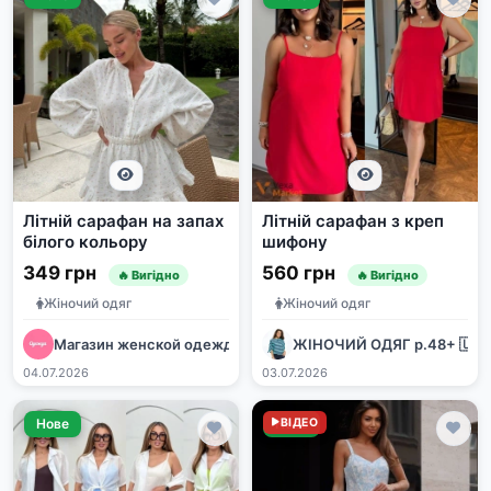
Літній сарафан на запах
Літній сарафан з креп
білого кольору
шифону
349 грн
560 грн
🔥 Вигідно
🔥 Вигідно
Жіночий одяг
Жіночий одяг
Магазин женской одежды ❤️ Дропшиппинг ❤️ Опт
ЖІНОЧИЙ ОДЯГ р.48+ 🇺🇦
04.07.2026
03.07.2026
Нове
Нове
ВІДЕО