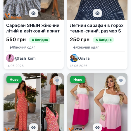
Сарафан SHEIN жіночий
Летний сарафан в горох
літній в квітковий принт
темно-синий, размер S
550 грн
250 грн
🔥 Вигідно
🔥 Вигідно
Жіночий одяг
Жіночий одяг
@fash_kom
Ольга
14.06.2026
13.06.2026
Нове
Нове