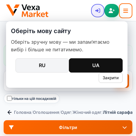
Оберіть мову сайту
Літні сарафани
Оберіть зручну мову — ми запам’ятаємо
вибір і більше не питатимемо.
Ціни в цій категорії:
зазвичай
225–3 200 ₴
медіана
700 ₴
4294
пропозицій
RU
UA
Закрити
тільки на цій посадковій
Головна
/
Оголошення
/
Одяг
/
Жіночий одяг
/
Літній сарафан
Фільтри