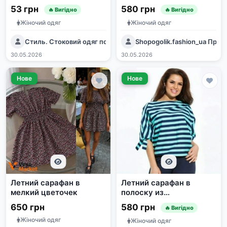
бренда (размер S/M)
цветочным принтом
53 грн
580 грн
🔥 Вигідно
🔥 Вигідно
Жіночий одяг
Жіночий одяг
Стиль. Стоковий одяг по доступним цінам. Stock
Shopogolik.fashion_ua Пря
30.05.2026
30.05.2026
Нове
Нове
Летний сарафан в
Летний сарафан в
мелкий цветочек
полоску из
структурированного
650 грн
580 грн
🔥 Вигідно
крепа
Жіночий одяг
Жіночий одяг