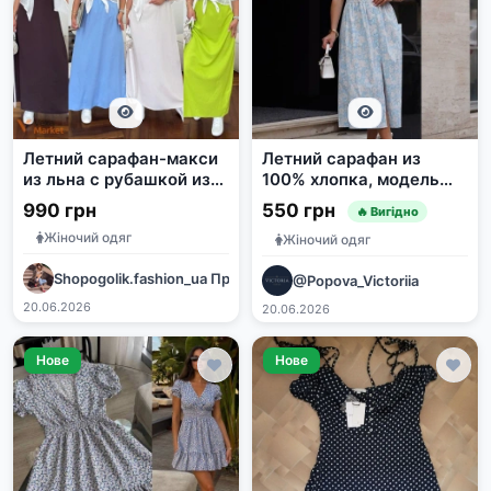
Летний сарафан-макси
Летний сарафан из
из льна с рубашкой из
100% хлопка, модель
тенсел-жатки
#434
990 грн
550 грн
🔥 Вигідно
Жіночий одяг
Жіночий одяг
Shopogolik.fashion_ua Прямий постачальник одягу 7км ОПТ
@Popova_Victoriia
20.06.2026
20.06.2026
Нове
Нове