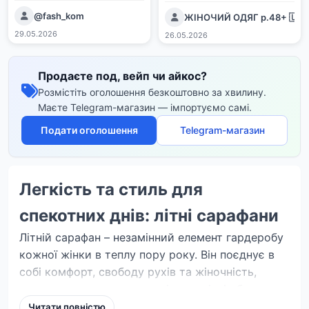
@fash_kom
ЖІНОЧИЙ ОДЯГ р.48+ 🇺🇦
29.05.2026
26.05.2026
Продаєте под, вейп чи айкос?
Розмістіть оголошення безкоштовно за хвилину.
Маєте Telegram-магазин — імпортуємо самі.
Подати оголошення
Telegram-магазин
Легкість та стиль для
спекотних днів: літні сарафани
Літній сарафан – незамінний елемент гардеробу
кожної жінки в теплу пору року. Він поєднує в
собі комфорт, свободу рухів та жіночність,
дозволяючи створювати різноманітні образи –
від повсякденних до святкових.
Читати повністю