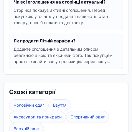
Чи всі оголошення на сторінці актуальні?
свій смак. Ніжний квітковий принт додасть
Сторінка показує активні оголошення. Перед
романтичності, а смужка – динамічності.
покупкою уточніть у продавця наявність, стан
З чим носити літній сарафан?
товару, спосіб оплати та доставку.
Літній сарафан легко стилізується. Доповніть
його сандалями, босоніжками або кедами для
Як продати Літній сарафан?
повсякденного образу. Аксесуари, такі як
Додайте оголошення з детальним описом,
солом'яний капелюх, сумка-кросбоді або легкий
реальною ціною та якісними фото. Так покупцям
кардиган, допоможуть завершити ваше літнє
простіше знайти вашу пропозицію через пошук.
вбрання.
Vexa Market пропонує широкий вибір літніх
сарафанів, які допоможуть вам виглядати
Схожі категорії
стильно та почуватися комфортно протягом
усього літа. Знайдіть свій ідеальний варіант!
Чоловічий одяг
Взуття
Аксесуари та прикраси
Спортивний одяг
Верхній одяг