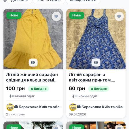
Нове
Нове
Літній жіночий сарафан
Літній сарафан з
спідниця кльош розмір
квітковим принтом,
XS-S
розмір XS
100 грн
60 грн
🔥 Вигідно
🔥 Вигідно
Жіночий одяг
Жіночий одяг
🛍 Барахолка Київ та область | Дошка оголошень 🇺🇦
🛍 Барахолка Київ та облас
2 тиж. тому
09.07.2026
Нове
Нове