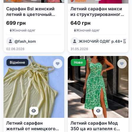
Сарафан Bsl женский
Летний сарафан макси
летний в цветочный
из структурированного
принт, натуральная
крепа
699 грн
640 грн
ткань, размер М
Жіночий одяг
Жіночий одяг
@fash_kom
ЖІНОЧИЙ ОДЯГ р.48+ 🇺🇦
02.06.2026
31.05.2026
Відмінне
Нове
Летний сарафан
Летний сарафан Мод
желтый от немецкого
350 ца из штапеля с