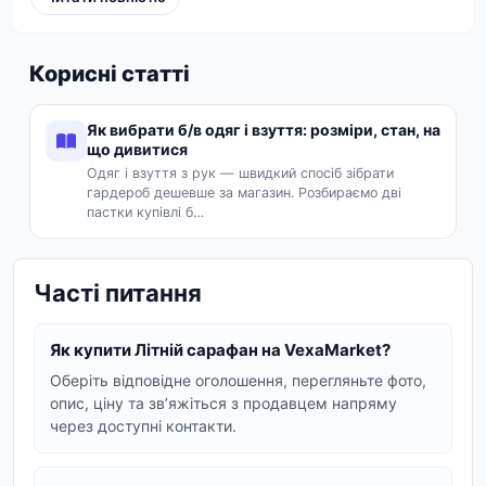
Обираємо ідеальний літній сарафан
При виборі літнього сарафана зверніть увагу на
Корисні статті
наступні деталі:
Як вибрати б/в одяг і взуття: розміри, стан, на
Матеріал:
Натуральні тканини, такі як
що дивитися
бавовна, льон, штапель, забезпечують
Одяг і взуття з рук — швидкий спосіб зібрати
повітропроникність та комфорт у спекотну
гардероб дешевше за магазин. Розбираємо дві
пастки купівлі б…
погоду. Структурований креп також може
бути чудовим вибором для більш
елегантних моделей.
Часті питання
Фасон:
Від вільних максі до грайливих міні,
літні сарафани представлені у величезному
Як купити Літній сарафан на VexaMarket?
розмаїтті. Сарафани з об'ємною спідницею,
Оберіть відповідне оголошення, перегляньте фото,
резинкою на грудях або регульованими
опис, ціну та звʼяжіться з продавцем напряму
бретелями забезпечують ідеальну посадку.
через доступні контакти.
Принт:
Квіткові принти, смужка або
однотонні варіанти – кожен знайде щось на