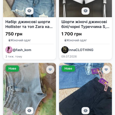
Набір: джинсові шорти
Шорти жіночі джинсові
Hollister та топ Zara на
білі/чорні Туреччина S,
розмір S
M, L
750 грн
1 700 грн
Жіночий одяг
Жіночий одяг
@fash_kom
InnaCLOTHING
3 тиж. тому
09.07.2026
Нове
Нове