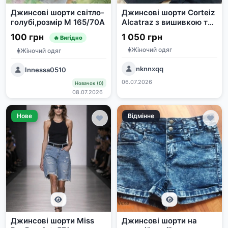
Джинсові шорти світло-
Джинсові шорти Corteiz
голубі,розмір М 165/70А
Alcatraz з вишивкою та
п'ятикутною зіркою
100 грн
1 050 грн
🔥 Вигідно
Жіночий одяг
Жіночий одяг
nknnxqq
Innessa0510
06.07.2026
Новачок (0)
08.07.2026
Нове
Відмінне
Джинсові шорти Miss
Джинсові шорти на