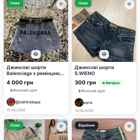
Нове
Нове
Джинсові шорти
Джинсові шорти
Balenciaga з ремінцем,
S.WIENO
розмір M
4 000 грн
300 грн
🔥 Вигідно
Жіночий одяг
Жіночий одяг
@odrinskaya
катя
15.06.2026
14.06.2026
Нове
Відмінне