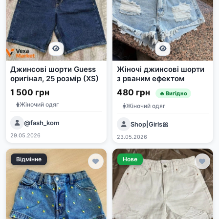
Джинсові шорти Guess
Жіночі джинсові шорти
оригінал, 25 розмір (XS)
з рваним ефектом
1 500 грн
480 грн
🔥 Вигідно
Жіночий одяг
Жіночий одяг
@fash_kom
Shop|Girls🎀
29.05.2026
23.05.2026
Відмінне
Нове