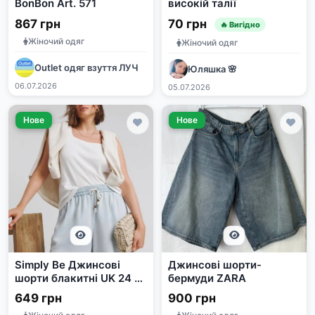
BonBon Art. 571
високій талії
867 грн
70 грн
🔥 Вигідно
Жіночий одяг
Жіночий одяг
Outlet одяг взуття ЛУЧ
Юляшка 🌸
06.07.2026
05.07.2026
Нове
Нове
Simplу Bе Джинсові
Джинсові шорти-
шорти блакитні UK 24 /
бермуди ZARA
58
649 грн
900 грн