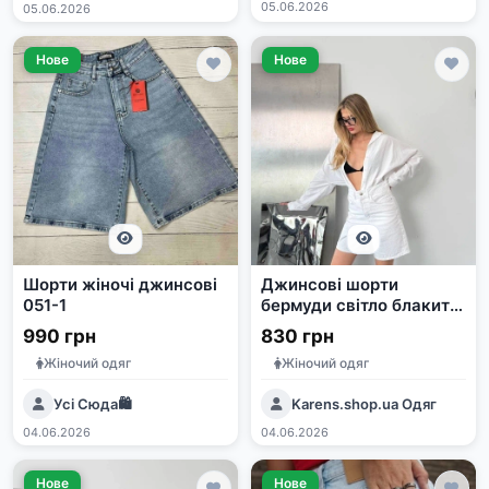
05.06.2026
05.06.2026
Нове
Нове
Шорти жіночі джинсові
Джинсові шорти
051-1
бермуди світло блакитні
та білі, 100% бавовна,
990 грн
830 грн
Туреччина
Жіночий одяг
Жіночий одяг
Усі Сюда🛍️
Karens.shop.ua Одяг
04.06.2026
04.06.2026
Нове
Нове