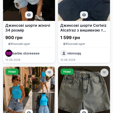
Джинсові шорти жіночі
Джинсові шорти Corteiz
34 розмір
Alcatraz з вишивкою та
п'ятикутною зіркою
900 грн
1 599 грн
Жіночий одяг
Жіночий одяг
barbie.storeeeee
nknnxqq
12.06.2026
10.06.2026
Нове
Нове