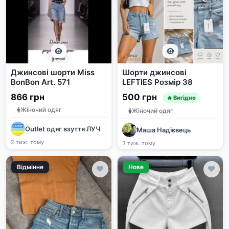
Джинсові шорти Miss
Шорти джинсові
BonBon Art. 571
LEFTIES Розмір 38
866 грн
500 грн
🔥 Вигідно
Жіночий одяг
Жіночий одяг
Outlet одяг взуття ЛУЧ
Маша Надієвець
2 тиж. тому
3 тиж. тому
Відмінне
Нове