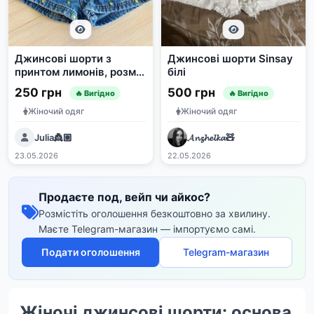
Джинсові шорти з
Джинсові шорти Sinsay
принтом лимонів, розмір
білі
110
250 грн
500 грн
🔥 Вигідно
🔥 Вигідно
Жіночий одяг
Жіночий одяг
Julia👸🏼
𝓐𝓷𝔃𝓱𝓮𝓵𝓴𝓪🧸
23.05.2026
22.05.2026
Продаєте под, вейп чи айкос?
Розмістіть оголошення безкоштовно за хвилину.
Маєте Telegram-магазин — імпортуємо самі.
Подати оголошення
Telegram-магазин
Жіночі джинсові шорти: основа