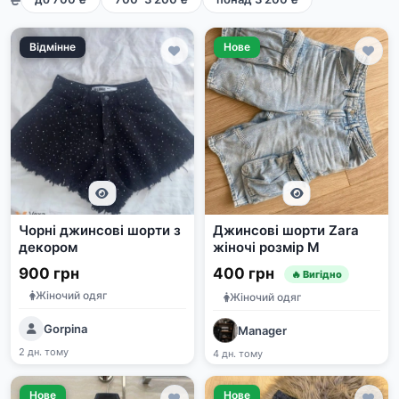
Відмінне
Нове
Чорні джинсові шорти з
Джинсові шорти Zara
декором
жіночі розмір M
900 грн
400 грн
🔥 Вигідно
Жіночий одяг
Жіночий одяг
Gorpina
Manager
2 дн. тому
4 дн. тому
Нове
Нове