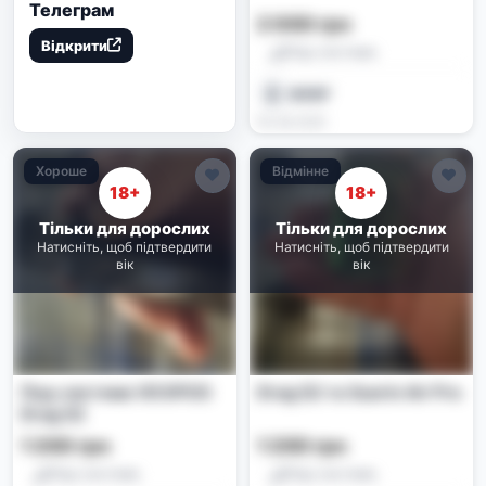
Телеграм
2 000 грн
Відкрити
Под-системи
𝑴𝑬𝑹𝑭
05.06.2026
Хороше
Відмінне
18+
18+
Тільки для дорослих
Тільки для дорослих
Натисніть, щоб підтвердити
Натисніть, щоб підтвердити
вік
вік
Под-система VOOPOO
Drag S2 та Suorin Air Pro
Drag S2
1 200 грн
1 200 грн
Под-системи
Под-системи