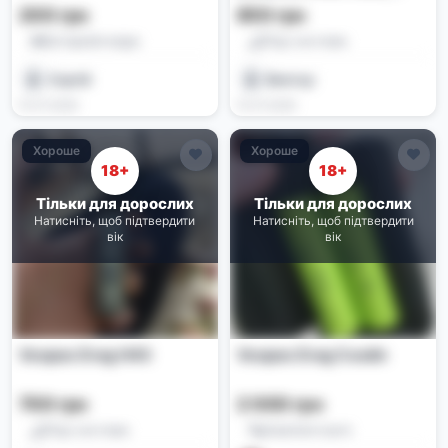
Smok RPM 40 Pod-
200 грн
850 грн
системи
Батарейні моди
Под-системи
Сергій
Виктор
01.07.2026
01.07.2026
Хороше
Хороше
18+
18+
Тільки для дорослих
Тільки для дорослих
Натисніть, щоб підтвердити
Натисніть, щоб підтвердити
вік
вік
Voopoo Drag H40
Voopoo Drag 5 вейп
700 грн
2 000 грн
Под-системи
Комплектуючі