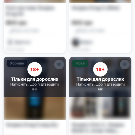
Pod-система Voopoo
Voopoo Drag X (80w)
Drag X2
800 грн
500 грн
Под-системи
Под-системи
Sparrow
Vadym
03.07.2026
03.07.2026
Хороше
Нове
18+
18+
Тільки для дорослих
Тільки для дорослих
Натисніть, щоб підтвердити
Натисніть, щоб підтвердити
вік
вік
Voopoo Drag S мод б/у
Voopoo Vinci 2, Voopoo
DRAG S, Smok Alike,