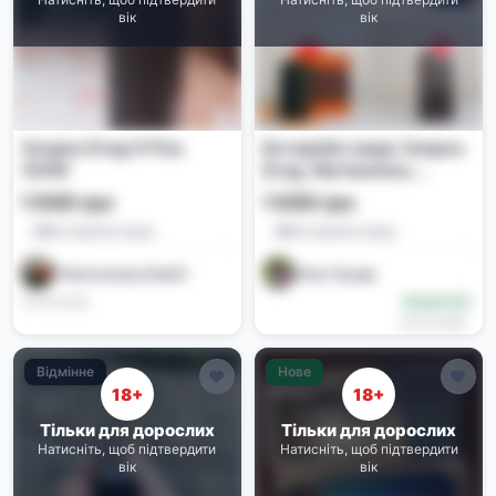
вік
вік
Voopoo Drag X Plus
Батарейні моди Voopoo
100W
Drag, Warhammer,
DotAIO SE
1 000 грн
1 000 грн
Батарейні моди
Батарейні моди
⚡️Hennessey Danil⚡️
Олег Кухар
10.06.2026
Новачок (0)
10.06.2026
Відмінне
Нове
18+
18+
Тільки для дорослих
Тільки для дорослих
Натисніть, щоб підтвердити
Натисніть, щоб підтвердити
вік
вік