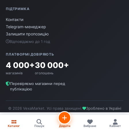
ПІДТРИМКА
Контакти
Telegram-менеджер
Залишити пропозицію
Відповідаємо до 1 год
ПЛАТФОРМІ ДОВІРЯЮТЬ
4 000+
30 000+
магазинів
оголошень
Перевіряємо магазини перед
публікацією
© 2026 VexaMarket. Усі права захищені.
Зроблено в Україні
Каталог
Пошук
Додати
Вибране
Кабінет