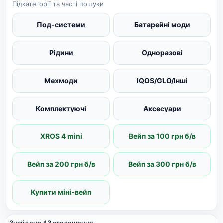
Підкатегорії та часті пошуки
Под-системи
Батарейні моди
Рідини
Одноразові
Мехмоди
IQOS/GLO/Інші
Комплектуючі
Аксесуари
XROS 4 mini
Вейп за 100 грн б/в
Вейп за 200 грн б/в
Вейп за 300 грн б/в
Купити міні-вейп
Знайдено 43 оголошення