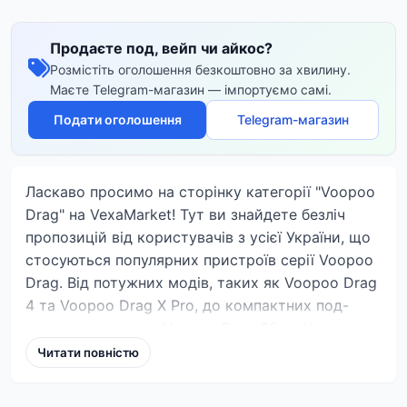
Продаєте под, вейп чи айкос?
Розмістіть оголошення безкоштовно за хвилину.
Маєте Telegram-магазин — імпортуємо самі.
Подати оголошення
Telegram-магазин
Ласкаво просимо на сторінку категорії "Voopoo
Drag" на VexaMarket! Тут ви знайдете безліч
пропозицій від користувачів з усієї України, що
стосуються популярних пристроїв серії Voopoo
Drag. Від потужних модів, таких як Voopoo Drag
4 та Voopoo Drag X Pro, до компактних под-
систем, на кшталт Voopoo Drag S2 та Voopoo
Drag X3. Незалежно від того, чи шукаєте ви
Читати повністю
пристрій для хмар пари, чи для зручного
паріння в дорозі, тут є варіанти для кожного.