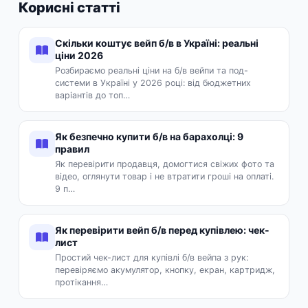
Корисні статті
Ознайомтеся з оголошеннями, де користувачі
пропонують як нові, так і б/в пристрої Voopoo
Drag, часто в комплекті з додатковими
Скільки коштує вейп б/в в Україні: реальні
ціни 2026
випарниками, акумуляторами чи іншими
Розбираємо реальні ціни на б/в вейпи та под-
аксесуарами. Порівнюйте ціни, читайте описи
системи в Україні у 2026 році: від бюджетних
та обирайте найкращу пропозицію. VexaMarket –
варіантів до топ…
ваш майданчик для вигідних покупок та
продажів у світі вейпінгу.
Як безпечно купити б/в на барахолці: 9
правил
Як перевірити продавця, домогтися свіжих фото та
відео, оглянути товар і не втратити гроші на оплаті.
9 п…
Як перевірити вейп б/в перед купівлею: чек-
лист
Простий чек-лист для купівлі б/в вейпа з рук:
перевіряємо акумулятор, кнопку, екран, картридж,
протікання…