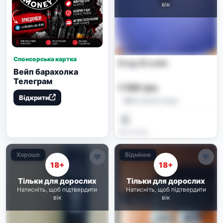
вік
Спонсорська картка
Drag 2S вейп
Вейп барахолка
Телеграм
1 100 грн
Відкрити
Батарейні моди
08.07.2026
Хороше
Відмінне
18+
18+
Тільки для дорослих
Тільки для дорослих
Натисніть, щоб підтвердити
Натисніть, щоб підтвердити
вік
вік