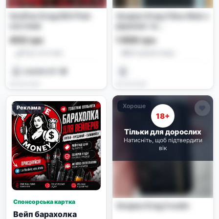
VooPoo Drag E60 Pod-
Voopoo Drag 5 Box Mod з
система
рідиною та
випаровувачами
450 грн
1 850 грн
Под-системи
Батарейні моди
КАБЯКOFF 🤑
︎ ︎ ︎ ︎︎ ︎ ︎ ︎ ︎︎ ︎ ︎ ︎︎ ︎ ︎ ︎ ︎
06.06.2026
06.06.2026
Хороше
Реклама
18+
Тільки для дорослих
Натисніть, щоб підтвердити
вік
Спонсорська картка
Voopoo Drag 5 вейп
Вейп барахолка