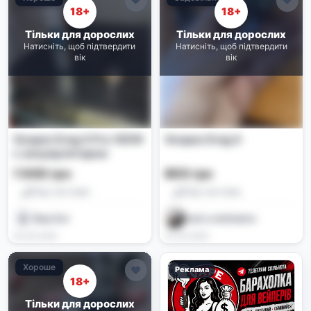
18+
18+
Тільки для дорослих
Тільки для дорослих
Натисніть, щоб підтвердити
Натисніть, щоб підтвердити
вік
вік
Voopoo Drag X Pro 100W
Voopoo Drag X
с аккумулятором
1 000 грн
800 грн
Под-системи
Под-системи
Ваш бог
Just a nickname
26.05.2026
22.05.2026
Хороше
Реклама
18+
Тільки для дорослих