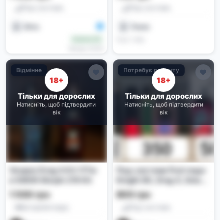
Под-системи
Под-системи
Dima
Пахан
4 дн. тому
Новачок (0)
Вчора, 10:25
Відмінне
Потребує ремонту
18+
18+
Тільки для дорослих
Тільки для дорослих
Натисніть, щоб підтвердити
Натисніть, щоб підтвердити
вік
вік
Voopoo Drag 4 Kit 177w
Под-системи Pod-поди
и SMOK Morph 219 Kit
Knight 80, Drag X, Smok,
Ursa, Vmate, Pasito
1 500 грн
800 грн
Батарейні моди
Под-системи