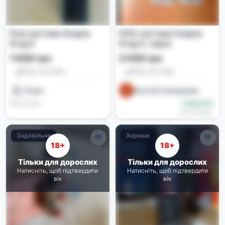
Pod-система Voopoo
POD-система Voopoo
Drag S
Drag S, чорна
1 000 грн
2 000 грн
Под-системи
Под-системи
Пахан
Євгеній Панкрашкін
08.07.2026
Новачок (0)
04.07.2026
Задовільне
Хороше
18+
18+
Тільки для дорослих
Тільки для дорослих
Натисніть, щоб підтвердити
Натисніть, щоб підтвердити
вік
вік