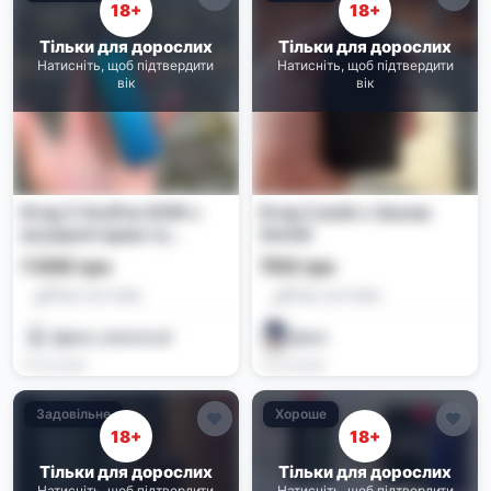
18+
18+
Тільки для дорослих
Тільки для дорослих
Натисніть, щоб підтвердити
Натисніть, щоб підтвердити
вік
вік
Drag 3 VooPoo 80W з
Drag 2 вейп с баком
акумулятором та
Ammit
випаровувачем
1 500 грн
700 грн
Под-системи
Под-системи
@jack_hanmma4
Даня
11.06.2026
11.06.2026
Задовільне
Хороше
18+
18+
Тільки для дорослих
Тільки для дорослих
Натисніть, щоб підтвердити
Натисніть, щоб підтвердити