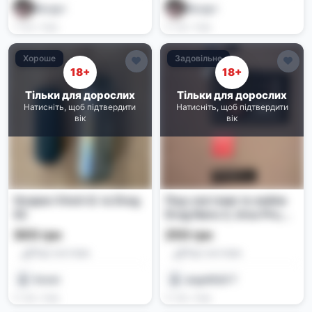
Йогурт
Йогурт
1 тиж. тому
2 тиж. тому
Хороше
Задовільне
18+
18+
Тільки для дорослих
Тільки для дорослих
Натисніть, щоб підтвердити
Натисніть, щоб підтвердити
вік
вік
Voopoo Vinch Q та Drag
Под-системи та вейпи
X2
Drag Nano 2, Ursa Pro,
Smok Propod, SMOK V9
300 грн
250 грн
Max
Под-системи
Под-системи
forest
angel#ШУТ
2 тиж. тому
2 тиж. тому