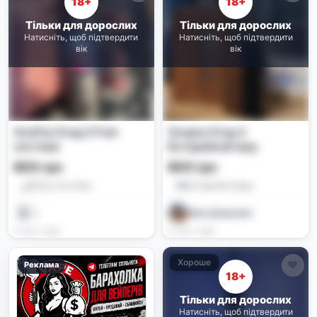
18+
18+
Тільки для дорослих
Тільки для дорослих
Натисніть, щоб підтвердити
Натисніть, щоб підтвердити
вік
вік
VooPoo Drag X Pod-
Voopoo Drag 4
система
Батарейний мод
800 грн
900 грн
Под-системи
Батарейні моди
/
Іван Дорошин
3 тиж. тому
4 тиж. тому
Хороше
Реклама
18+
Тільки для дорослих
Натисніть, щоб підтвердити