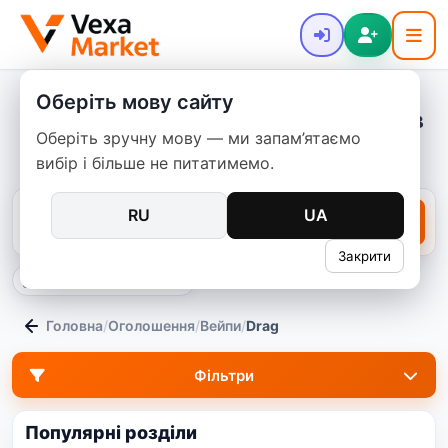
Оберіть мову сайту
Voopoo Drag: широкий вибір вейпів
Оберіть зручну мову — ми запам’ятаємо
та под-систем
вибір і більше не питатимемо.
RU
UA
Закрити
тільки на цій посадковій
Головна
/
Оголошення
/
Вейпи
/
Drag
Фільтри
Популярні розділи