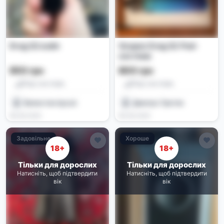
Drag S2 вейп
Voopoo Drag S2 Pod-
система
950 грн
800 грн
Под-системи
Под-системи
Валентин kycuk
Дмитро Третяк
08.06.2026
08.06.2026
Задовільне
Хороше
18+
18+
Тільки для дорослих
Тільки для дорослих
Натисніть, щоб підтвердити
Натисніть, щоб підтвердити
вік
вік