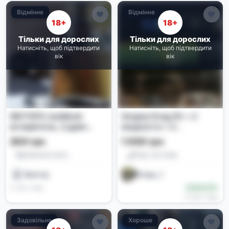
Відмінне
Відмінне
18+
18+
Тільки для дорослих
Тільки для дорослих
Натисніть, щоб підтвердити
Натисніть, щоб підтвердити
вік
вік
WOTOFO nexMesh
Voopoo Drag X3 + 2
испаритель, 2 дрип
жидкости + 2
типа, 510 коннектор для
испарителя
300 грн
1 000 грн
DRAG S/X
Комплектуючі
Под-системи
Виктор
Игорь_1
2 тиж. тому
Новачок (0)
3 тиж. тому
Задовільне
Хороше