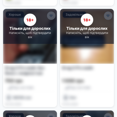
01.06.2026
31.05.2026
Хороше
Задовільне
18+
18+
Тільки для дорослих
Тільки для дорослих
Натисніть, щоб підтвердити
Натисніть, щоб підтвердити
вік
вік
Drag X Pro вейп без
Drag S Pro вейп
бака с жидкостью
750 грн
1 000 грн
Под-системи
Под-системи
VAD1M.exe
Ноп
30.05.2026
27.05.2026
Хороше
Задовільне