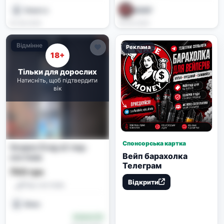
Никита
𝑴𝑬𝑹𝑭
20.06.2026
19.06.2026
Відмінне
Реклама
18+
Тільки для дорослих
Натисніть, щоб підтвердити
вік
Спонсорська картка
Voopoo Drag s2 под-
Вейп барахолка
система
Телеграм
700 грн
Відкрити
Под-системи
Макс
Новачок (0)