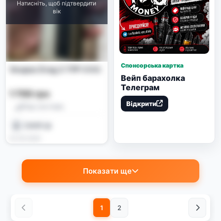
Натисніть, щоб підтвердити
вік
Спонсорська картка
Voopoo Drag 3 TPP X Kit
Вейп барахолка
Телеграм
1 700 грн
Відкрити
Под-системи
САНЯ 🤝
22.05.2026
Показати ще
1
2