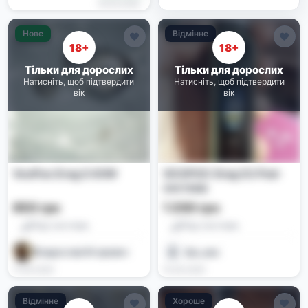
19.06.2026
Нове
Відмінне
18+
18+
Тільки для дорослих
Тільки для дорослих
Натисніть, щоб підтвердити
Натисніть, щоб підтвердити
вік
вік
VooPoo Drag S 60W
VOOPOO Drag S3 Pod-
система
650 грн
1 200 грн
Под-системи
Под-системи
Владислав Игоревич
.ilyx_aaa
17.06.2026
15.06.2026
Відмінне
Хороше