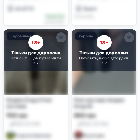
dmx9735
Вадим
04.06.2026
Новачок (0)
04.06.2026
Задовільне
Хороше
18+
18+
Тільки для дорослих
Тільки для дорослих
Натисніть, щоб підтвердити
Натисніть, щоб підтвердити
вік
вік
Voopoo Drag X Pod-
Pod-система Voopoo
система
Drag X2
700 грн
900 грн
Под-системи
Под-системи
Георгий Шаповал
Neumeyka