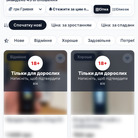
Стежити за цим пошуком
Сітка
Список
Спочатку нові
Ціна: за зростанням
Ціна: за спадання
Нове
Відмінне
Хороше
Задовільне
Потребу
Відмінне
Хороше
18+
18+
Тільки для дорослих
Тільки для дорослих
Натисніть, щоб підтвердити
Натисніть, щоб підтвердити
вік
вік
Продам Voopoo Drag X3
Drag S3 60W вейп с
замкненим
испарителем
1 400 грн
700 грн