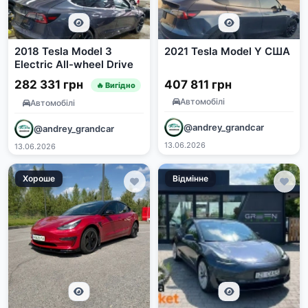
2018 Tesla Model 3
2021 Tesla Model Y США
Electric All-wheel Drive
282 331 грн
407 811 грн
🔥 Вигідно
Автомобілі
Автомобілі
@andrey_grandcar
@andrey_grandcar
13.06.2026
13.06.2026
Хороше
Відмінне