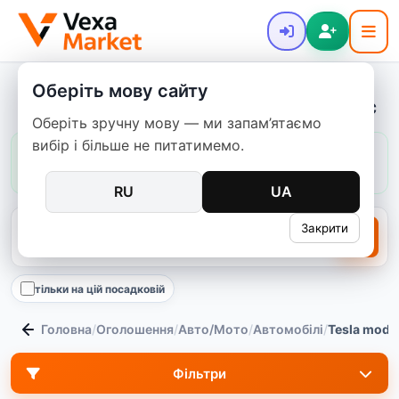
Оберіть мову сайту
Tesla Model: Електромобілі для вас
Оберіть зручну мову — ми запам’ятаємо
вибір і більше не питатимемо.
Ціни в цій категорії:
зазвичай
147 671–1 123 095 ₴
медіана
448 019 ₴
513
пропозицій
RU
UA
Закрити
тільки на цій посадковій
Головна
/
Оголошення
/
Авто/Мото
/
Автомобілі
/
Tesla mode
Фільтри