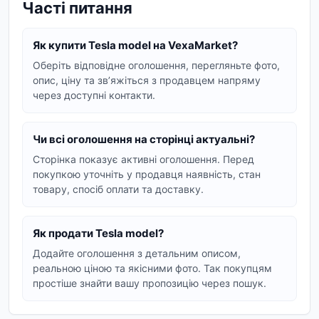
Часті питання
Чому варто обрати Tesla Model?
Електрична потужність:
Насолоджуйтесь
Як купити Tesla model на VexaMarket?
миттєвим прискоренням та тихою їздою
завдяки передовим електродвигунам.
Оберіть відповідне оголошення, перегляньте фото,
опис, ціну та звʼяжіться з продавцем напряму
Сучасний дизайн:
Мінімалістичний та
через доступні контакти.
футуристичний зовнішній вигляд, який
виділяє Tesla Model з потоку.
Чи всі оголошення на сторінці актуальні?
Технології майбутнього:
Інноваційні
Сторінка показує активні оголошення. Перед
системи автопілота, великий сенсорний
покупкою уточніть у продавця наявність, стан
екран та постійні оновлення програмного
товару, спосіб оплати та доставку.
забезпечення.
Екологічність:
Нульові викиди шкідливих
Як продати Tesla model?
речовин роблять Tesla Model чудовим
Додайте оголошення з детальним описом,
вибором для турботи про довкілля.
реальною ціною та якісними фото. Так покупцям
Ми пропонуємо автомобілі Tesla Model,
простіше знайти вашу пропозицію через пошук.
привезені зі США, із зазначенням їхнього стану,
пробігу та характеристик. Ви можете