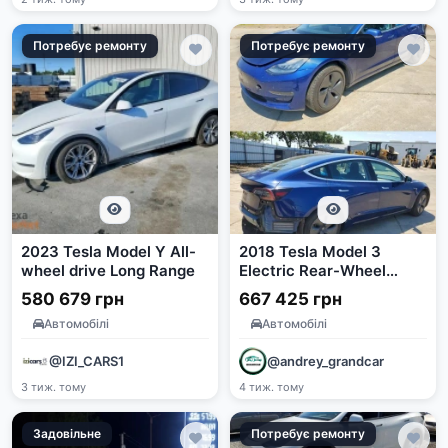
Потребує ремонту
Потребує ремонту
2023 Tesla Model Y All-
2018 Tesla Model 3
wheel drive Long Range
Electric Rear-Wheel
Drive
580 679 грн
667 425 грн
Автомобілі
Автомобілі
@IZI_CARS1
@andrey_grandcar
3 тиж. тому
4 тиж. тому
Задовільне
Потребує ремонту