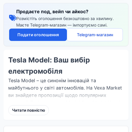
Продаєте под, вейп чи айкос?
Розмістіть оголошення безкоштовно за хвилину.
Маєте Telegram-магазин — імпортуємо самі.
Подати оголошення
Telegram-магазин
Tesla Model: Ваш вибір
електромобіля
Tesla Model – це синонім інновацій та
майбутнього у світі автомобілів. На Vexa Market
ви знайдете пропозиції щодо популярних
моделей Tesla, таких як Model 3 та Model Y, які
привозять зі США. Ці електромобілі поєднують у
Читати повністю
собі передові технології, вражаючу динаміку та
екологічність.