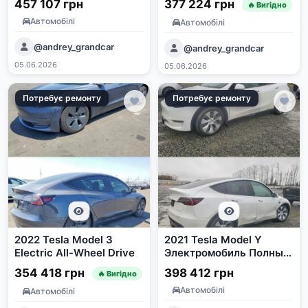
457 107 грн
377 224 грн
🔥 Вигідно
Автомобілі
Автомобілі
@andrey_grandcar
@andrey_grandcar
05.06.2026
05.06.2026
Потребує ремонту
Потребує ремонту
2022 Tesla Model 3
2021 Tesla Model Y
Electric All-Wheel Drive
Электромобиль Полный
привод из США
354 418 грн
398 412 грн
🔥 Вигідно
Автомобілі
Автомобілі