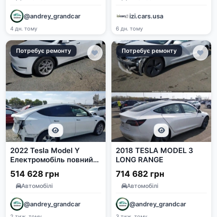
@andrey_grandcar
izi.cars.usa
4 дн. тому
6 дн. тому
Потребує ремонту
Потребує ремонту
2022 Tesla Model Y
2018 TESLA MODEL 3
Електромобіль повний
LONG RANGE
привід зі США
514 628 грн
714 682 грн
Автомобілі
Автомобілі
@andrey_grandcar
@andrey_grandcar
2 тиж. тому
3 тиж. тому