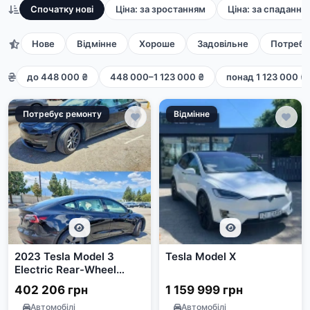
Спочатку нові
Ціна: за зростанням
Ціна: за спадання
Нове
Відмінне
Хороше
Задовільне
Потребу
до 448 000 ₴
448 000–1 123 000 ₴
понад 1 123 000 ₴
Потребує ремонту
Відмінне
2023 Tesla Model 3
Tesla Model X
Electric Rear-Wheel
Drive
402 206 грн
1 159 999 грн
Автомобілі
Автомобілі