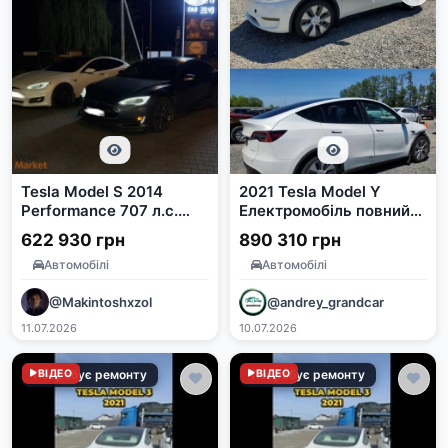
Tesla Model S 2014
2021 Tesla Model Y
Performance 707 л.с.
Електромобіль повний
P85D
привід
622 930 грн
890 310 грн
Автомобілі
Автомобілі
@Makintoshxzol
@andrey_grandcar
11.07.2026
10.07.2026
Потребує ремонту
ВІДЕО
Потребує ремонту
ВІДЕО