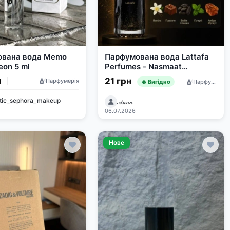
ована вода Memo
Парфумована вода Lattafa
eon 5 ml
Perfumes - Nasmaat
Деревинно-фруктовий
н
21 грн
Парфумерія
Парфумерія
🔥 Вигідно
аромат
tic_sephora_makeup
𝒜𝓃𝓃𝒶
у
06.07.2026
Нове