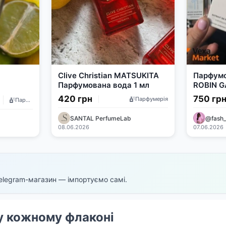
Clive Christian MATSUKITA
Парфумо
Парфумована вода 1 мл
ROBIN G
420 грн
750 гр
Парфумерія
Парфумерія
SANTAL PerfumeLab
@fash
08.06.2026
07.06.2026
elegram-магазин — імпортуємо самі.
у кожному флаконі