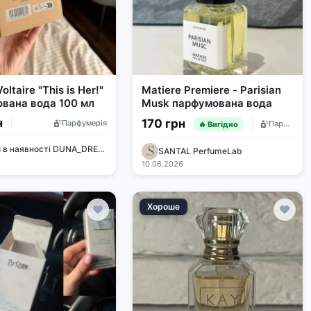
oltaire "This is Her!"
Matiere Premiere - Parisian
вана вода 100 мл
Musk парфумована вода
н
170 грн
Парфумерія
Парфумерія
🔥 Вигідно
Товари в наявності DUNA_DREAM
SANTAL PerfumeLab
10.06.2026
Хороше