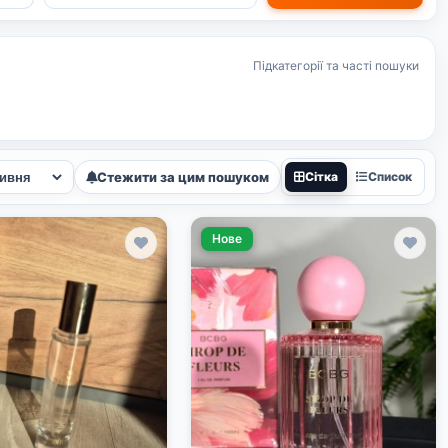
Підкатегорії та часті пошуки
Стежити за цим пошуком
Сітка
Список
Нове