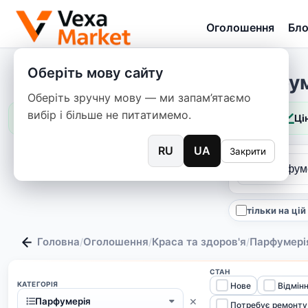
Оголошення
Бло
Оберіть мову сайту
Парфум
Оберіть зручну мову — ми запам’ятаємо
вибір і більше не питатимемо.
Ці
RU
UA
Закрити
тільки на ці
Головна
Оголошення
Краса та здоров'я
Парфумері
/
/
/
СТАН
КАТЕГОРІЯ
Нове
Відмін
×
Парфумерія
Потребує ремонту