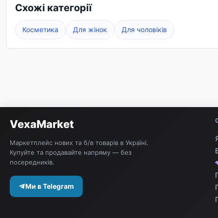
Схожі категорії
Косметика
Для жінок
Для чоловіків
VexaMarket
Маркетплейс нових та б/в товарів в Україні.
Купуйте та продавайте напряму — без
посередників.
Ми в Telegram