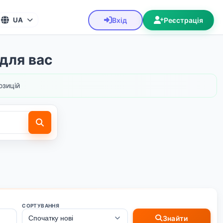
Вхід
Реєстрація
UA
для вас
зицій
СОРТУВАННЯ
Знайти