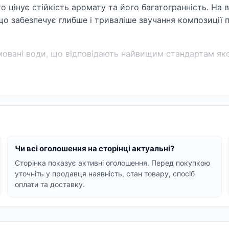
 цінує стійкість аромату та його багатогранність. На 
о забезпечує глибше і триваліше звучання композиції 
мовані води, що відповідають найвищим стандартам якост
ндивідуальність.
кусливі східні або свіжі фруктові композиції.
ряні або цитрусові аромати.
о підходять для всіх.
парфумерної композиції. Відкрийте для себе парфумован
Чи всі оголошення на сторінці актуальні?
й парфум, який ідеально доповнить ваш образ і настрі
Сторінка показує активні оголошення. Перед покупкою
уточніть у продавця наявність, стан товару, спосіб
оплати та доставку.