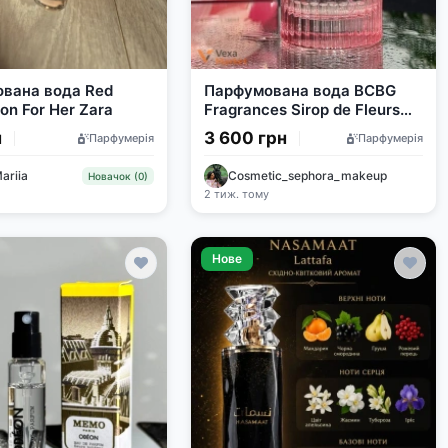
вана вода Red
Парфумована вода BCBG
on For Her Zara
Fragrances Sirop de Fleurs
100 ml
н
3 600 грн
Парфумерія
Парфумерія
ariia
Cosmetic_sephora_makeup
Новачок (0)
у
2 тиж. тому
Нове