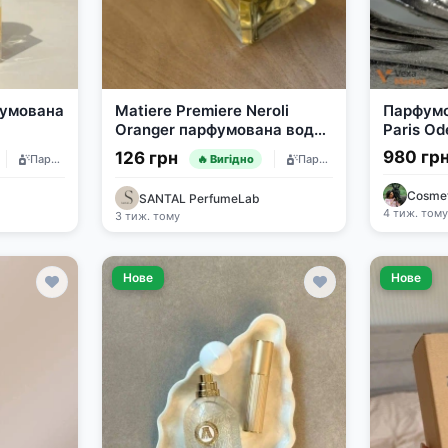
фумована
Matiere Premiere Neroli
Парфум
Oranger парфумована вода
Paris Od
1 мл
980 гр
126 грн
Парфумерія
Парфумерія
🔥 Вигідно
Cosme
SANTAL PerfumeLab
4 тиж. том
3 тиж. тому
Нове
Нове