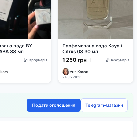
вана вода BY
Парфумована вода Kayali
ABA 38 мл
Citrus 08 30 мл
н
1 250 грн
Парфумерія
Парфумерія
_kom
Аня Козак
24.05.2026
Подати оголошення
Telegram-магазин