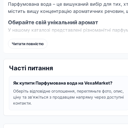
Парфумована вода – це вишуканий вибір для тих, хто
містить вищу концентрацію ароматичних речовин, щ
Обирайте свій унікальний аромат
У нашому каталозі представлені різноманітні парфу
аромати, створені для того, щоб підкреслити вашу і
Читати повністю
Жіноча парфумована вода
: ніжні квіткові, спо
Чоловіча парфумована вода
: мужні деревні, п
Унісекс парфумована вода
: сучасні аромати, щ
Часті питання
Кожен аромат – це історія, розказана через ноти 
Як купити Парфумована вода на VexaMarket?
Ми прагнемо надати вам можливість знайти саме то
Оберіть відповідне оголошення, перегляньте фото, опис,
воду, що відображає ваш стиль.
ціну та звʼяжіться з продавцем напряму через доступні
контакти.