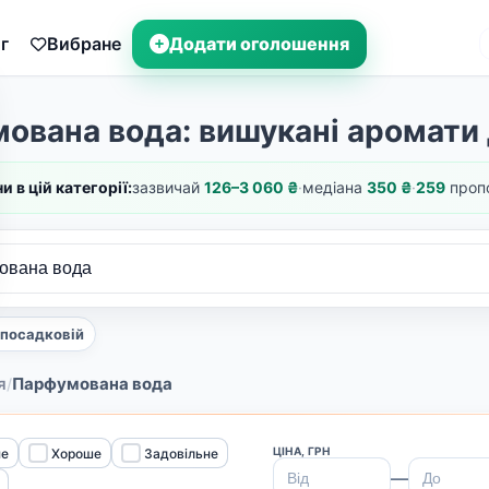
г
Вибране
Додати оголошення
ована вода: вишукані аромати 
ни в цій категорії:
зазвичай
126–3 060 ₴
·
медіана
350 ₴
·
259
пропо
й посадковій
я
Парфумована вода
/
ЦІНА, ГРН
не
Хороше
Задовільне
—