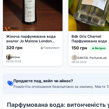
Жіноча парфумована вода
Bdk Gris Charnel
аналог Jo Malone London
Парфумована вода
Blackberry & Bay 50 мл
320 грн
150 грн
Парфумерія
🔥 Вигідно
Аліна
SANTAL PerfumeLab
09.06.2026
08.06.2026
Продаєте под, вейп чи айкос?
Розмістіть оголошення безкоштовно за хвилину. Маєте T
Парфумована вода: витонченість 