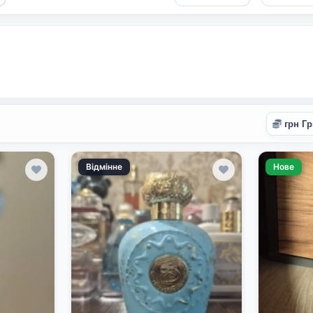
Відмінне
Нове