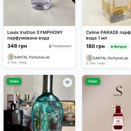
Louis Vuitton SYMPHONY
Celine PARADE пар
парфумована вода
вода 1 мл
346 грн
180 грн
Парфумерія
🔥 Вигідно
SANTAL PerfumeLab
SANTAL PerfumeLab
3 тиж. тому
3 тиж. тому
Нове
Нове