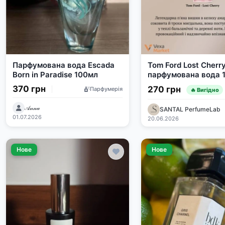
Парфумована вода Escada
Tom Ford Lost Cherr
Born in Paradise 100мл
парфумована вода 1
370 грн
270 грн
Парфумерія
🔥 Вигідно
𝒜𝓃𝓃𝒶
SANTAL PerfumeLab
01.07.2026
20.06.2026
Нове
Нове