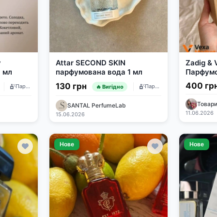
y
Attar SECOND SKIN
Zadig & V
 мл
парфумована вода 1 мл
Парфумо
400 гр
130 грн
Парфумерія
Парфумерія
🔥 Вигідно
SANTAL PerfumeLab
11.06.2026
15.06.2026
Нове
Нове