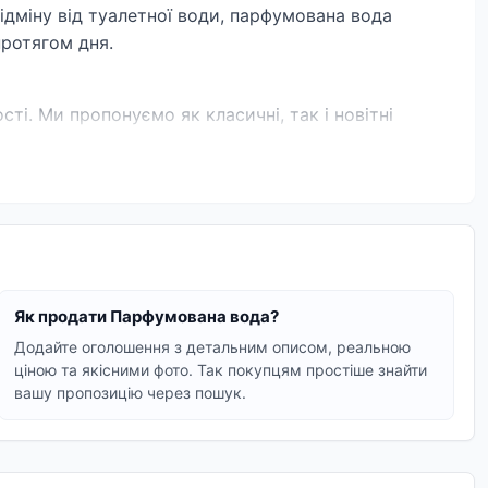
відміну від туалетної води, парфумована вода
протягом дня.
і. Ми пропонуємо як класичні, так і новітні
у воду, яка стане вашим неповторним шлейфом.
Як продати Парфумована вода?
й. Досліджуйте колекцію та обирайте парфумовану
Додайте оголошення з детальним описом, реальною
ціною та якісними фото. Так покупцям простіше знайти
вашу пропозицію через пошук.