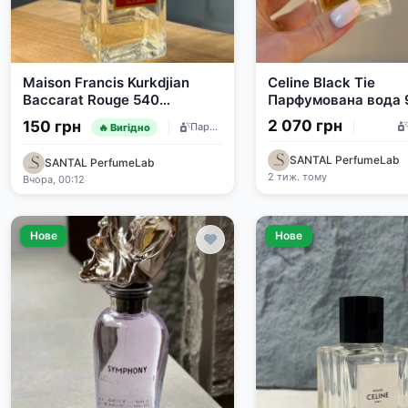
Maison Francis Kurkdjian
Celine Black Tie
Baccarat Rouge 540
Парфумована вода 
Парфумована вода
2 070 грн
150 грн
Парфумерія
🔥 Вигідно
SANTAL PerfumeLab
SANTAL PerfumeLab
2 тиж. тому
Вчора, 00:12
Нове
Нове