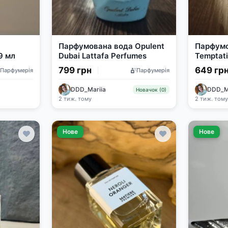
Парфумована вода Opulent
Парфумо
9 мл
Dubai Lattafa Perfumes
Temptati
799 грн
649 гр
Парфумерія
Парфумерія
DDD_Mariia
DDD_M
Новачок (0)
2 тиж. тому
2 тиж. том
Нове
Нове